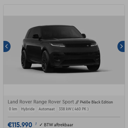
Land Rover Range Rover Sport
// P460e Black Edition
0 km
Hybride
Automaat
338 kW ( 460 PK )
€115.990
1
✓
BTW aftrekbaar