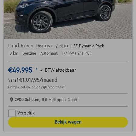
Land Rover Discovery Sport
SE Dynamic Pack
0 km
Benzine
Automaat
177 kW ( 241 PK )
€49.995
1
✓
BTW aftrekbaar
€1.017,95
/maand
Vanaf
Ontdek het volledige cijfervoorbeeld
2900 Schoten,
JLR Metropool Noord
Vergelijk
Bekijk wagen