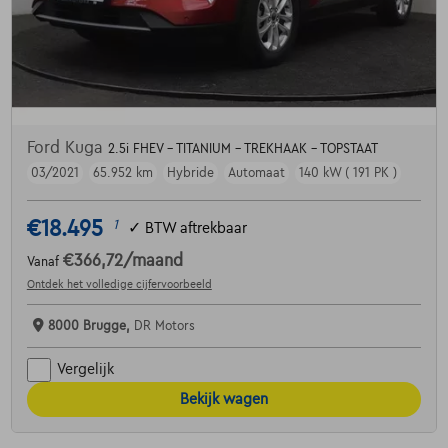
Ford Kuga
2.5i FHEV - TITANIUM - TREKHAAK - TOPSTAAT
03/2021
65.952 km
Hybride
Automaat
140 kW ( 191 PK )
€18.495
1
✓
BTW aftrekbaar
€366,72
/maand
Vanaf
Ontdek het volledige cijfervoorbeeld
8000 Brugge,
DR Motors
Vergelijk
Bekijk wagen