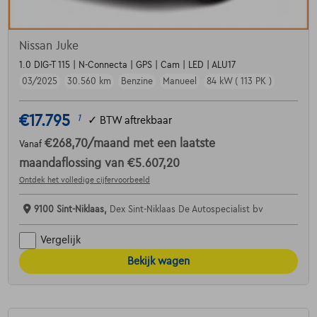
Nissan Juke
1.0 DIG-T 115 | N-Connecta | GPS | Cam | LED | ALU17
03/2025
30.560 km
Benzine
Manueel
84 kW ( 113 PK )
€17.795
1
✓
BTW aftrekbaar
€268,70
/maand
met een laatste
Vanaf
maandaflossing van
€5.607,20
Ontdek het volledige cijfervoorbeeld
9100 Sint-Niklaas,
Dex Sint-Niklaas De Autospecialist bv
Vergelijk
Bekijk wagen