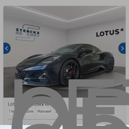
Lotus Emira
Emira V6 SE
1 km
Benzine
Manueel
298 kW ( 405 PK )
€128.410
1
✓
BTW aftrekbaar