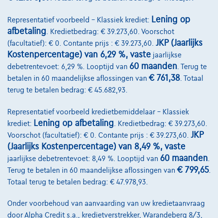
Lening op
Representatief voorbeeld – Klassiek krediet:
afbetaling
. Kredietbedrag: € 39.273,60. Voorschot
JKP (Jaarlijks
(facultatief): € 0. Contante prijs : € 39.273,60.
Kostenpercentage) van 6,29 %, vaste
jaarlijkse
60 maanden
debetrentevoet: 6,29 %. Looptijd van
. Terug te
Volkswagen Golf
€ 761,38
betalen in 60 maandelijkse aflossingen van
. Totaal
R-Line | 1.5 TSI 150cv | Carplay | Caméra | GPS | Led Matrix
terug te betalen bedrag: € 45.682,93.
07/2023
43.688 km
Benzine
Automaat
110 kW ( 150 PK )
Representatief voorbeeld kredietbemiddelaar – Klassiek
Lening op afbetaling
krediet:
. Kredietbedrag: € 39.273,60.
€27.490
1
JKP
Voorschot (facultatief): € 0. Contante prijs : € 39.273,60.
€536,11
/maand
met een laatste maandaflossing
Vanaf
(Jaarlijks Kostenpercentage) van 8,49 %, vaste
van
€7.408,61
60 maanden
jaarlijkse debetrentevoet: 8,49 %. Looptijd van
.
Ontdek het volledige cijfervoorbeeld
€ 799,65
Terug te betalen in 60 maandelijkse aflossingen van
.
Totaal terug te betalen bedrag: € 47.978,93.
Autosphere Center Liège
Onder voorbehoud van aanvaarding van uw kredietaanvraag
Vergelijk
door Alpha Credit s.a., kredietverstrekker, Warandeberg 8/3,