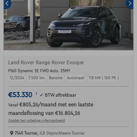
Land Rover Range Rover Evoque
P160 Dynamic SE FWD Auto. 25MY
12/2024
7.500 km
Benzine
Automaat
118 kW ( 160 PK )
€53.330
1
✓
BTW aftrekbaar
€805,26
/maand
met een laatste
Vanaf
maandaflossing van
€16.804,26
Ontdek het volledige cijfervoorbeeld
7540 Tournai,
JLR Dejonckheere Tournai