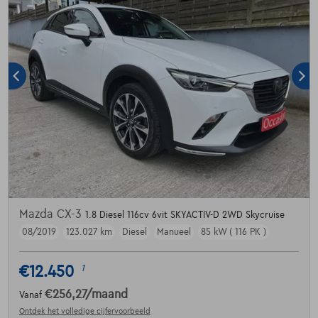
Mazda CX-3
1.8 Diesel 116cv 6vit SKYACTIV-D 2WD Skycruise
08/2019
123.027 km
Diesel
Manueel
85 kW ( 116 PK )
€12.450
1
€256,27
/maand
Vanaf
Ontdek het volledige cijfervoorbeeld