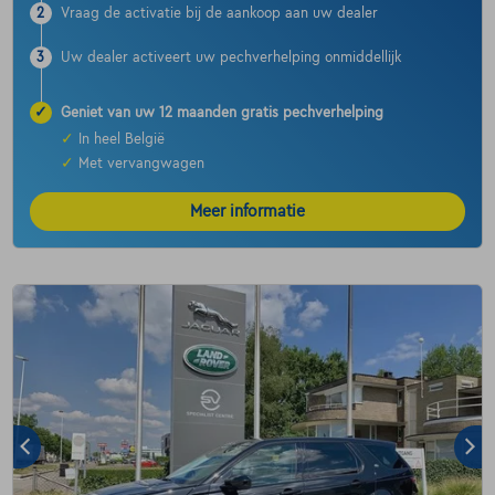
2
Vraag de activatie bij de aankoop aan uw dealer
3
Uw dealer activeert uw pechverhelping onmiddellijk
✓
Geniet van uw 12 maanden gratis pechverhelping
✓
In heel België
✓
Met vervangwagen
Meer informatie