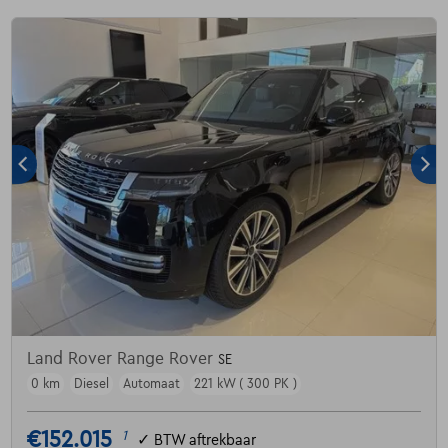
Land Rover Range Rover
SE
0 km
Diesel
Automaat
221 kW ( 300 PK )
€152.015
1
✓
BTW aftrekbaar