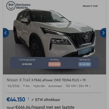
Nissan X-Trail
X-TRAIL ePower 2WD TEKNA PLUS + 19
06/2026
9 km
Hybride
Automaat
150 kW ( 204 PK )
€44.150
1
✓
BTW aftrekbaar
€666,64
/maand
met een laatste
Vanaf