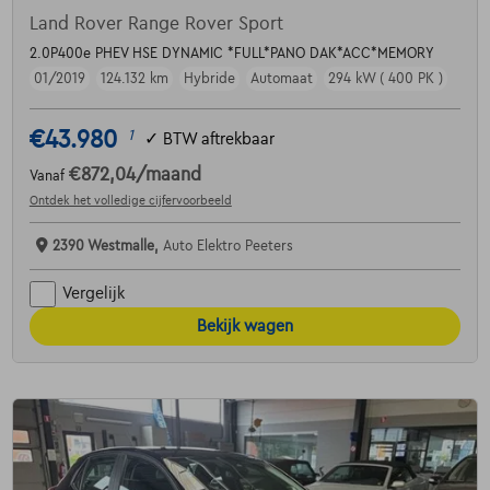
Land Rover Range Rover Sport
2.0P400e PHEV HSE DYNAMIC *FULL*PANO DAK*ACC*MEMORY
01/2019
124.132 km
Hybride
Automaat
294 kW ( 400 PK )
€43.980
1
✓
BTW aftrekbaar
€872,04
/maand
Vanaf
Ontdek het volledige cijfervoorbeeld
2390 Westmalle,
Auto Elektro Peeters
Vergelijk
Bekijk wagen