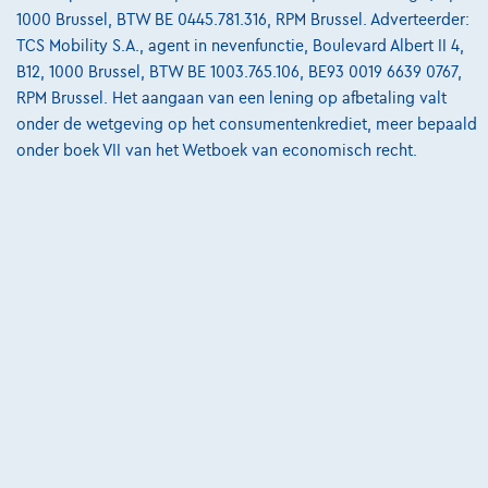
Bekijk wagen
1000 Brussel, BTW BE 0445.781.316, RPM Brussel. Adverteerder:
TCS Mobility S.A., agent in nevenfunctie, Boulevard Albert II 4,
B12, 1000 Brussel, BTW BE 1003.765.106, BE93 0019 6639 0767,
RPM Brussel. Het aangaan van een lening op afbetaling valt
onder de wetgeving op het consumentenkrediet, meer bepaald
onder boek VII van het Wetboek van economisch recht.
Ford Mustang Mach-E
Extended Range 99kWh AWD DEMO*GPS*TOIT PANO*CUIR*JA19*