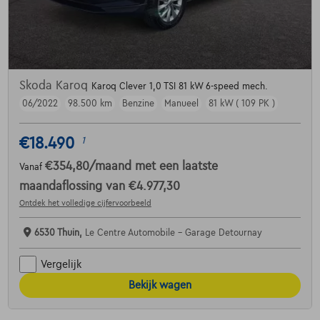
Skoda Karoq
Karoq Clever 1,0 TSI 81 kW 6-speed mech.
06/2022
98.500 km
Benzine
Manueel
81 kW ( 109 PK )
€18.490
1
€354,80
/maand
met een laatste
Vanaf
maandaflossing van
€4.977,30
Ontdek het volledige cijfervoorbeeld
6530 Thuin,
Le Centre Automobile - Garage Detournay
Vergelijk
Bekijk wagen