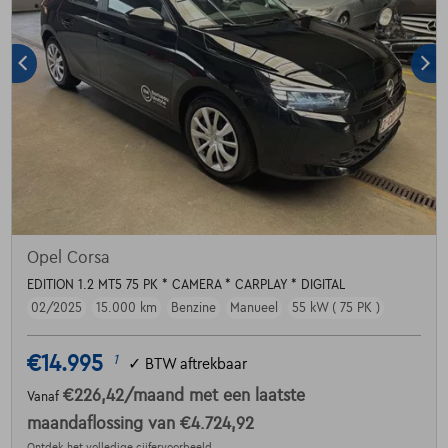
Opel Corsa
EDITION 1.2 MT5 75 PK * CAMERA * CARPLAY * DIGITAL
02/2025
15.000 km
Benzine
Manueel
55 kW ( 75 PK )
€14.995
1
✓
BTW aftrekbaar
€226,42
/maand
met een laatste
Vanaf
maandaflossing van
€4.724,92
Ontdek het volledige cijfervoorbeeld