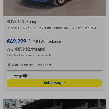
BMW 320
Touring
12/2023
17.887 km
Hybride
Automaat
120 kW ( 163 PK )
€42.229
1
✓
BTW aftrekbaar
€859,82
/maand
Vanaf
Ontdek het volledige cijfervoorbeeld
4684 Haccourt,
BMW Genet
Vergelijk
Bekijk wagen