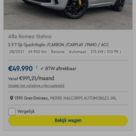
Alfa Romeo Stelvio
2.9 T Q4 Quadrifoglio /CARBON /CARPLAY /PANO / ACC
08/2021
69.900 km
Benzine
Automaat
375 kW ( 510 PK )
€49.990
1
✓
BTW aftrekbaar
€991,21
/maand
Vanaf
Ontdek het volledige cijfervoorbeeld
1390 Grez-Doiceau,
PIERRE MALCORPS AUTOMOBILES SRL
Vergelijk
Bekijk wagen