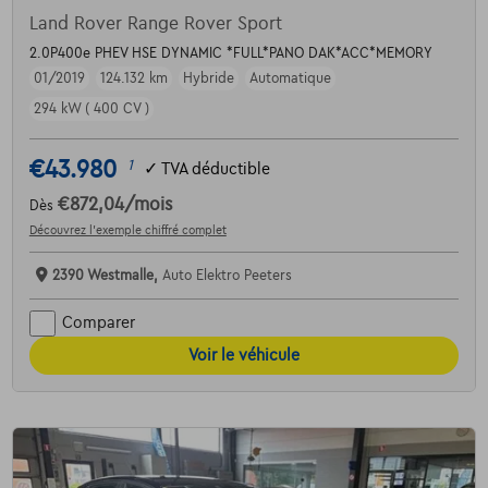
Land Rover Range Rover Sport
2.0P400e PHEV HSE DYNAMIC *FULL*PANO DAK*ACC*MEMORY
01/2019
124.132 km
Hybride
Automatique
294 kW ( 400 CV )
€43.980
1
✓
TVA déductible
€872,04
/mois
Dès
Découvrez l’exemple chiffré complet
2390 Westmalle,
Auto Elektro Peeters
Comparer
Voir le véhicule