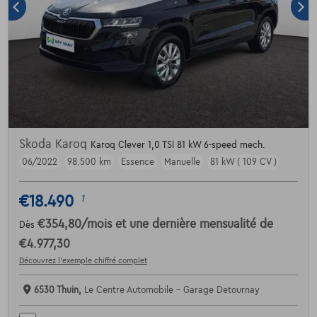
Skoda Karoq
Karoq Clever 1,0 TSI 81 kW 6-speed mech.
06/2022
98.500 km
Essence
Manuelle
81 kW ( 109 CV )
€18.490
1
€354,80
/mois
et une dernière mensualité de
Dès
€4.977,30
Découvrez l’exemple chiffré complet
6530 Thuin,
Le Centre Automobile - Garage Detournay