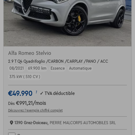
Alfa Romeo Stelvio
2.9 T Q4 Quadrifoglio /CARBON /CARPLAY /PANO / ACC
08/2021
69.900 km
Essence
Automatique
375 kW ( 510 CV )
€49.990
1
✓
TVA déductible
€991,21
/mois
Dès
Découvrez l’exemple chiffré complet
1390 Grez-Doiceau,
PIERRE MALCORPS AUTOMOBILES SRL