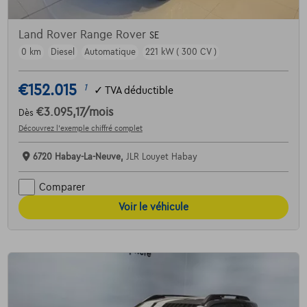
Land Rover Range Rover
SE
0 km
Diesel
Automatique
221 kW ( 300 CV )
€152.015
1
✓
TVA déductible
€3.095,17
/mois
Dès
Découvrez l’exemple chiffré complet
6720 Habay-La-Neuve,
JLR Louyet Habay
Comparer
Voir le véhicule