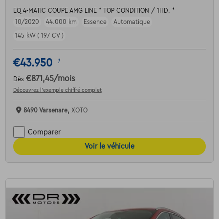
EQ 4-MATIC COUPE AMG LINE * TOP CONDITION / 1HD. *
10/2020
44.000 km
Essence
Automatique
145 kW ( 197 CV )
€43.950
1
€871,45
/mois
Dès
Découvrez l’exemple chiffré complet
8490 Varsenare,
XOTO
Comparer
Voir le véhicule