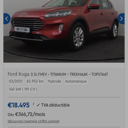
Ford Kuga
2.5i FHEV - TITANIUM - TREKHAAK - TOPSTAAT
03/2021
65.952 km
Hybride
Automatique
140 kW ( 191 CV )
€18.495
1
✓
TVA déductible
€366,72
/mois
Dès
Découvrez l’exemple chiffré complet