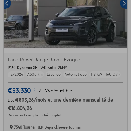
Land Rover Range Rover Evoque
P160 Dynamic SE FWD Auto. 25MY
12/2024
7.500 km
Essence
Automatique
118 kW ( 160 CV )
€53.330
1
✓
TVA déductible
€805,26
/mois
et une dernière mensualité de
Dès
€16.804,26
Découvrez l’exemple chiffré complet
7540 Tournai,
JLR Dejonckheere Tournai