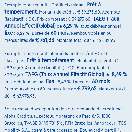
Prêt à
Exemple représentatif – Crédit classique :
tempérament
. Montant du crédit : € 39.273,60. Acompte
TAEG (Taux
(facultatif) : € 0. Prix comptant : € 39.273,60.
Annuel Effectif Global)
6,29 %
de
, taux débiteur annuel
fixe
60 mois
: 6,29 %. Durée de
. Remboursable en 60
€ 761,38
mensualités de
. Montant total dû : € 45.682,93.
Exemple représentatif intermédiaire de crédit – Crédit
Prêt à tempérament
classique :
. Montant du crédit : €
39.273,60. Acompte (facultatif) : € 0. Prix comptant : €
TAEG (Taux Annuel Effectif Global)
8,49 %
39.273,60.
de
,
fixe
60 mois
taux débiteur annuel
: 8,49 %. Durée de
.
€ 799,65
Remboursable en 60 mensualités de
. Montant total
Volkswagen Golf
dû : € 47.978,93.
R-Line | 1.5 TSI 150cv | Carplay | Caméra | GPS | Led Matrix
07/2023
43.688 km
Essence
Automatique
Sous réserve d'acceptation de votre demande de crédit par
110 kW ( 150 CV )
Alpha Credit s.a., prêteur, Montagne du Parc 8/3, 1000
Bruxelles, TVA BE 0445.781.316, RPM Bruxelles. Annonceur : TCS
€27.490
1
Mobility S.A., agent à titre accessoire, Boulevard Albert II 4,