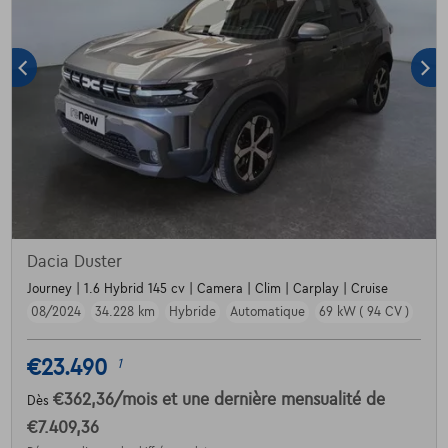
Dacia Duster
Journey | 1.6 Hybrid 145 cv | Camera | Clim | Carplay | Cruise
08/2024
34.228 km
Hybride
Automatique
69 kW ( 94 CV )
€23.490
1
€362,36
/mois
et une dernière mensualité de
Dès
€7.409,36