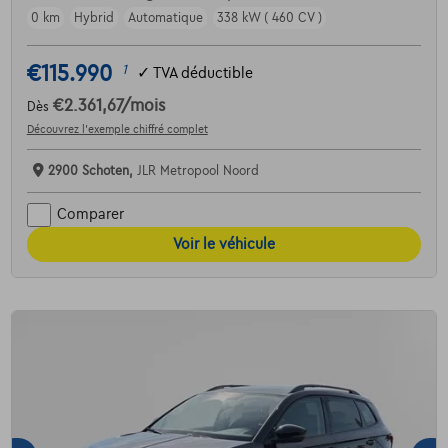
0 km
Hybrid
Automatique
338 kW ( 460 CV )
€115.990
1
✓
TVA déductible
€2.361,67
/mois
Dès
Découvrez l’exemple chiffré complet
2900 Schoten,
JLR Metropool Noord
Comparer
Voir le véhicule