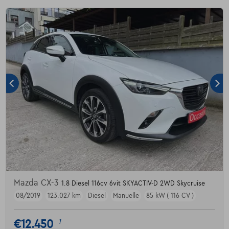
Mazda CX-3
1.8 Diesel 116cv 6vit SKYACTIV-D 2WD Skycruise
08/2019
123.027 km
Diesel
Manuelle
85 kW ( 116 CV )
€12.450
1