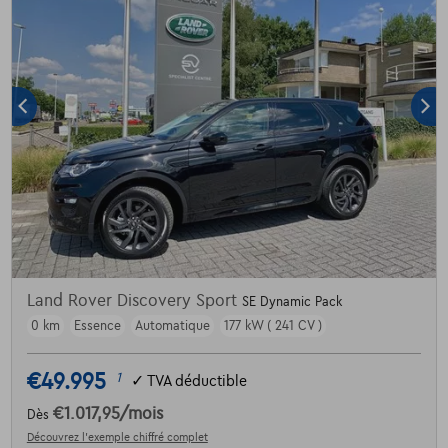
Land Rover Discovery Sport
SE Dynamic Pack
0 km
Essence
Automatique
177 kW ( 241 CV )
€49.995
1
✓
TVA déductible
€1.017,95
/mois
Dès
Découvrez l’exemple chiffré complet