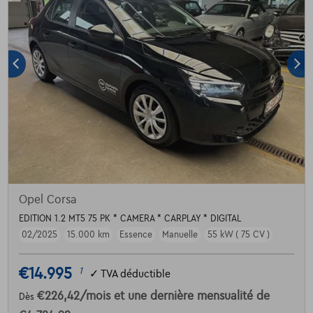
Opel Corsa
EDITION 1.2 MT5 75 PK * CAMERA * CARPLAY * DIGITAL
02/2025
15.000 km
Essence
Manuelle
55 kW ( 75 CV )
€14.995
1
✓
TVA déductible
€226,42
/mois
et une dernière mensualité de
Dès