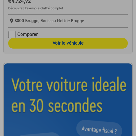
€4.724,92
Découvrez l’exemple chiffré complet
8000 Brugge,
Bariseau Mottrie Brugge
Comparer
Voir le véhicule