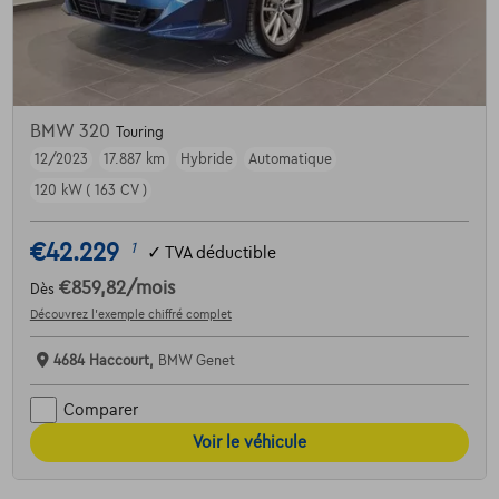
BMW 320
Touring
12/2023
17.887 km
Hybride
Automatique
120 kW ( 163 CV )
€42.229
1
✓
TVA déductible
€859,82
/mois
Dès
Découvrez l’exemple chiffré complet
4684 Haccourt,
BMW Genet
Comparer
Voir le véhicule