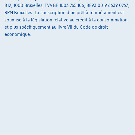
B12, 1000 Bruxelles, TVA BE 1003.765.106, BE93 0019 6639 0767,
€536,11
/mois
et une dernière mensualité de
Dès
RPM Bruxelles. La souscription d'un prêt à tempérament est
€7.408,61
soumise à la législation relative au crédit à la consommation,
Découvrez l’exemple chiffré complet
et plus spécifiquement au livre VII du Code de droit
économique.
Autosphere Center Liège
Comparer
Voir le véhicule