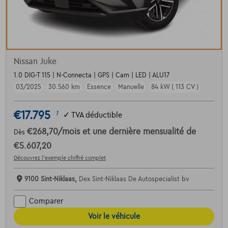
Nissan Juke
1.0 DIG-T 115 | N-Connecta | GPS | Cam | LED | ALU17
03/2025
30.560 km
Essence
Manuelle
84 kW ( 113 CV )
€17.795
1
✓
TVA déductible
€268,70
/mois
et une dernière mensualité de
Dès
€5.607,20
Découvrez l’exemple chiffré complet
9100 Sint-Niklaas,
Dex Sint-Niklaas De Autospecialist bv
Comparer
Voir le véhicule