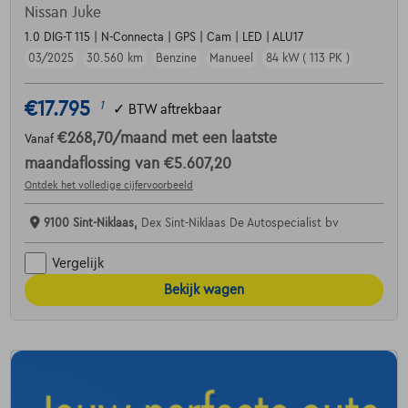
Nissan Juke
1.0 DIG-T 115 | N-Connecta | GPS | Cam | LED | ALU17
03/2025
30.560 km
Benzine
Manueel
84 kW ( 113 PK )
€17.795
1
✓
BTW aftrekbaar
€268,70
/maand
met een laatste
Vanaf
maandaflossing van
€5.607,20
Ontdek het volledige cijfervoorbeeld
9100 Sint-Niklaas,
Dex Sint-Niklaas De Autospecialist bv
Vergelijk
Bekijk wagen