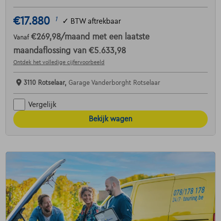
€17.880
1
✓
BTW aftrekbaar
€269,98
/maand
met een laatste
Vanaf
maandaflossing van
€5.633,98
Ontdek het volledige cijfervoorbeeld
3110 Rotselaar,
Garage Vanderborght Rotselaar
Vergelijk
Bekijk wagen