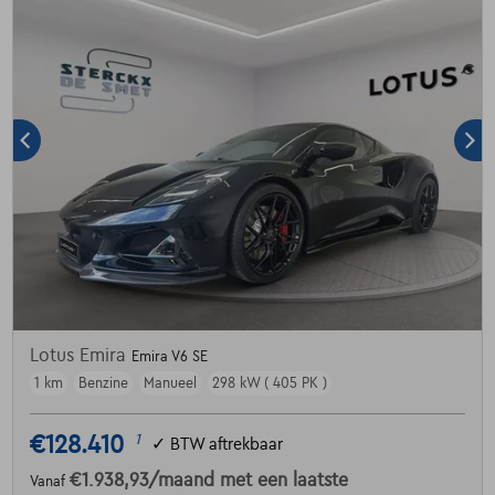
Lotus Emira
Emira V6 SE
1 km
Benzine
Manueel
298 kW ( 405 PK )
€128.410
1
✓
BTW aftrekbaar
€1.938,93
/maand
met een laatste
Vanaf