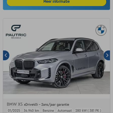
Meer informatie
BMW X5
xDrive40i - 2ans/jaar garantie
01/2025
34.940 km
Benzine
Automaat
280 kW ( 381 PK )