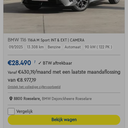
BMW 116
116iA M Sport INT & EXT | CAMERA
09/2025
13.308 km
Benzine
Automaat
90 kW ( 122 PK )
€28.490
1
✓
BTW aftrekbaar
€430,19
/maand
met een laatste maandaflossing
Vanaf
van
€8.977,19
Ontdek het volledige cijfervoorbeeld
8800 Roeselare,
BMW Dejonckheere Roeselare
Vergelijk
Bekijk wagen