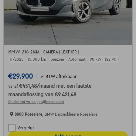
BMW 216
216iA | CAMERA | LEATHER |
11/2025
15.000 km
Benzine
Automaat
90 kW ( 122 PK )
€29.900
1
✓
BTW aftrekbaar
€451,48
/maand
met een laatste
Vanaf
maandaflossing van
€9.421,48
Ontdek het volledige cijfervoorbeeld
8800 Roeselare,
BMW Dejonckheere Roeselare
Vergelijk