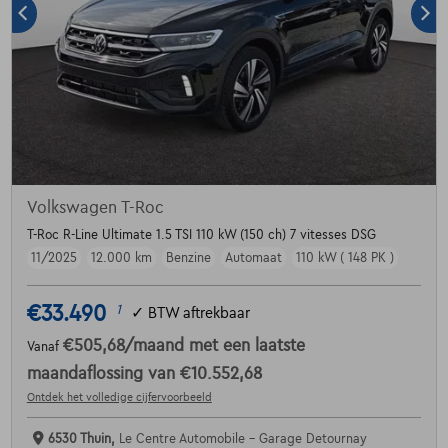
Volkswagen T-Roc
T-Roc R-Line Ultimate 1.5 TSI 110 kW (150 ch) 7 vitesses DSG
11/2025
12.000 km
Benzine
Automaat
110 kW ( 148 PK )
€33.490
1
✓
BTW aftrekbaar
€505,68
/maand
met een laatste
Vanaf
maandaflossing van
€10.552,68
Ontdek het volledige cijfervoorbeeld
6530 Thuin,
Le Centre Automobile - Garage Detournay