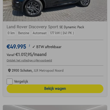
Land Rover Discovery Sport
SE Dynamic Pack
0 km
Benzine
Automaat
177 kW ( 241 PK )
€49.995
1
✓
BTW aftrekbaar
€1.017,95
/maand
Vanaf
Ontdek het volledige cijfervoorbeeld
2900 Schoten,
JLR Metropool Noord
Vergelijk
Bekijk wagen