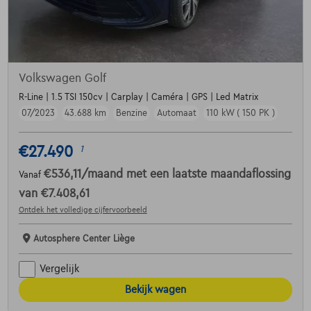
Volkswagen Golf
R-Line | 1.5 TSI 150cv | Carplay | Caméra | GPS | Led Matrix
07/2023
43.688 km
Benzine
Automaat
110 kW ( 150 PK )
€27.490
1
€536,11
/maand
met een laatste maandaflossing
Vanaf
van
€7.408,61
Ontdek het volledige cijfervoorbeeld
Autosphere Center Liège
Vergelijk
Bekijk wagen