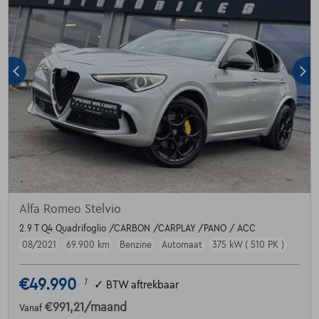
Alfa Romeo Stelvio
2.9 T Q4 Quadrifoglio /CARBON /CARPLAY /PANO / ACC
08/2021
69.900 km
Benzine
Automaat
375 kW ( 510 PK )
€49.990
1
✓
BTW aftrekbaar
€991,21
/maand
Vanaf