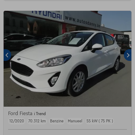
Ford Fiesta
i Trend
12/2020
70.312 km
Benzine
Manueel
55 kW ( 75 PK )