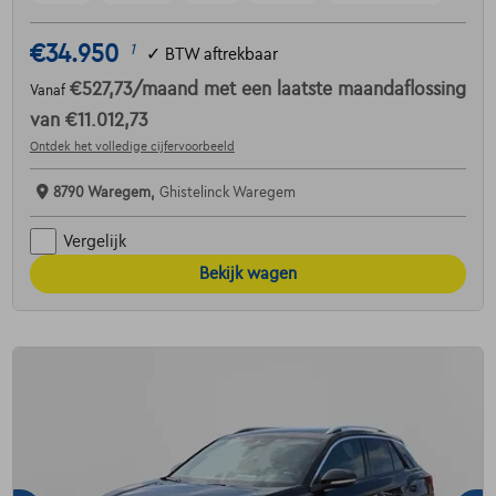
€34.950
1
✓
BTW aftrekbaar
€527,73
/maand
met een laatste maandaflossing
Vanaf
van
€11.012,73
Ontdek het volledige cijfervoorbeeld
8790 Waregem,
Ghistelinck Waregem
Vergelijk
Bekijk wagen