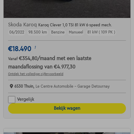
Skoda Karoq
Karoq Clever 1,0 TSI 81 kW 6-speed mech.
06/2022
98.500 km
Benzine
Manueel
81 kW ( 109 PK )
€18.490
1
€354,80
/maand
met een laatste
Vanaf
maandaflossing van
€4.977,30
Ontdek het volledige cijfervoorbeeld
6530 Thuin,
Le Centre Automobile - Garage Detournay
Vergelijk
Bekijk wagen