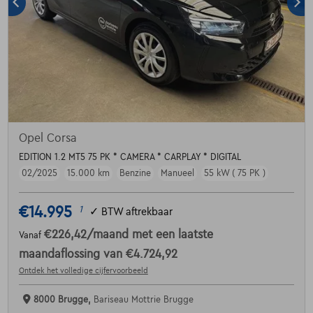
Opel Corsa
EDITION 1.2 MT5 75 PK * CAMERA * CARPLAY * DIGITAL
02/2025
15.000 km
Benzine
Manueel
55 kW ( 75 PK )
€14.995
1
✓
BTW aftrekbaar
€226,42
/maand
met een laatste
Vanaf
maandaflossing van
€4.724,92
Ontdek het volledige cijfervoorbeeld
8000 Brugge,
Bariseau Mottrie Brugge