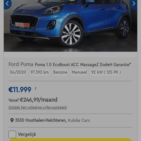
Ford Puma
Puma 1.0 EcoBoost ACC MassageZ DodeH Garantie*
04/2020
97.392 km
Benzine
Manueel
92 kW ( 125 PK )
€11.999
1
€246,99
/maand
Vanaf
Ontdek het volledige cijfervoorbeeld
3530 Houthalen-Helchteren,
Kubika Cars
Vergelijk