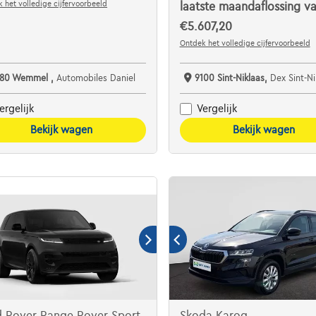
 het volledige cijfervoorbeeld
laatste maandaflossing v
€5.607,20
Ontdek het volledige cijfervoorbeeld
780 Wemmel ,
Automobiles Daniel
9100 Sint-Niklaas,
Dex Sint-Niklaas De Auto
ergelijk
Vergelijk
Bekijk wagen
Bekijk wagen
d Rover Range Rover Sport
Skoda Karoq