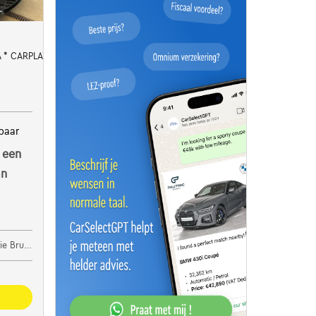
 * CARPLAY * DIGITAL
baar
 een
an
 Brugge