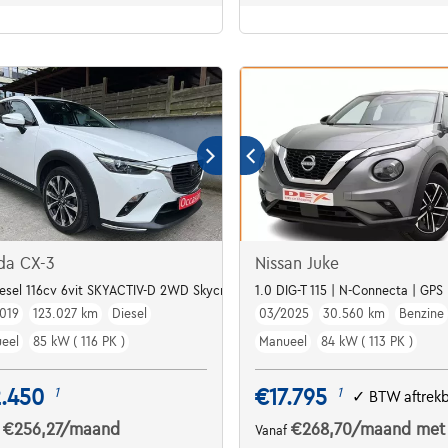
da CX-3
Nissan Juke
iesel 116cv 6vit SKYACTIV-D 2WD Skycruise
1.0 DIG-T 115 | N-Connecta | GPS
019
123.027 km
Diesel
03/2025
30.560 km
Benzine
eel
85 kW ( 116 PK )
Manueel
84 kW ( 113 PK )
2.450
€17.795
1
1
✓
BTW aftrek
€256,27
/maand
€268,70
/maand
met
f
Vanaf