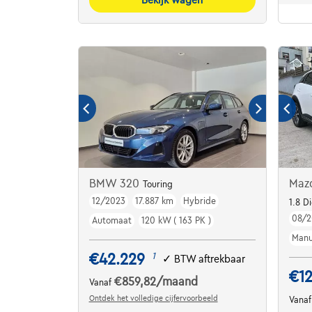
BMW 320
Maz
Touring
12/2023
17.887 km
Hybride
1.8 D
08/2
Automaat
120 kW ( 163 PK )
Manu
€42.229
1
✓
BTW aftrekbaar
€1
€859,82
/maand
Vanaf
Ontdek het volledige cijfervoorbeeld
Vana