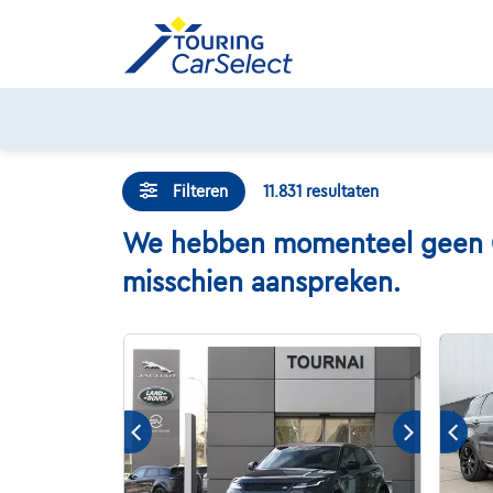
Skip
to
content
Filteren
11.831
resultaten
We hebben momenteel geen Casa
misschien aanspreken.