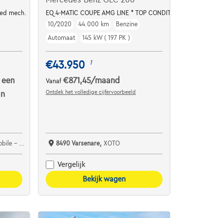
eed mech.
EQ 4-MATIC COUPE AMG LINE * TOP CONDITION / 1HD. *
10/2020
44.000 km
Benzine
Automaat
145 kW ( 197 PK )
€43.950
1
 een
€871,45
/maand
Vanaf
Ontdek het volledige cijfervoorbeeld
an
e Detournay
8490 Varsenare,
XOTO
Vergelijk
Bekijk wagen