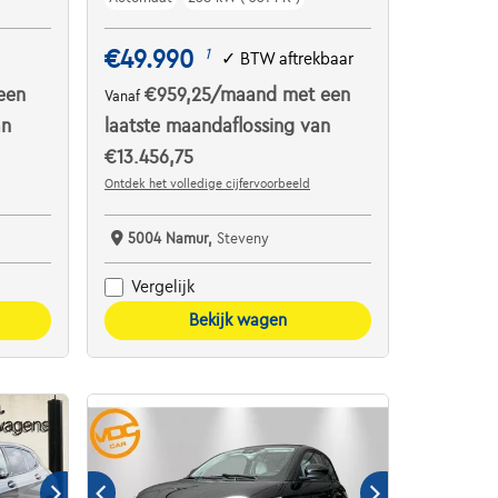
€49.990
1
✓
BTW aftrekbaar
een
€959,25
/maand
met een
Vanaf
an
laatste maandaflossing van
€13.456,75
Ontdek het volledige cijfervoorbeeld
5004 Namur,
Steveny
Vergelijk
Bekijk wagen