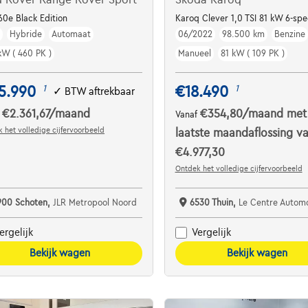
CC
60e Black Edition
Karoq Clever 1,0 TSI 81 kW 6-sp
m
Hybride
Automaat
06/2022
98.500 km
Benzine
kW ( 460 PK )
Manueel
81 kW ( 109 PK )
5.990
€18.490
1
1
✓
BTW aftrekbaar
€2.361,67
/maand
€354,80
/maand
met
f
Vanaf
 het volledige cijfervoorbeeld
laatste maandaflossing v
€4.977,30
Ontdek het volledige cijfervoorbeeld
900 Schoten,
JLR Metropool Noord
6530 Thuin,
Le Centre Automobile - Garag
ergelijk
Vergelijk
Bekijk wagen
Bekijk wagen