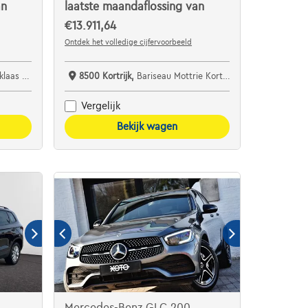
an
laatste maandaflossing van
€13.911,64
Ontdek het volledige cijfervoorbeeld
specialist bv
8500 Kortrijk,
Bariseau Mottrie Kortrijk
Vergelijk
Bekijk wagen
Mercedes-Benz GLC 200