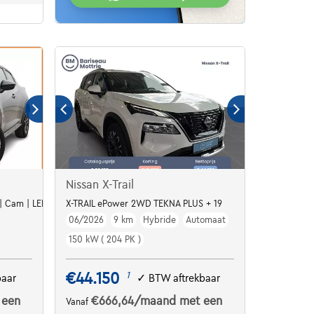
Nissan X-Trail
 | Cam | LED | ALU17
X-TRAIL ePower 2WD TEKNA PLUS + 19
06/2026
9 km
Hybride
Automaat
150 kW ( 204 PK )
€44.150
1
baar
✓
BTW aftrekbaar
 een
€666,64
/maand
met een
Vanaf