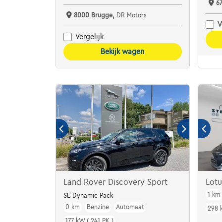
6
8000 Brugge,
DR Motors
V
Vergelijk
Bekijk wagen
Land Rover Discovery Sport
Lot
1 km
SE Dynamic Pack
0 km
Benzine
Automaat
298 
177 kW ( 241 PK )