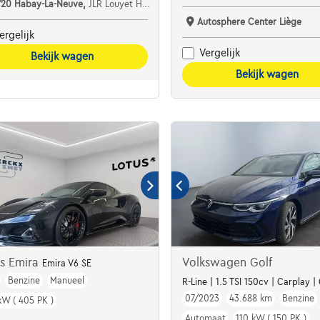
720 Habay-La-Neuve,
JLR Louyet Habay
Autosphere Center Liège
ergelijk
Vergelijk
Bekijk wagen
Bekijk wagen
us Emira
Volkswagen Golf
Emira V6 SE
Benzine
Manueel
R-Line | 1.5 TSI 150cv | Carplay 
07/2023
43.688 km
Benzine
kW ( 405 PK )
Automaat
110 kW ( 150 PK )