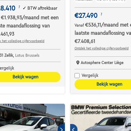
8.410
1
✓
BTW aftrekbaar
€27.490
1
€1.938,93
/maand
met een
f
€536,11
/maand
met 
ste maandaflossing van
Vanaf
laatste maandaflossing v
461,93
€7.408,61
 het volledige cijfervoorbeeld
Ontdek het volledige cijfervoorbeeld
31 Zellik,
Lotus Brussels
Autosphere Center Liège
ergelijk
Vergelijk
Bekijk wagen
Bekijk wagen