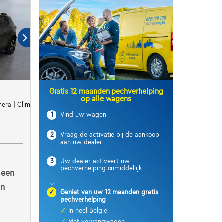
Gratis 12 maanden pechverhelping
op alle wagens
era | Clim | Carplay | Cruise
1
Vind uw wagen
2
Vraag de activatie bij de aankoop
aan uw dealer
3
Uw dealer activeert uw
pechverhelping onmiddellijk
 een
an
✓
Geniet van uw 12 maanden gratis
pechverhelping
✓
In heel België
✓
Met vervangwagen