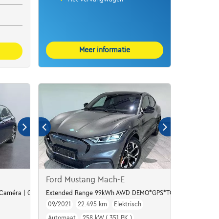
Meer informatie
Ford Mustang Mach-E
| Caméra | GPS | Led Matrix
Extended Range 99kWh AWD DEMO*GPS*TOIT PANO*CUIR*J
09/2021
22.495 km
Elektrisch
Automaat
258 kW ( 351 PK )