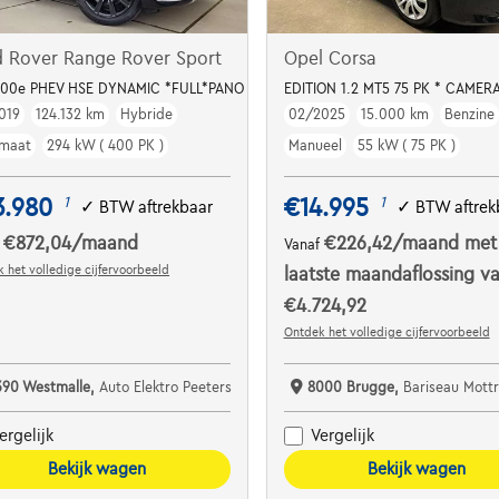
d Rover Range Rover Sport
Opel Corsa
400e PHEV HSE DYNAMIC *FULL*PANO DAK*ACC*MEMORY
EDITION 1.2 MT5 75 PK * CAMERA
019
124.132 km
Hybride
02/2025
15.000 km
Benzine
maat
294 kW ( 400 PK )
Manueel
55 kW ( 75 PK )
3.980
€14.995
1
1
✓
BTW aftrekbaar
✓
BTW aftrek
€872,04
/maand
€226,42
/maand
met
f
Vanaf
 het volledige cijfervoorbeeld
laatste maandaflossing v
€4.724,92
Ontdek het volledige cijfervoorbeeld
390 Westmalle,
Auto Elektro Peeters
8000 Brugge,
Bariseau Mottrie
ergelijk
Vergelijk
Bekijk wagen
Bekijk wagen