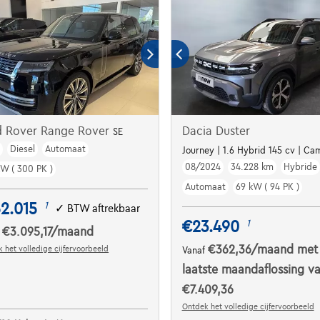
d Rover Range Rover
Dacia Duster
SE
m
Diesel
Automaat
Journey | 1.6 Hybrid 145 cv | Cam
08/2024
34.228 km
Hybride
kW ( 300 PK )
Automaat
69 kW ( 94 PK )
2.015
1
✓
BTW aftrekbaar
€23.490
1
€3.095,17
/maand
f
€362,36
/maand
met
 het volledige cijfervoorbeeld
Vanaf
laatste maandaflossing v
€7.409,36
Ontdek het volledige cijfervoorbeeld