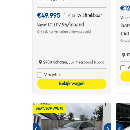
€12
€49.995
1
✓
BTW aftrekbaar
Vana
€1.017,95
/maand
Vanaf
laat
Ontdek het volledige cijfervoorbeeld
€40.
Ontdek
17
2900 Schoten,
JLR Metropool Noord
V
Vergelijk
Bekijk wagen
NIEUWE PRIJS