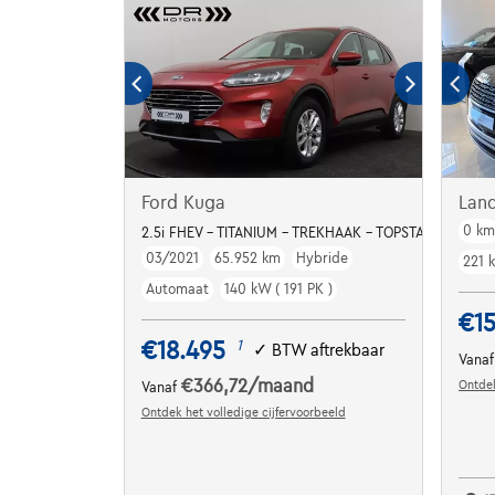
Ford Kuga
Lan
0 k
2.5i FHEV - TITANIUM - TREKHAAK - TOPSTAAT
03/2021
65.952 km
Hybride
221 
Automaat
140 kW ( 191 PK )
€15
€18.495
1
✓
BTW aftrekbaar
Vana
€366,72
/maand
Ontdek
Vanaf
Ontdek het volledige cijfervoorbeeld