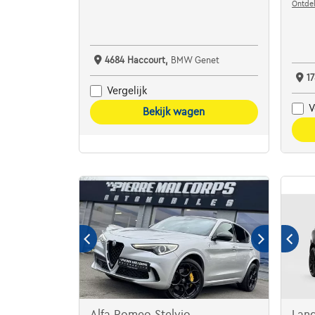
Ontdek
4684 Haccourt,
BMW Genet
1
Vergelijk
V
Bekijk wagen
Alfa Romeo Stelvio
Lan