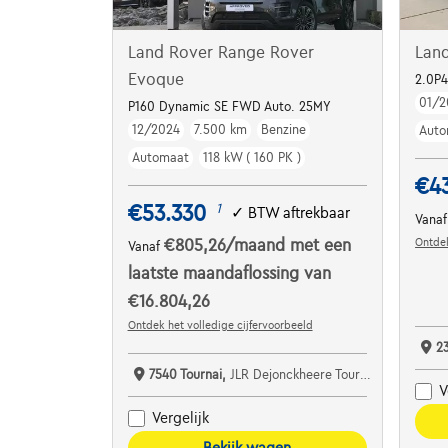
Land Rover Range Rover
Lan
Evoque
2.0P
01/2
P160 Dynamic SE FWD Auto. 25MY
12/2024
7.500 km
Benzine
Auto
Automaat
118 kW ( 160 PK )
€4
€53.330
1
✓
BTW aftrekbaar
Vana
Ontdek
€805,26
/maand
met een
Vanaf
laatste maandaflossing van
€16.804,26
Ontdek het volledige cijfervoorbeeld
2
7540 Tournai,
JLR Dejonckheere Tournai
V
Vergelijk
Bekijk wagen