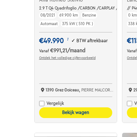
2.9 T Q4 Quadrifoglio /CARBON /CARPLAY /PANO / A
// P4
08/2021
69.900 km
Benzine
0 k
Automaat
375 kW ( 510 PK )
338 
€49.990
€11
1
✓
BTW aftrekbaar
€991,21
/maand
Vanaf
Vana
Ontdek het volledige cijfervoorbeeld
Ontdek
1390 Grez-Doiceau,
PIERRE MALCORPS AUTOMOBILES SRL
2
Vergelijk
V
Bekijk wagen