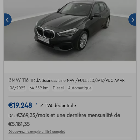
BMW 116
116dA Business Line NAVI/FULL LED/JA17/PDC AV AR
06/2022
64.559 km
Diesel
Automatique
€19.248
1
✓
TVA déductible
€369,35
/mois
et une dernière mensualité de
Dès
€5.181,35
Découvrez l’exemple chiffré complet