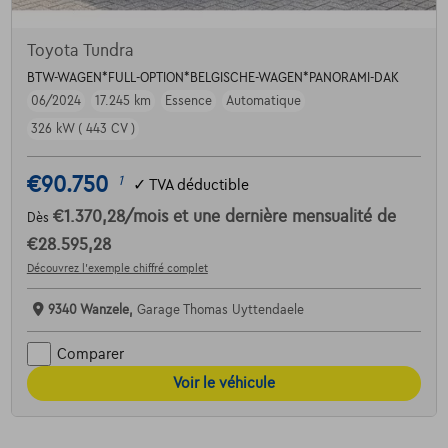
Toyota Tundra
BTW-WAGEN*FULL-OPTION*BELGISCHE-WAGEN*PANORAMI-DAK
06/2024
17.245 km
Essence
Automatique
326 kW ( 443 CV )
€90.750
1
✓
TVA déductible
€1.370,28
/mois
et une dernière mensualité de
Dès
€28.595,28
Découvrez l’exemple chiffré complet
9340 Wanzele,
Garage Thomas Uyttendaele
Comparer
Voir le véhicule