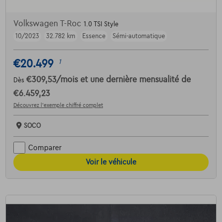
Volkswagen T-Roc
1.0 TSI Style
10/2023
32.782 km
Essence
Sémi-automatique
€20.499
1
€309,53
/mois
et une dernière mensualité de
Dès
€6.459,23
Découvrez l’exemple chiffré complet
SOCO
Comparer
Voir le véhicule