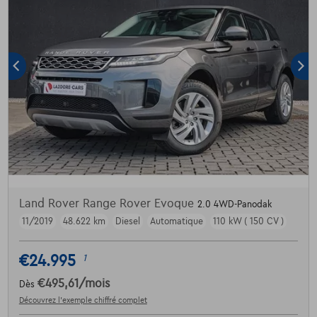
Land Rover Range Rover Evoque
2.0 4WD-Panodak
11/2019
48.622 km
Diesel
Automatique
110 kW ( 150 CV )
€24.995
1
€495,61
/mois
Dès
Découvrez l’exemple chiffré complet