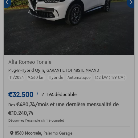
Alfa Romeo Tonale
Plug-In-Hybrid Q4 Ti, GARANTIE TOT 48STE MAAND
11/2024
9.560 km
Hybride
Automatique
132 kW ( 179 CV )
€32.500
1
✓
TVA déductible
€490,74
/mois
et une dernière mensualité de
Dès
€10.240,74
Découvrez l’exemple chiffré complet
8560 Moorsele,
Palermo Garage