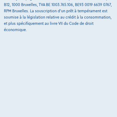
Opel Astra Sports Tourer
B12, 1000 Bruxelles, TVA BE 1003.765.106, BE93 0019 6639 0767,
1.2 turbo gs 130
RPM Bruxelles. La souscription d'un prêt à tempérament est
04/2025
33.935 km
Essence
Manuelle
96 kW ( 130 CV )
soumise à la législation relative au crédit à la consommation,
et plus spécifiquement au livre VII du Code de droit
€20.999
1
économique.
€317,08
/mois
et une dernière mensualité de
Dès
€6.616,78
Découvrez l’exemple chiffré complet
Cardoen.be
Comparer
Voir le véhicule