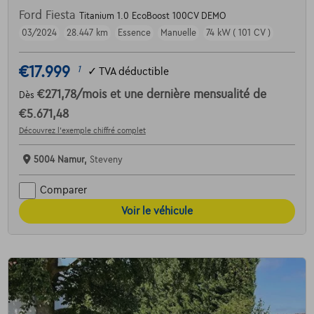
Ford Fiesta
Titanium 1.0 EcoBoost 100CV DEMO
03/2024
28.447 km
Essence
Manuelle
74 kW ( 101 CV )
€17.999
1
✓
TVA déductible
€271,78
/mois
et une dernière mensualité de
Dès
€5.671,48
Découvrez l’exemple chiffré complet
5004 Namur,
Steveny
Comparer
Voir le véhicule