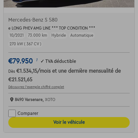
Mercedes-Benz S 580
e LONG PHEV AMG LINE *** TOP CONDITION ***
10/2021
73.000 km
Hybride
Automatique
270 kW ( 367 CV )
€79.950
1
✓
TVA déductible
€1.534,15
/mois
et une dernière mensualité de
Dès
€21.521,65
Découvrez l’exemple chiffré complet
8490 Varsenare,
XOTO
Comparer
Voir le véhicule