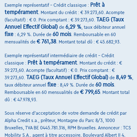
Prêt à
Exemple représentatif – Crédit classique :
Comparer
tempérament
. Montant du crédit : € 39.273,60. Acompte
Voir le véhicule
TAEG (Taux
(facultatif) : € 0. Prix comptant : € 39.273,60.
Annuel Effectif Global)
6,29 %
de
, taux débiteur annuel
fixe
60 mois
: 6,29 %. Durée de
. Remboursable en 60
€ 761,38
mensualités de
. Montant total dû : € 45.682,93.
Exemple représentatif intermédiaire de crédit – Crédit
Prêt à tempérament
classique :
. Montant du crédit : €
39.273,60. Acompte (facultatif) : € 0. Prix comptant : €
TAEG (Taux Annuel Effectif Global)
8,49 %
39.273,60.
de
,
fixe
60 mois
taux débiteur annuel
: 8,49 %. Durée de
.
€ 799,65
Remboursable en 60 mensualités de
. Montant total
dû : € 47.978,93.
Sous réserve d'acceptation de votre demande de crédit par
Alpha Credit s.a., prêteur, Montagne du Parc 8/3, 1000
Bruxelles, TVA BE 0445.781.316, RPM Bruxelles. Annonceur : TCS
Mobility S.A., agent à titre accessoire, Boulevard Albert II 4,