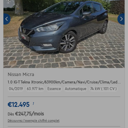
Nissan Micra
1.0 IG-T Tekna Xtronic/63900km/Camera/Navi/Cruise/Clima/Led...
04/2019
63.977 km
Essence
Automatique
74 kW ( 101 CV )
€12.495
1
€247,75
/mois
Dès
Découvrez l’exemple chiffré complet