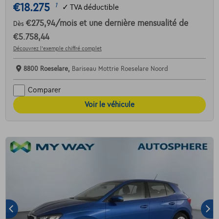
€18.275
1
✓
TVA déductible
€275,94
/mois
et une dernière mensualité de
Dès
€5.758,44
Découvrez l’exemple chiffré complet
8800 Roeselare,
Bariseau Mottrie Roeselare Noord
Comparer
Voir le véhicule