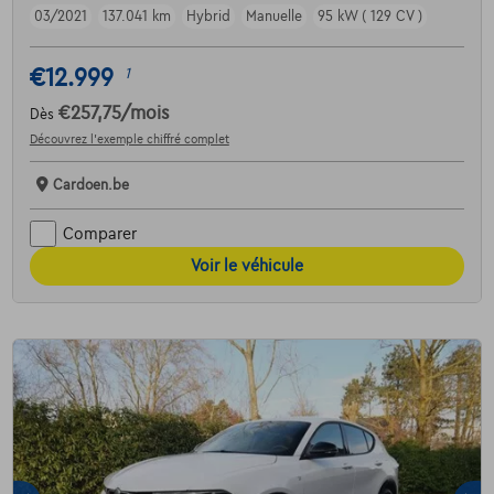
03/2021
137.041 km
Hybrid
Manuelle
95 kW ( 129 CV )
€12.999
1
€257,75
/mois
Dès
Découvrez l’exemple chiffré complet
Cardoen.be
Comparer
Voir le véhicule