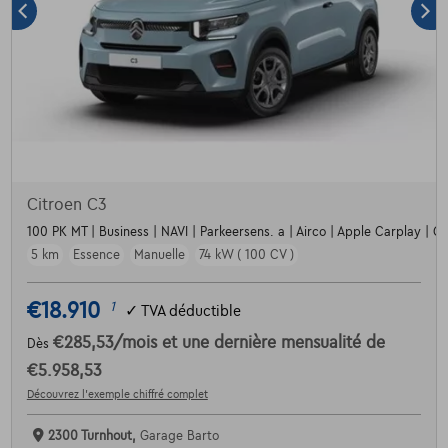
Citroen C3
100 PK MT | Business | NAVI | Parkeersens. a | Airco | Apple Carplay | Crui
5 km
Essence
Manuelle
74 kW ( 100 CV )
€18.910
1
✓
TVA déductible
€285,53
/mois
et une dernière mensualité de
Dès
€5.958,53
Découvrez l’exemple chiffré complet
2300 Turnhout,
Garage Barto