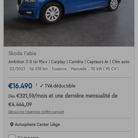
Skoda Fabia
Ambition |1.0 tsi 95cv | Carplay | Caméra | Capteurs Ar | Clim auto
02/2023
56.018 km
Essence
Manuelle
70 kW ( 95 CV )
€16.490
1
✓
TVA déductible
€321,59
/mois
et une dernière mensualité de
Dès
€4.444,09
Découvrez l’exemple chiffré complet
Autosphere Center Liège