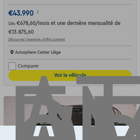
AT
€43.990
1
€678,60
/mois
et une dernière mensualité de
Dès
€13.875,60
Découvrez l’exemple chiffré complet
Autosphere Center Liège
Comparer
Voir le véhicule