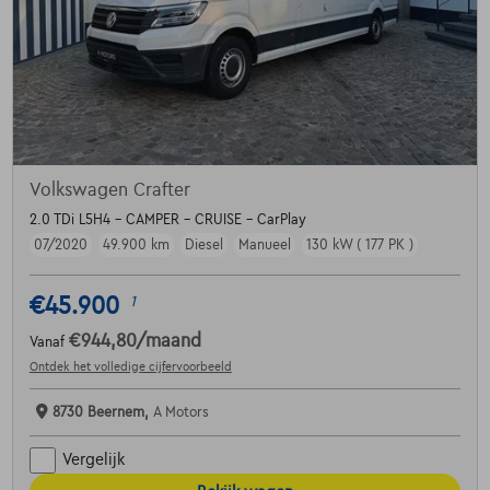
Volkswagen Crafter
2.0 TDi L5H4 - CAMPER - CRUISE - CarPlay
07/2020
49.900 km
Diesel
Manueel
130 kW ( 177 PK )
€45.900
1
€944,80
/maand
Vanaf
Ontdek het volledige cijfervoorbeeld
8730 Beernem,
A Motors
Vergelijk