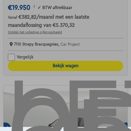
€19.950
1
✓
BTW aftrekbaar
€382,82
/maand
met een laatste
Vanaf
maandaflossing van
€5.370,32
Ontdek het volledige cijfervoorbeeld
7110 Strepy Bracquegnies,
Car Project
Vergelijk
Bekijk wagen