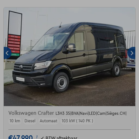
Volkswagen Crafter
L3H3 35|BVA|Navi|LED|Cam|Sièges.CH|
10 km
Diesel
Automaat
103 kW ( 140 PK )
€47.990
1
✓
BTW aftrekbaar