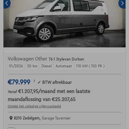
Volkswagen Other
T6.1 Stylevan Durban
01/2026
20 km
Diesel
Automaat
110 kW ( 150 PK )
€79.999
1
✓
BTW aftrekbaar
€1.207,95
/maand
met een laatste
Vanaf
maandaflossing van
€25.207,65
Ontdek het volledige cijfervoorbeeld
8210 Zedelgem,
Garage Tavernier