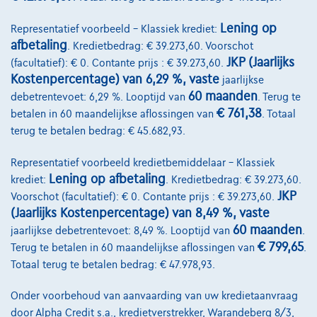
Vergelijk
Lening op
Representatief voorbeeld – Klassiek krediet:
Bekijk wagen
afbetaling
. Kredietbedrag: € 39.273,60. Voorschot
JKP (Jaarlijks
(facultatief): € 0. Contante prijs : € 39.273,60.
Kostenpercentage) van 6,29 %, vaste
jaarlijkse
60 maanden
debetrentevoet: 6,29 %. Looptijd van
. Terug te
€ 761,38
betalen in 60 maandelijkse aflossingen van
. Totaal
terug te betalen bedrag: € 45.682,93.
Representatief voorbeeld kredietbemiddelaar – Klassiek
Lening op afbetaling
krediet:
. Kredietbedrag: € 39.273,60.
JKP
Voorschot (facultatief): € 0. Contante prijs : € 39.273,60.
(Jaarlijks Kostenpercentage) van 8,49 %, vaste
60 maanden
jaarlijkse debetrentevoet: 8,49 %. Looptijd van
.
€ 799,65
Terug te betalen in 60 maandelijkse aflossingen van
.
Totaal terug te betalen bedrag: € 47.978,93.
Onder voorbehoud van aanvaarding van uw kredietaanvraag
door Alpha Credit s.a., kredietverstrekker, Warandeberg 8/3,