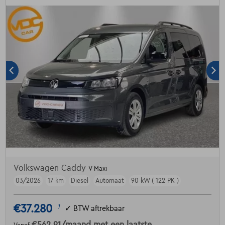
Volkswagen Caddy
V Maxi
03/2026
17 km
Diesel
Automaat
90 kW ( 122 PK )
€37.280
1
✓
BTW aftrekbaar
€562,91
/maand
met een laatste