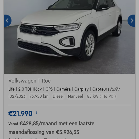
Volkswagen T-Roc
Life | 2.0 TDI 116cv | GPS | Caméra | Carplay | Capteurs Av/Ar
02/2023
73.950 km
Diesel
Manueel
85 kW ( 116 PK )
€21.990
1
€428,85
/maand
met een laatste
Vanaf
maandaflossing van
€5.926,35