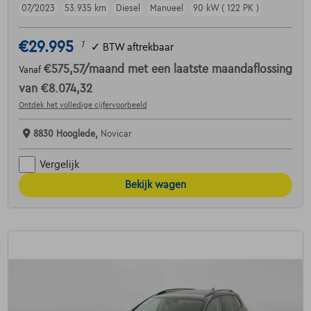
07/2023
53.935 km
Diesel
Manueel
90 kW ( 122 PK )
€29.995
1
✓
BTW aftrekbaar
€575,57
/maand
met een laatste maandaflossing
Vanaf
van
€8.074,32
Ontdek het volledige cijfervoorbeeld
8830 Hooglede,
Novicar
Vergelijk
Bekijk wagen