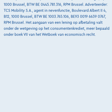
Volkswagen Tiguan
1000 Brussel, BTW BE 0445.781.316, RPM Brussel. Adverteerder:
Comfortline 2.0 TDI SCR 110 kW (150 ch) 7 vitesses DSG
TCS Mobility S.A., agent in nevenfunctie, Boulevard Albert II 4,
03/2019
105.700 km
Diesel
Automaat
110 kW ( 148 PK )
B12, 1000 Brussel, BTW BE 1003.765.106, BE93 0019 6639 0767,
RPM Brussel. Het aangaan van een lening op afbetaling valt
€21.490
1
onder de wetgeving op het consumentenkrediet, meer bepaald
onder boek VII van het Wetboek van economisch recht.
€426,11
/maand
Vanaf
Ontdek het volledige cijfervoorbeeld
6530 Thuin,
Le Centre Automobile - Garage Detournay
Vergelijk
Bekijk wagen