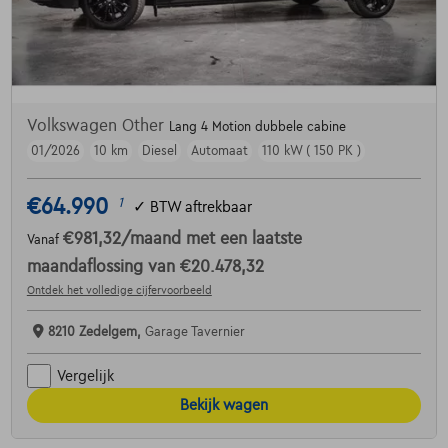
Volkswagen Other
Lang 4 Motion dubbele cabine
01/2026
10 km
Diesel
Automaat
110 kW ( 150 PK )
€64.990
1
✓
BTW aftrekbaar
€981,32
/maand
met een laatste
Vanaf
maandaflossing van
€20.478,32
Ontdek het volledige cijfervoorbeeld
8210 Zedelgem,
Garage Tavernier
Vergelijk
Bekijk wagen