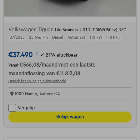
Volkswagen Tiguan
Life Business 2.0TDI 110kW(150cv) DSG
07/2025
25.646 km
Diesel
Automaat
110 kW ( 148 PK )
€37.490
1
✓
BTW aftrekbaar
€566,08
/maand
met een laatste
Vanaf
maandaflossing van
€11.813,08
Ontdek het volledige cijfervoorbeeld
5100 Namur,
Automaz24
Vergelijk
Bekijk wagen