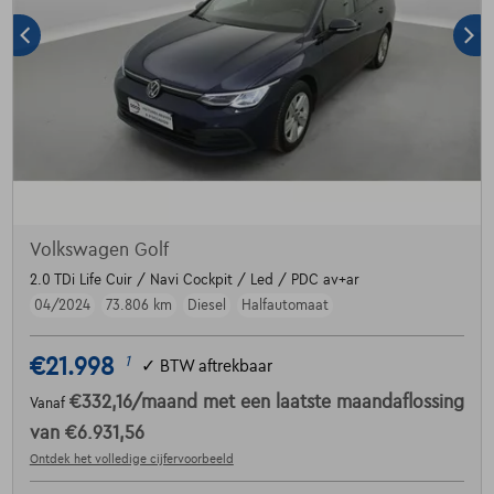
Volkswagen Golf
2.0 TDi Life Cuir / Navi Cockpit / Led / PDC av+ar
04/2024
73.806 km
Diesel
Halfautomaat
€21.998
1
✓
BTW aftrekbaar
€332,16
/maand
met een laatste maandaflossing
Vanaf
van
€6.931,56
Ontdek het volledige cijfervoorbeeld