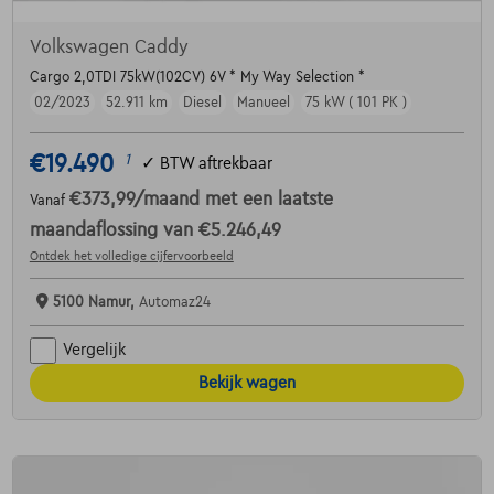
Volkswagen Caddy
Cargo 2,0TDI 75kW(102CV) 6V * My Way Selection *
02/2023
52.911 km
Diesel
Manueel
75 kW ( 101 PK )
€19.490
1
✓
BTW aftrekbaar
€373,99
/maand
met een laatste
Vanaf
maandaflossing van
€5.246,49
Ontdek het volledige cijfervoorbeeld
5100 Namur,
Automaz24
Vergelijk
Bekijk wagen