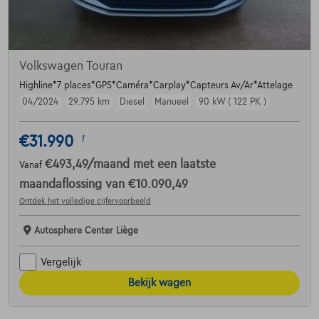
Volkswagen Touran
Highline*7 places*GPS*Caméra*Carplay*Capteurs Av/Ar*Attelage
04/2024
29.795 km
Diesel
Manueel
90 kW ( 122 PK )
€31.990
1
€493,49
/maand
met een laatste
Vanaf
maandaflossing van
€10.090,49
Ontdek het volledige cijfervoorbeeld
Autosphere Center Liège
Vergelijk
Bekijk wagen