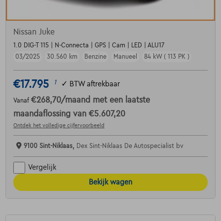
Nissan Juke
1.0 DIG-T 115 | N-Connecta | GPS | Cam | LED | ALU17
03/2025
30.560 km
Benzine
Manueel
84 kW ( 113 PK )
€17.795
1
✓
BTW aftrekbaar
€268,70
/maand
met een laatste
Vanaf
maandaflossing van
€5.607,20
Ontdek het volledige cijfervoorbeeld
9100 Sint-Niklaas,
Dex Sint-Niklaas De Autospecialist bv
Vergelijk
Bekijk wagen