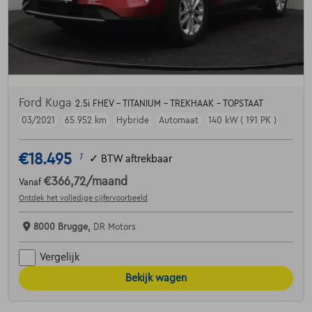
Ford Kuga
2.5i FHEV - TITANIUM - TREKHAAK - TOPSTAAT
03/2021
65.952 km
Hybride
Automaat
140 kW ( 191 PK )
€18.495
1
✓
BTW aftrekbaar
€366,72
/maand
Vanaf
Ontdek het volledige cijfervoorbeeld
8000 Brugge,
DR Motors
Vergelijk
Bekijk wagen