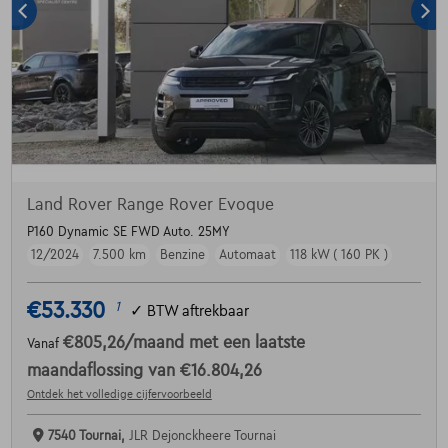
Land Rover Range Rover Evoque
P160 Dynamic SE FWD Auto. 25MY
12/2024
7.500 km
Benzine
Automaat
118 kW ( 160 PK )
€53.330
1
✓
BTW aftrekbaar
€805,26
/maand
met een laatste
Vanaf
maandaflossing van
€16.804,26
Ontdek het volledige cijfervoorbeeld
7540 Tournai,
JLR Dejonckheere Tournai