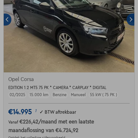
Opel Corsa
EDITION 1.2 MT5 75 PK * CAMERA * CARPLAY * DIGITAL
02/2025
15.000 km
Benzine
Manueel
55 kW ( 75 PK )
€14.995
1
✓
BTW aftrekbaar
€226,42
/maand
met een laatste
Vanaf
maandaflossing van
€4.724,92
Ontdek het volledige cijfervoorbeeld