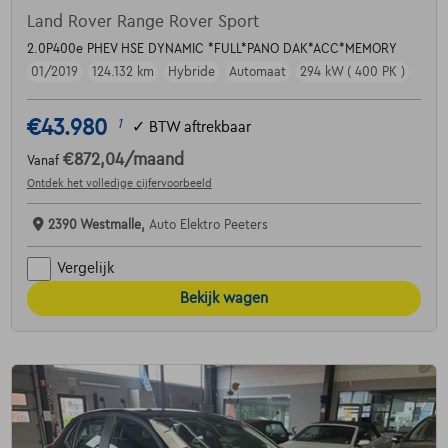
Land Rover Range Rover Sport
2.0P400e PHEV HSE DYNAMIC *FULL*PANO DAK*ACC*MEMORY
01/2019
124.132 km
Hybride
Automaat
294 kW ( 400 PK )
€43.980
1
✓
BTW aftrekbaar
€872,04
/maand
Vanaf
Ontdek het volledige cijfervoorbeeld
2390 Westmalle,
Auto Elektro Peeters
Vergelijk
Bekijk wagen