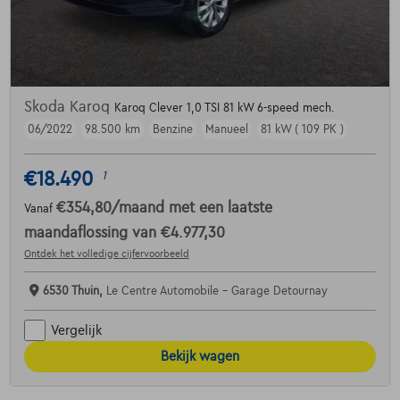
Skoda Karoq
Karoq Clever 1,0 TSI 81 kW 6-speed mech.
06/2022
98.500 km
Benzine
Manueel
81 kW ( 109 PK )
€18.490
1
€354,80
/maand
met een laatste
Vanaf
maandaflossing van
€4.977,30
Ontdek het volledige cijfervoorbeeld
6530 Thuin,
Le Centre Automobile - Garage Detournay
Vergelijk
Bekijk wagen