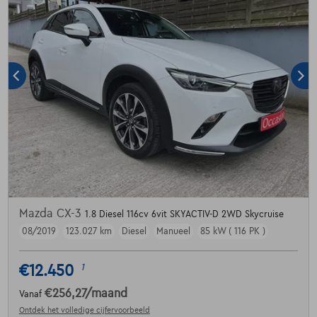
Mazda CX-3
1.8 Diesel 116cv 6vit SKYACTIV-D 2WD Skycruise
08/2019
123.027 km
Diesel
Manueel
85 kW ( 116 PK )
€12.450
1
€256,27
/maand
Vanaf
Ontdek het volledige cijfervoorbeeld