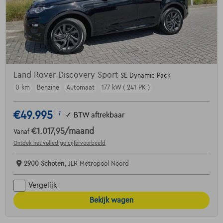
Land Rover Discovery Sport
SE Dynamic Pack
0 km
Benzine
Automaat
177 kW ( 241 PK )
€49.995
1
✓
BTW aftrekbaar
€1.017,95
/maand
Vanaf
Ontdek het volledige cijfervoorbeeld
2900 Schoten,
JLR Metropool Noord
Vergelijk
Bekijk wagen