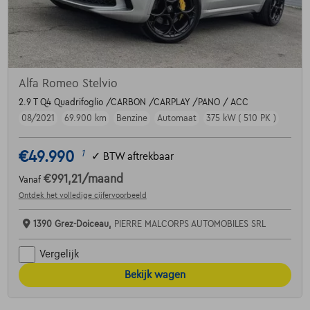
Alfa Romeo Stelvio
2.9 T Q4 Quadrifoglio /CARBON /CARPLAY /PANO / ACC
08/2021
69.900 km
Benzine
Automaat
375 kW ( 510 PK )
€49.990
1
✓
BTW aftrekbaar
€991,21
/maand
Vanaf
Ontdek het volledige cijfervoorbeeld
1390 Grez-Doiceau,
PIERRE MALCORPS AUTOMOBILES SRL
Vergelijk
Bekijk wagen