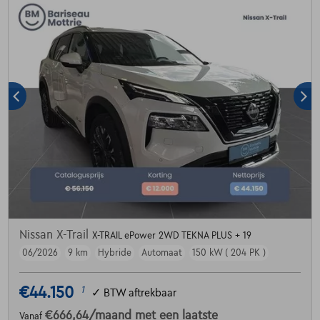
Nissan X-Trail
X-TRAIL ePower 2WD TEKNA PLUS + 19
06/2026
9 km
Hybride
Automaat
150 kW ( 204 PK )
€44.150
1
✓
BTW aftrekbaar
€666,64
/maand
met een laatste
Vanaf