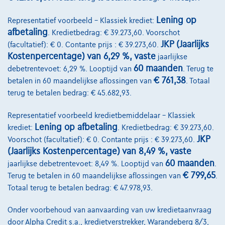
Lening op
Representatief voorbeeld – Klassiek krediet:
afbetaling
. Kredietbedrag: € 39.273,60. Voorschot
JKP (Jaarlijks
(facultatief): € 0. Contante prijs : € 39.273,60.
Kostenpercentage) van 6,29 %, vaste
jaarlijkse
60 maanden
debetrentevoet: 6,29 %. Looptijd van
. Terug te
Volkswagen Golf
€ 761,38
betalen in 60 maandelijkse aflossingen van
. Totaal
R-Line | 1.5 TSI 150cv | Carplay | Caméra | GPS | Led Matrix
terug te betalen bedrag: € 45.682,93.
07/2023
43.688 km
Benzine
Automaat
110 kW ( 150 PK )
Representatief voorbeeld kredietbemiddelaar – Klassiek
Lening op afbetaling
krediet:
. Kredietbedrag: € 39.273,60.
€27.490
1
JKP
Voorschot (facultatief): € 0. Contante prijs : € 39.273,60.
€536,11
/maand
met een laatste maandaflossing
Vanaf
(Jaarlijks Kostenpercentage) van 8,49 %, vaste
van
€7.408,61
60 maanden
jaarlijkse debetrentevoet: 8,49 %. Looptijd van
.
Ontdek het volledige cijfervoorbeeld
€ 799,65
Terug te betalen in 60 maandelijkse aflossingen van
.
Totaal terug te betalen bedrag: € 47.978,93.
Autosphere Center Liège
Onder voorbehoud van aanvaarding van uw kredietaanvraag
Vergelijk
door Alpha Credit s.a., kredietverstrekker, Warandeberg 8/3,