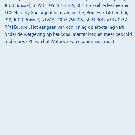
Bekijk wagen
1000 Brussel, BTW BE 0445.781.316, RPM Brussel. Adverteerder:
TCS Mobility S.A., agent in nevenfunctie, Boulevard Albert II 4,
B12, 1000 Brussel, BTW BE 1003.765.106, BE93 0019 6639 0767,
RPM Brussel. Het aangaan van een lening op afbetaling valt
onder de wetgeving op het consumentenkrediet, meer bepaald
onder boek VII van het Wetboek van economisch recht.
Ford Mustang Mach-E
Extended Range 99kWh AWD DEMO*GPS*TOIT PANO*CUIR*JA19*