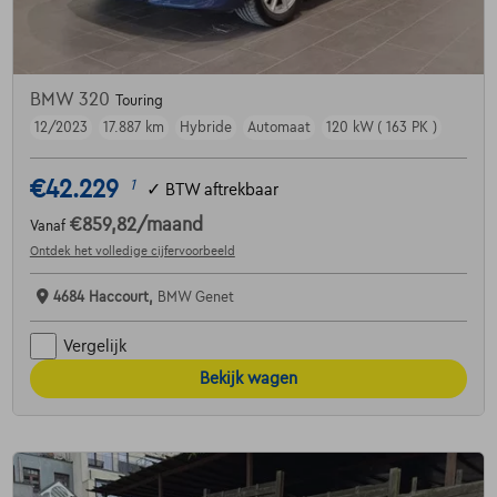
BMW 320
Touring
12/2023
17.887 km
Hybride
Automaat
120 kW ( 163 PK )
€42.229
1
✓
BTW aftrekbaar
€859,82
/maand
Vanaf
Ontdek het volledige cijfervoorbeeld
4684 Haccourt,
BMW Genet
Vergelijk
Bekijk wagen