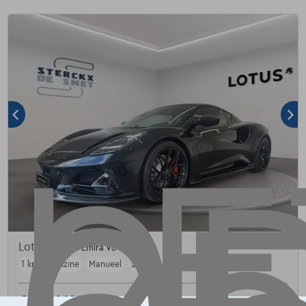
Lotus Emira
Emira V6 SE
1 km
Benzine
Manueel
298 kW ( 405 PK )
€128.410
1
✓
BTW aftrekbaar