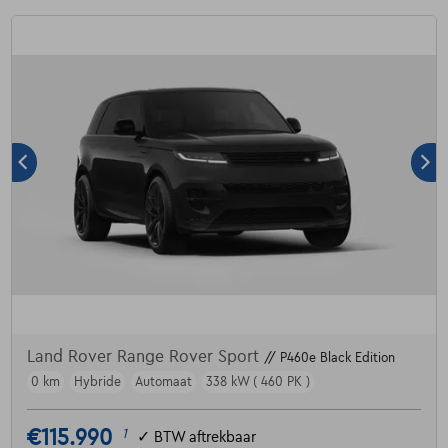
Land Rover Range Rover Sport
// P460e Black Edition
0 km
Hybride
Automaat
338 kW ( 460 PK )
€115.990
1
✓
BTW aftrekbaar