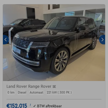
Land Rover Range Rover
SE
0 km
Diesel
Automaat
221 kW ( 300 PK )
€152.015
1
✓
BTW aftrekbaar