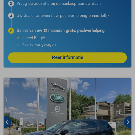
2
Vraag de activatie bij de aankoop aan uw dealer
3
Uw dealer activeert uw pechverhelping onmiddellijk
✓
Geniet van uw 12 maanden gratis pechverhelping
✓
In heel België
✓
Met vervangwagen
Meer informatie