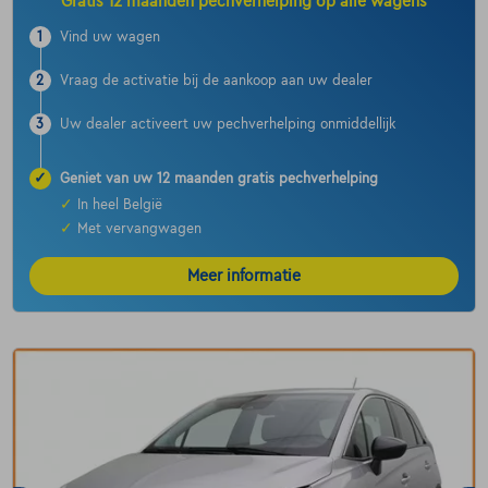
Gratis 12 maanden pechverhelping op alle wagens
1
Vind uw wagen
2
Vraag de activatie bij de aankoop aan uw dealer
3
Uw dealer activeert uw pechverhelping onmiddellijk
✓
Geniet van uw 12 maanden gratis pechverhelping
✓
In heel België
✓
Met vervangwagen
Meer informatie