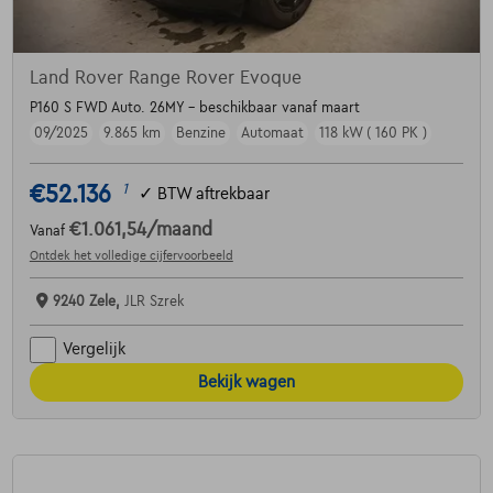
Land Rover Range Rover Evoque
P160 S FWD Auto. 26MY - beschikbaar vanaf maart
09/2025
9.865 km
Benzine
Automaat
118 kW ( 160 PK )
€52.136
1
✓
BTW aftrekbaar
€1.061,54
/maand
Vanaf
Ontdek het volledige cijfervoorbeeld
9240 Zele,
JLR Szrek
Vergelijk
Bekijk wagen