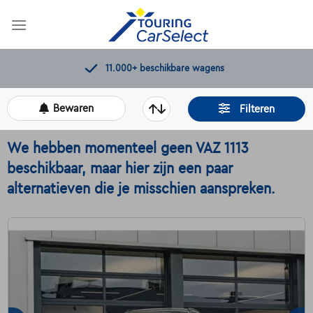
Skip
to
content
Kwaliteitscontroles door Touring
Bewaren
Filteren
We hebben momenteel geen VAZ 1113
beschikbaar, maar hier zijn een paar
alternatieven die je misschien aanspreken.