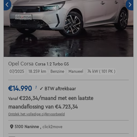
Opel Corsa
Corsa 1.2 Turbo GS
07/2025
18.259 km
Benzine
Manueel
74 kW ( 101 PK )
€14.990
1
✓
BTW aftrekbaar
€226,34
/maand
met een laatste
Vanaf
maandaflossing van
€4.723,34
Ontdek het volledige cijfervoorbeeld
5100 Naninne ,
click2move