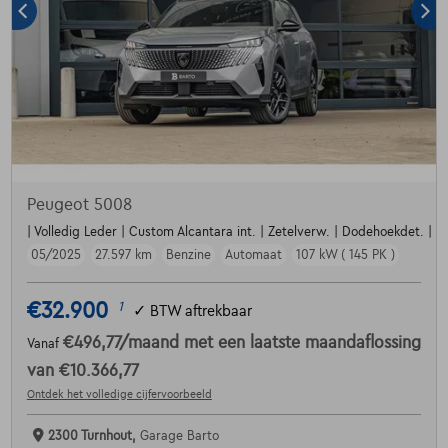
Peugeot 5008
| Volledig Leder | Custom Alcantara int. | Zetelverw. | Dodehoekdet. | Par
05/2025
27.597 km
Benzine
Automaat
107 kW ( 145 PK )
€32.900
1
✓
BTW aftrekbaar
€496,77
/maand
met een laatste maandaflossing
Vanaf
van
€10.366,77
Ontdek het volledige cijfervoorbeeld
2300 Turnhout,
Garage Barto