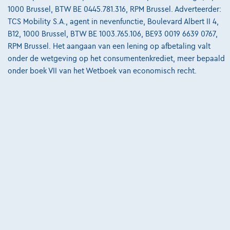
van
€8.587,12
1000 Brussel, BTW BE 0445.781.316, RPM Brussel. Adverteerder:
Ontdek het volledige cijfervoorbeeld
TCS Mobility S.A., agent in nevenfunctie, Boulevard Albert II 4,
B12, 1000 Brussel, BTW BE 1003.765.106, BE93 0019 6639 0767,
3390 Tielt-Winge,
AUTOKRUISPUNT
RPM Brussel. Het aangaan van een lening op afbetaling valt
onder de wetgeving op het consumentenkrediet, meer bepaald
Vergelijk
onder boek VII van het Wetboek van economisch recht.
Bekijk wagen