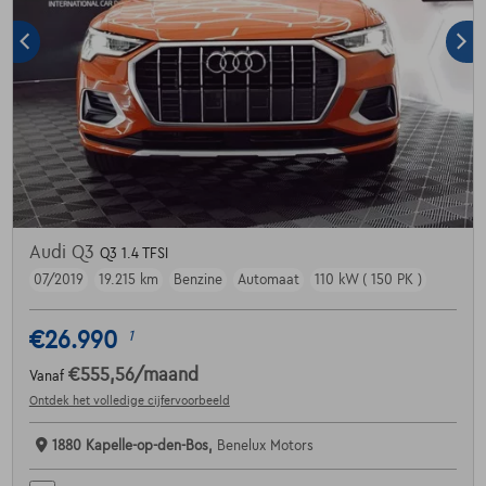
Audi Q3
Q3 1.4 TFSI
07/2019
19.215 km
Benzine
Automaat
110 kW ( 150 PK )
€26.990
1
€555,56
/maand
Vanaf
Ontdek het volledige cijfervoorbeeld
1880 Kapelle-op-den-Bos,
Benelux Motors