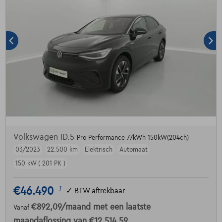
Volkswagen ID.5
Pro Performance 77kWh 150kW(204ch)
03/2023
22.500 km
Elektrisch
Automaat
150 kW ( 201 PK )
€46.490
1
✓
BTW aftrekbaar
€892,09
/maand
met een laatste
Vanaf
maandaflossing van
€12.514,59