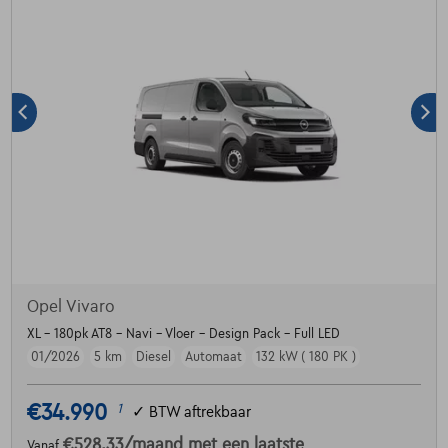
Opel Vivaro
XL - 180pk AT8 - Navi - Vloer - Design Pack - Full LED
01/2026
5 km
Diesel
Automaat
132 kW ( 180 PK )
€34.990
1
✓
BTW aftrekbaar
€528,33
/maand
met een laatste
Vanaf