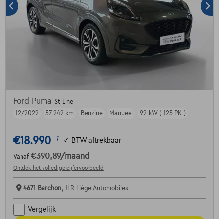
Ford Puma
St Line
12/2022
57.242 km
Benzine
Manueel
92 kW ( 125 PK )
€18.990
1
✓
BTW aftrekbaar
€390,89
/maand
Vanaf
Ontdek het volledige cijfervoorbeeld
4671 Barchon,
JLR Liège Automobiles
Vergelijk