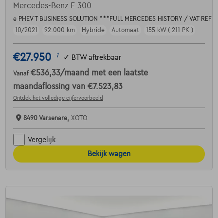
Mercedes-Benz E 300
e PHEV T BUSINESS SOLUTION ***FULL MERCEDES HISTORY / VAT REF
10/2021
92.000 km
Hybride
Automaat
155 kW ( 211 PK )
€27.950
1
✓
BTW aftrekbaar
€536,33
/maand
met een laatste
Vanaf
maandaflossing van
€7.523,83
Ontdek het volledige cijfervoorbeeld
8490 Varsenare,
XOTO
Vergelijk
Bekijk wagen