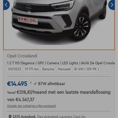
Opel Crossland
1.2 T 110 Elegance | GPS | Camera | LED Lights | Alu16 De Opel Crossland
09/2023
19.771 km
Benzine
Manueel
81 kW ( 109 PK )
€14.495
1
✓
BTW aftrekbaar
€218,87
/maand
met een laatste maandaflossing
Vanaf
van
€4.567,37
Ontdek het volledige cijfervoorbeeld
2370 Arendonk,
Dex Arendonk Lauwers Cars bv