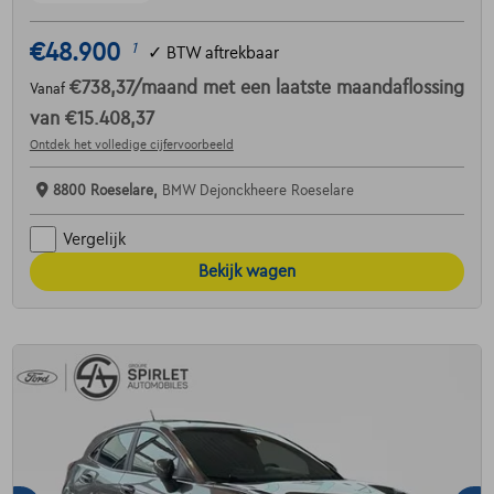
€48.900
1
✓
BTW aftrekbaar
€738,37
/maand
met een laatste maandaflossing
Vanaf
van
€15.408,37
Ontdek het volledige cijfervoorbeeld
8800 Roeselare,
BMW Dejonckheere Roeselare
Vergelijk
Bekijk wagen