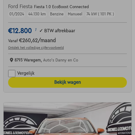
Ford Fiesta
Fiesta 1.0 EcoBoost Connected
01/2024
44.130 km
Benzine
Manueel
74 kW ( 101 PK )
€12.800
1
✓
BTW aftrekbaar
€260,62
/maand
Vanaf
Ontdek het volledige cijfervoorbeeld
8793 Waregem,
Auto's Danny en Co
Vergelijk
Bekijk wagen