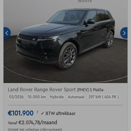
Land Rover Range Rover Sport
[PHEV] S P460e
03/2026
10.000 km
Hybride
Automaat
297 kW ( 404 PK )
€101.900
1
✓
BTW aftrekbaar
€2.074,78
/maand
Vanaf
Ontdek het volledige cijfervoorbeeld