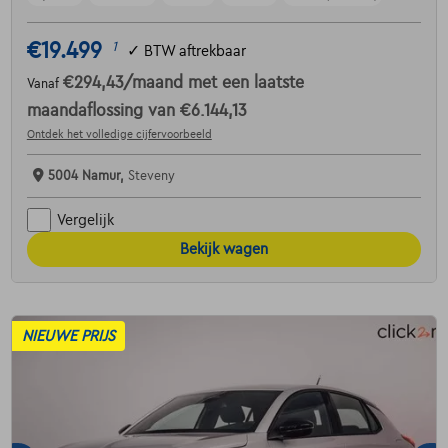
€19.499
1
✓
BTW aftrekbaar
€294,43
/maand
met een laatste
Vanaf
maandaflossing van
€6.144,13
Ontdek het volledige cijfervoorbeeld
5004 Namur,
Steveny
Vergelijk
Bekijk wagen
NIEUWE PRIJS