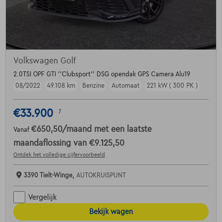
Volkswagen Golf
2.0TSI OPF GTI ''Clubsport'' DSG opendak GPS Camera Alu19
08/2022
49.108 km
Benzine
Automaat
221 kW ( 300 PK )
€33.900
1
€650,50
/maand
met een laatste
Vanaf
maandaflossing van
€9.125,50
Ontdek het volledige cijfervoorbeeld
3390 Tielt-Winge,
AUTOKRUISPUNT
Vergelijk
Bekijk wagen