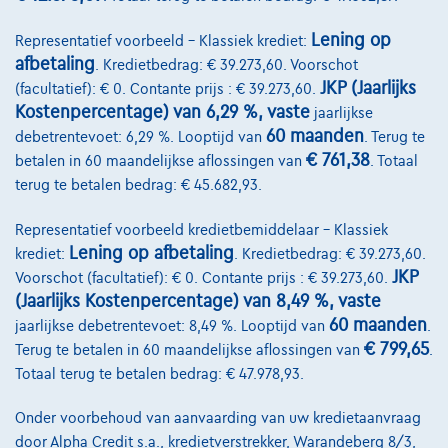
Lening op
Representatief voorbeeld – Klassiek krediet:
afbetaling
. Kredietbedrag: € 39.273,60. Voorschot
JKP (Jaarlijks
(facultatief): € 0. Contante prijs : € 39.273,60.
Kostenpercentage) van 6,29 %, vaste
jaarlijkse
60 maanden
debetrentevoet: 6,29 %. Looptijd van
. Terug te
€ 761,38
betalen in 60 maandelijkse aflossingen van
. Totaal
terug te betalen bedrag: € 45.682,93.
Representatief voorbeeld kredietbemiddelaar – Klassiek
Lening op afbetaling
krediet:
. Kredietbedrag: € 39.273,60.
JKP
Voorschot (facultatief): € 0. Contante prijs : € 39.273,60.
BMW Serie 2
(Jaarlijks Kostenpercentage) van 8,49 %, vaste
223 i x Drive M sport Harman/Kardon panodak dig.airco alu19
60 maanden
jaarlijkse debetrentevoet: 8,49 %. Looptijd van
.
01/2023
32.184 km
Benzine
Automaat
160 kW ( 218 PK )
€ 799,65
Terug te betalen in 60 maandelijkse aflossingen van
.
Totaal terug te betalen bedrag: € 47.978,93.
€31.900
1
Onder voorbehoud van aanvaarding van uw kredietaanvraag
€612,12
/maand
met een laatste maandaflossing
Vanaf
door Alpha Credit s.a., kredietverstrekker, Warandeberg 8/3,