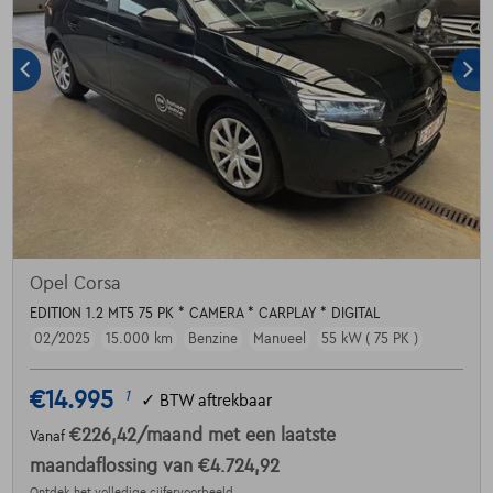
Opel Corsa
EDITION 1.2 MT5 75 PK * CAMERA * CARPLAY * DIGITAL
02/2025
15.000 km
Benzine
Manueel
55 kW ( 75 PK )
€14.995
1
✓
BTW aftrekbaar
€226,42
/maand
met een laatste
Vanaf
maandaflossing van
€4.724,92
Ontdek het volledige cijfervoorbeeld