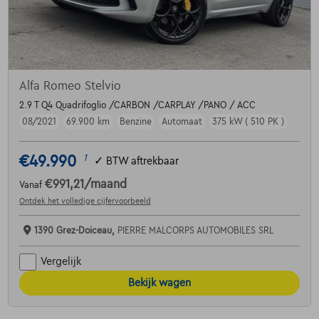
Alfa Romeo Stelvio
2.9 T Q4 Quadrifoglio /CARBON /CARPLAY /PANO / ACC
08/2021
69.900 km
Benzine
Automaat
375 kW ( 510 PK )
€49.990
1
✓
BTW aftrekbaar
€991,21
/maand
Vanaf
Ontdek het volledige cijfervoorbeeld
1390 Grez-Doiceau,
PIERRE MALCORPS AUTOMOBILES SRL
Vergelijk
Bekijk wagen