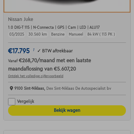
Nissan Juke
1.0 DIG-T 115 | N-Connecta | GPS | Cam | LED | ALU17
03/2025
30.560 km
Benzine
Manueel
84 kW ( 113 PK )
€17.795
1
✓
BTW aftrekbaar
€268,70
/maand
met een laatste
Vanaf
maandaflossing van
€5.607,20
Ontdek het volledige cijfervoorbeeld
9100 Sint-Niklaas,
Dex Sint-Niklaas De Autospecialist bv
Vergelijk
Bekijk wagen