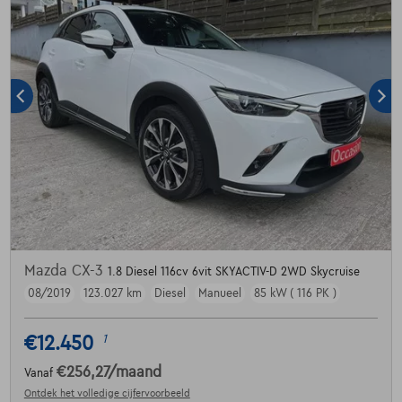
Mazda CX-3
1.8 Diesel 116cv 6vit SKYACTIV-D 2WD Skycruise
08/2019
123.027 km
Diesel
Manueel
85 kW ( 116 PK )
€12.450
1
€256,27
/maand
Vanaf
Ontdek het volledige cijfervoorbeeld