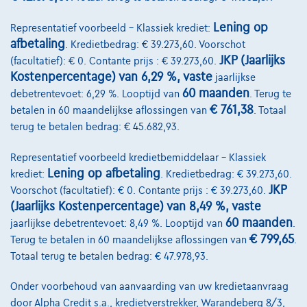
Lening op
Representatief voorbeeld – Klassiek krediet:
afbetaling
. Kredietbedrag: € 39.273,60. Voorschot
JKP (Jaarlijks
(facultatief): € 0. Contante prijs : € 39.273,60.
Kostenpercentage) van 6,29 %, vaste
jaarlijkse
60 maanden
debetrentevoet: 6,29 %. Looptijd van
. Terug te
Volkswagen Golf
€ 761,38
betalen in 60 maandelijkse aflossingen van
. Totaal
R-Line | 1.5 TSI 150cv | Carplay | Caméra | GPS | Led Matrix
terug te betalen bedrag: € 45.682,93.
07/2023
43.688 km
Benzine
Automaat
110 kW ( 150 PK )
Representatief voorbeeld kredietbemiddelaar – Klassiek
Lening op afbetaling
krediet:
. Kredietbedrag: € 39.273,60.
€27.490
1
JKP
Voorschot (facultatief): € 0. Contante prijs : € 39.273,60.
€536,11
/maand
met een laatste maandaflossing
Vanaf
(Jaarlijks Kostenpercentage) van 8,49 %, vaste
van
€7.408,61
60 maanden
jaarlijkse debetrentevoet: 8,49 %. Looptijd van
.
Ontdek het volledige cijfervoorbeeld
€ 799,65
Terug te betalen in 60 maandelijkse aflossingen van
.
Totaal terug te betalen bedrag: € 47.978,93.
Autosphere Center Liège
Onder voorbehoud van aanvaarding van uw kredietaanvraag
Vergelijk
door Alpha Credit s.a., kredietverstrekker, Warandeberg 8/3,