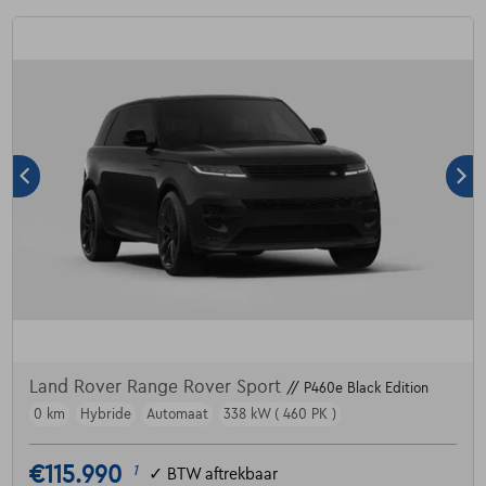
Land Rover Range Rover Sport
// P460e Black Edition
0 km
Hybride
Automaat
338 kW ( 460 PK )
€115.990
1
✓
BTW aftrekbaar