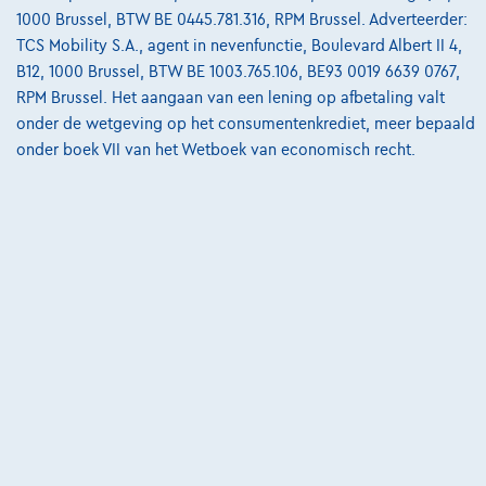
Bekijk wagen
1000 Brussel, BTW BE 0445.781.316, RPM Brussel. Adverteerder:
TCS Mobility S.A., agent in nevenfunctie, Boulevard Albert II 4,
B12, 1000 Brussel, BTW BE 1003.765.106, BE93 0019 6639 0767,
RPM Brussel. Het aangaan van een lening op afbetaling valt
onder de wetgeving op het consumentenkrediet, meer bepaald
onder boek VII van het Wetboek van economisch recht.
Ford Mustang Mach-E
Extended Range 99kWh AWD DEMO*GPS*TOIT PANO*CUIR*JA19*