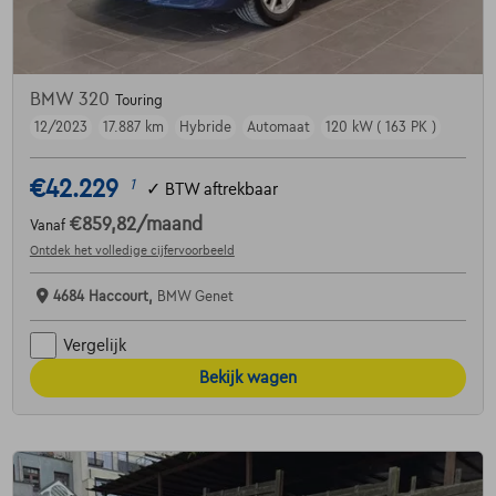
BMW 320
Touring
12/2023
17.887 km
Hybride
Automaat
120 kW ( 163 PK )
€42.229
1
✓
BTW aftrekbaar
€859,82
/maand
Vanaf
Ontdek het volledige cijfervoorbeeld
4684 Haccourt,
BMW Genet
Vergelijk
Bekijk wagen