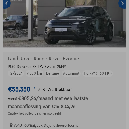
Land Rover Range Rover Evoque
P160 Dynamic SE FWD Auto. 25MY
12/2024
7.500 km
Benzine
Automaat
118 kW ( 160 PK )
€53.330
1
✓
BTW aftrekbaar
€805,26
/maand
met een laatste
Vanaf
maandaflossing van
€16.804,26
Ontdek het volledige cijfervoorbeeld
7540 Tournai,
JLR Dejonckheere Tournai