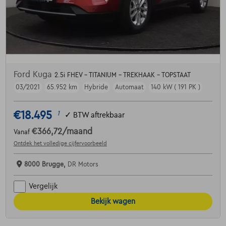
Ford Kuga
2.5i FHEV - TITANIUM - TREKHAAK - TOPSTAAT
03/2021
65.952 km
Hybride
Automaat
140 kW ( 191 PK )
€18.495
1
✓
BTW aftrekbaar
€366,72
/maand
Vanaf
Ontdek het volledige cijfervoorbeeld
8000 Brugge,
DR Motors
Vergelijk
Bekijk wagen