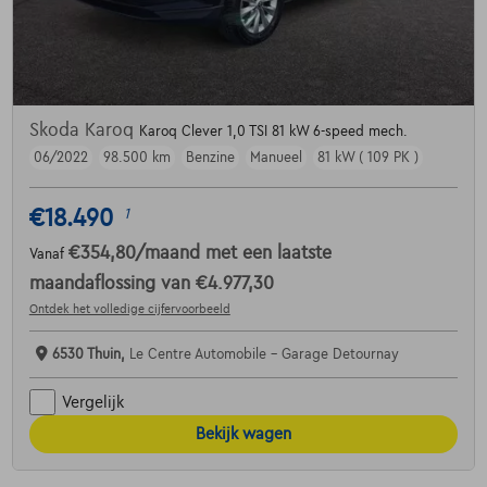
Skoda Karoq
Karoq Clever 1,0 TSI 81 kW 6-speed mech.
06/2022
98.500 km
Benzine
Manueel
81 kW ( 109 PK )
€18.490
1
€354,80
/maand
met een laatste
Vanaf
maandaflossing van
€4.977,30
Ontdek het volledige cijfervoorbeeld
6530 Thuin,
Le Centre Automobile - Garage Detournay
Vergelijk
Bekijk wagen