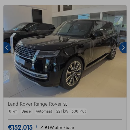
Land Rover Range Rover
SE
0 km
Diesel
Automaat
221 kW ( 300 PK )
€152.015
1
✓
BTW aftrekbaar