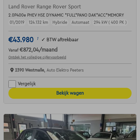
Land Rover Range Rover Sport
2.0P400e PHEV HSE DYNAMIC *FULL*PANO DAK*ACC*MEMORY
01/2019
124.132 km
Hybride
Automaat
294 kW ( 400 PK )
€43.980
1
✓
BTW aftrekbaar
€872,04
/maand
Vanaf
Ontdek het volledige cijfervoorbeeld
2390 Westmalle,
Auto Elektro Peeters
Vergelijk
Bekijk wagen