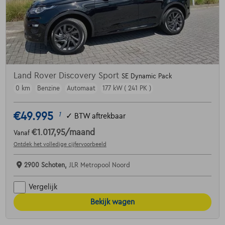
Land Rover Discovery Sport
SE Dynamic Pack
0 km
Benzine
Automaat
177 kW ( 241 PK )
€49.995
1
✓
BTW aftrekbaar
€1.017,95
/maand
Vanaf
Ontdek het volledige cijfervoorbeeld
2900 Schoten,
JLR Metropool Noord
Vergelijk
Bekijk wagen