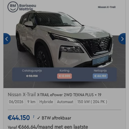
Nissan X-Trail
X-TRAIL ePower 2WD TEKNA PLUS + 19
06/2026
9 km
Hybride
Automaat
150 kW ( 204 PK )
€44.150
1
✓
BTW aftrekbaar
€666,64
/maand
met een laatste
Vanaf