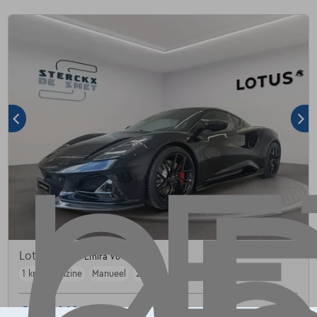
Lotus Emira
Emira V6 SE
1 km
Benzine
Manueel
298 kW ( 405 PK )
€128.410
1
✓
BTW aftrekbaar