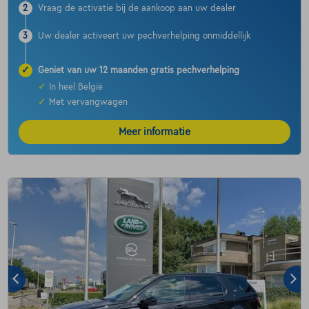
2
Vraag de activatie bij de aankoop aan uw dealer
3
Uw dealer activeert uw pechverhelping onmiddellijk
✓
Geniet van uw 12 maanden gratis pechverhelping
✓
In heel België
✓
Met vervangwagen
Meer informatie