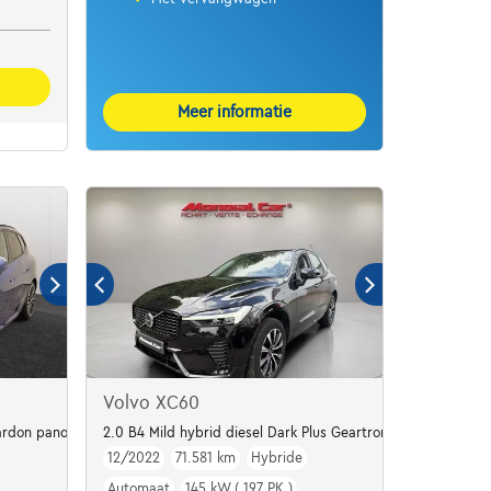
Meer informatie
Volvo XC60
rdon panodak dig.airco alu19
2.0 B4 Mild hybrid diesel Dark Plus Geartronic
12/2022
71.581 km
Hybride
Automaat
145 kW ( 197 PK )