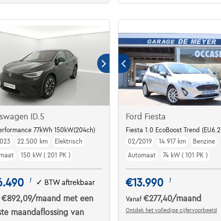
swagen ID.5
Ford Fiesta
TORY / VAT REFUNDABLE***
Performance 77kWh 150kW(204ch)
Fiesta 1.0 EcoBoost Trend (EU6.2
023
22.500 km
Elektrisch
02/2019
14.917 km
Benzine
maat
150 kW ( 201 PK )
Automaat
74 kW ( 101 PK )
6.490
€13.990
1
1
✓
BTW aftrekbaar
€892,09
/maand
met een
€277,40
/maand
f
Vanaf
Ontdek het volledige cijfervoorbeeld
ste maandaflossing van