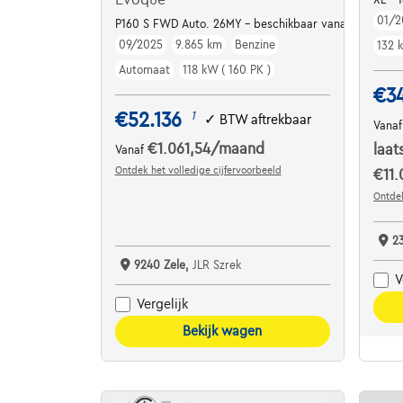
01/2
P160 S FWD Auto. 26MY - beschikbaar vanaf maart
09/2025
9.865 km
Benzine
132 
Automaat
118 kW ( 160 PK )
€3
€52.136
1
✓
BTW aftrekbaar
Vana
€1.061,54
/maand
laat
Vanaf
Ontdek het volledige cijfervoorbeeld
€11.
Ontdek
2
9240 Zele,
JLR Szrek
V
Vergelijk
Bekijk wagen