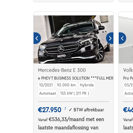
Mercedes-Benz E 300
Volk
e PHEV T BUSINESS SOLUTION ***FULL MERCEDES HIS
Pro 
10/2021
92.000 km
Hybride
03/2
Automaat
155 kW ( 211 PK )
Auto
€27.950
€4
1
✓
BTW aftrekbaar
€536,33
/maand
met een
Vanaf
Vana
laatste maandaflossing van
laat