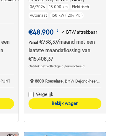
06/2026
15.000 km
Elektrisch
Automaat
150 kW ( 204 PK )
€48.900
1
✓
BTW aftrekbaar
 een
€738,37
/maand
met een
Vanaf
an
laatste maandaflossing van
€15.408,37
Ontdek het volledige cijfervoorbeeld
SPUNT
8800 Roeselare,
BMW Dejonckheere Roeselare
Vergelijk
Bekijk wagen