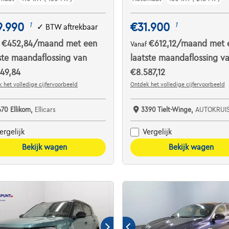
9.990
€31.900
1
1
✓
BTW aftrekbaar
€452,84
/maand
met een
€612,12
/maand
met 
f
Vanaf
ste maandaflossing van
laatste maandaflossing v
49,84
€8.587,12
 het volledige cijfervoorbeeld
Ontdek het volledige cijfervoorbeeld
670 Ellikom,
Ellicars
3390 Tielt-Winge,
AUTOKRUI
ergelijk
Vergelijk
Bekijk wagen
Bekijk wagen