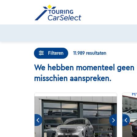
Skip
to
content
Filteren
11.989
resultaten
We hebben momenteel geen UAZ
misschien aanspreken.