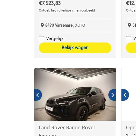
€7.523,83
€12.
Ontdek het volledige cijfervoorbeeld
Ontdek
8490 Varsenare,
XOTO
5
Vergelijk
V
Bekijk wagen
Land Rover Range Rover
Opel
Evoque
XL - 