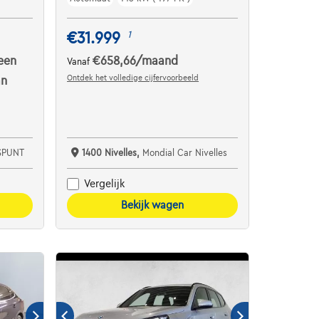
€31.999
1
een
€658,66
/maand
Vanaf
Ontdek het volledige cijfervoorbeeld
an
SPUNT
1400 Nivelles,
Mondial Car Nivelles
Vergelijk
Bekijk wagen