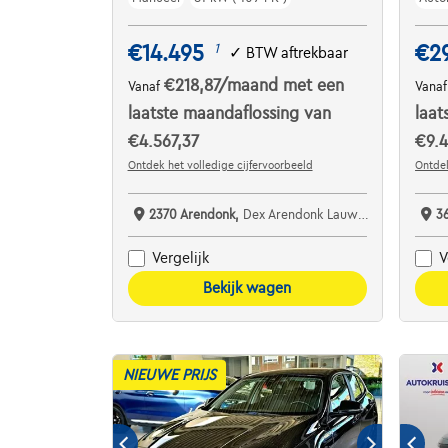
€14.495
€2
1
✓
BTW aftrekbaar
€218,87
/maand
met een
Vanaf
Vana
laatste maandaflossing van
laat
€4.567,37
€9.4
Ontdek het volledige cijfervoorbeeld
Ontdek
2370 Arendonk,
Dex Arendonk Lauwers Cars bv
3
Vergelijk
V
Bekijk wagen
NIEUWE PRIJS