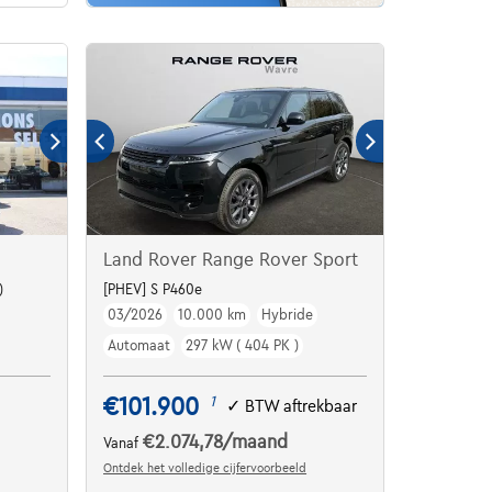
Land Rover Range Rover Sport
)
[PHEV] S P460e
03/2026
10.000 km
Hybride
Automaat
297 kW ( 404 PK )
€101.900
1
✓
BTW aftrekbaar
€2.074,78
/maand
Vanaf
Ontdek het volledige cijfervoorbeeld