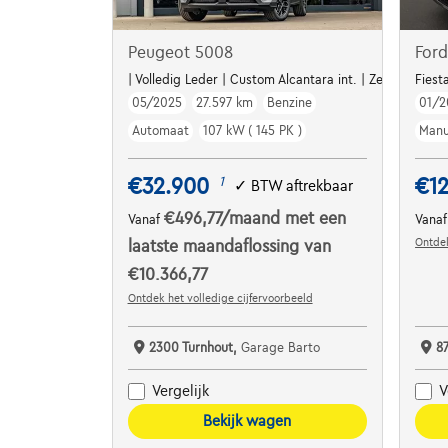
Peugeot 5008
Ford
| Volledig Leder | Custom Alcantara int. | Zetelverw. | 
Fiest
05/2025
27.597 km
Benzine
01/2
Automaat
107 kW ( 145 PK )
Manu
€32.900
€1
1
✓
BTW aftrekbaar
€496,77
/maand
met een
Vanaf
Vana
Ontdek
laatste maandaflossing van
€10.366,77
Ontdek het volledige cijfervoorbeeld
2300 Turnhout,
Garage Barto
8
Vergelijk
V
Bekijk wagen