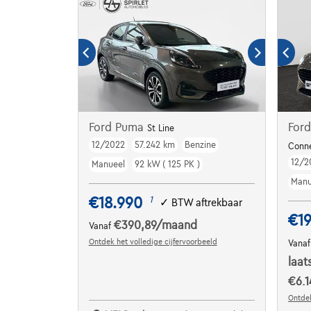
Ford Puma
Ford
St Line
12/2022
57.242 km
Benzine
Conn
12/2
Manueel
92 kW ( 125 PK )
Manu
€18.990
1
✓
BTW aftrekbaar
€19
€390,89
/maand
Vanaf
Ontdek het volledige cijfervoorbeeld
Vana
laat
€6.1
Ontdek