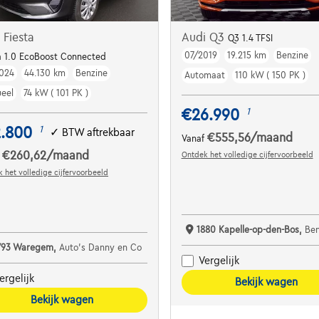
 Fiesta
Audi Q3
Q3 1.4 TFSI
07/2019
19.215 km
Benzine
Dodehoekdet. | Parkeersens. va | Navi | ...
a 1.0 EcoBoost Connected
024
44.130 km
Benzine
Automaat
110 kW ( 150 PK )
eel
74 kW ( 101 PK )
€26.990
1
2.800
1
✓
BTW aftrekbaar
€555,56
/maand
Vanaf
€260,62
/maand
Ontdek het volledige cijfervoorbeeld
f
 het volledige cijfervoorbeeld
1880 Kapelle-op-den-Bos,
Bene
793 Waregem,
Auto's Danny en Co
Vergelijk
ergelijk
Bekijk wagen
Bekijk wagen