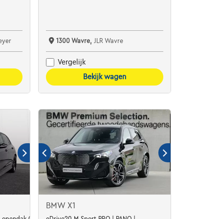
eyer
1300 Wavre,
JLR Wavre
Vergelijk
Bekijk wagen
BMW X1
SG opendak GPS Camera Alu19
eDrive20 M Sport PRO | PANO |