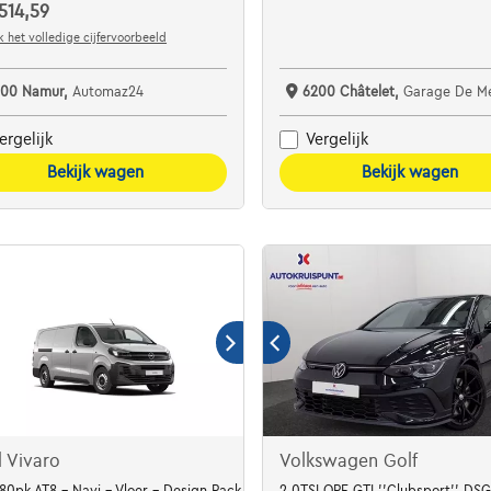
514,59
 het volledige cijfervoorbeeld
100 Namur,
Automaz24
6200 Châtelet,
Garage De M
ergelijk
Vergelijk
Bekijk wagen
Bekijk wagen
 Vivaro
Volkswagen Golf
180pk AT8 - Navi - Vloer - Design Pack - Full LED
2.0TSI OPF GTI ''Clubsport'' D