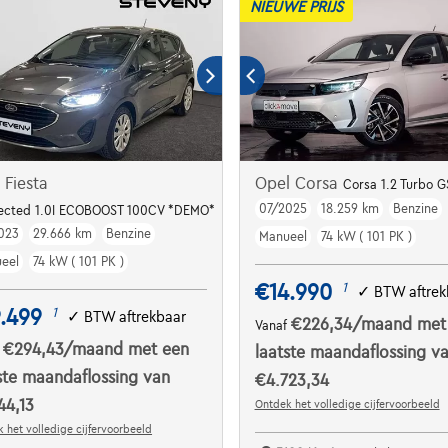
NIEUWE PRIJS
 Fiesta
Opel Corsa
Corsa 1.2 Turbo G
07/2025
18.259 km
Benzine
ected 1.0I ECOBOOST 100CV *DEMO*
023
29.666 km
Benzine
Manueel
74 kW ( 101 PK )
eel
74 kW ( 101 PK )
€14.990
1
✓
BTW aftrek
.499
1
✓
BTW aftrekbaar
€226,34
/maand
met
Vanaf
€294,43
/maand
met een
f
laatste maandaflossing v
ste maandaflossing van
€4.723,34
44,13
Ontdek het volledige cijfervoorbeeld
 het volledige cijfervoorbeeld