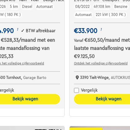
026
5 km
Diesel
Automaat
08/2022
49.108 km
Benzine
kW ( 180 PK )
Automaat
221 kW ( 300 PK )
4.990
€33.900
1
1
✓
BTW aftrekbaar
€528,33
/maand
met een
€650,50
/maand
met
f
Vanaf
ste maandaflossing van
laatste maandaflossing v
025,33
€9.125,50
 het volledige cijfervoorbeeld
Ontdek het volledige cijfervoorbeeld
300 Turnhout,
Garage Barto
3390 Tielt-Winge,
AUTOKRUI
ergelijk
Vergelijk
Bekijk wagen
Bekijk wagen