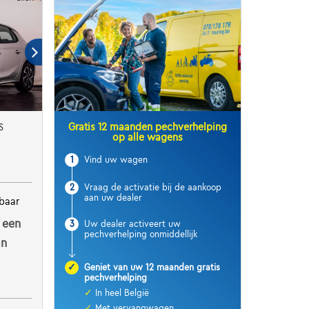
Gratis 12 maanden pechverhelping
S
op alle wagens
1
Vind uw wagen
2
Vraag de activatie bij de aankoop
aan uw dealer
baar
 een
3
Uw dealer activeert uw
pechverhelping onmiddellijk
an
✓
Geniet van uw 12 maanden gratis
pechverhelping
✓
In heel België
✓
Met vervangwagen