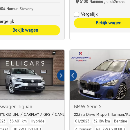
5100 Naninne ,
click2move
004 Namur,
Steveny
Vergelijk
ergelijk
Bekijk wagen
Bekijk wagen
kswagen Tiguan
BMW Serie 2
 De Opel Crossland 1.2 Turbo Elegance (110 pk)
HYBRID LIFE / CARPLAY / GPS / CAMERA / LED
223 i x Drive M sport Harman/Ka
023
38.401 km
Hybride
01/2023
32.184 km
Benzine
maat
110 kW ( 150 PK )
Automaat
160 kW ( 218 PK )