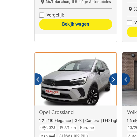
4671 Barchon,
JLR Liège Automobiles
5
Vergelijk
V
Bekijk wagen
Opel Crossland
Vol
1.2 T 110 Elegance | GPS | Camera | LED Lights | Alu16
1.4 e
09/2023
19.771 km
Benzine
10/2
Manueel
81 kW ( 109 PK )
Auto