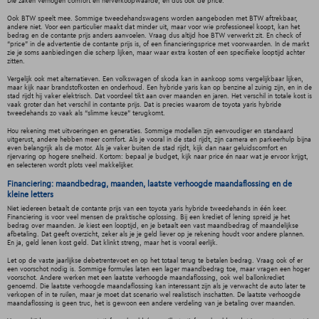
Die zaken verhogen comfort en herverkoopwaarde, en dus ook de price.
Ook BTW speelt mee. Sommige tweedehandswagens worden aangeboden met BTW aftrekbaar,
andere niet. Voor een particulier maakt dat minder uit, maar voor wie professioneel koopt, kan het
bedrag en de contante prijs anders aanvoelen. Vraag dus altijd hoe BTW verwerkt zit. En check of
“price” in de advertentie de contante prijs is, of een financieringsprice met voorwaarden. In de markt
zie je soms aanbiedingen die scherp lijken, maar waar extra kosten of een specifieke looptijd achter
zitten.
Vergelijk ook met alternatieven. Een volkswagen of skoda kan in aankoop soms vergelijkbaar lijken,
maar kijk naar brandstofkosten en onderhoud. Een hybride yaris kan op benzine al zuinig zijn, en in de
stad rijdt hij vaker elektrisch. Dat voordeel tikt aan over maanden en jaren. Het verschil in totale kost is
vaak groter dan het verschil in contante prijs. Dat is precies waarom de toyota yaris hybride
tweedehands zo vaak als “slimme keuze” terugkomt.
Hou rekening met uitvoeringen en generaties. Sommige modellen zijn eenvoudiger en standaard
uitgerust, andere hebben meer comfort. Als je vooral in de stad rijdt, zijn camera en parkeerhulp bijna
even belangrijk als de motor. Als je vaker buiten de stad rijdt, kijk dan naar geluidscomfort en
rijervaring op hogere snelheid. Kortom: bepaal je budget, kijk naar price én naar wat je ervoor krijgt,
en selecteren wordt plots veel makkelijker.
Financiering: maandbedrag, maanden, laatste verhoogde maandaflossing en de
kleine letters
Niet iedereen betaalt de contante prijs van een toyota yaris hybride tweedehands in één keer.
Financiering is voor veel mensen de praktische oplossing. Bij een krediet of lening spreid je het
bedrag over maanden. Je kiest een looptijd, en je betaalt een vast maandbedrag of maandelijkse
afbetaling. Dat geeft overzicht, zeker als je je geld liever op je rekening houdt voor andere plannen.
En ja, geld lenen kost geld. Dat klinkt streng, maar het is vooral eerlijk.
Let op de vaste jaarlijkse debetrentevoet en op het totaal terug te betalen bedrag. Vraag ook of er
een voorschot nodig is. Sommige formules laten een lager maandbedrag toe, maar vragen een hoger
voorschot. Andere werken met een laatste verhoogde maandaflossing, ook wel ballonkrediet
genoemd. Die laatste verhoogde maandaflossing kan interessant zijn als je verwacht de auto later te
verkopen of in te ruilen, maar je moet dat scenario wel realistisch inschatten. De laatste verhoogde
maandaflossing is geen truc, het is gewoon een andere verdeling van je betaling over maanden.