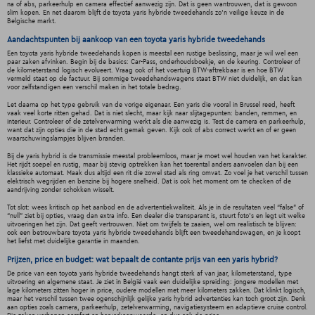
na of abs, parkeerhulp en camera effectief aanwezig zijn. Dat is geen wantrouwen, dat is gewoon
slim kopen. En net daarom blijft de toyota yaris hybride tweedehands zo’n veilige keuze in de
Belgische markt.
Aandachtspunten bij aankoop van een toyota yaris hybride tweedehands
Een toyota yaris hybride tweedehands kopen is meestal een rustige beslissing, maar je wil wel een
paar zaken afvinken. Begin bij de basics: Car-Pass, onderhoudsboekje, en de keuring. Controleer of
de kilometerstand logisch evolueert. Vraag ook of het voertuig BTW-aftrekbaar is en hoe BTW
vermeld staat op de factuur. Bij sommige tweedehandswagens staat BTW niet duidelijk, en dat kan
voor zelfstandigen een verschil maken in het totale bedrag.
Let daarna op het type gebruik van de vorige eigenaar. Een yaris die vooral in Brussel reed, heeft
vaak veel korte ritten gehad. Dat is niet slecht, maar kijk naar slijtagepunten: banden, remmen, en
interieur. Controleer of de zetelverwarming werkt als die aanwezig is. Test de camera en parkeerhulp,
want dat zijn opties die in de stad echt gemak geven. Kijk ook of abs correct werkt en of er geen
waarschuwingslampjes blijven branden.
Bij de yaris hybrid is de transmissie meestal probleemloos, maar je moet wel houden van het karakter.
Het rijdt soepel en rustig, maar bij stevig optrekken kan het toerental anders aanvoelen dan bij een
klassieke automaat. Maak dus altijd een rit die zowel stad als ring omvat. Zo voel je het verschil tussen
elektrisch wegrijden en benzine bij hogere snelheid. Dat is ook het moment om te checken of de
aandrijving zonder schokken wisselt.
Tot slot: wees kritisch op het aanbod en de advertentiekwaliteit. Als je in de resultaten veel “false” of
“null” ziet bij opties, vraag dan extra info. Een dealer die transparant is, stuurt foto’s en legt uit welke
uitvoeringen het zijn. Dat geeft vertrouwen. Niet om twijfels te zaaien, wel om realistisch te blijven:
ook een betrouwbare toyota yaris hybride tweedehands blijft een tweedehandswagen, en je koopt
het liefst met duidelijke garantie in maanden.
Prijzen, price en budget: wat bepaalt de contante prijs van een yaris hybrid?
De price van een toyota yaris hybride tweedehands hangt sterk af van jaar, kilometerstand, type
uitvoering en algemene staat. Je ziet in België vaak een duidelijke spreiding: jongere modellen met
lage kilometers zitten hoger in price, oudere modellen met meer kilometers zakken. Dat klinkt logisch,
maar het verschil tussen twee ogenschijnlijk gelijke yaris hybrid advertenties kan toch groot zijn. Denk
aan opties zoals camera, parkeerhulp, zetelverwarming, navigatiesysteem en adaptieve cruise control.