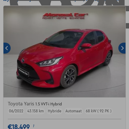
Toyota Yaris
1.5 VVT-i Hybrid
06/2022
43.158 km
Hybride
Automaat
68 kW ( 92 PK )
€18.499
1