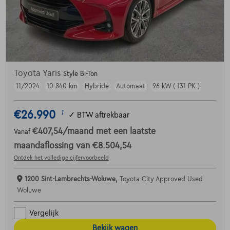
Toyota Yaris
Style Bi-Ton
11/2024
10.840 km
Hybride
Automaat
96 kW ( 131 PK )
€26.990
1
✓
BTW aftrekbaar
€407,54
/maand
met een laatste
Vanaf
maandaflossing van
€8.504,54
Ontdek het volledige cijfervoorbeeld
1200 Sint-Lambrechts-Woluwe,
Toyota City Approved Used
Woluwe
Vergelijk
Bekijk wagen