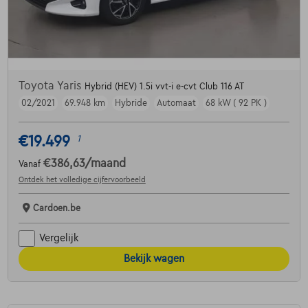
Toyota Yaris
Hybrid (HEV) 1.5i vvt-i e-cvt Club 116 AT
02/2021
69.948 km
Hybride
Automaat
68 kW ( 92 PK )
€19.499
1
€386,63
/maand
Vanaf
Ontdek het volledige cijfervoorbeeld
Cardoen.be
Vergelijk
Bekijk wagen