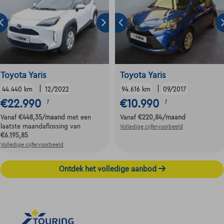
Toyota Yaris
Toyota Yaris
|
|
44.440 km
12/2022
94.616 km
09/2017
€22.990
€10.990
1
1
Vanaf
€448,35
/maand
met een
Vanaf
€220,84
/maand
laatste maandaflossing van
Volledige cijfervoorbeeld
€6.195,85
Volledige cijfervoorbeeld
Ontdek het volledige aanbod