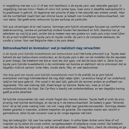
In vergelijking met een
audi A1
of een mini hatchback is de toyota yaris vaak rationeler geprijsd. In
vergelijking met een bmw 1 Reeks of volvo V40 (ander type, maar soms in dezelfde zoekopdracht) is
hij goedkoper in gebruik. En tegenover een porsche of jeep is het natuurlijk een andere wereld. Maar
net die nuchterheid maakt hem een slimme keuze: je betaalt voor kwaliteit en betrouwbaarheid, niet
voor status. Dat geeft extra vertrouwen bij een aankoop als particulier.
Ook qua uitvoeringen zit er veel nuance. Sommige yaris hybrid uitvoeringen focussen op comfort met
zetelverwarming, camera en parkeerhulp.Andere houden het standaard en licht. Daardoor kan je
selecteren op wat bij je past, zonder dat je meteen naar een grotere suv zoals yaris cross moet kijken.
En als je toch twijfelt tussen toyota yaris en toyota corolla: de yaris is de compacte stadsauto, de
corolla is ruimer. Voor veel Belgische ritten is de yaris ideaal.
Betrouwbaarheid en levensduur: wat je realistisch mag verwachten
Is de toyota yaris hybride tweedehands een betrouwbare auto?
Het korte antwoord is ja. Toyota staat
bekend als een betrouwbare constructeur, en de toyota yaris is één van de modellen die die reputatie
al jaren draagt. Dat betekent niet dat er nooit iets stuk gaat, wel dat de basis sterk is. Zeker bij een
toyota yaris hybride tweedehands is de combinatie van benzine en elektrisch net zo ontworpen dat ze
dagelijks misbruik aankan: korte ritten, koude starts, files, en veel stadsverkeer.
Hoe lang gaat een toyota yaris hybride tweedehands mee?
In de praktijk zie je yaris hybrid
exemplaren met hoge kilometerstand die nog altijd netjes rijden. Levensduur hangt af van onderhoud,
rijstijl en het type gebruik. Wie vooral in de stad rijdt, gebruikt de remmen anders en profiteert van
regeneratie. Wie veel snelweg rijdt, draait langer op benzine. Beide kan, maar je wil een
onderhoudshistoriek die klopt. Een Car-Pass is daarbij niet onderhandelbaar, en een degelijke keuring
geeft je extra zekerheid.
De hybride componenten zijn vaak minder fragiel dan mensen denken. Toyota heeft al sinds de prius
ervaring met hybride technologie, en dat zie je in de betrouwbaarheid. De batterij is geen “tikkende
bom” als je het juiste voertuig kiest. Let wel: vraag altijd naar garantievoorwaarden. Sommige dealers
bieden garantie in maanden, anderen beperken de garantie. Die maanden maken een verschil in
gemoedsrust, zeker bij een occasion waar je de vorige eigenaar niet kent.
Nog iets belangrijks: kijk naar hoe opties vermeld staan. In online lijsten duiken soms false of null
waarden op bij zaken als cruise control, navigatiesysteem of adaptieve cruise control. Dat betekent
vaak dat de data niet ingevuld is, niet dat de optie ontbreekt. Vraag foto’s, check de uitrusting en ga