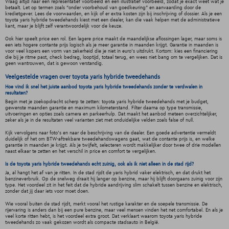
Vraag altijd naar een representatief voorbeeld én een illustratief voorbeeld, zodat je exact weet wat je
betaalt. Let op termen zoals “onder voorbehoud van goedkeuring” en aanvaarding door de
kredietgever. Lees de voorwaarden, en kijk of er extra kosten zijn bij inschrijving of dossier. Als je een
toyota yaris hybride tweedehands kiest met een dealer, kan die vaak helpen met de administratieve
kant, maar je blijft zelf verantwoordelijk voor de keuze.
Ook hier speelt price een rol. Een lagere price maakt de maandelijkse aflossingen lager, maar soms is
een iets hogere contante prijs logisch als je meer garantie in maanden krijgt. Garantie in maanden is
voor veel kopers een vorm van zekerheid die je niet in euro’s uitdrukt. Kortom: kies een financiering
die bij je ritme past, check bedrag, looptijd, totaal terug, en wees niet bang om te vergelijken. Dat is
geen wantrouwen, dat is gewoon verstandig.
Veelgestelde vragen over toyota yaris hybride tweedehands
Hoe vind ik snel het juiste aanbod toyota yaris hybride tweedehands zonder te verdwalen in
resultaten?
Begin met je zoekopdracht scherp te zetten: toyota yaris hybride tweedehands met je budget,
gewenste maanden garantie en maximum kilometerstand. Filter daarna op type transmissie,
uitvoeringen en opties zoals camera en parkeerhulp. Dat maakt het aanbod meteen overzichtelijker,
zeker als je in de resultaten veel varianten ziet met onduidelijke velden zoals false of null.
Kijk vervolgens naar foto’s en naar de beschrijving van de dealer. Een goede advertentie vermeldt
duidelijk of het om BTW-aftrekbare tweedehandswagens gaat, wat de contante prijs is, en welke
garantie in maanden je krijgt. Als je twijfelt, selecteren wordt makkelijker door twee of drie modellen
naast elkaar te zetten en het verschil in price en comfort te vergelijken.
Is de toyota yaris hybride tweedehands echt zuinig, ook als ik niet alleen in de stad rijd?
Ja, al hangt het af van je ritten. In de stad rijdt de yaris hybrid vaker elektrisch, en dat drukt het
benzineverbruik. Op de snelweg draait hij langer op benzine, maar hij blijft doorgaans zuinig voor zijn
type. Het voordeel zit in het feit dat de hybride aandrijving slim schakelt tussen benzine en elektrisch,
zonder dat jij daar iets voor moet doen.
Wie vooral buiten de stad rijdt, merkt vooral het rustige karakter en de soepele transmissie. De
rijervaring is anders dan bij een pure benzine, maar veel mensen vinden het net comfortabel. En als je
veel korte ritten hebt, is het voordeel extra groot. Dat verklaart waarom toyota yaris hybride
tweedehands zo vaak gekozen wordt als compacte stadsauto in België.