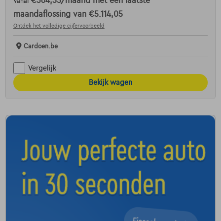
€364,55
/maand
met een laatste
Vanaf
maandaflossing van
€5.114,05
Ontdek het volledige cijfervoorbeeld
Cardoen.be
Vergelijk
Bekijk wagen