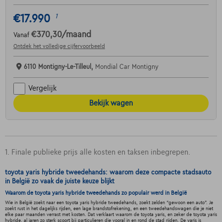
€17.990
1
€370,30
/maand
Vanaf
Ontdek het volledige cijfervoorbeeld
6110 Montigny-Le-Tilleul,
Mondial Car Montigny
Vergelijk
Bekijk wagen
1. Finale publieke prijs alle kosten en taksen inbegrepen.
toyota yaris hybride tweedehands: waarom deze compacte stadsauto
in België zo vaak de juiste keuze blijkt
Waarom de toyota yaris hybride tweedehands zo populair werd in België
Wie in België zoekt naar een toyota yaris hybride tweedehands, zoekt zelden “gewoon een auto”. Je
zoekt rust in het dagelijks rijden, een lage brandstofrekening, en een tweedehandswagen die je niet
elke paar maanden verrast met kosten. Dat verklaart waarom de toyota yaris, en zeker de toyota yaris
hybride, al jaren zo sterk scoort bij particulieren die vooral in en rond de stad rijden. De yaris is