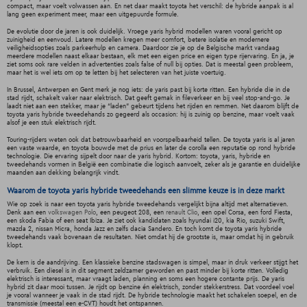
compact, maar voelt volwassen aan. En net daar maakt toyota het verschil: de hybride aanpak is al
lang geen experiment meer, maar een uitgepuurde formule.
De evolutie door de jaren is ook duidelijk. Vroege yaris hybrid modellen waren vooral gericht op
zuinigheid en eenvoud. Latere modellen kregen meer comfort, betere isolatie en modernere
veiligheidsopties zoals parkeerhulp en camera. Daardoor zie je op de Belgische markt vandaag
meerdere modellen naast elkaar bestaan, elk met een eigen price en eigen type rijervaring. En ja, je
ziet soms ook rare velden in advertenties zoals false of null bij opties. Dat is meestal geen probleem,
maar het is wel iets om op te letten bij het selecteren van het juiste voertuig.
In Brussel, Antwerpen en Gent merk je nog iets: de yaris past bij korte ritten. Een hybride die in de
stad rijdt, schakelt vaker naar elektrisch. Dat geeft gemak in fileverkeer en bij veel stop-and-go. Je
laadt niet aan een stekker, maar je “laden” gebeurt tijdens het rijden en remmen. Net daarom blijft de
toyota yaris hybride tweedehands zo gegeerd als occasion: hij is zuinig op benzine, maar voelt vaak
alsof je een stuk elektrisch rijdt.
Touring-rijders weten ook dat betrouwbaarheid en voorspelbaarheid tellen. De toyota yaris is al jaren
een vaste waarde, en toyota bouwde met de prius en later de corolla een reputatie op rond hybride
technologie. Die ervaring sijpelt door naar de yaris hybrid. Kortom: toyota, yaris, hybride en
tweedehands vormen in België een combinatie die logisch aanvoelt, zeker als je garantie en duidelijke
maanden aan dekking belangrijk vindt.
Waarom de toyota yaris hybride tweedehands een slimme keuze is in deze markt
Wie op zoek is naar een toyota yaris hybride tweedehands vergelijkt bijna altijd met alternatieven.
Denk aan een
volkswagen Polo
, een peugeot 208, een
renault Clio
, een opel Corsa, een ford Fiesta,
een skoda Fabia of een seat Ibiza. Je ziet ook kandidaten zoals hyundai i20, kia Rio, suzuki Swift,
mazda 2, nissan Micra, honda Jazz en zelfs dacia Sandero. En toch komt de toyota yaris hybride
tweedehands vaak bovenaan de resultaten. Niet omdat hij de grootste is, maar omdat hij in gebruik
klopt.
De kern is de aandrijving. Een klassieke benzine stadswagen is simpel, maar in druk verkeer stijgt het
verbruik. Een diesel is in dit segment zeldzamer geworden en past minder bij korte ritten. Volledig
elektrisch is interessant, maar vraagt laden, planning en soms een hogere contante prijs. De yaris
hybrid zit daar mooi tussen. Je rijdt op benzine én elektrisch, zonder stekkerstress. Dat voordeel voel
je vooral wanneer je vaak in de stad rijdt. De hybride technologie maakt het schakelen soepel, en de
transmissie (meestal een e-CVT) houdt het ontspannen.