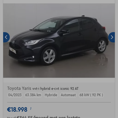
Toyota Yaris
vvt-i hybrid e-cvt iconic 92 AT
04/2023
63.384 km
Hybride
Automaat
68 kW ( 92 PK )
€18.998
1