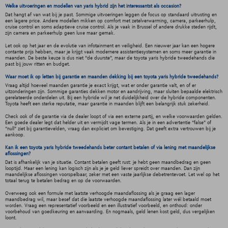
Welke uitvoeringen en modellen van yaris hybrid zijn het interessantst als occasion?
Dat hangt af van wat bij je past. Sommige uitvoeringen leggen de focus op standaard uitrusting en
een lagere price. Andere modellen mikken op comfort met zetelverwarming, camera, parkeerhulp,
cruise control en soms adaptieve cruise control. Als je vaak in Brussel of andere drukke steden rijdt,
zijn camera en parkeerhulp geen luxe maar gemak.
Let ook op het jaar en de evolutie van infotainment en veiligheid. Een nieuwer jaar kan een hogere
contante prijs hebben, maar je krijgt vaak modernere assistentiesystemen en soms meer garantie in
maanden. De beste keuze is dus niet “de duurste”, maar de toyota yaris hybride tweedehands die
past bij jouw ritten en budget.
Waar moet ik op letten bij garantie en maanden dekking bij een toyota yaris hybride tweedehands?
Vraag altijd hoeveel maanden garantie je exact krijgt, wat er onder garantie valt, en of er
uitzonderingen zijn. Sommige garanties dekken motor en aandrijving, maar sluiten bepaalde elektrisch
gerelateerde onderdelen uit. Bij een hybride wil je net duidelijkheid over de hybride componenten.
Toyota heeft een sterke reputatie, maar garantie in maanden blijft een belangrijk stuk zekerheid.
Check ook of de garantie via de dealer loopt of via een externe partij, en welke voorwaarden gelden.
Een goede dealer legt dat helder uit en vermijdt vage termen. Als je in een advertentie “false” of
“null” ziet bij garantievelden, vraag dan expliciet om bevestiging. Dat geeft extra vertrouwen bij je
aankoop.
Kan ik een toyota yaris hybride tweedehands beter contant betalen of via lening met maandelijkse
aflossingen?
Dat is afhankelijk van je situatie. Contant betalen geeft rust: je hebt geen maandbedrag en geen
looptijd. Maar een lening kan logisch zijn als je je geld liever spreidt over maanden. Dan zijn
maandelijkse aflossingen voorspelbaar, zeker met een vaste jaarlijkse debetrentevoet. Let wel op het
totaal terug te betalen bedrag en op de voorwaarden.
Overweeg ook een formule met laatste verhoogde maandaflossing als je graag een lager
maandbedrag wil, maar besef dat die laatste verhoogde maandaflossing later wél betaald moet
worden. Vraag een representatief voorbeeld en een illustratief voorbeeld, en onthoud: onder
voorbehoud van goedkeuring en aanvaarding. En nogmaals, geld lenen kost geld, dus vergelijken
loont.