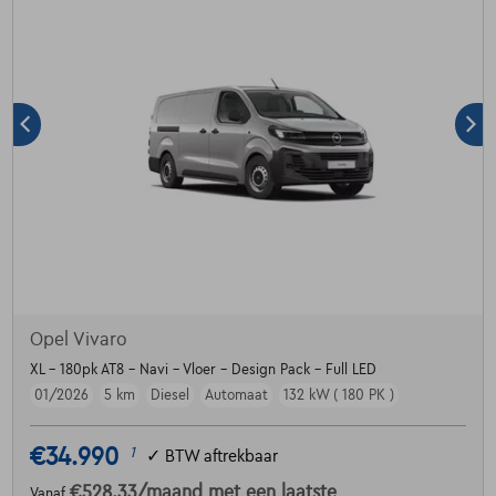
Opel Vivaro
XL - 180pk AT8 - Navi - Vloer - Design Pack - Full LED
01/2026
5 km
Diesel
Automaat
132 kW ( 180 PK )
€34.990
1
✓
BTW aftrekbaar
€528,33
/maand
met een laatste
Vanaf