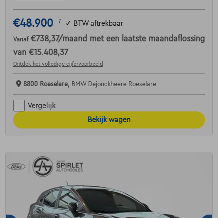
€48.900
1
✓
BTW aftrekbaar
€738,37
/maand
met een laatste maandaflossing
Vanaf
van
€15.408,37
Ontdek het volledige cijfervoorbeeld
8800 Roeselare,
BMW Dejonckheere Roeselare
Vergelijk
Bekijk wagen