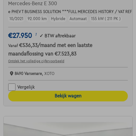
Mercedes-Benz E 300
e PHEV T BUSINESS SOLUTION ***FULL MERCEDES HISTORY / VAT REF
10/2021
92.000 km
Hybride
Automaat
155 kW ( 211 PK )
€27.950
1
✓
BTW aftrekbaar
€536,33
/maand
met een laatste
Vanaf
maandaflossing van
€7.523,83
Ontdek het volledige cijfervoorbeeld
8490 Varsenare,
XOTO
Vergelijk
Bekijk wagen