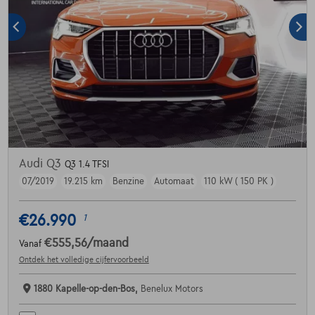
Audi Q3
Q3 1.4 TFSI
07/2019
19.215 km
Benzine
Automaat
110 kW ( 150 PK )
€26.990
1
€555,56
/maand
Vanaf
Ontdek het volledige cijfervoorbeeld
1880 Kapelle-op-den-Bos,
Benelux Motors