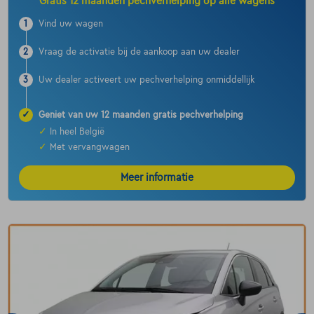
Gratis 12 maanden pechverhelping op alle wagens
1
Vind uw wagen
2
Vraag de activatie bij de aankoop aan uw dealer
3
Uw dealer activeert uw pechverhelping onmiddellijk
✓
Geniet van uw 12 maanden gratis pechverhelping
✓
In heel België
✓
Met vervangwagen
Meer informatie