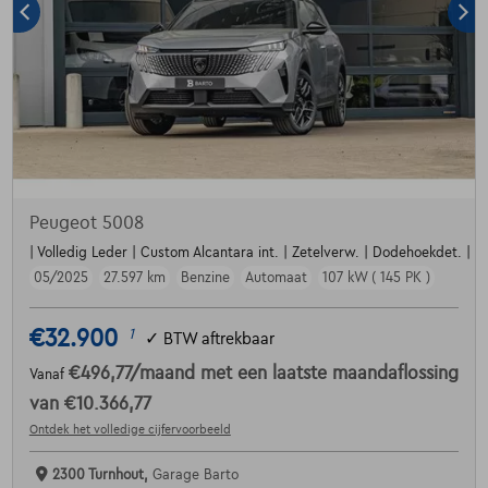
Peugeot 5008
| Volledig Leder | Custom Alcantara int. | Zetelverw. | Dodehoekdet. | Par
05/2025
27.597 km
Benzine
Automaat
107 kW ( 145 PK )
€32.900
1
✓
BTW aftrekbaar
€496,77
/maand
met een laatste maandaflossing
Vanaf
van
€10.366,77
Ontdek het volledige cijfervoorbeeld
2300 Turnhout,
Garage Barto