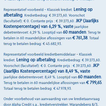
Lening op
Representatief voorbeeld – Klassiek krediet:
afbetaling
. Kredietbedrag: € 39.273,60. Voorschot
JKP (Jaarlijks
(facultatief): € 0. Contante prijs : € 39.273,60.
Kostenpercentage) van 6,29 %, vaste
jaarlijkse
60 maanden
debetrentevoet: 6,29 %. Looptijd van
. Terug te
€ 761,38
betalen in 60 maandelijkse aflossingen van
. Totaal
terug te betalen bedrag: € 45.682,93.
Representatief voorbeeld kredietbemiddelaar – Klassiek
Lening op afbetaling
krediet:
. Kredietbedrag: € 39.273,60.
JKP
Voorschot (facultatief): € 0. Contante prijs : € 39.273,60.
BMW Serie 2
(Jaarlijks Kostenpercentage) van 8,49 %, vaste
223 i x Drive M sport Harman/Kardon panodak dig.airco alu19
60 maanden
jaarlijkse debetrentevoet: 8,49 %. Looptijd van
.
01/2023
32.184 km
Benzine
Automaat
160 kW ( 218 PK )
€ 799,65
Terug te betalen in 60 maandelijkse aflossingen van
.
Totaal terug te betalen bedrag: € 47.978,93.
€31.900
1
Onder voorbehoud van aanvaarding van uw kredietaanvraag
€612,12
/maand
met een laatste maandaflossing
Vanaf
door Alpha Credit s.a., kredietverstrekker, Warandeberg 8/3,