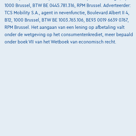
van
€8.587,12
1000 Brussel, BTW BE 0445.781.316, RPM Brussel. Adverteerder:
Ontdek het volledige cijfervoorbeeld
TCS Mobility S.A., agent in nevenfunctie, Boulevard Albert II 4,
B12, 1000 Brussel, BTW BE 1003.765.106, BE93 0019 6639 0767,
3390 Tielt-Winge,
AUTOKRUISPUNT
RPM Brussel. Het aangaan van een lening op afbetaling valt
onder de wetgeving op het consumentenkrediet, meer bepaald
Vergelijk
onder boek VII van het Wetboek van economisch recht.
Bekijk wagen