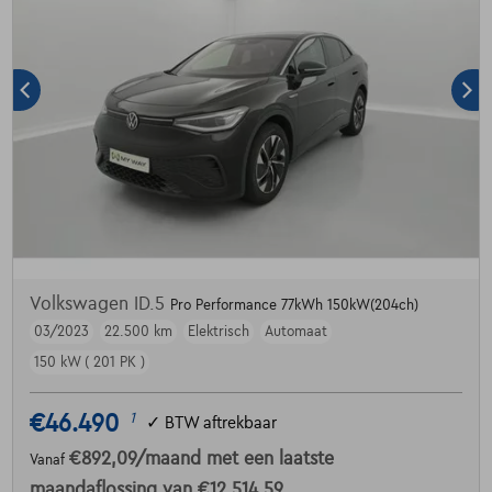
Volkswagen ID.5
Pro Performance 77kWh 150kW(204ch)
03/2023
22.500 km
Elektrisch
Automaat
150 kW ( 201 PK )
€46.490
1
✓
BTW aftrekbaar
€892,09
/maand
met een laatste
Vanaf
maandaflossing van
€12.514,59