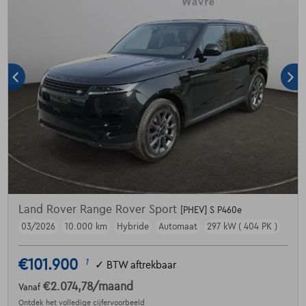
Land Rover Range Rover Sport
[PHEV] S P460e
03/2026
10.000 km
Hybride
Automaat
297 kW ( 404 PK )
€101.900
1
✓
BTW aftrekbaar
€2.074,78
/maand
Vanaf
Ontdek het volledige cijfervoorbeeld