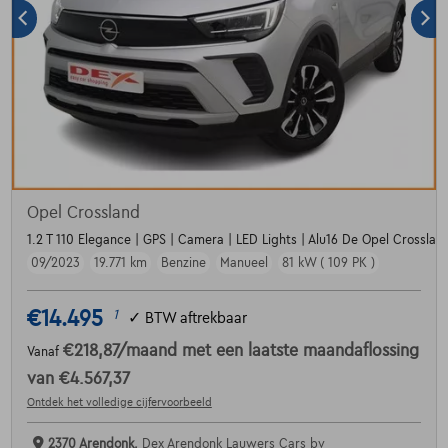
Opel Crossland
1.2 T 110 Elegance | GPS | Camera | LED Lights | Alu16 De Opel Crossland
09/2023
19.771 km
Benzine
Manueel
81 kW ( 109 PK )
€14.495
1
✓
BTW aftrekbaar
€218,87
/maand
met een laatste maandaflossing
Vanaf
van
€4.567,37
Ontdek het volledige cijfervoorbeeld
2370 Arendonk,
Dex Arendonk Lauwers Cars bv