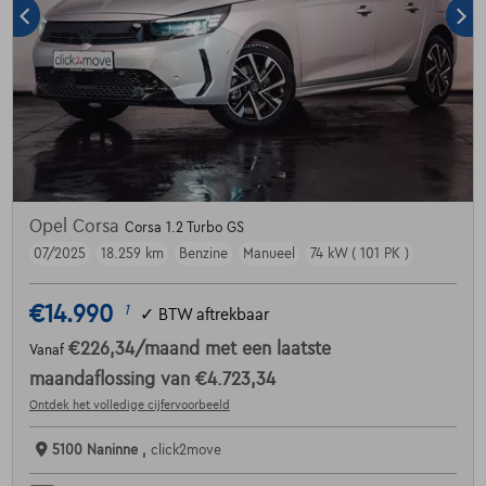
Opel Corsa
Corsa 1.2 Turbo GS
07/2025
18.259 km
Benzine
Manueel
74 kW ( 101 PK )
€14.990
1
✓
BTW aftrekbaar
€226,34
/maand
met een laatste
Vanaf
maandaflossing van
€4.723,34
Ontdek het volledige cijfervoorbeeld
5100 Naninne ,
click2move