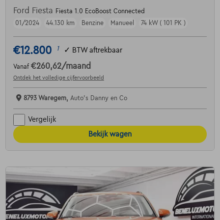
Ford Fiesta
Fiesta 1.0 EcoBoost Connected
01/2024
44.130 km
Benzine
Manueel
74 kW ( 101 PK )
€12.800
1
✓
BTW aftrekbaar
€260,62
/maand
Vanaf
Ontdek het volledige cijfervoorbeeld
8793 Waregem,
Auto's Danny en Co
Vergelijk
Bekijk wagen