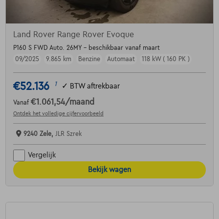
Land Rover Range Rover Evoque
P160 S FWD Auto. 26MY - beschikbaar vanaf maart
09/2025
9.865 km
Benzine
Automaat
118 kW ( 160 PK )
€52.136
1
✓
BTW aftrekbaar
€1.061,54
/maand
Vanaf
Ontdek het volledige cijfervoorbeeld
9240 Zele,
JLR Szrek
Vergelijk
Bekijk wagen