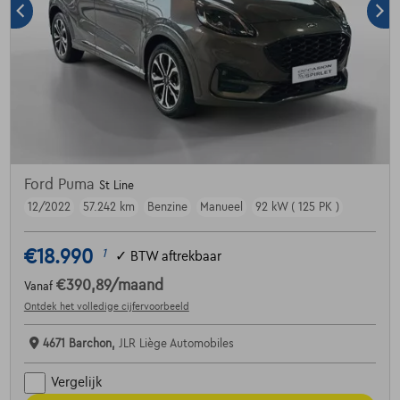
Ford Puma
St Line
12/2022
57.242 km
Benzine
Manueel
92 kW ( 125 PK )
€18.990
1
✓
BTW aftrekbaar
€390,89
/maand
Vanaf
Ontdek het volledige cijfervoorbeeld
4671 Barchon,
JLR Liège Automobiles
Vergelijk