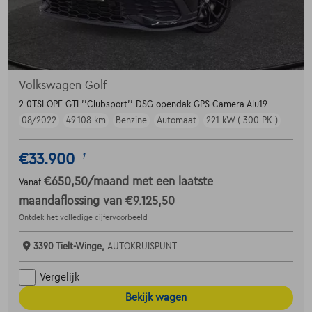
Volkswagen Golf
2.0TSI OPF GTI ''Clubsport'' DSG opendak GPS Camera Alu19
08/2022
49.108 km
Benzine
Automaat
221 kW ( 300 PK )
€33.900
1
€650,50
/maand
met een laatste
Vanaf
maandaflossing van
€9.125,50
Ontdek het volledige cijfervoorbeeld
3390 Tielt-Winge,
AUTOKRUISPUNT
Vergelijk
Bekijk wagen