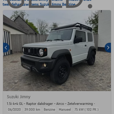
tweedehandswagens Suzuki Jimny Benzine.
Suzuki Jimny
1.5i 4x4 GL - Raptor dakdrager - Airco - Zetelverwarming -
06/2020
39.000 km
Benzine
Manueel
75 kW ( 102 PK )