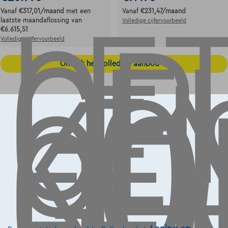
LE
OP,
GE
LE
Vanaf
€317,01
/maand
met een
Vanaf
€231,47
/maand
laatste maandaflossing van
Volledige cijfervoorbeeld
KO
€6.615,51
OO
Volledige cijfervoorbeeld
GE
Ontdek het volledige aanbod
Contact
info@touringcarselect.be
Koning Albert II-laan 4, B12
1000 Brussel