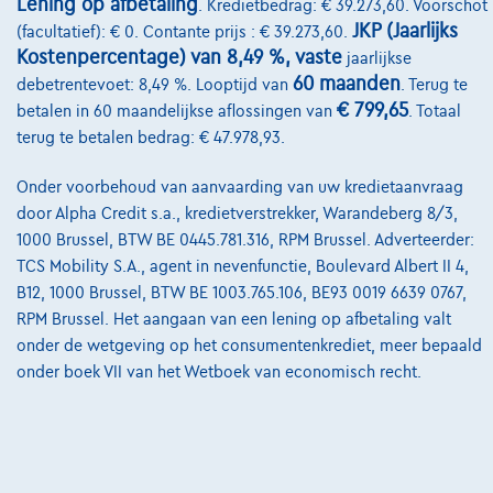
Lening op afbetaling
. Kredietbedrag: € 39.273,60. Voorschot
Onze partners
JKP (Jaarlijks
(facultatief): € 0. Contante prijs : € 39.273,60.
Kostenpercentage) van 8,49 %, vaste
jaarlijkse
Onze team
60 maanden
debetrentevoet: 8,49 %. Looptijd van
. Terug te
Contact
€ 799,65
betalen in 60 maandelijkse aflossingen van
. Totaal
terug te betalen bedrag: € 47.978,93.
Onder voorbehoud van aanvaarding van uw kredietaanvraag
@2024 TCS Mobility SA/NV Copyright
door Alpha Credit s.a., kredietverstrekker, Warandeberg 8/3,
1000 Brussel, BTW BE 0445.781.316, RPM Brussel. Adverteerder:
Algemene Voorwaarden
TCS Mobility S.A., agent in nevenfunctie, Boulevard Albert II 4,
B12, 1000 Brussel, BTW BE 1003.765.106, BE93 0019 6639 0767,
Bijstandsvoorwaarden
RPM Brussel. Het aangaan van een lening op afbetaling valt
Privacyverklaring
onder de wetgeving op het consumentenkrediet, meer bepaald
onder boek VII van het Wetboek van economisch recht.
Cookiebeleid
Kwaliteitscharter
Site Map