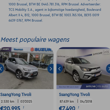
1000 Brussel, BTW BE 0445.781.316, RPM Brussel. Adverteerder:
TCS Mobility S.A., agent in bijkomstige hoedanigheid, Boulevard
Albert II 4, B12, 1000 Brussel, BTW BE 1003.765.106, BE93 0019
6639 0767, RPM Brussel.
Meest populaire wagens
SsangYong Tivoli
SsangYong Tivoli
|
|
2.530 km
07/2025
87.639 km
04/2018
€20.995
€7.490
1
1