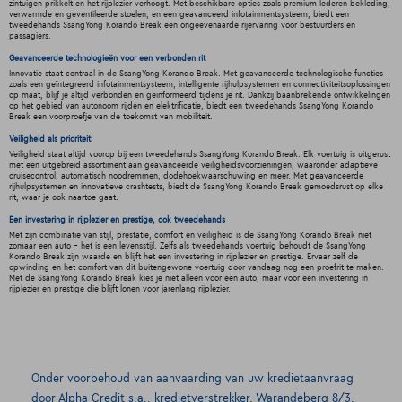
zintuigen prikkelt en het rijplezier verhoogt. Met beschikbare opties zoals premium lederen bekleding,
verwarmde en geventileerde stoelen, en een geavanceerd infotainmentsysteem, biedt een
tweedehands SsangYong Korando Break een ongeëvenaarde rijervaring voor bestuurders en
passagiers.
Geavanceerde technologieën voor een verbonden rit
Innovatie staat centraal in de SsangYong Korando Break. Met geavanceerde technologische functies
zoals een geïntegreerd infotainmentsysteem, intelligente rijhulpsystemen en connectiviteitsoplossingen
op maat, blijf je altijd verbonden en geïnformeerd tijdens je rit. Dankzij baanbrekende ontwikkelingen
op het gebied van autonoom rijden en elektrificatie, biedt een tweedehands SsangYong Korando
Break een voorproefje van de toekomst van mobiliteit.
Veiligheid als prioriteit
Veiligheid staat altijd voorop bij een tweedehands SsangYong Korando Break. Elk voertuig is uitgerust
met een uitgebreid assortiment aan geavanceerde veiligheidsvoorzieningen, waaronder adaptieve
cruisecontrol, automatisch noodremmen, dodehoekwaarschuwing en meer. Met geavanceerde
rijhulpsystemen en innovatieve crashtests, biedt de SsangYong Korando Break gemoedsrust op elke
rit, waar je ook naartoe gaat.
Een investering in rijplezier en prestige, ook tweedehands
Met zijn combinatie van stijl, prestatie, comfort en veiligheid is de SsangYong Korando Break niet
zomaar een auto - het is een levensstijl. Zelfs als tweedehands voertuig behoudt de SsangYong
Korando Break zijn waarde en blijft het een investering in rijplezier en prestige. Ervaar zelf de
opwinding en het comfort van dit buitengewone voertuig door vandaag nog een proefrit te maken.
Met de SsangYong Korando Break kies je niet alleen voor een auto, maar voor een investering in
rijplezier en prestige die blijft lonen voor jarenlang rijplezier.
Onder voorbehoud van aanvaarding van uw kredietaanvraag
door Alpha Credit s.a., kredietverstrekker, Warandeberg 8/3,