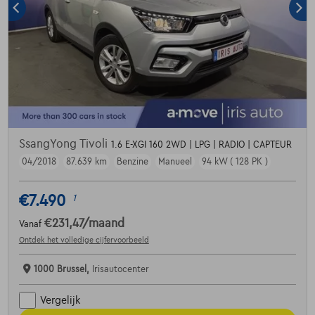
SsangYong Tivoli
1.6 E-XGI 160 2WD | LPG | RADIO | CAPTEUR
04/2018
87.639 km
Benzine
Manueel
94 kW ( 128 PK )
€7.490
1
€231,47
/maand
Vanaf
Ontdek het volledige cijfervoorbeeld
1000 Brussel,
Irisautocenter
Vergelijk