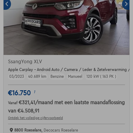
SsangYong XLV
Apple Carplay - Android Auto / Camera / Leder & Zetelverwarming / T
03/2023
40.689 km
Benzine
Manueel
120 kW ( 163 PK )
€16.750
1
€321,41
/maand
met een laatste maandaflossing
Vanaf
van
€4.508,91
Ontdek het volledige cijfervoorbeeld
8800 Roeselare,
Decocars Roeselare