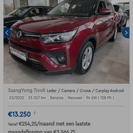
SsangYong Tivoli
Leder / Camera / Cruise / Carplay-Android
03/2022
33.057 km
Benzine
Manueel
94 kW ( 128 PK )
€13.250
1
€254,25
/maand
met een laatste
Vanaf
maandaflossing van
€3.566,75