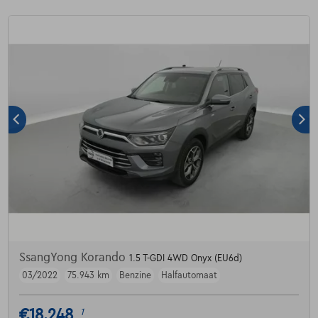
SsangYong Korando
1.5 T-GDI 4WD Onyx (EU6d)
03/2022
75.943 km
Benzine
Halfautomaat
€18.248
1