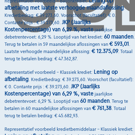
Lening op
Representatief voorbeeld – Ballonkrediet:
afbetaling met laatste verhoogde maandaflossing
.
Kredietbedrag: € 39.273,60. Voorschot (facultatief): € 0.
Diensten & Oplossingen
JKP (Jaarlijks
Contante prijs : € 39.273,60.
Pechverhelping verzekering
Kostenpercentage) van 6,29 %, vaste
jaarlijkse
60 maanden
debetrentevoet: 6,29 %. Looptijd van het krediet:
.
Financiering
€ 593,01
Terug te betalen in 59 maandelijkse aflossingen van
.
€ 12.375,09
Laatste verhoogde maandelijkse aflossing:
. Totaal
Autoverzekering
terug te betalen bedrag: € 47.362,87.
Lease en persoonlijke lease
Lening op
Representatief voorbeeld – Klassiek krediet:
afbetaling
. Kredietbedrag: € 39.273,60. Voorschot (facultatief):
Over Ons
JKP (Jaarlijks
€ 0. Contante prijs : € 39.273,60.
Kostenpercentage) van 6,29 %, vaste
jaarlijkse
Word klant
60 maanden
debetrentevoet: 6,29 %. Looptijd van
. Terug te
Wie zijn we
€ 761,38
betalen in 60 maandelijkse aflossingen van
. Totaal
terug te betalen bedrag: € 45.682,93.
Kwaliteitscharter
Onze dealers
Representatief voorbeeld kredietbemiddelaar – Klassiek krediet: