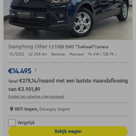
SsangYong Other
1.2 T-GDI 2WD *Trekhaak*Camera
01/2022
62.208 km
Benzine
Manueel
94 kW ( 128 PK )
€14.495
1
€278,14
/maand
met een laatste maandaflossing
Vanaf
van
€3.901,89
Ontdek het volledige cijfervoorbeeld
8870 Izegem,
Decaigny Izegem
Vergelijk
Bekijk wagen