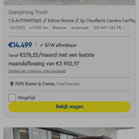
SsangYong Tivoli
1.5i AUTOMATIQUE // Edition Bronze // Sg Chauffants Caméra CarPlay 
03/2023
47.000 km
Benzine
Automaat
120 kW ( 163 PK )
€14.499
1
✓
BTW aftrekbaar
€278,22
/maand
met een laatste
Vanaf
maandaflossing van
€3.902,97
Ontdek het volledige cijfervoorbeeld
7090 Braine le Comte,
Cool Vincent
Vergelijk
Bekijk wagen