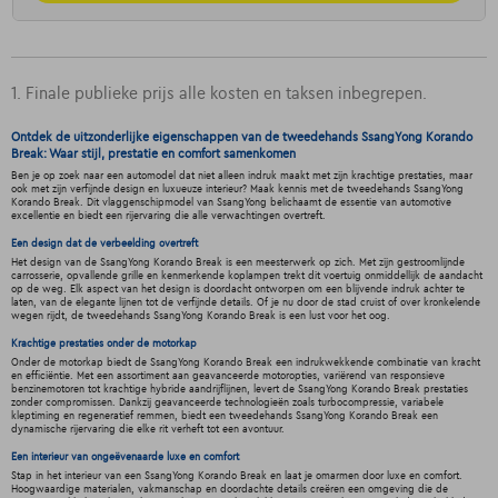
1. Finale publieke prijs alle kosten en taksen inbegrepen.
Ontdek de uitzonderlijke eigenschappen van de tweedehands SsangYong Korando
Break: Waar stijl, prestatie en comfort samenkomen
Ben je op zoek naar een automodel dat niet alleen indruk maakt met zijn krachtige prestaties, maar
ook met zijn verfijnde design en luxueuze interieur? Maak kennis met de tweedehands SsangYong
Korando Break. Dit vlaggenschipmodel van SsangYong belichaamt de essentie van automotive
excellentie en biedt een rijervaring die alle verwachtingen overtreft.
Een design dat de verbeelding overtreft
Het design van de SsangYong Korando Break is een meesterwerk op zich. Met zijn gestroomlijnde
carrosserie, opvallende grille en kenmerkende koplampen trekt dit voertuig onmiddellijk de aandacht
op de weg. Elk aspect van het design is doordacht ontworpen om een blijvende indruk achter te
laten, van de elegante lijnen tot de verfijnde details. Of je nu door de stad cruist of over kronkelende
wegen rijdt, de tweedehands SsangYong Korando Break is een lust voor het oog.
Krachtige prestaties onder de motorkap
Onder de motorkap biedt de SsangYong Korando Break een indrukwekkende combinatie van kracht
en efficiëntie. Met een assortiment aan geavanceerde motoropties, variërend van responsieve
benzinemotoren tot krachtige hybride aandrijflijnen, levert de SsangYong Korando Break prestaties
zonder compromissen. Dankzij geavanceerde technologieën zoals turbocompressie, variabele
kleptiming en regeneratief remmen, biedt een tweedehands SsangYong Korando Break een
dynamische rijervaring die elke rit verheft tot een avontuur.
Een interieur van ongeëvenaarde luxe en comfort
Stap in het interieur van een SsangYong Korando Break en laat je omarmen door luxe en comfort.
Hoogwaardige materialen, vakmanschap en doordachte details creëren een omgeving die de