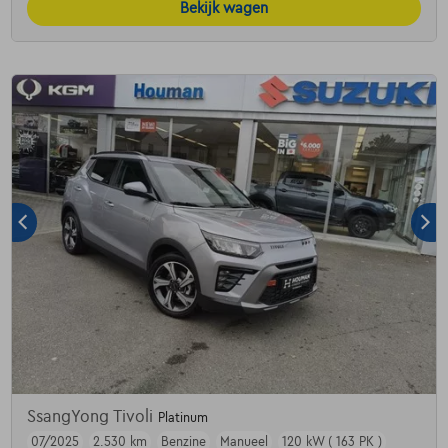
Bekijk wagen
SsangYong Tivoli
Platinum
07/2025
2.530 km
Benzine
Manueel
120 kW ( 163 PK )