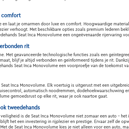
n comfort
me en laat je omarmen door luxe en comfort. Hoogwaardige materia
plezier verhoogt. Met beschikbare opties zoals premium lederen be
dehands Seat Inca Monovolume een ongeëvenaarde rijervaring voor
erbonden rit
me. Met geavanceerde technologische functies zoals een geïntegree
aat, blijf je altijd verbonden en geïnformeerd tijdens je rit. Dan
edehands Seat Inca Monovolume een voorproefje van de toekomst van
s Seat Inca Monovolume. Elk voertuig is uitgerust met een uitgebr
cruisecontrol, automatisch noodremmen, dodehoekwaarschuwing en
lume gemoedsrust op elke rit, waar je ook naartoe gaat.
, ook tweedehands
n veiligheid is de Seat Inca Monovolume niet zomaar een auto - het i
jft het een investering in rijplezier en prestige. Ervaar zelf de 
et de Seat Inca Monovolume kies je niet alleen voor een auto, maar 