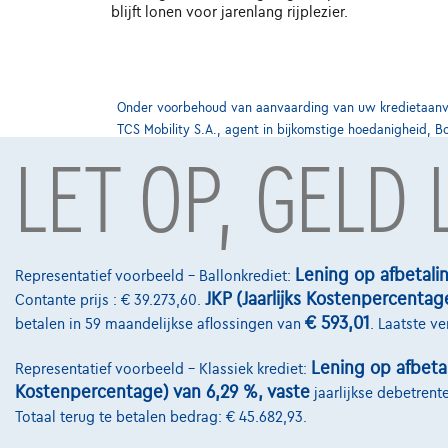
blijft lonen voor jarenlang rijplezier.
Onder voorbehoud van aanvaarding van uw kredietaanvra
TCS Mobility S.A., agent in bijkomstige hoedanigheid, B
LET OP, GELD
Contact
info@touringcar
Lening op afbetali
Representatief voorbeeld – Ballonkrediet:
JKP (Jaarlijks Kostenpercentag
Koning Albert II
Contante prijs : € 39.273,60.
€ 593,01
betalen in 59 maandelijkse aflossingen van
. Laatste v
1000 Brussel
Lening op afbeta
Representatief voorbeeld – Klassiek krediet:
Kostenpercentage) van 6,29 %, vaste
jaarlijkse debetrent
Totaal terug te betalen bedrag: € 45.682,93.