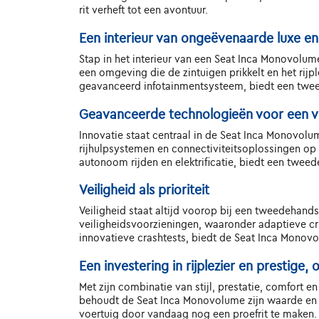
rit verheft tot een avontuur.
Een interieur van ongeëvenaarde luxe e
Stap in het interieur van een Seat Inca Monovolu
een omgeving die de zintuigen prikkelt en het rij
geavanceerd infotainmentsysteem, biedt een twee
Geavanceerde technologieën voor een v
Innovatie staat centraal in de Seat Inca Monovolu
rijhulpsystemen en connectiviteitsoplossingen op m
autonoom rijden en elektrificatie, biedt een twe
Veiligheid als prioriteit
Veiligheid staat altijd voorop bij een tweedehand
veiligheidsvoorzieningen, waaronder adaptieve 
innovatieve crashtests, biedt de Seat Inca Monovo
Een investering in rijplezier en prestige
Met zijn combinatie van stijl, prestatie, comfort e
behoudt de Seat Inca Monovolume zijn waarde en bli
voertuig door vandaag nog een proefrit te maken. M