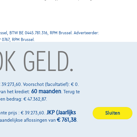
ssel, BTW BE 0445.781.316, RPM Brussel. Adverteerder:
9 0767, RPM Brussel.
OK GELD.
Over Ons
Word klant
 39.273,60. Voorschot (facultatief): € 0.
60 maanden
van het krediet:
. Terug te
Wie zijn we
alen bedrag: € 47.362,87.
Kwaliteitscharter
JKP (Jaarlijks
nte prijs : € 39.273,60.
Sluiten
Onze dealers
€ 761,38
maandelijkse aflossingen van
.
Onze partners