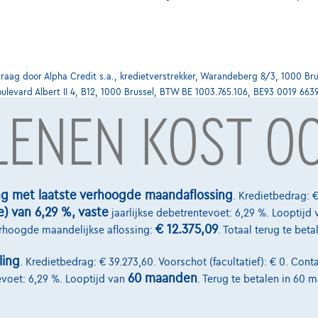
ag door Alpha Credit s.a., kredietverstrekker, Warandeberg 8/3, 1000 Bru
oulevard Albert II 4, B12, 1000 Brussel, BTW BE 1003.765.106, BE93 0019 663
 LENEN KOST O
Diensten & Oplossingen
select.be
Pechverhelping verzekering
ng met laatste verhoogde maandaflossing
. Kredietbedrag: €
e) van 6,29 %, vaste
-laan 4, B12
jaarlijkse debetrentevoet: 6,29 %. Looptijd 
Financiering
€ 12.375,09
erhoogde maandelijkse aflossing:
. Totaal terug te bet
Autoverzekering
ling
. Kredietbedrag: € 39.273,60. Voorschot (facultatief): € 0. Conta
Lease en persoonlijke lease
60 maanden
evoet: 6,29 %. Looptijd van
. Terug te betalen in 60 