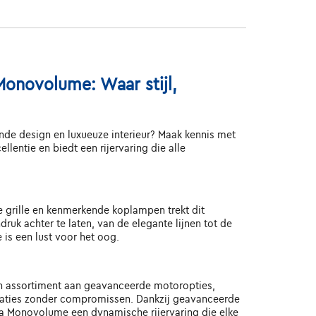
Monovolume: Waar stijl,
jnde design en luxueuze interieur? Maak kennis met
ntie en biedt een rijervaring die alle
e grille en kenmerkende koplampen trekt dit
uk achter te laten, van de elegante lijnen tot de
 is een lust voor het oog.
en assortiment aan geavanceerde motoropties,
staties zonder compromissen. Dankzij geavanceerde
ca Monovolume een dynamische rijervaring die elke