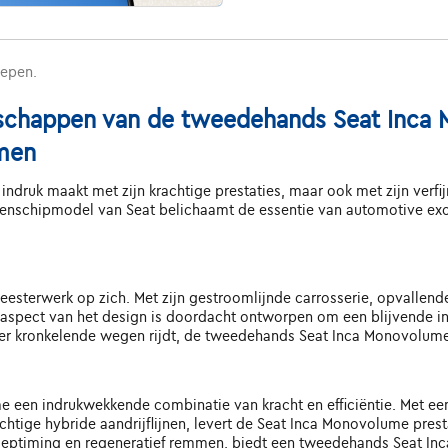
repen.
nschappen van de tweedehands Seat Inca 
men
indruk maakt met zijn krachtige prestaties, maar ook met zijn verfi
schipmodel van Seat belichaamt de essentie van automotive excelle
esterwerk op zich. Met zijn gestroomlijnde carrosserie, opvallend
aspect van het design is doordacht ontworpen om een blijvende indr
 over kronkelende wegen rijdt, de tweedehands Seat Inca Monovolume
 een indrukwekkende combinatie van kracht en efficiëntie. Met e
chtige hybride aandrijflijnen, levert de Seat Inca Monovolume pre
leptiming en regeneratief remmen, biedt een tweedehands Seat In