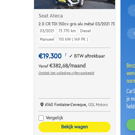
Seat Ateca
2.0 CR TDI 150cv gris alu métal 03/2021 73.770km
03/2021
73.770 km
Diesel
Manueel
110 kW ( 149 PK )
€19.300
1
✓
BTW aftrekbaar
€382,68
/maand
Vanaf
Ontdek het volledige cijfervoorbeeld
6140 Fontaine-L'eveque,
GSL Motors
Vergelijk
Bekijk wagen