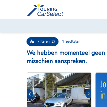
Skip
to
content
Filteren (2)
1
resultaten
We hebben momenteel geen Sea
misschien aanspreken.