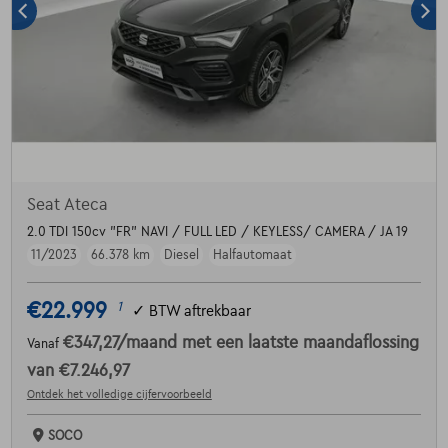
Seat Ateca
2.0 TDI 150cv "FR" NAVI / FULL LED / KEYLESS/ CAMERA / JA 19
11/2023
66.378 km
Diesel
Halfautomaat
€22.999
1
✓
BTW aftrekbaar
€347,27
/maand
met een laatste maandaflossing
Vanaf
van
€7.246,97
Ontdek het volledige cijfervoorbeeld
SOCO