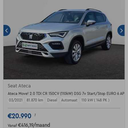
Seat Ateca
Ateca Move! 2.0 TDI CR 150CV (110kW) DSG 7v Start/Stop EURO 6 AP
03/2021
81.870 km
Diesel
Automaat
110 kW ( 148 PK )
€20.990
1
€416,19
/maand
Vanaf