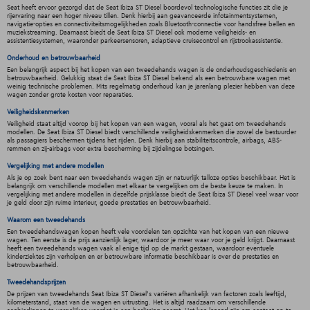
Seat heeft ervoor gezorgd dat de Seat Ibiza ST Diesel boordevol technologische functies zit die je
rijervaring naar een hoger niveau tillen. Denk hierbij aan geavanceerde infotainmentsystemen,
navigatie-opties en connectiviteitsmogelijkheden zoals Bluetooth-connectie voor handsfree bellen en
muziekstreaming. Daarnaast biedt de Seat Ibiza ST Diesel ook moderne veiligheids- en
assistentiesystemen, waaronder parkeersensoren, adaptieve cruisecontrol en rijstrookassistentie.
Onderhoud en betrouwbaarheid
Een belangrijk aspect bij het kopen van een tweedehands wagen is de onderhoudsgeschiedenis en
betrouwbaarheid. Gelukkig staat de Seat Ibiza ST Diesel bekend als een betrouwbare wagen met
weinig technische problemen. Mits regelmatig onderhoud kan je jarenlang plezier hebben van deze
wagen zonder grote kosten voor reparaties.
Veiligheidskenmerken
Veiligheid staat altijd voorop bij het kopen van een wagen, vooral als het gaat om tweedehands
modellen. De Seat Ibiza ST Diesel biedt verschillende veiligheidskenmerken die zowel de bestuurder
als passagiers beschermen tijdens het rijden. Denk hierbij aan stabiliteitscontrole, airbags, ABS-
remmen en zij-airbags voor extra bescherming bij zijdelingse botsingen.
Vergelijking met andere modellen
Als je op zoek bent naar een tweedehands wagen zijn er natuurlijk talloze opties beschikbaar. Het is
belangrijk om verschillende modellen met elkaar te vergelijken om de beste keuze te maken. In
vergelijking met andere modellen in dezelfde prijsklasse biedt de Seat Ibiza ST Diesel veel waar voor
je geld door zijn ruime interieur, goede prestaties en betrouwbaarheid.
Waarom een tweedehands
Een tweedehandswagen kopen heeft vele voordelen ten opzichte van het kopen van een nieuwe
wagen. Ten eerste is de prijs aanzienlijk lager, waardoor je meer waar voor je geld krijgt. Daarnaast
heeft een tweedehands wagen vaak al enige tijd op de markt gestaan, waardoor eventuele
kinderziektes zijn verholpen en er betrouwbare informatie beschikbaar is over de prestaties en
betrouwbaarheid.
Tweedehandsprijzen
De prijzen van tweedehands Seat Ibiza ST Diesel's variëren afhankelijk van factoren zoals leeftijd,
kilometerstand, staat van de wagen en uitrusting. Het is altijd raadzaam om verschillende