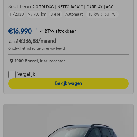
Seat Leon
2.0 TDI DSG | NETTO:14041€ | CARPLAY | ACC
11/2020
93.707 km
Diesel
Automaat
110 kW ( 150 PK )
€16.990
1
✓
BTW aftrekbaar
€336,88
/maand
Vanaf
Ontdek het volledige cijfervoorbeeld
1000 Brussel,
Irisautocenter
Vergelijk
Bekijk wagen