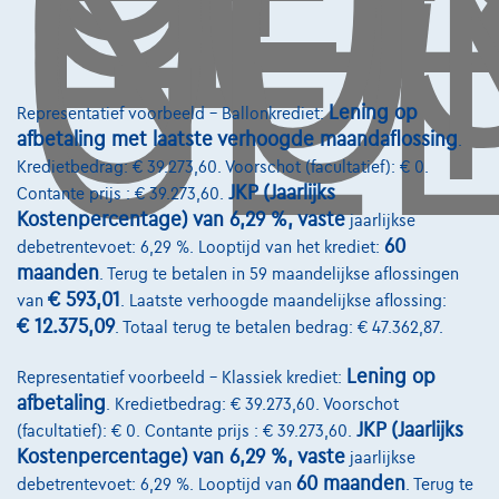
OO
GEL
Lening op
Representatief voorbeeld – Ballonkrediet:
Contact
afbetaling met laatste verhoogde maandaflossing
.
info@touringcarselect.be
Kredietbedrag: € 39.273,60. Voorschot (facultatief): € 0.
JKP (Jaarlijks
Contante prijs : € 39.273,60.
Koning Albert II-laan 4, B12
Kostenpercentage) van 6,29 %, vaste
jaarlijkse
1000 Brussel
60
debetrentevoet: 6,29 %. Looptijd van het krediet:
maanden
. Terug te betalen in 59 maandelijkse aflossingen
€ 593,01
van
. Laatste verhoogde maandelijkse aflossing:
€ 12.375,09
. Totaal terug te betalen bedrag: € 47.362,87.
Diensten & Oplossingen
Lening op
Representatief voorbeeld – Klassiek krediet:
Pechverhelping verzekering
afbetaling
. Kredietbedrag: € 39.273,60. Voorschot
JKP (Jaarlijks
(facultatief): € 0. Contante prijs : € 39.273,60.
Financiering
Kostenpercentage) van 6,29 %, vaste
jaarlijkse
Autoverzekering
60 maanden
debetrentevoet: 6,29 %. Looptijd van
. Terug te