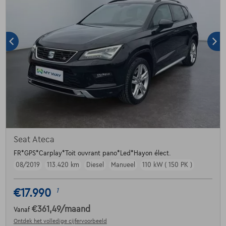
Seat Ateca
FR*GPS*Carplay*Toit ouvrant pano*Led*Hayon élect.
08/2019
113.420 km
Diesel
Manueel
110 kW ( 150 PK )
€17.990
1
€361,49
/maand
Vanaf
Ontdek het volledige cijfervoorbeeld