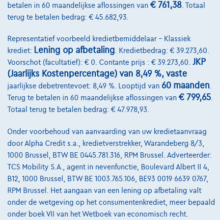
€ 761,38
betalen in 60 maandelijkse aflossingen van
. Totaal
Lease en persoonlijke lease
terug te betalen bedrag: € 45.682,93.
Representatief voorbeeld kredietbemiddelaar – Klassiek
Over Ons
Lening op afbetaling
krediet:
. Kredietbedrag: € 39.273,60.
Word klant
JKP
Voorschot (facultatief): € 0. Contante prijs : € 39.273,60.
(Jaarlijks Kostenpercentage) van 8,49 %, vaste
Wie zijn we
60 maanden
jaarlijkse debetrentevoet: 8,49 %. Looptijd van
.
Kwaliteitscharter
€ 799,65
Terug te betalen in 60 maandelijkse aflossingen van
.
Totaal terug te betalen bedrag: € 47.978,93.
Onze dealers
Onder voorbehoud van aanvaarding van uw kredietaanvraag
Onze partners
door Alpha Credit s.a., kredietverstrekker, Warandeberg 8/3,
Onze team
1000 Brussel, BTW BE 0445.781.316, RPM Brussel. Adverteerder:
TCS Mobility S.A., agent in nevenfunctie, Boulevard Albert II 4,
Contact
B12, 1000 Brussel, BTW BE 1003.765.106, BE93 0019 6639 0767,
RPM Brussel. Het aangaan van een lening op afbetaling valt
onder de wetgeving op het consumentenkrediet, meer bepaald
onder boek VII van het Wetboek van economisch recht.
@2024 TCS Mobility SA/NV Copyright