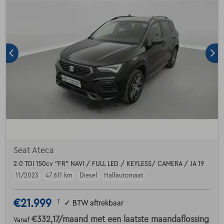
Seat Ateca
2.0 TDI 150cv "FR" NAVI / FULL LED / KEYLESS/ CAMERA / JA 19
11/2023
47.611 km
Diesel
Halfautomaat
€21.999
1
✓
BTW aftrekbaar
€332,17
/maand
met een laatste maandaflossing
Vanaf