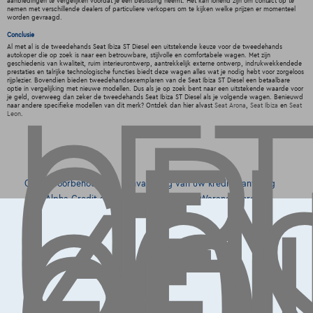
aanbiedingen te vergelijken voordat je een beslissing neemt. Het kan lonend zijn om contact op te
nemen met verschillende dealers of particuliere verkopers om te kijken welke prijzen er momenteel
worden gevraagd.
LET
Conclusie
OP,
Al met al is de tweedehands Seat Ibiza ST Diesel een uitstekende keuze voor de tweedehands
autokoper die op zoek is naar een betrouwbare, stijlvolle en comfortabele wagen. Met zijn
geschiedenis van kwaliteit, ruim interieurontwerp, aantrekkelijk externe ontwerp, indrukwekkendede
GE
prestaties en talrijke technologische functies biedt deze wagen alles wat je nodig hebt voor zorgeloos
rijplezier. Bovendien bieden tweedehandsexemplaren van de Seat Ibiza ST Diesel een betaalbare
LE
optie in vergelijking met nieuwe modellen. Dus als je op zoek bent naar een uitstekende waarde voor
je geld, overweeg dan zeker de tweedehands Seat Ibiza ST Diesel als je volgende wagen. Benieuwd
naar andere specifieke modellen van dit merk? Ontdek dan hier alvast
Seat Arona
,
Seat Ibiza
en
Seat
KO
Leon
.
Onder voorbehoud van aanvaarding van uw kredietaanvraag
door Alpha Credit s.a., kredietverstrekker, Warandeberg 8/3,
1000 Brussel, BTW BE 0445.781.316, RPM Brussel. Adverteerder:
TCS Mobility S.A., agent in bijkomstige hoedanigheid, Boulevard
Albert II 4, B12, 1000 Brussel, BTW BE 1003.765.106, BE93 0019
6639 0767, RPM Brussel.