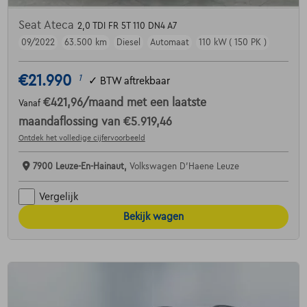
Seat Ateca
2,0 TDI FR 5T 110 DN4 A7
09/2022
63.500 km
Diesel
Automaat
110 kW ( 150 PK )
€21.990
1
✓
BTW aftrekbaar
€421,96
/maand
met een laatste
Vanaf
maandaflossing van
€5.919,46
Ontdek het volledige cijfervoorbeeld
7900 Leuze-En-Hainaut,
Volkswagen D'Haene Leuze
Vergelijk
Bekijk wagen