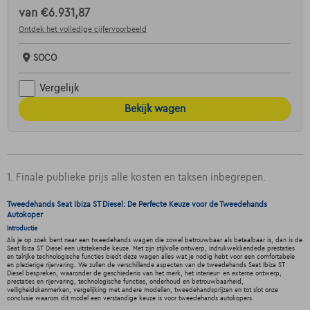
van
€6.931,87
Ontdek het volledige cijfervoorbeeld
SOCO
Vergelijk
Bekijk wagen
1. Finale publieke prijs alle kosten en taksen inbegrepen.
Tweedehands Seat Ibiza ST Diesel: De Perfecte Keuze voor de Tweedehands
Autokoper
Introductie
Als je op zoek bent naar een tweedehands wagen die zowel betrouwbaar als betaalbaar is, dan is de
Seat Ibiza ST Diesel een uitstekende keuze. Met zijn stijlvolle ontwerp, indrukwekkendede prestaties
en talrijke technologische functies biedt deze wagen alles wat je nodig hebt voor een comfortabele
en plezierige rijervaring. We zullen de verschillende aspecten van de tweedehands Seat Ibiza ST
Diesel bespreken, waaronder de geschiedenis van het merk, het interieur- en externe ontwerp,
prestaties en rijervaring, technologische functies, onderhoud en betrouwbaarheid,
veiligheidskenmerken, vergelijking met andere modellen, tweedehandsprijzen en tot slot onze
conclusie waarom dit model een verstandige keuze is voor tweedehands autokopers.