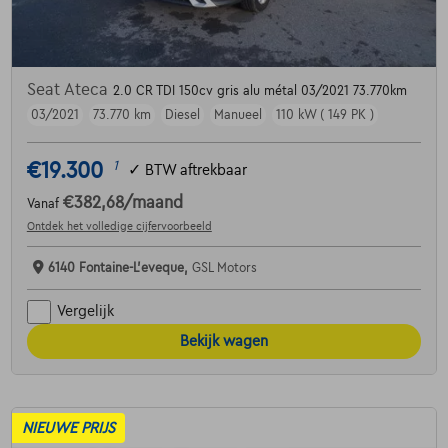
Seat Ateca
2.0 CR TDI 150cv gris alu métal 03/2021 73.770km
03/2021
73.770 km
Diesel
Manueel
110 kW ( 149 PK )
€19.300
1
✓
BTW aftrekbaar
€382,68
/maand
Vanaf
Ontdek het volledige cijfervoorbeeld
6140 Fontaine-L'eveque,
GSL Motors
Vergelijk
Bekijk wagen
NIEUWE PRIJS