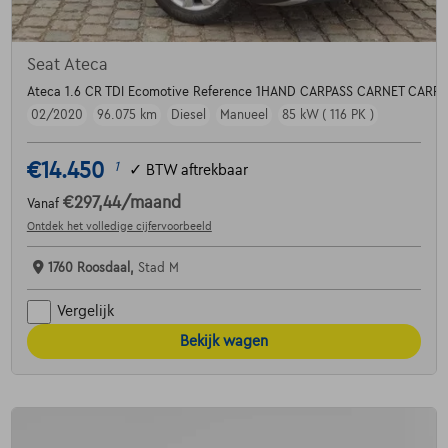
Seat Ateca
Ateca 1.6 CR TDI Ecomotive Reference 1HAND CARPASS CARNET CAR
02/2020
96.075 km
Diesel
Manueel
85 kW ( 116 PK )
€14.450
1
✓
BTW aftrekbaar
€297,44
/maand
Vanaf
Ontdek het volledige cijfervoorbeeld
1760 Roosdaal,
Stad M
Vergelijk
Bekijk wagen