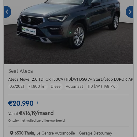
Seat Ateca
Ateca Move! 2.0 TDI CR 150CV (110kW) DSG 7v Start/Stop EURO 6 AP
03/2021
71.800 km
Diesel
Automaat
110 kW ( 148 PK )
€20.990
1
€416,19
/maand
Vanaf
Ontdek het volledige cijfervoorbeeld
6530 Thuin,
Le Centre Automobile - Garage Detournay