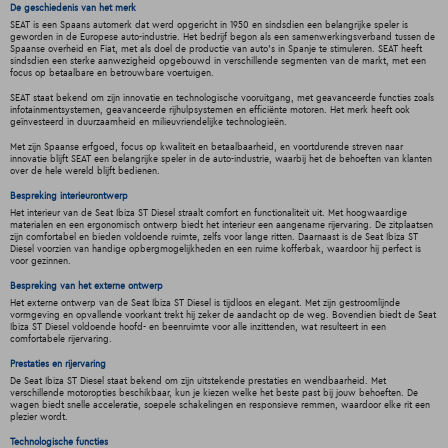
De geschiedenis van het merk
SEAT is een Spaans automerk dat werd opgericht in 1950 en sindsdien een belangrijke speler is
geworden in de Europese auto-industrie. Het bedrijf begon als een samenwerkingsverband tussen de
Spaanse overheid en Fiat, met als doel de productie van auto's in Spanje te stimuleren. SEAT heeft
sindsdien een sterke aanwezigheid opgebouwd in verschillende segmenten van de markt, met een
focus op betaalbare en betrouwbare voertuigen.
SEAT staat bekend om zijn innovatie en technologische vooruitgang, met geavanceerde functies zoals
infotainmentsystemen, geavanceerde rijhulpsystemen en efficiënte motoren. Het merk heeft ook
geïnvesteerd in duurzaamheid en milieuvriendelijke technologieën.
Met zijn Spaanse erfgoed, focus op kwaliteit en betaalbaarheid, en voortdurende streven naar
innovatie blijft SEAT een belangrijke speler in de auto-industrie, waarbij het de behoeften van klanten
over de hele wereld blijft bedienen.
Bespreking interieurontwerp
Het interieur van de Seat Ibiza ST Diesel straalt comfort en functionaliteit uit. Met hoogwaardige
materialen en een ergonomisch ontwerp biedt het interieur een aangename rijervaring. De zitplaatsen
zijn comfortabel en bieden voldoende ruimte, zelfs voor lange ritten. Daarnaast is de Seat Ibiza ST
Diesel voorzien van handige opbergmogelijkheden en een ruime kofferbak, waardoor hij perfect is
voor gezinnen.
Bespreking van het externe ontwerp
Het externe ontwerp van de Seat Ibiza ST Diesel is tijdloos en elegant. Met zijn gestroomlijnde
vormgeving en opvallende voorkant trekt hij zeker de aandacht op de weg. Bovendien biedt de Seat
Ibiza ST Diesel voldoende hoofd- en beenruimte voor alle inzittenden, wat resulteert in een
comfortabele rijervaring.
Prestaties en rijervaring
De Seat Ibiza ST Diesel staat bekend om zijn uitstekende prestaties en wendbaarheid. Met
verschillende motoropties beschikbaar, kun je kiezen welke het beste past bij jouw behoeften. De
wagen biedt snelle acceleratie, soepele schakelingen en responsieve remmen, waardoor elke rit een
plezier wordt.
Technologische functies