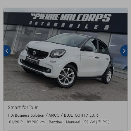
Smart forFour
1.0i Business Solution / AIRCO / BLUETOOTH / EU. 6
01/2019
89.900 km
Benzine
Manueel
52 kW ( 71 PK )