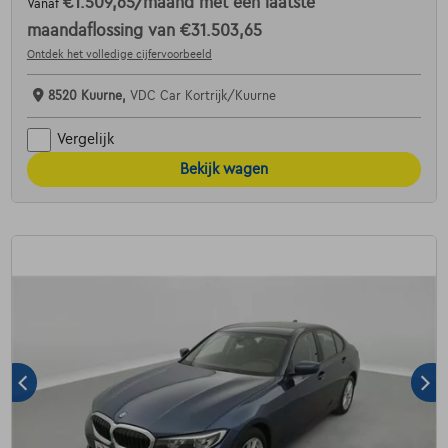
€1.509,65
/maand
met een laatste
Vanaf
maandaflossing van
€31.503,65
Ontdek het volledige cijfervoorbeeld
8520 Kuurne,
VDC Car Kortrijk/Kuurne
Vergelijk
Bekijk wagen