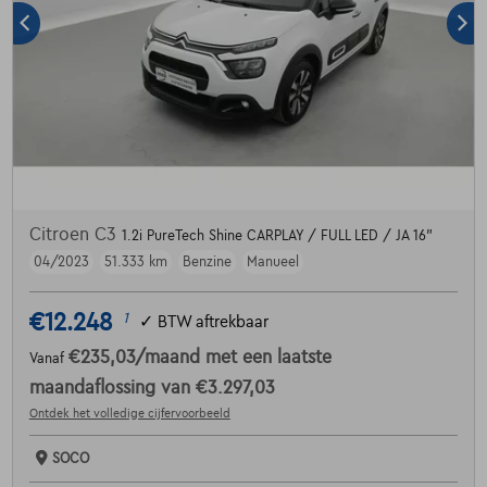
Citroen C3
1.2i PureTech Shine CARPLAY / FULL LED / JA 16"
04/2023
51.333 km
Benzine
Manueel
€12.248
1
✓
BTW aftrekbaar
€235,03
/maand
met een laatste
Vanaf
maandaflossing van
€3.297,03
Ontdek het volledige cijfervoorbeeld
SOCO