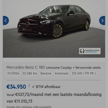
Mercedes-Benz C 180
Limousine Carplay + Verwarmde zetels
01/2024
52.286 km
Benzine
Automaat
125 kW ( 170 PK )
€34.950
1
✓
BTW aftrekbaar
€527,73
/maand
met een laatste maandaflossing
Vanaf
van
€11.012,73
Ontdek het volledige cijfervoorbeeld