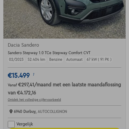
Dacia Sandero
Sandero Stepway 1.0 TCe Stepway Comfort CVT
02/2023
52.404 km
Benzine
Automaat
67 kW ( 91 PK )
€15.499
1
€297,41
/maand
met een laatste maandaflossing
Vanaf
van
€4.172,16
Ontdek het volledige cijfervoorbeeld
6940 Durbuy,
AUTOCOLLIGNON
Vergelijk