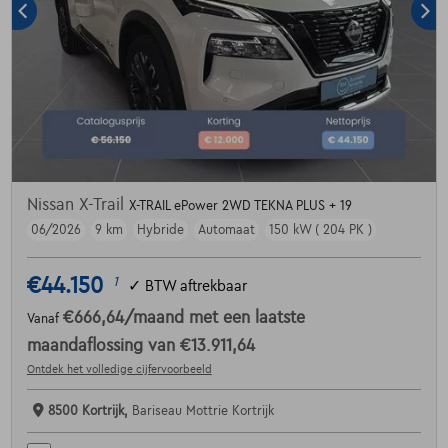
Nissan X-Trail
X-TRAIL ePower 2WD TEKNA PLUS + 19
06/2026
9 km
Hybride
Automaat
150 kW ( 204 PK )
€44.150
1
✓
BTW aftrekbaar
€666,64
/maand
met een laatste
Vanaf
maandaflossing van
€13.911,64
Ontdek het volledige cijfervoorbeeld
8500 Kortrijk,
Bariseau Mottrie Kortrijk