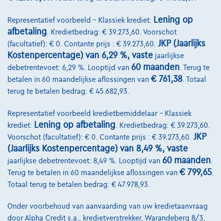
Lening op
Representatief voorbeeld – Klassiek krediet:
afbetaling
. Kredietbedrag: € 39.273,60. Voorschot
JKP (Jaarlijks
(facultatief): € 0. Contante prijs : € 39.273,60.
Kostenpercentage) van 6,29 %, vaste
jaarlijkse
60 maanden
debetrentevoet: 6,29 %. Looptijd van
. Terug te
€ 761,38
betalen in 60 maandelijkse aflossingen van
. Totaal
terug te betalen bedrag: € 45.682,93.
Representatief voorbeeld kredietbemiddelaar – Klassiek
Renault Arkana
Lening op afbetaling
krediet:
. Kredietbedrag: € 39.273,60.
1.6 Hybrid 145cv Rouge 09/22 60149km Airco GPS USB
JKP
Voorschot (facultatief): € 0. Contante prijs : € 39.273,60.
09/2022
60.152 km
Hybride
Automaat
69 kW ( 94 PK )
(Jaarlijks Kostenpercentage) van 8,49 %, vaste
60 maanden
jaarlijkse debetrentevoet: 8,49 %. Looptijd van
.
€23.250
1
€ 799,65
Terug te betalen in 60 maandelijkse aflossingen van
.
Totaal terug te betalen bedrag: € 47.978,93.
€446,14
/maand
met een laatste
Vanaf
maandaflossing van
€6.258,64
Onder voorbehoud van aanvaarding van uw kredietaanvraag
Ontdek het volledige cijfervoorbeeld
door Alpha Credit s.a., kredietverstrekker, Warandeberg 8/3,