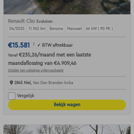
Renault Clio
Evolution
04/2025
11.962 km
Benzine
Manueel
66 kW ( 90 PK )
€15.581
1
✓
BTW aftrekbaar
€235,26
/maand
met een laatste
Vanaf
maandaflossing van
€4.909,46
Ontdek het volledige cijfervoorbeeld
2845 Niel,
Van Den Branden bvba
Vergelijk
Bekijk wagen