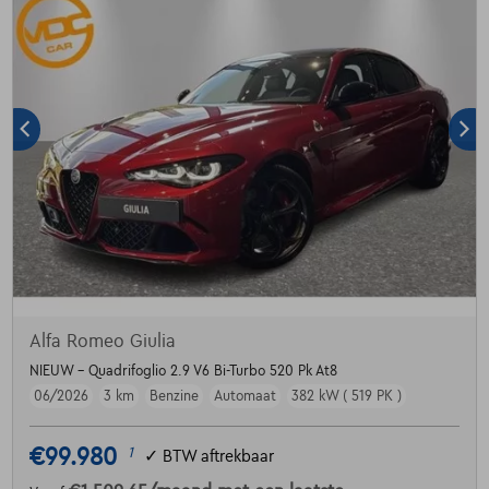
Alfa Romeo Giulia
NIEUW - Quadrifoglio 2.9 V6 Bi-Turbo 520 Pk At8
06/2026
3 km
Benzine
Automaat
382 kW ( 519 PK )
€99.980
1
✓
BTW aftrekbaar