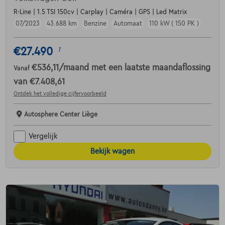
R-Line | 1.5 TSI 150cv | Carplay | Caméra | GPS | Led Matrix
07/2023
43.688 km
Benzine
Automaat
110 kW ( 150 PK )
€27.490
1
€536,11
/maand
met een laatste maandaflossing
Vanaf
van
€7.408,61
Ontdek het volledige cijfervoorbeeld
Autosphere Center Liège
Vergelijk
Bekijk wagen