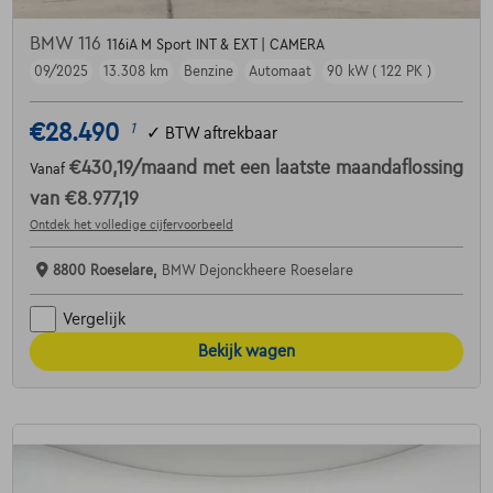
BMW 116
116iA M Sport INT & EXT | CAMERA
09/2025
13.308 km
Benzine
Automaat
90 kW ( 122 PK )
€28.490
1
✓
BTW aftrekbaar
€430,19
/maand
met een laatste maandaflossing
Vanaf
van
€8.977,19
Ontdek het volledige cijfervoorbeeld
8800 Roeselare,
BMW Dejonckheere Roeselare
Vergelijk
Bekijk wagen