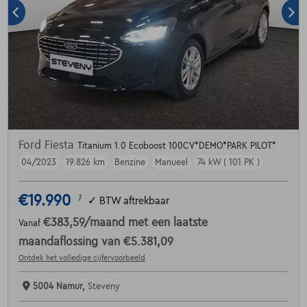
Ford Fiesta
Titanium 1.0 Ecoboost 100CV*DEMO*PARK PILOT*
04/2023
19.826 km
Benzine
Manueel
74 kW ( 101 PK )
€19.990
1
✓
BTW aftrekbaar
€383,59
/maand
met een laatste
Vanaf
maandaflossing van
€5.381,09
Ontdek het volledige cijfervoorbeeld
5004 Namur,
Steveny