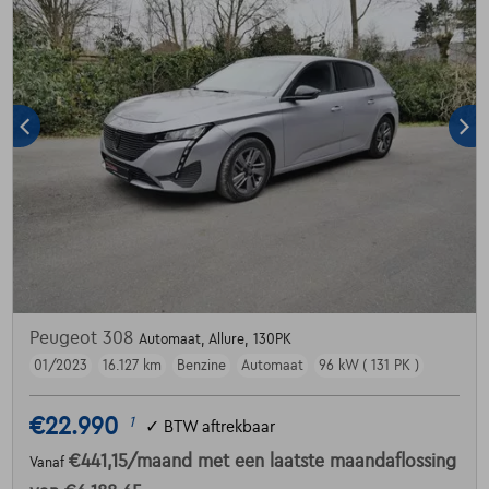
Peugeot 308
Automaat, Allure, 130PK
01/2023
16.127 km
Benzine
Automaat
96 kW ( 131 PK )
€22.990
1
✓
BTW aftrekbaar
€441,15
/maand
met een laatste maandaflossing
Vanaf