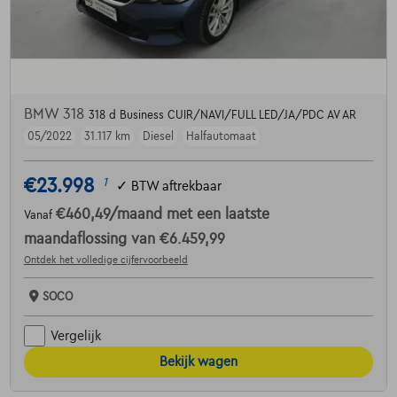
BMW 318
318 d Business CUIR/NAVI/FULL LED/JA/PDC AV AR
05/2022
31.117 km
Diesel
Halfautomaat
€23.998
1
✓
BTW aftrekbaar
€460,49
/maand
met een laatste
Vanaf
maandaflossing van
€6.459,99
Ontdek het volledige cijfervoorbeeld
SOCO
Vergelijk
Bekijk wagen