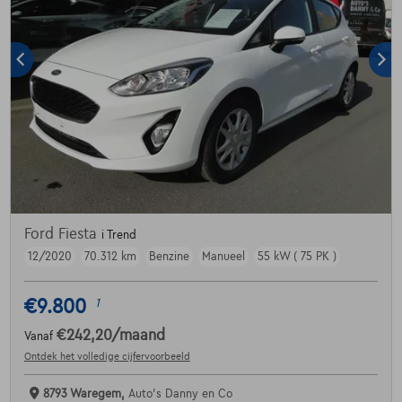
Ford Fiesta
i Trend
12/2020
70.312 km
Benzine
Manueel
55 kW ( 75 PK )
€9.800
1
€242,20
/maand
Vanaf
Ontdek het volledige cijfervoorbeeld
8793 Waregem,
Auto's Danny en Co