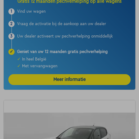
Gratis 12 maanden pechverhelping op alle wagens
1
Vind uw wagen
2
Vraag de activatie bij de aankoop aan uw dealer
3
Uw dealer activeert uw pechverhelping onmiddellijk
✓
Geniet van uw 12 maanden gratis pechverhelping
✓
In heel België
✓
Met vervangwagen
Meer informatie