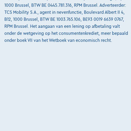
1000 Brussel, BTW BE 0445.781.316, RPM Brussel. Adverteerder:
6140 Fontaine-L'eveque,
GSL Motors
TCS Mobility S.A., agent in nevenfunctie, Boulevard Albert II 4,
B12, 1000 Brussel, BTW BE 1003.765.106, BE93 0019 6639 0767,
Vergelijk
RPM Brussel. Het aangaan van een lening op afbetaling valt
Bekijk wagen
onder de wetgeving op het consumentenkrediet, meer bepaald
onder boek VII van het Wetboek van economisch recht.