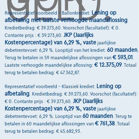
Lening op
Representatief voorbeeld – Ballonkrediet:
Over Ons
afbetaling met laatste verhoogde maandaflossing
.
Kredietbedrag: € 39.273,60. Voorschot (facultatief): € 0.
Word klant
JKP (Jaarlijks
Contante prijs : € 39.273,60.
Kostenpercentage) van 6,29 %, vaste
jaarlijkse
Wie zijn we
60 maanden
debetrentevoet: 6,29 %. Looptijd van het krediet:
.
Kwaliteitscharter
€ 593,01
Terug te betalen in 59 maandelijkse aflossingen van
.
€ 12.375,09
Laatste verhoogde maandelijkse aflossing:
. Totaal
Onze dealers
terug te betalen bedrag: € 47.362,87.
Onze partners
Lening op
Representatief voorbeeld – Klassiek krediet:
Onze team
afbetaling
. Kredietbedrag: € 39.273,60. Voorschot (facultatief):
JKP (Jaarlijks
€ 0. Contante prijs : € 39.273,60.
Contact
Kostenpercentage) van 6,29 %, vaste
jaarlijkse
60 maanden
debetrentevoet: 6,29 %. Looptijd van
. Terug te
€ 761,38
betalen in 60 maandelijkse aflossingen van
. Totaal
terug te betalen bedrag: € 45.682,93.
@2024 TCS Mobility SA/NV Copyright