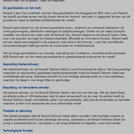
hebben alles voor je gedekt. Laten we beginnen!
De geschiedenis van het merk:
Renault is een Frans automerk met een rijke geschiedenis die teruggaat tot 1898, toen Louis Renault
het bedrijf oprichtte samen met zijn broers Marcel en Fernand. Het merk is uitgegroeid tot een van de
grootste en meest invloedrijke autofabrikanten ter wereld.
Renault staat bekend om zijn diverse assortiment auto's, variërend van compacte stadsauto's tot
ruime gezinswagens, elektrische voertuigen en bedrijfsvoertuigen. Enkele van de meest iconische
modellen van Renault zijn onder meer de Renault Clio, Renault Megane en de Renault Captur. Deze
auto's zijn populair vanwege hun betrouwbaarheid, efficiëntie en innovatieve functies. Renault heeft
ook een sterke aanwezigheid in de autosport, met name in de Formule 1, waar het verschillende
kampioenschappen heeft gewonnen als constructeur en motorleverancier.
Met zijn lange geschiedenis van innovatie, toewijding aan kwaliteit en vooruitstrevende ontwerpen
blijft Renault een van de meest gewaardeerde en gerespecteerde automerken ter wereld.
Bespreking interieurontwerp:
Het interieurontwerp van de Renault Talisman Diesel is zowel functioneel als stijlvol. Met hoogwaardige
materialen en ergonomisch geplaatste bedieningselementen biedt de Renault Talisman Diesel een
comfortabele rijervaring. Daarnaast beschikt hij over handige opbergruimtes en ruime zitplaatsen,
waardoor hij ideaal is voor lange ritten en gezinsuitjes.
Bespreking van het externe ontwerp:
Het externe ontwerp van de Renault Talisman Diesel is een lust voor het oog. Met zijn slanke lijnen,
opvallende grille en LED-koplampen trekt hij zeker de aandacht op de weg. Bovendien biedt de
Renault Talisman Diesel verschillende opties voor personalisatie, zoals kleurencombinaties en dakstijlen,
waardoor je hem kunt aanpassen aan jouw persoonlijke smaak.
Prestaties en rijervaring:
Wat betreft prestaties stelt de Renault Talisman Diesel zeker niet teleur. Met krachtige motoren en
soepele acceleratie biedt hij een plezierige rijervaring. Daarnaast is de Renault Talisman Diesel ook
zuinig in brandstofverbruik, wat ideaal is voor lange afstanden of dagelijks woon-werkverkeer.
Technologische functies: