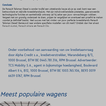
Conclusie:
De Renault Talisman Diesel is zonder twijfel een uitstekende keuze als je op zoek bent naar een
betrouwbare en stijlvolle tweedehandsauto. Met zijn indrukwekkendede prestaties, geavanceerde
technologische functies en aantrekkelijk ontwerp zal hij zeker aan jouw verwachtingen voldoen.
Vergeet niet om grondig onderzoek te doen, prijzen te vergelijken en eventueel een proefrit te maken
voordat je definitief beslist. Veel succes met het vinden van jouw perfecte tweedehands Renault
Talisman Diesel! Benieuwd naar andere specifieke modellen van dit merk? Ontdek dan hier alvast
Renault Austral
,
Renault Arkana
en
Renault Clio
.
Onder voorbehoud van aanvaarding van uw kredietaanvraag
door Alpha Credit s.a., kredietverstrekker, Warandeberg 8/3,
1000 Brussel, BTW BE 0445.781.316, RPM Brussel. Adverteerder:
TCS Mobility S.A., agent in bijkomstige hoedanigheid, Boulevard
Albert II 4, B12, 1000 Brussel, BTW BE 1003.765.106, BE93 0019
6639 0767, RPM Brussel.
Meest populaire wagens