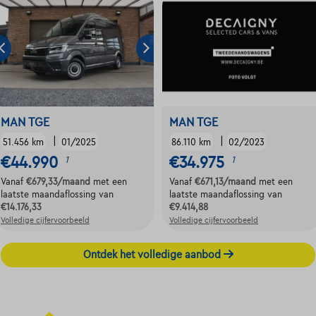
MAN TGE
MAN TGE
|
|
51.456 km
01/2025
86.110 km
02/2023
€44.990
€34.975
1
1
Vanaf
€679,33
/maand
met een
Vanaf
€671,13
/maand
met een
laatste maandaflossing van
laatste maandaflossing van
€14.176,33
€9.414,88
Volledige cijfervoorbeeld
Volledige cijfervoorbeeld
Ontdek het volledige aanbod