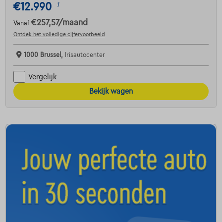
€12.990
1
€257,57
/maand
Vanaf
Ontdek het volledige cijfervoorbeeld
1000 Brussel,
Irisautocenter
Vergelijk
Bekijk wagen