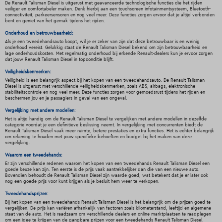
De Renault Talisman Diesel is uitgerust met geavanceerde technologische functies die het rijden
veiliger en comfortabeler maken. Denk hierbij aan een touchscreen infotainmentsysteem, Bluetooth-
connectiviteit, parkeersensoren en nog veel meer. Deze functies zorgen ervoor dat je altijd verbonden
bent en geniet van het gemak tijdens het rijden.
Onderhoud en betrouwbaarheid:
Als je een tweedehandsauto koopt, wil je er zeker van zijn dat deze betrouwbaar is en weinig
onderhoud vereist. Gelukkig staat de Renault Talisman Diesel bekend om zijn betrouwbaarheid en
lage onderhoudskosten. Met regelmatig onderhoud bij erkende Renault-dealers kun je ervoor zorgen
dat jouw Renault Talisman Diesel in topconditie blijft.
Veiligheidskenmerken:
Veiligheid is een belangrijk aspect bij het kopen van een tweedehandsauto. De Renault Talisman
Diesel is uitgerust met verschillende veiligheidskenmerken, zoals ABS, airbags, elektronische
stabiliteitscontrole en nog veel meer. Deze functies zorgen voor gemoedsrust tijdens het rijden en
beschermen jou en je passagiers in geval van een ongeval.
Vergelijking met andere modellen:
Het is altijd handig om de Renault Talisman Diesel te vergelijken met andere modellen in dezelfde
categorie voordat je een definitieve beslissing neemt. In vergelijking met concurrenten biedt de
Renault Talisman Diesel vaak meer ruimte, betere prestaties en extra functies. Het is echter belangrijk
om rekening te houden met jouw specifieke behoeften en budget bij het maken van deze
vergelijking.
Waarom een tweedehands:
Er zijn verschillende redenen waarom het kopen van een tweedehands Renault Talisman Diesel een
goede keuze kan zijn. Ten eerste is de prijs vaak aantrekkelijker dan die van een nieuwe auto.
Bovendien behoudt de Renault Talisman Diesel zijn waarde goed, wat betekent dat je er later ook
nog een goede prijs voor kunt krijgen als je besluit hem weer te verkopen.
Tweedehandsprijzen:
Bij het kopen van een tweedehands Renault Talisman Diesel is het belangrijk om de prijzen goed te
vergelijken. De prijs kan variëren afhankelijk van factoren zoals kilometerstand, leeftijd en algemene
staat van de auto. Het is raadzaam om verschillende dealers en online marktplaatsen te raadplegen
om een idee te krijgen van de gangbare prijzen voor een tweedehands Renault Talisman Diesel.