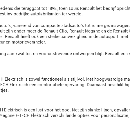
edenis die teruggaat tot 1898, toen Louis Renault het bedrijf opric
st invloedrijke autofabrikanten ter wereld.
auto's, variërend van compacte stadsauto's tot ruime gezinswagens,
lt zijn onder meer de Renault Clio, Renault Megane en de Renault 
es. Renault heeft ook een sterke aanwezigheid in de autosport, met
r en motorleverancier.
ding aan kwaliteit en vooruitstrevende ontwerpen blijft Renault e
 Elektrisch is zowel functioneel als stijlvol. Met hoogwaardige m
H Elektrisch een comfortabele rijervaring. Daarnaast beschikt hij
tjes.
lektrisch is een lust voor het oog. Met zijn slanke lijnen, opvalle
gane E-TECH Elektrisch verschillende opties voor personalisatie, 
.