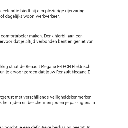
eleratie biedt hij een plezierige rijervaring.
 of dagelijks woon-werkverkeer.
n comfortabeler maken. Denk hierbij aan een
rvoor dat je altijd verbonden bent en geniet van
ukkig staat de Renault Megane E-TECH Elektrisch
un je ervoor zorgen dat jouw Renault Megane E-
itgerust met verschillende veiligheidskenmerken,
s het rijden en beschermen jou en je passagiers in
 voordat je een definitieve beslissing neemt. In