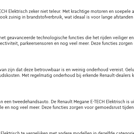
CH Elektrisch zeker niet teleur. Met krachtige motoren en soepele acc
ook zuinig in brandstofverbruik, wat ideaal is voor lange afstanden
met geavanceerde technologische functies die het rijden veiliger e
tiviteit, parkeersensoren en nog veel meer. Deze functies zorgen e
 van zijn dat deze betrouwbaar is en weinig onderhoud vereist. Gel
dskosten. Met regelmatig onderhoud bij erkende Renault-dealers k
 van een tweedehandsauto. De Renault Megane E-TECH Elektrisch is u
role en nog veel meer. Deze functies zorgen voor gemoedsrust tijden
lektrisch te vergelijken met andere modellen in dezelfde categorie