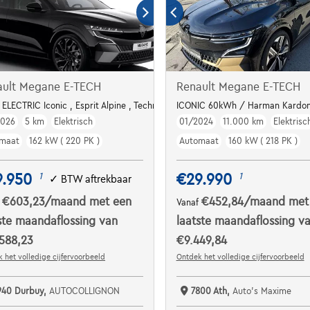
ault Megane E-TECH
Renault Megane E-TECH
ELECTRIC Iconic , Esprit Alpine , Techno
ICONIC 60kWh / Harman Kardon
2026
5 km
Elektrisch
01/2024
11.000 km
Elektrisc
maat
162 kW ( 220 PK )
Automaat
160 kW ( 218 PK )
9.950
€29.990
1
1
✓
BTW aftrekbaar
€603,23
/maand
met een
€452,84
/maand
met
f
Vanaf
ste maandaflossing van
laatste maandaflossing v
588,23
€9.449,84
 het volledige cijfervoorbeeld
Ontdek het volledige cijfervoorbeeld
940 Durbuy,
AUTOCOLLIGNON
7800 Ath,
Auto's Maxime