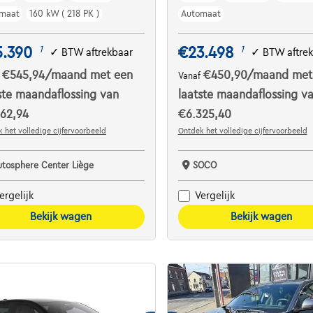
maat
160 kW ( 218 PK )
Automaat
5.390
€23.498
1
1
✓
BTW aftrekbaar
✓
BTW aftre
€545,94
/maand
met een
€450,90
/maand
met
f
Vanaf
ste maandaflossing van
laatste maandaflossing v
162,94
€6.325,40
 het volledige cijfervoorbeeld
Ontdek het volledige cijfervoorbeeld
utosphere Center Liège
SOCO
ergelijk
Vergelijk
Bekijk wagen
Bekijk wagen