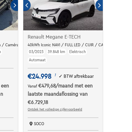
Renault Megane E-TECH
 / Caméra 360 /
40kWh Iconic NAVI / FULL LED / CUIR / CAMERA / JA 20"
h
03/2023
39.848 km
Elektrisch
Automaat
€24.998
1
✓
BTW aftrekbaar
 een
€479,68
/maand
met een
Vanaf
an
laatste maandaflossing van
€6.729,18
Ontdek het volledige cijfervoorbeeld
SOCO