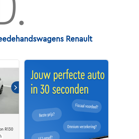
D.
weedehandswagens Renault
on R130
h