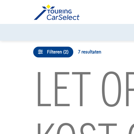
Skip
to
content
Filteren (2)
7
resultaten
LET O