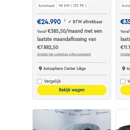
Automaat
96 kW ( 130 PK )
Auto
€24.990
€3
1
✓
BTW aftrekbaar
€385,50
/maand
met een
Vanaf
Vana
laatste maandaflossing van
laat
€7.882,50
€11.
Ontdek het volledige cijfervoorbeeld
Ontdek
Autosphere Center Liège
A
Vergelijk
V
Bekijk wagen