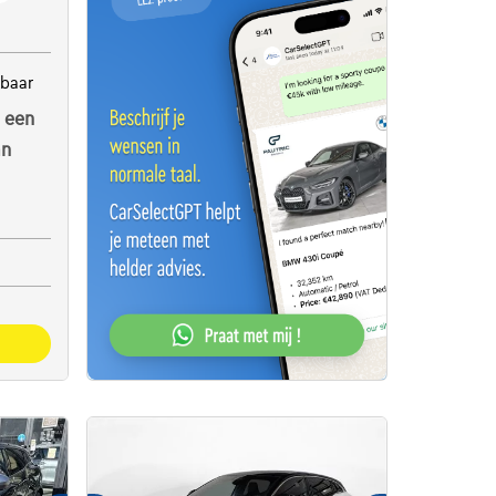
kbaar
 een
an