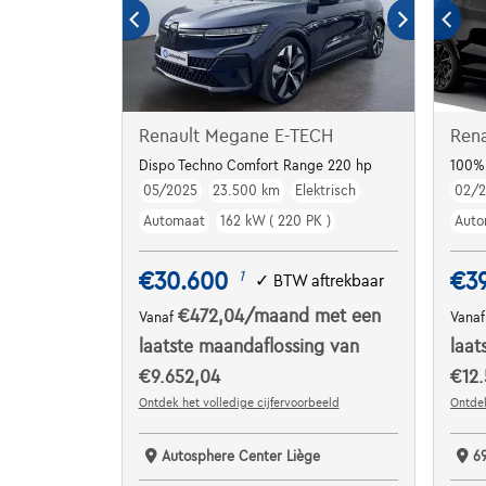
Renault Megane E-TECH
Ren
Dispo Techno Comfort Range 220 hp
100% 
05/2025
23.500 km
Elektrisch
02/
Automaat
162 kW ( 220 PK )
Auto
€30.600
€3
1
✓
BTW aftrekbaar
€472,04
/maand
met een
Vanaf
Vana
laatste maandaflossing van
laat
€9.652,04
€12.
Ontdek het volledige cijfervoorbeeld
Ontdek
Autosphere Center Liège
6