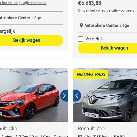
€6.683,88
 het volledige cijfervoorbeeld
Ontdek het volledige cijfervoorbeeld
utosphere Center Liège
Autosphere Center Liège
ergelijk
Vergelijk
Bekijk wagen
Bekijk wagen
NIEUWE PRIJS
ult Clio
Renault Zoe
t Alpine | 1.0 Tce 90 cv | Gps | Carplay | Clim auto | Alu
52 kWh R135 Iconic E.V.50