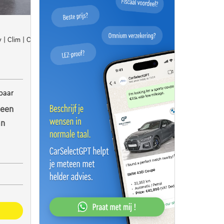
y | Clim | Capteurs AR | Cruise Adaptatif
baar
 een
an