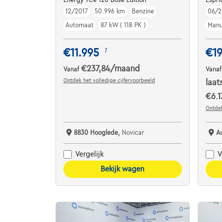
12/2017
50.996 km
Benzine
06/2
Automaat
87 kW ( 118 PK )
Manu
€11.995
€19
1
€237,84
/maand
Vanaf
Vana
Ontdek het volledige cijfervoorbeeld
laat
€6.1
Ontdek
8830 Hooglede,
Novicar
A
Vergelijk
V
Bekijk wagen