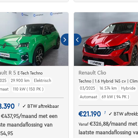
ult R 5
Renault Clio
E-Tech Techno
025
29.900 km
Elektrisch
Techno | 1.6 Hybrid 145 cv | Cli
03/2025
16.574 km
Hybride
maat
110 kW ( 150 PK )
Automaat
69 kW ( 94 PK )
8.390
1
✓
BTW aftrekbaar
€21.190
1
✓
BTW aftrek
€437,95
/maand
met een
f
€326,88
/maand
met
ste maandaflossing van
Vanaf
laatste maandaflossing v
954,95