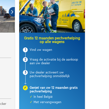
Gratis 12 maanden pechverhelping
op alle wagens
1
Vind uw wagen
2
Vraag de activatie bij de aankoop
aan uw dealer
3
Uw dealer activeert uw
pechverhelping onmiddellijk
✓
Geniet van uw 12 maanden gratis
pechverhelping
✓
In heel België
✓
Met vervangwagen
cker