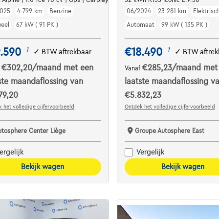
025
4.799 km
Benzine
06/2024
23.281 km
Elektrisc
eel
67 kW ( 91 PK )
Automaat
99 kW ( 135 PK )
.590
€18.490
1
1
✓
BTW aftrekbaar
✓
BTW aftrek
€302,20
/maand
met een
€285,23
/maand
met
f
Vanaf
ste maandaflossing van
laatste maandaflossing v
79,20
€5.832,23
 het volledige cijfervoorbeeld
Ontdek het volledige cijfervoorbeeld
utosphere Center Liège
Groupe Autosphere East
ergelijk
Vergelijk
Bekijk wagen
Bekijk wagen