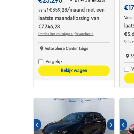
€23.290
✓
BTW aftrekbaar
€17
€359,28
/maand
met een
Vanaf
laatste maandaflossing van
Vana
laat
€7.346,28
€5.
Ontdek het volledige cijfervoorbeeld
Ontdek
Autosphere Center Liège
3
Vergelijk
V
Bekijk wagen