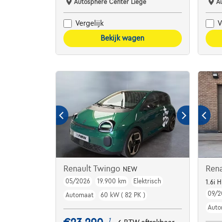
Autosphere Center Liège
A
Vergelijk
V
Bekijk wagen
Renault Twingo
Rena
NEW
05/2026
19.900 km
Elektrisch
1.6i
09/2
Automaat
60 kW ( 82 PK )
Auto
1