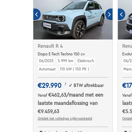
Renault R 4
Rena
Dispo E-Tech Techno 150 cv
Evolu
06/2025
5.999 km
Elektrisch
06/2
Automaat
110 kW ( 150 PK )
Manu
€29.990
€17
1
✓
BTW aftrekbaar
€462,63
/maand
met een
Vanaf
Vana
laatste maandaflossing van
laat
€9.459,63
€5.5
Ontdek het volledige cijfervoorbeeld
Ontdek