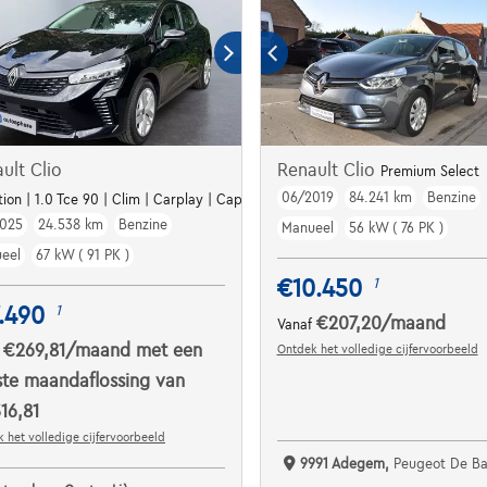
ult Clio
Renault Clio
Premium Select
06/2019
84.241 km
Benzine
tion | 1.0 Tce 90 | Clim | Carplay | Capteurs arr | Cruise
025
24.538 km
Benzine
Manueel
56 kW ( 76 PK )
eel
67 kW ( 91 PK )
€10.450
1
.490
1
€207,20
/maand
Vanaf
€269,81
/maand
met een
Ontdek het volledige cijfervoorbeeld
f
ste maandaflossing van
16,81
 het volledige cijfervoorbeeld
9991 Adegem,
Peugeot De Ba