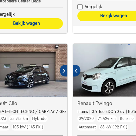
utosphere Center Liège
Vergelijk
ergelijk
Bekijk wagen
Bekijk wagen
ult Clio
Renault Twingo
 HEV E-TECH TECHNO / CARPLAY / GPS / CAMERA / LED / DAB
Intens | 0.9 Tce EDC 90 cv | Boît
023
55.745 km
Hybride
09/2020
74.424 km
Benzine
maat
105 kW ( 143 PK )
Automaat
68 kW ( 92 PK )