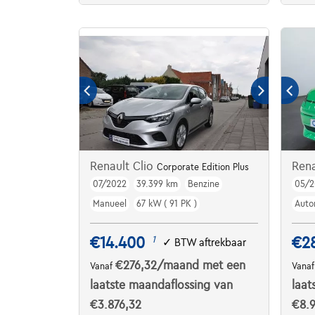
Renault Clio
Rena
Corporate Edition Plus
07/2022
39.399 km
Benzine
05/2
Manueel
67 kW ( 91 PK )
Auto
€14.400
€2
1
✓
BTW aftrekbaar
€276,32
/maand
met een
Vanaf
Vana
laatste maandaflossing van
laat
€3.876,32
€8.