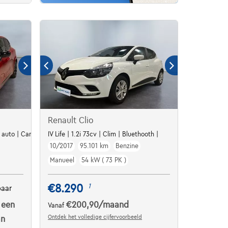
Renault Clio
m auto | Caméra | Carplay | Cruise
IV Life | 1.2i 73cv | Clim | Bluethooth |
10/2017
95.101 km
Benzine
Manueel
54 kW ( 73 PK )
€8.290
1
baar
 een
€200,90
/maand
Vanaf
Ontdek het volledige cijfervoorbeeld
an