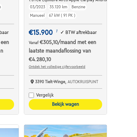
h
03/2023
35.120 km
Benzine
Manueel
67 kW ( 91 PK )
€15.900
1
baar
✓
BTW aftrekbaar
 een
€305,10
/maand
met een
Vanaf
an
laatste maandaflossing van
€4.280,10
Ontdek het volledige cijfervoorbeeld
3390 Tielt-Winge,
AUTOKRUISPUNT
Vergelijk
Bekijk wagen