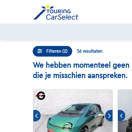
Skip
to
content
Filteren (2)
56
resultaten
We hebben momenteel geen Ren
die je misschien aanspreken.