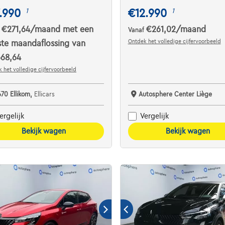
.990
€12.990
1
1
€271,64
/maand
met een
€261,02
/maand
f
Vanaf
Ontdek het volledige cijfervoorbeeld
ste maandaflossing van
668,64
 het volledige cijfervoorbeeld
670 Ellikom,
Ellicars
Autosphere Center Liège
ergelijk
Vergelijk
Bekijk wagen
Bekijk wagen