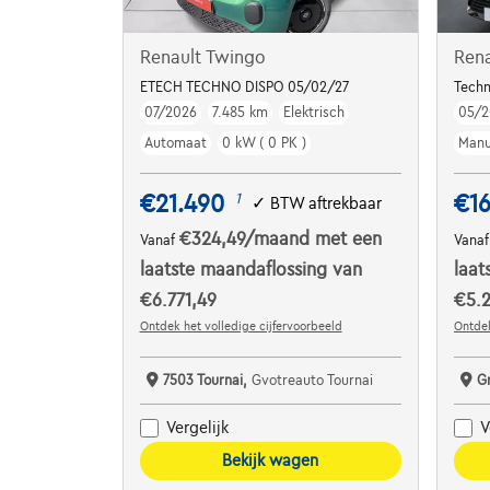
Renault Twingo
Rena
ETECH TECHNO DISPO 05/02/27
Tech
07/2026
7.485 km
Elektrisch
05/2
Automaat
0 kW ( 0 PK )
Manu
€21.490
€1
1
✓
BTW aftrekbaar
€324,49
/maand
met een
Vanaf
Vana
laatste maandaflossing van
laat
€6.771,49
€5.
Ontdek het volledige cijfervoorbeeld
Ontdek
7503 Tournai,
Gvotreauto Tournai
G
Vergelijk
V
Bekijk wagen