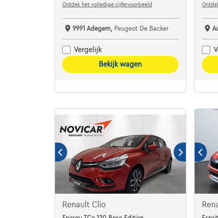
Ontdek het volledige cijfervoorbeeld
Ontdek
9991 Adegem,
Peugeot De Backer
A
Vergelijk
V
Bekijk wagen
Renault Clio
Rena
Energy TCe 120 Bose Edition
Espri