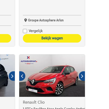
Groupe Autosphere Arlon
Vergelijk
Bekijk wagen
Renault Clio
1.0TCe Equilibre Airco Apple Carplay Android Auto