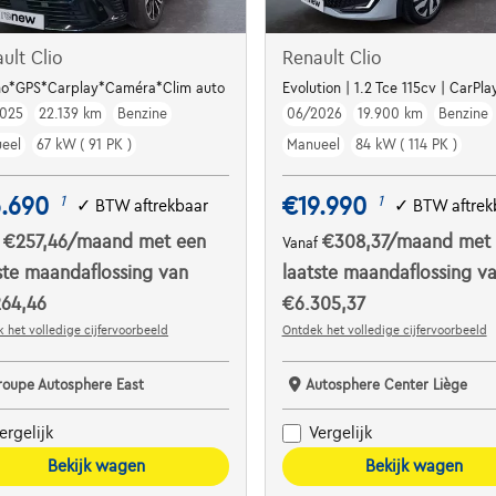
ult Clio
Renault Clio
no*GPS*Carplay*Caméra*Clim auto
Evolution | 1.2 Tce 115cv | CarPla
025
22.139 km
Benzine
06/2026
19.900 km
Benzine
eel
67 kW ( 91 PK )
Manueel
84 kW ( 114 PK )
6.690
€19.990
1
1
✓
BTW aftrekbaar
✓
BTW aftrek
€257,46
/maand
met een
€308,37
/maand
met
f
Vanaf
ste maandaflossing van
laatste maandaflossing v
264,46
€6.305,37
 het volledige cijfervoorbeeld
Ontdek het volledige cijfervoorbeeld
roupe Autosphere East
Autosphere Center Liège
ergelijk
Vergelijk
Bekijk wagen
Bekijk wagen