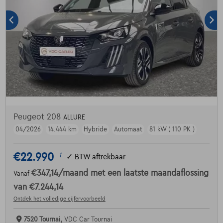
Peugeot 208
ALLURE
04/2026
14.444 km
Hybride
Automaat
81 kW ( 110 PK )
€22.990
1
✓
BTW aftrekbaar
€347,14
/maand
met een laatste maandaflossing
Vanaf
van
€7.244,14
Ontdek het volledige cijfervoorbeeld
7520 Tournai,
VDC Car Tournai