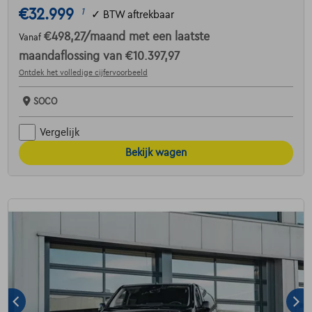
€32.999
1
✓
BTW aftrekbaar
€498,27
/maand
met een laatste
Vanaf
maandaflossing van
€10.397,97
Ontdek het volledige cijfervoorbeeld
SOCO
Vergelijk
Bekijk wagen