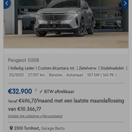
Peugeot 5008
| Volledig Leder | Custom Alcantara int. | Zetelverw. | Dodehoekdet. | Par
05/2025
27.597 km
Benzine
Automaat
107 kW ( 145 PK )
€32.900
1
✓
BTW aftrekbaar
€496,77
/maand
met een laatste maandaflossing
Vanaf
van
€10.366,77
Ontdek het volledige cijfervoorbeeld
2300 Turnhout,
Garage Barto