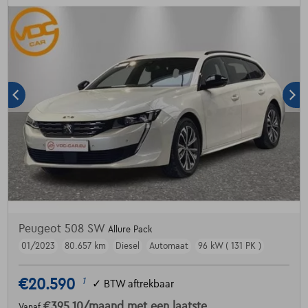
Peugeot 508 SW
Allure Pack
01/2023
80.657 km
Diesel
Automaat
96 kW ( 131 PK )
€20.590
1
✓
BTW aftrekbaar
€395,10
/maand
met een laatste
Vanaf