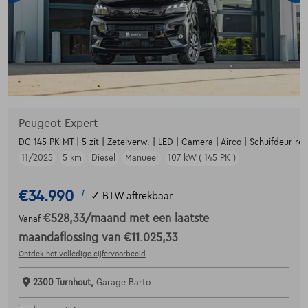
Peugeot Expert
DC 145 PK MT | 5-zit | Zetelverw. | LED | Camera | Airco | Schuifdeur rech
11/2025
5 km
Diesel
Manueel
107 kW ( 145 PK )
€34.990
1
✓
BTW aftrekbaar
€528,33
/maand
met een laatste
Vanaf
maandaflossing van
€11.025,33
Ontdek het volledige cijfervoorbeeld
2300 Turnhout,
Garage Barto