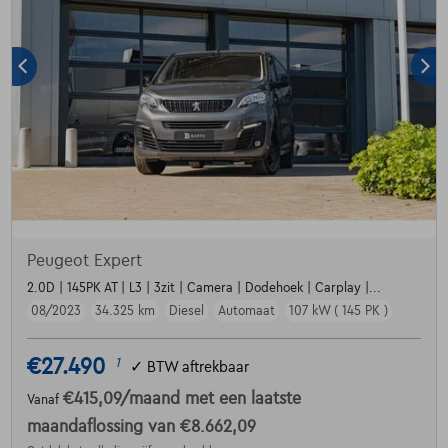
Peugeot Expert
2.0D | 145PK AT | L3 | 3zit | Camera | Dodehoek | Carplay |...
08/2023
34.325 km
Diesel
Automaat
107 kW ( 145 PK )
€27.490
1
✓
BTW aftrekbaar
€415,09
/maand
met een laatste
Vanaf
maandaflossing van
€8.662,09