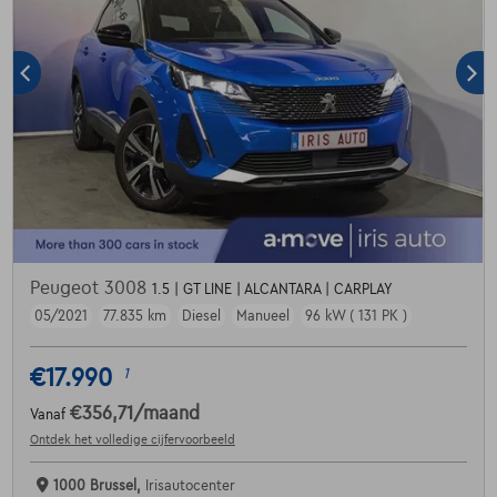
Peugeot 3008
1.5 | GT LINE | ALCANTARA | CARPLAY
05/2021
77.835 km
Diesel
Manueel
96 kW ( 131 PK )
€17.990
1
€356,71
/maand
Vanaf
Ontdek het volledige cijfervoorbeeld
1000 Brussel,
Irisautocenter