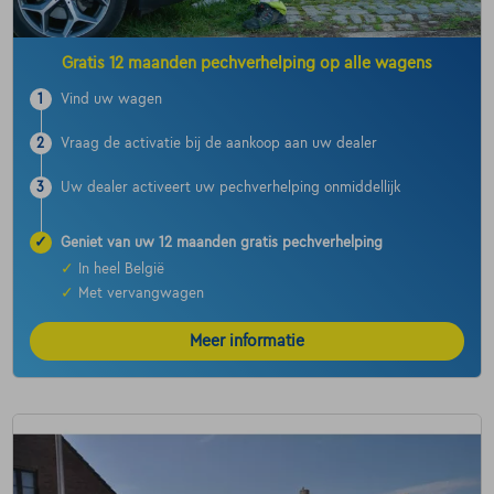
Gratis 12 maanden pechverhelping op alle wagens
1
Vind uw wagen
2
Vraag de activatie bij de aankoop aan uw dealer
3
Uw dealer activeert uw pechverhelping onmiddellijk
✓
Geniet van uw 12 maanden gratis pechverhelping
✓
In heel België
✓
Met vervangwagen
Meer informatie