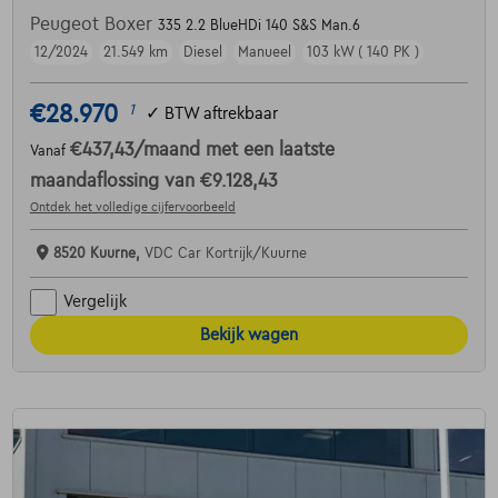
Peugeot Boxer
335 2.2 BlueHDi 140 S&S Man.6
12/2024
21.549 km
Diesel
Manueel
103 kW ( 140 PK )
€28.970
1
✓
BTW aftrekbaar
€437,43
/maand
met een laatste
Vanaf
maandaflossing van
€9.128,43
Ontdek het volledige cijfervoorbeeld
8520 Kuurne,
VDC Car Kortrijk/Kuurne
Vergelijk
Bekijk wagen