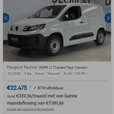
Peugeot Partner
100PK L1 *Camera*App Connect
02/2026
5 km
Diesel
Manueel
74 kW ( 100 PK )
€22.475
1
✓
BTW aftrekbaar
€339,36
/maand
met een laatste
Vanaf
maandaflossing van
€7.081,86
Ontdek het volledige cijfervoorbeeld