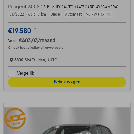
Peugeot 3008
1.5 BlueHDi *AUTOMAAT*CARPLAY*CAMERA*
01/2022
68.349 km
Diesel
Automaat
96 kW ( 131 PK )
€19.580
1
€403,03
/maand
Vanaf
Ontdek het volledige cijfervoorbeeld
3800 Sint-Truiden,
AUTO.
Vergelijk
Bekijk wagen