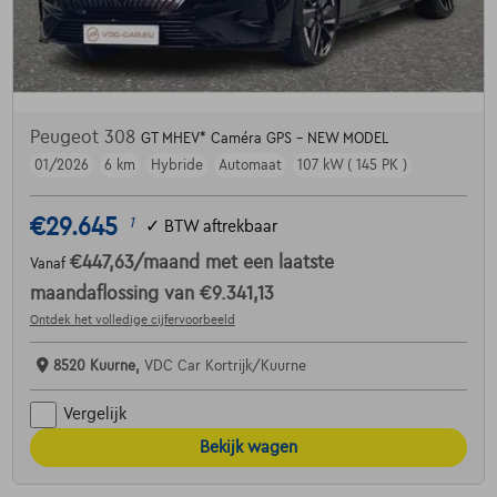
Peugeot 308
GT MHEV* Caméra GPS - NEW MODEL
01/2026
6 km
Hybride
Automaat
107 kW ( 145 PK )
€29.645
1
✓
BTW aftrekbaar
€447,63
/maand
met een laatste
Vanaf
maandaflossing van
€9.341,13
Ontdek het volledige cijfervoorbeeld
8520 Kuurne,
VDC Car Kortrijk/Kuurne
Vergelijk
Bekijk wagen