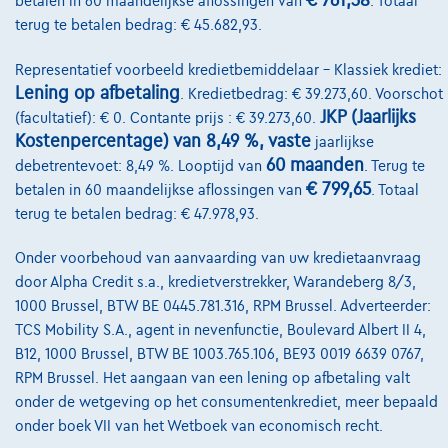
€ 761,38
betalen in 60 maandelijkse aflossingen van
. Totaal
terug te betalen bedrag: € 45.682,93.
2300 Turnhout,
Garage Barto
Representatief voorbeeld kredietbemiddelaar – Klassiek krediet:
Vergelijk
Lening op afbetaling
. Kredietbedrag: € 39.273,60. Voorschot
Bekijk wagen
JKP (Jaarlijks
(facultatief): € 0. Contante prijs : € 39.273,60.
Kostenpercentage) van 8,49 %, vaste
jaarlijkse
60 maanden
debetrentevoet: 8,49 %. Looptijd van
. Terug te
€ 799,65
betalen in 60 maandelijkse aflossingen van
. Totaal
terug te betalen bedrag: € 47.978,93.
Onder voorbehoud van aanvaarding van uw kredietaanvraag
door Alpha Credit s.a., kredietverstrekker, Warandeberg 8/3,
1000 Brussel, BTW BE 0445.781.316, RPM Brussel. Adverteerder:
TCS Mobility S.A., agent in nevenfunctie, Boulevard Albert II 4,
B12, 1000 Brussel, BTW BE 1003.765.106, BE93 0019 6639 0767,
RPM Brussel. Het aangaan van een lening op afbetaling valt
onder de wetgeving op het consumentenkrediet, meer bepaald
onder boek VII van het Wetboek van economisch recht.