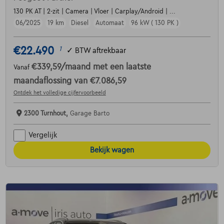
130 PK AT | 2-zit | Camera | Vloer | Carplay/Android | ...
06/2025
19 km
Diesel
Automaat
96 kW ( 130 PK )
€22.490
1
✓
BTW aftrekbaar
€339,59
/maand
met een laatste
Vanaf
maandaflossing van
€7.086,59
Ontdek het volledige cijfervoorbeeld
2300 Turnhout,
Garage Barto
Vergelijk
Bekijk wagen