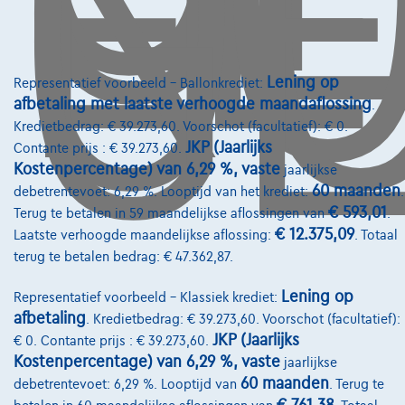
O
GE
Lening op
Representatief voorbeeld – Ballonkrediet:
afbetaling met laatste verhoogde maandaflossing
.
Kredietbedrag: € 39.273,60. Voorschot (facultatief): € 0.
JKP (Jaarlijks
Contante prijs : € 39.273,60.
Kostenpercentage) van 6,29 %, vaste
jaarlijkse
60 maanden
debetrentevoet: 6,29 %. Looptijd van het krediet:
.
€ 593,01
Terug te betalen in 59 maandelijkse aflossingen van
.
Peugeot 3008
€ 12.375,09
Laatste verhoogde maandelijkse aflossing:
. Totaal
GT | 210 PK | 360° | Alcantara | Pano | Zetelverw. | Airco | Navi | Elektr. ko
terug te betalen bedrag: € 47.362,87.
06/2025
9.322 km
Elektrisch
Automaat
154 kW ( 210 PK )
Lening op
Representatief voorbeeld – Klassiek krediet:
€36.900
1
✓
BTW aftrekbaar
afbetaling
. Kredietbedrag: € 39.273,60. Voorschot (facultatief):
JKP (Jaarlijks
€ 0. Contante prijs : € 39.273,60.
€557,17
/maand
met een laatste maandaflossing
Vanaf
Kostenpercentage) van 6,29 %, vaste
jaarlijkse
van
€11.627,17
60 maanden
debetrentevoet: 6,29 %. Looptijd van
. Terug te
Ontdek het volledige cijfervoorbeeld