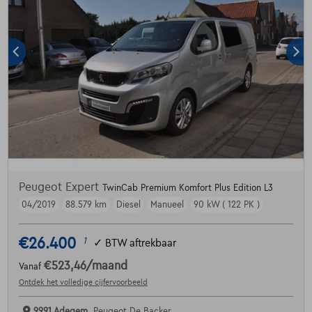
Peugeot Expert
TwinCab Premium Komfort Plus Edition L3
04/2019
88.579 km
Diesel
Manueel
90 kW ( 122 PK )
€26.400
1
✓
BTW aftrekbaar
€523,46
/maand
Vanaf
Ontdek het volledige cijfervoorbeeld
9991 Adegem,
Peugeot De Backer