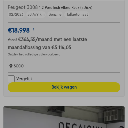
Peugeot 3008
1.2 PureTech Allure Pack (EU6.4)
02/2023
50.479 km
Benzine
Halfautomaat
€18.998
1
€364,55
/maand
met een laatste
Vanaf
maandaflossing van
€5.114,05
Ontdek het volledige cijfervoorbeeld
SOCO
Vergelijk
Bekijk wagen