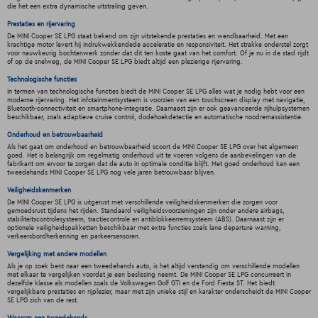
die het een extra dynamische uitstraling geven.
Prestaties en rijervaring
De MINI Cooper SE LPG staat bekend om zijn uitstekende prestaties en wendbaarheid. Met een
krachtige motor levert hij indrukwekkendede acceleratie en responsiviteit. Het strakke onderstel zorgt
voor nauwkeurig bochtenwerk zonder dat dit ten koste gaat van het comfort. Of je nu in de stad rijdt
of op de snelweg, de MINI Cooper SE LPG biedt altijd een plezierige rijervaring.
Technologische functies
In termen van technologische functies biedt de MINI Cooper SE LPG alles wat je nodig hebt voor een
moderne rijervaring. Het infotainmentsysteem is voorzien van een touchscreen display met navigatie,
Bluetooth-connectiviteit en smartphone-integratie. Daarnaast zijn er ook geavanceerde rijhulpsystemen
beschikbaar, zoals adaptieve cruise control, dodehoekdetectie en automatische noodremassistentie.
Onderhoud en betrouwbaarheid
Als het gaat om onderhoud en betrouwbaarheid scoort de MINI Cooper SE LPG over het algemeen
goed. Het is belangrijk om regelmatig onderhoud uit te voeren volgens de aanbevelingen van de
fabrikant om ervoor te zorgen dat de auto in optimale conditie blijft. Met goed onderhoud kan een
tweedehands MINI Cooper SE LPG nog vele jaren betrouwbaar blijven.
Veiligheidskenmerken
De MINI Cooper SE LPG is uitgerust met verschillende veiligheidskenmerken die zorgen voor
gemoedsrust tijdens het rijden. Standaard veiligheidsvoorzieningen zijn onder andere airbags,
stabiliteitscontrolesysteem, tractiecontrole en antiblokkeerremsysteem (ABS). Daarnaast zijn er
optionele veiligheidspakketten beschikbaar met extra functies zoals lane departure warning,
verkeersbordherkenning en parkeersensoren.
Vergelijking met andere modellen
Als je op zoek bent naar een tweedehands auto, is het altijd verstandig om verschillende modellen
met elkaar te vergelijken voordat je een beslissing neemt. De MINI Cooper SE LPG concurreert in
dezelfde klasse als modellen zoals de Volkswagen Golf GTI en de Ford Fiesta ST. Het biedt
vergelijkbare prestaties en rijplezier, maar met zijn unieke stijl en karakter onderscheidt de MINI Cooper
SE LPG zich van de rest.