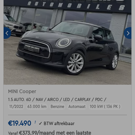
MINI Cooper
1.5 AUTO. 6D / NAV / AIRCO / LED / CARPLAY / PDC /
11/2022
63.000 km
Benzine
Automaat
100 kW ( 136 PK )
€19.490
1
✓
BTW aftrekbaar
€373,99
/maand
met een laatste
Vanaf