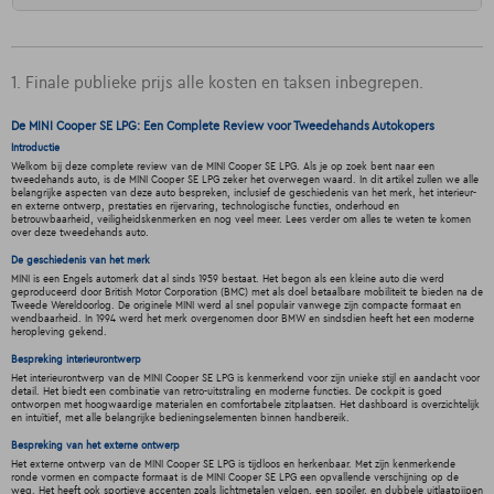
1. Finale publieke prijs alle kosten en taksen inbegrepen.
De MINI Cooper SE LPG: Een Complete Review voor Tweedehands Autokopers
Introductie
Welkom bij deze complete review van de MINI Cooper SE LPG. Als je op zoek bent naar een
tweedehands auto, is de MINI Cooper SE LPG zeker het overwegen waard. In dit artikel zullen we alle
belangrijke aspecten van deze auto bespreken, inclusief de geschiedenis van het merk, het interieur-
en externe ontwerp, prestaties en rijervaring, technologische functies, onderhoud en
betrouwbaarheid, veiligheidskenmerken en nog veel meer. Lees verder om alles te weten te komen
over deze tweedehands auto.
De geschiedenis van het merk
MINI is een Engels automerk dat al sinds 1959 bestaat. Het begon als een kleine auto die werd
geproduceerd door British Motor Corporation (BMC) met als doel betaalbare mobiliteit te bieden na de
Tweede Wereldoorlog. De originele MINI werd al snel populair vanwege zijn compacte formaat en
wendbaarheid. In 1994 werd het merk overgenomen door BMW en sindsdien heeft het een moderne
heropleving gekend.
Bespreking interieurontwerp
Het interieurontwerp van de MINI Cooper SE LPG is kenmerkend voor zijn unieke stijl en aandacht voor
detail. Het biedt een combinatie van retro-uitstraling en moderne functies. De cockpit is goed
ontworpen met hoogwaardige materialen en comfortabele zitplaatsen. Het dashboard is overzichtelijk
en intuïtief, met alle belangrijke bedieningselementen binnen handbereik.
Bespreking van het externe ontwerp
Het externe ontwerp van de MINI Cooper SE LPG is tijdloos en herkenbaar. Met zijn kenmerkende
ronde vormen en compacte formaat is de MINI Cooper SE LPG een opvallende verschijning op de
weg. Het heeft ook sportieve accenten zoals lichtmetalen velgen, een spoiler, en dubbele uitlaatpijpen