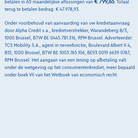
€ 799,65
betalen in 60 maandelijkse aflossingen van
. Totaal
terug te betalen bedrag: € 47.978,93.
Contact
Onder voorbehoud van aanvaarding van uw kredietaanvraag
door Alpha Credit s.a., kredietverstrekker, Warandeberg 8/3,
1000 Brussel, BTW BE 0445.781.316, RPM Brussel. Adverteerder:
@2024 TCS Mobility SA/NV Copyright
TCS Mobility S.A., agent in nevenfunctie, Boulevard Albert II 4,
Algemene Voorwaarden
B12, 1000 Brussel, BTW BE 1003.765.106, BE93 0019 6639 0767,
RPM Brussel. Het aangaan van een lening op afbetaling valt
Bijstandsvoorwaarden
onder de wetgeving op het consumentenkrediet, meer bepaald
Privacyverklaring
onder boek VII van het Wetboek van economisch recht.
Cookiebeleid
Kwaliteitscharter
Site Map
Login