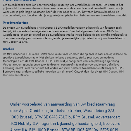
Waarom een tweedehands
Een tweedehands auto kan een verstandige keuze zijn om verschillende redenen. Ten eerste is het
prijsverschil tussen een nieuwe auto en een tweedehands exemplaar vaak aanzienlijk, waardoor je
waar voor je geld krijgt. Daarnaast heeft de MINI Cooper SE LPG bewezen betrouwbaarheid en
duurzaamheid, wat betekent dat je nog vele jaren plezier kunt hebben van een tweedehands model.
Tweedehandsprijzen
De prijzen van tweedehands MINI Cooper SE LPG-modellen variëren afhankelijk van factoren zoals
leeftijd, kilometerstand en algehele staat van de auto. Over het algemeen behouden MINI's hun
waarde goed en zijn ze gewild op de tweedehandsmarkt. Het is belangrijk om grondig onderzoek te
doen naar marktprijzen om ervoor te zorgen dat je een eerlijke prijs betaalt voor jouw tweedehands
MINI Cooper SE LPG.
Conclusie
De MINI Cooper SE LPG is een uitstekende keuze voor iedereen die op zoek is naar een opvallende en
sportieve tweedehands auto. Met zijn kenmerkende ontwerp, sterke prestaties en moderne
technologie biedt de MINI Cooper SE LPG alles wat je nodig hebt voor een plezierige rijervaring.
Vergeet niet om grondig onderzoek te doen en een proefrit te maken voordat je een definitieve
beslissing neemt. Veel plezier met het vinden van jouw perfecte tweedehands MINI Cooper SE LPG!
Benieuwd naar andere specifieke modellen van dit merk? Ontdek dan hier alvast
MINI Cooper
,
MINI
Clubman
en
MINI one
.
Onder voorbehoud van aanvaarding van uw kredietaanvraag
door Alpha Credit s.a., kredietverstrekker, Warandeberg 8/3,
1000 Brussel, BTW BE 0445.781.316, RPM Brussel. Adverteerder:
TCS Mobility S.A., agent in bijkomstige hoedanigheid, Boulevard
Albert II 4, B12, 1000 Brussel, BTW BE 1003.765.106, BE93 0019