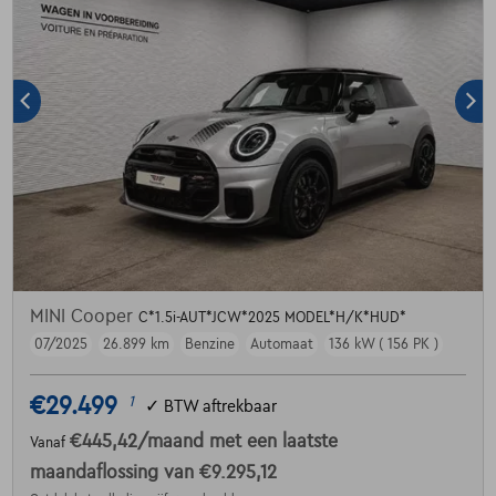
MINI Cooper
C*1.5i-AUT*JCW*2025 MODEL*H/K*HUD*
07/2025
26.899 km
Benzine
Automaat
136 kW ( 156 PK )
€29.499
1
✓
BTW aftrekbaar
€445,42
/maand
met een laatste
Vanaf
maandaflossing van
€9.295,12