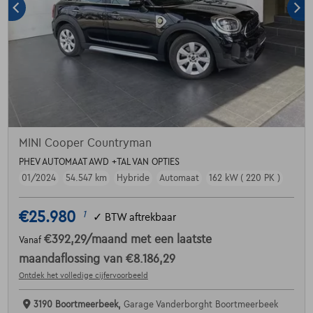
MINI Cooper Countryman
PHEV AUTOMAAT AWD +TAL VAN OPTIES
01/2024
54.547 km
Hybride
Automaat
162 kW ( 220 PK )
€25.980
1
✓
BTW aftrekbaar
€392,29
/maand
met een laatste
Vanaf
maandaflossing van
€8.186,29
Ontdek het volledige cijfervoorbeeld
3190 Boortmeerbeek,
Garage Vanderborght Boortmeerbeek