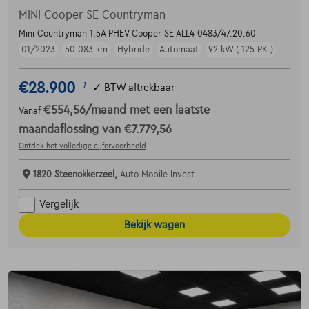
MINI Cooper SE Countryman
Mini Countryman 1.5A PHEV Cooper SE ALL4 0483/47.20.60
01/2023
50.083 km
Hybride
Automaat
92 kW ( 125 PK )
€28.900
1
✓
BTW aftrekbaar
€554,56
/maand
met een laatste
Vanaf
maandaflossing van
€7.779,56
Ontdek het volledige cijfervoorbeeld
1820 Steenokkerzeel,
Auto Mobile Invest
Vergelijk
Bekijk wagen