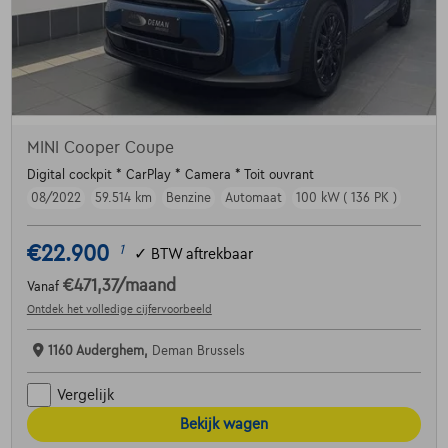
MINI Cooper Coupe
Digital cockpit * CarPlay * Camera * Toit ouvrant
08/2022
59.514 km
Benzine
Automaat
100 kW ( 136 PK )
€22.900
1
✓
BTW aftrekbaar
€471,37
/maand
Vanaf
Ontdek het volledige cijfervoorbeeld
1160 Auderghem,
Deman Brussels
Vergelijk
Bekijk wagen