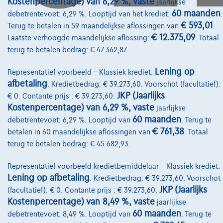
Kostenpercentage) van 6,29 %, vaste
jaarlijkse
60 maanden
debetrentevoet: 6,29 %. Looptijd van het krediet:
.
Pechverhelping verzekering
€ 593,01
Terug te betalen in 59 maandelijkse aflossingen van
.
Financiering
€ 12.375,09
Laatste verhoogde maandelijkse aflossing:
. Totaal
terug te betalen bedrag: € 47.362,87.
Autoverzekering
Lening op
Representatief voorbeeld – Klassiek krediet:
Lease en persoonlijke lease
afbetaling
. Kredietbedrag: € 39.273,60. Voorschot (facultatief):
JKP (Jaarlijks
€ 0. Contante prijs : € 39.273,60.
Over Ons
Kostenpercentage) van 6,29 %, vaste
jaarlijkse
60 maanden
debetrentevoet: 6,29 %. Looptijd van
. Terug te
Word klant
€ 761,38
betalen in 60 maandelijkse aflossingen van
. Totaal
Wie zijn we
terug te betalen bedrag: € 45.682,93.
Kwaliteitscharter
Representatief voorbeeld kredietbemiddelaar – Klassiek krediet:
Lening op afbetaling
. Kredietbedrag: € 39.273,60. Voorschot
Onze dealers
JKP (Jaarlijks
(facultatief): € 0. Contante prijs : € 39.273,60.
Onze partners
Kostenpercentage) van 8,49 %, vaste
jaarlijkse
60 maanden
debetrentevoet: 8,49 %. Looptijd van
. Terug te
Onze team