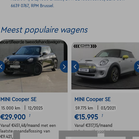
6639 0767, RPM Brussel.
Meest populaire wagens
MINI Cooper SE
MINI Cooper SE
|
|
15.000 km
12/2025
59.775 km
03/2021
€29.900
€15.995
1
1
Vanaf
€451,48
/maand
met een
Vanaf
€317,15
/maand
laatste maandaflossing van
Volledige cijfervoorbeeld
€9.421,48