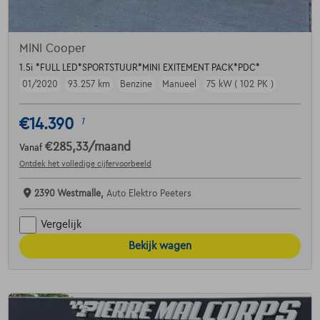
MINI Cooper
1.5i *FULL LED*SPORTSTUUR*MINI EXITEMENT PACK*PDC*
01/2020
93.257 km
Benzine
Manueel
75 kW ( 102 PK )
€14.390
1
€285,33
/maand
Vanaf
Ontdek het volledige cijfervoorbeeld
2390 Westmalle,
Auto Elektro Peeters
Vergelijk
Bekijk wagen