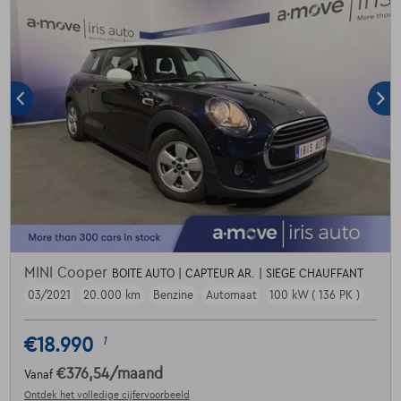
MINI Cooper
BOITE AUTO | CAPTEUR AR. | SIEGE CHAUFFANT
03/2021
20.000 km
Benzine
Automaat
100 kW ( 136 PK )
€18.990
1
€376,54
/maand
Vanaf
Ontdek het volledige cijfervoorbeeld