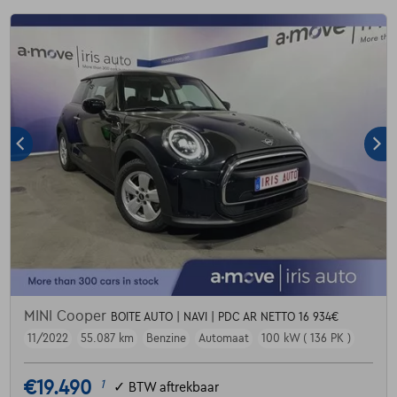
MINI Cooper
BOITE AUTO | NAVI | PDC AR NETTO 16 934€
11/2022
55.087 km
Benzine
Automaat
100 kW ( 136 PK )
€19.490
1
✓
BTW aftrekbaar