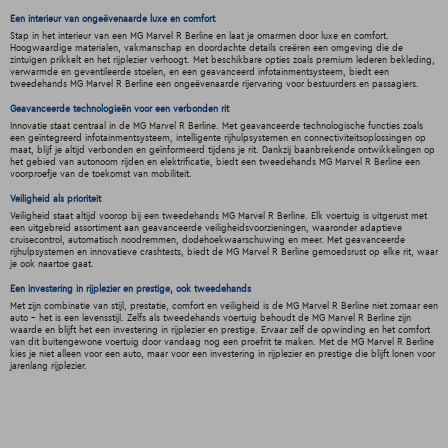
Een interieur van ongeëvenaarde luxe en comfort
Stap in het interieur van een MG Marvel R Berline en laat je omarmen door luxe en comfort.
Hoogwaardige materialen, vakmanschap en doordachte details creëren een omgeving die de
zintuigen prikkelt en het rijplezier verhoogt. Met beschikbare opties zoals premium lederen bekleding,
verwarmde en geventileerde stoelen, en een geavanceerd infotainmentsysteem, biedt een
tweedehands MG Marvel R Berline een ongeëvenaarde rijervaring voor bestuurders en passagiers.
Geavanceerde technologieën voor een verbonden rit
Innovatie staat centraal in de MG Marvel R Berline. Met geavanceerde technologische functies zoals
een geïntegreerd infotainmentsysteem, intelligente rijhulpsystemen en connectiviteitsoplossingen op
maat, blijf je altijd verbonden en geïnformeerd tijdens je rit. Dankzij baanbrekende ontwikkelingen op
het gebied van autonoom rijden en elektrificatie, biedt een tweedehands MG Marvel R Berline een
voorproefje van de toekomst van mobiliteit.
Veiligheid als prioriteit
Veiligheid staat altijd voorop bij een tweedehands MG Marvel R Berline. Elk voertuig is uitgerust met
een uitgebreid assortiment aan geavanceerde veiligheidsvoorzieningen, waaronder adaptieve
cruisecontrol, automatisch noodremmen, dodehoekwaarschuwing en meer. Met geavanceerde
rijhulpsystemen en innovatieve crashtests, biedt de MG Marvel R Berline gemoedsrust op elke rit, waar
je ook naartoe gaat.
Een investering in rijplezier en prestige, ook tweedehands
Met zijn combinatie van stijl, prestatie, comfort en veiligheid is de MG Marvel R Berline niet zomaar een
auto - het is een levensstijl. Zelfs als tweedehands voertuig behoudt de MG Marvel R Berline zijn
waarde en blijft het een investering in rijplezier en prestige. Ervaar zelf de opwinding en het comfort
van dit buitengewone voertuig door vandaag nog een proefrit te maken. Met de MG Marvel R Berline
kies je niet alleen voor een auto, maar voor een investering in rijplezier en prestige die blijft lonen voor
jarenlang rijplezier.