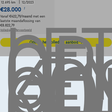
LE
OP,
|
12.695 km
12/2023
GE
€28.000
1
LE
Vanaf
€422,79
/maand
met een
KO
laatste maandaflossing van
€8.822,79
OO
Volledige cijfervoorbeeld
GE
Ontdek het volledige aanbod
Contact
info@touringcarselect.be
Koning Albert II-laan 4, B12
1000 Brussel