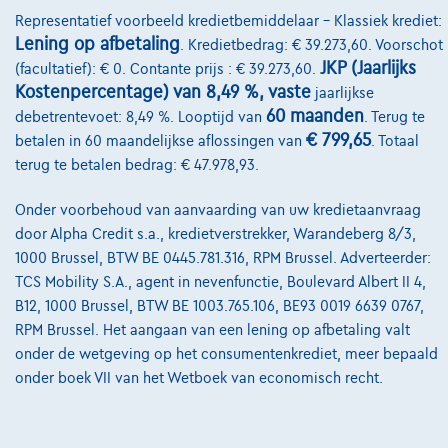
Representatief voorbeeld kredietbemiddelaar – Klassiek krediet:
Onze dealers
Lening op afbetaling
. Kredietbedrag: € 39.273,60. Voorschot
Onze partners
JKP (Jaarlijks
(facultatief): € 0. Contante prijs : € 39.273,60.
Kostenpercentage) van 8,49 %, vaste
jaarlijkse
Onze team
60 maanden
debetrentevoet: 8,49 %. Looptijd van
. Terug te
€ 799,65
betalen in 60 maandelijkse aflossingen van
. Totaal
Contact
terug te betalen bedrag: € 47.978,93.
Onder voorbehoud van aanvaarding van uw kredietaanvraag
@2024 TCS Mobility SA/NV Copyright
door Alpha Credit s.a., kredietverstrekker, Warandeberg 8/3,
1000 Brussel, BTW BE 0445.781.316, RPM Brussel. Adverteerder:
Algemene Voorwaarden
TCS Mobility S.A., agent in nevenfunctie, Boulevard Albert II 4,
B12, 1000 Brussel, BTW BE 1003.765.106, BE93 0019 6639 0767,
Bijstandsvoorwaarden
RPM Brussel. Het aangaan van een lening op afbetaling valt
Privacyverklaring
onder de wetgeving op het consumentenkrediet, meer bepaald
onder boek VII van het Wetboek van economisch recht.
Cookiebeleid
Kwaliteitscharter