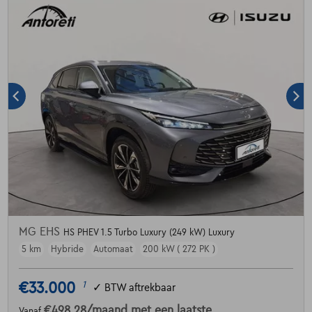
MG EHS
HS PHEV 1.5 Turbo Luxury (249 kW) Luxury
5 km
Hybride
Automaat
200 kW ( 272 PK )
€33.000
1
✓
BTW aftrekbaar
€498,28
/maand
met een laatste
Vanaf