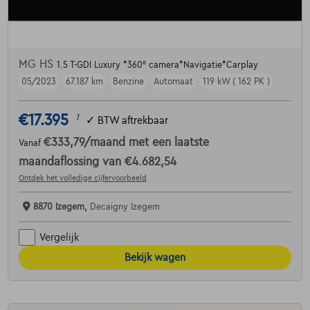
MG HS
1.5 T-GDI Luxury *360° camera*Navigatie*Carplay
05/2023
67.187 km
Benzine
Automaat
119 kW ( 162 PK )
€17.395
1
✓
BTW aftrekbaar
€333,79
/maand
met een laatste
Vanaf
maandaflossing van
€4.682,54
Ontdek het volledige cijfervoorbeeld
8870 Izegem,
Decaigny Izegem
Vergelijk
Bekijk wagen