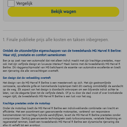
Vergelijk
Bekijk wagen
1. Finale publieke prijs alle kosten en taksen inbegrepen.
Ontdek de uitzonderlijke eigenschappen van de tweedehands MG Marvel R Berline:
Waar stijl, prestatie en comfort samenkomen
Ben je op zoek naar een automodel dat niet alleen indruk maakt met zijn krachtige prestaties, maar
ook met zijn verfijnde design en luxueuze interieur? Maak kennis met de tweedehands MG Marvel R
Berline. Dit vlaggenschipmodel van MG belichaamt de essentie van automotive excellentie en biedt
een rijervaring die alle verwachtingen overtreft.
Een design dat de verbeelding overtreft
Het design van de MG Marvel R Berline is een meesterwerk op zich. Met zijn gestroomlijnde
carrosserie, opvallende grille en kenmerkende koplampen trekt dit voertuig onmiddellijk de aandacht
op de weg. Elk aspect van het design is doordacht ontworpen om een blijvende indruk achter te
laten, van de elegante lijnen tot de verfijnde details. Of je nu door de stad cruist of over kronkelende
wegen rijdt, de tweedehands MG Marvel R Berline is een lust voor het oog.
Krachtige prestaties onder de motorkap
Onder de motorkap biedt de MG Marvel R Berline een indrukwekkende combinatie van kracht en
efficiëntie. Met een assortiment aan geavanceerde motoropties, variërend van responsieve
benzinemotoren tot krachtige hybride aandrijflijnen, levert de MG Marvel R Berline prestaties zonder
compromissen. Dankzij geavanceerde technologieën zoals turbocompressie, variabele kleptiming en
regeneratief remmen, biedt een tweedehands MG Marvel R Berline een dynamische rijervaring die
elke rit verheft tot een avontuur.