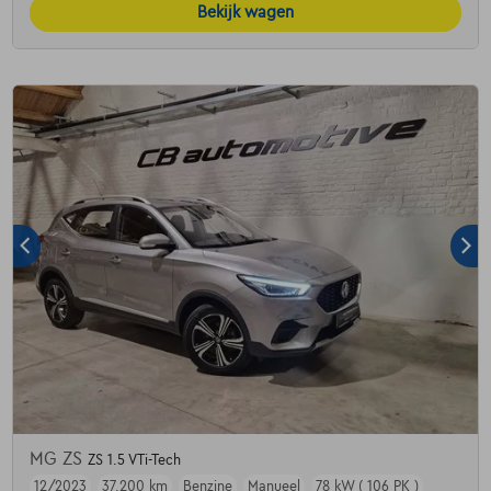
Bekijk wagen
MG ZS
ZS 1.5 VTi-Tech
12/2023
37.200 km
Benzine
Manueel
78 kW ( 106 PK )