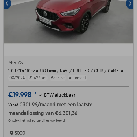
MG ZS
1.0 T-GDi 110cv AUTO Luxury NAVI / FULL LED / CUIR / CAMERA
08/2024
31.627 km
Benzine
Automaat
€19.998
1
✓
BTW aftrekbaar
€301,96
/maand
met een laatste
Vanaf
maandaflossing van
€6.301,36
Ontdek het volledige cijfervoorbeeld
SOCO