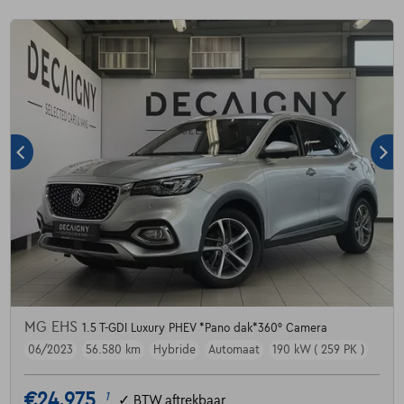
MG EHS
1.5 T-GDI Luxury PHEV *Pano dak*360° Camera
06/2023
56.580 km
Hybride
Automaat
190 kW ( 259 PK )
€24.975
1
✓
BTW aftrekbaar