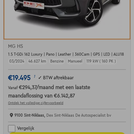
MG HS
1.5 T-GDi 162 Luxury | Pano | Leather | 360Cam | GPS | LED | ALU18
03/2024
46.627 km
Benzine
Manueel
119 kW ( 160 PK )
€19.495
1
✓
BTW aftrekbaar
€294,37
/maand
met een laatste
Vanaf
maandaflossing van
€6.142,87
Ontdek het volledige cijfervoorbeeld
9100 Sint-Niklaas,
Dex Sint-Niklaas De Autospecialist bv
Vergelijk