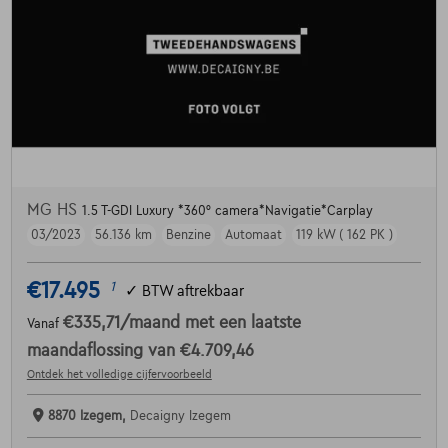
MG HS
1.5 T-GDI Luxury *360° camera*Navigatie*Carplay
03/2023
56.136 km
Benzine
Automaat
119 kW ( 162 PK )
€17.495
1
✓
BTW aftrekbaar
€335,71
/maand
met een laatste
Vanaf
maandaflossing van
€4.709,46
Ontdek het volledige cijfervoorbeeld
8870 Izegem,
Decaigny Izegem