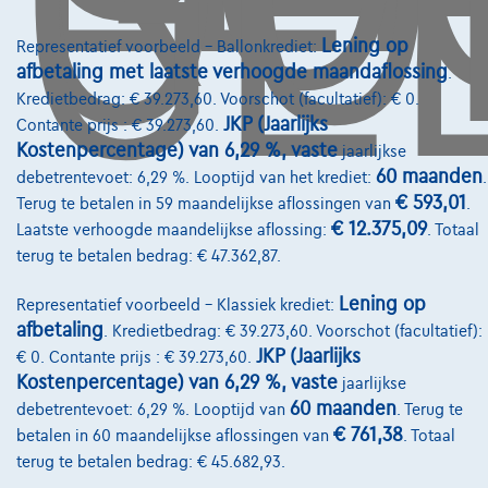
Lening op
Representatief voorbeeld – Ballonkrediet:
afbetaling met laatste verhoogde maandaflossing
.
Kredietbedrag: € 39.273,60. Voorschot (facultatief): € 0.
Diensten & Oplossingen
JKP (Jaarlijks
Contante prijs : € 39.273,60.
Kostenpercentage) van 6,29 %, vaste
Pechverhelping verzekering
jaarlijkse
60 maanden
debetrentevoet: 6,29 %. Looptijd van het krediet:
.
Financiering
€ 593,01
Terug te betalen in 59 maandelijkse aflossingen van
.
€ 12.375,09
Laatste verhoogde maandelijkse aflossing:
. Totaal
Autoverzekering
terug te betalen bedrag: € 47.362,87.
Lease en persoonlijke lease
Lening op
Representatief voorbeeld – Klassiek krediet:
afbetaling
. Kredietbedrag: € 39.273,60. Voorschot (facultatief):
Over Ons
JKP (Jaarlijks
€ 0. Contante prijs : € 39.273,60.
Kostenpercentage) van 6,29 %, vaste
jaarlijkse
Word klant
60 maanden
debetrentevoet: 6,29 %. Looptijd van
. Terug te
Wie zijn we
€ 761,38
betalen in 60 maandelijkse aflossingen van
. Totaal
terug te betalen bedrag: € 45.682,93.
Kwaliteitscharter