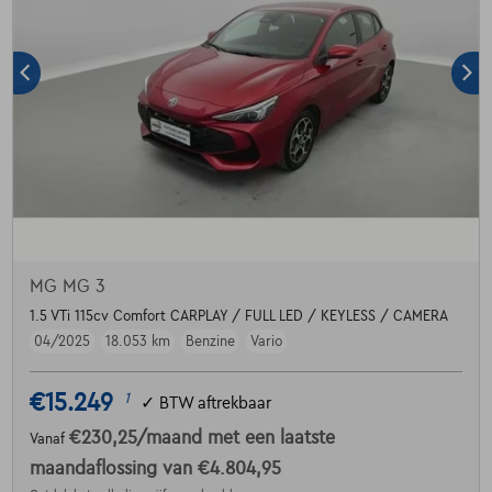
MG MG 3
1.5 VTi 115cv Comfort CARPLAY / FULL LED / KEYLESS / CAMERA
04/2025
18.053 km
Benzine
Vario
€15.249
1
✓
BTW aftrekbaar
€230,25
/maand
met een laatste
Vanaf
maandaflossing van
€4.804,95