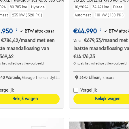
PAKKET*PANORAMISCH-DAK*360°CAMERA*MASSAGE+ZETELVERWARMING*L
315 2.0 CDI L2H2 RWD AUTOMAA
024
80.783 km
Hybride
10/2024
34.421 km
Diesel
maat
235 kW ( 320 PK )
Automaat
110 kW ( 150 PK )
1.950
€44.990
1
1
✓
BTW aftrekbaar
✓
BTW aftre
€784,42
/maand
met een
€679,33
/maand
met
f
Vanaf
ste maandaflossing van
laatste maandaflossing v
369,42
€14.176,33
 het volledige cijfervoorbeeld
Ontdek het volledige cijfervoorbeeld
340 Wanzele,
Garage Thomas Uyttendaele
3670 Ellikom,
Ellicars
ergelijk
Vergelijk
Bekijk wagen
Bekijk wagen