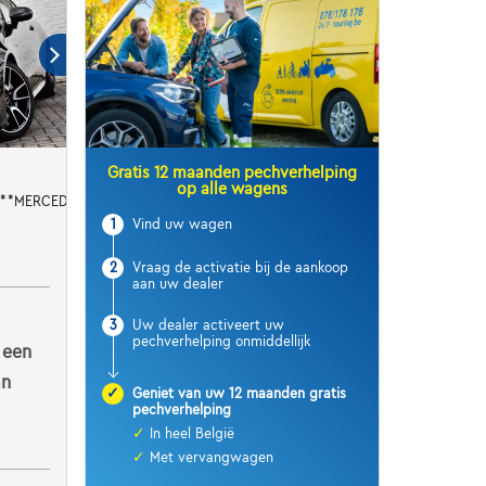
Gratis 12 maanden pechverhelping
op alle wagens
***MERCEDES HISTORY***
1
Vind uw wagen
2
Vraag de activatie bij de aankoop
aan uw dealer
3
Uw dealer activeert uw
pechverhelping onmiddellijk
 een
an
✓
Geniet van uw 12 maanden gratis
pechverhelping
✓
In heel België
✓
Met vervangwagen