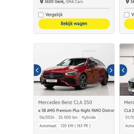
3600 Genk,
GMA Cars
3
Vergelijk
V
Bekijk wagen
Mercedes-Benz CLA 250
Mer
e SB AMG Premium Plus Night PANO Distronic+ Leder
CLA 
06/2024
25.000 km
Hybride
01/2
Automaat
120 kW ( 163 PK )
Auto