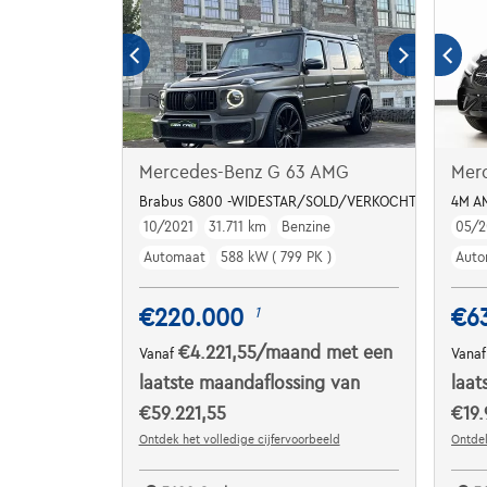
Mercedes-Benz G 63 AMG
Mer
Brabus G800 -WIDESTAR/SOLD/VERKOCHT/VENDU
4M A
10/2021
31.711 km
Benzine
05/2
Automaat
588 kW ( 799 PK )
Auto
€220.000
€6
1
€4.221,55
/maand
met een
Vanaf
Vana
laatste maandaflossing van
laat
€59.221,55
€19.
Ontdek het volledige cijfervoorbeeld
Ontdek