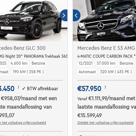
cedes-Benz GLC 300
Mercedes-Benz E 53 AMG
MG Night 20" PANORAMA Trekhaak 360°cam Memory
4-MATIC COUPE CARBON PACK 
025
4.600 km
Benzine
12/2021
57.000 km
Benzine
maat
190 kW ( 258 PK )
Automaat
320 kW ( 435 PK )
3.450
€57.950
1
1
✓
BTW aftrekbaar
€958,07
/maand
met een
€1.111,99
/maand
met
f
Vanaf
ste maandaflossing van
laatste maandaflossing v
993,07
€15.599,49
 het volledige cijfervoorbeeld
Ontdek het volledige cijfervoorbeeld