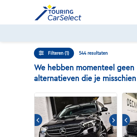
Skip
to
content
Filteren (1)
544
resultaten
We hebben momenteel geen Me
alternatieven die je misschie