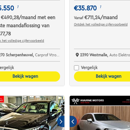
5.550
€35.870
1
1
€490,28
/maand
met een
€711,24
/maand
f
Vanaf
Ontdek het volledige cijfervoorbeeld
ste maandaflossing van
77,78
 het volledige cijfervoorbeeld
270 Scherpenheuvel,
Carprof Vtron Mobility
2390 Westmalle,
Auto Elektro
ergelijk
Vergelijk
Bekijk wagen
Bekijk wagen