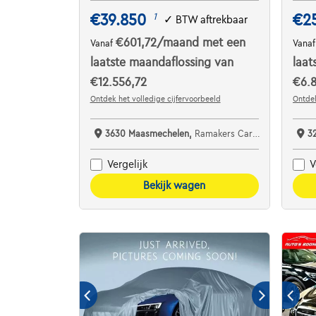
€39.850
€2
1
✓
BTW aftrekbaar
€601,72
/maand
met een
Vanaf
Vana
laatste maandaflossing van
laat
€12.556,72
€6.8
Ontdek het volledige cijfervoorbeeld
Ontdek
3630 Maasmechelen,
Ramakers Car Center
3
Vergelijk
V
Bekijk wagen