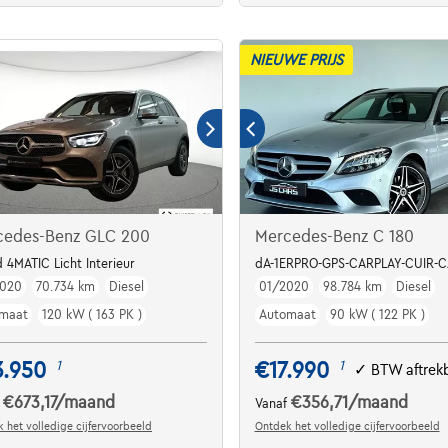
NIEUWE PRIJS
cedes-Benz GLC 200
Mercedes-Benz C 180
 4MATIC Licht Interieur
dA-1ERPRO-GPS-CARPLAY-CUIR-
2020
70.734 km
Diesel
01/2020
98.784 km
Diesel
maat
120 kW ( 163 PK )
Automaat
90 kW ( 122 PK )
3.950
€17.990
1
1
✓
BTW aftrek
€673,17
/maand
€356,71
/maand
f
Vanaf
 het volledige cijfervoorbeeld
Ontdek het volledige cijfervoorbeeld