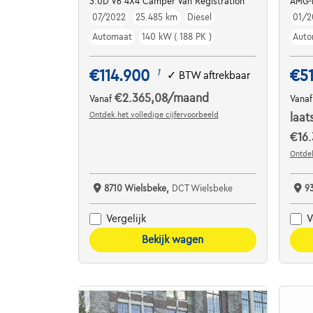
3.0D V6 4X4 Camper Van Registration
AMG-
07/2022
25.485 km
Diesel
01/2
Automaat
140 kW ( 188 PK )
Auto
€114.900
€5
1
✓
BTW aftrekbaar
€2.365,08
/maand
Vanaf
Vana
Ontdek het volledige cijfervoorbeeld
laat
€16.
Ontdek
8710 Wielsbeke,
DCT Wielsbeke
9
Vergelijk
V
Bekijk wagen