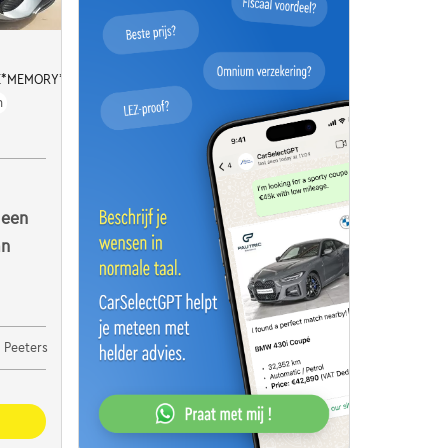
IE*MEMORY*LEDER*BURMESTER
h
 een
an
 Peeters