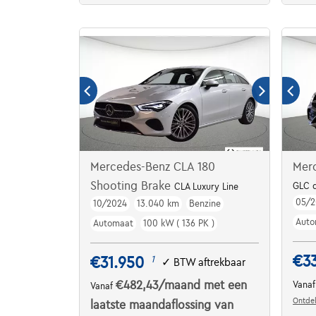
Mercedes-Benz CLA 180
Mer
Shooting Brake
GLC d
CLA Luxury Line
05/
10/2024
13.040 km
Benzine
Auto
Automaat
100 kW ( 136 PK )
€3
€31.950
1
✓
BTW aftrekbaar
€482,43
/maand
met een
Vana
Vanaf
Ontdek
laatste maandaflossing van