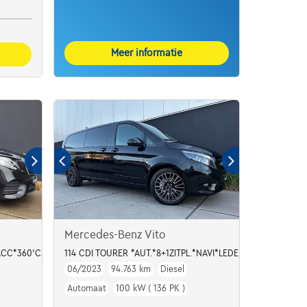
Meer informatie
Mercedes-Benz Vito
ESS*AMBIENTLIGHT
*ACC*360'CAMERA*
114 CDI TOURER *AUT.*8+1ZITPL.*NAVI*LEDER*BLUETOOTH
06/2023
94.763 km
Diesel
Automaat
100 kW ( 136 PK )