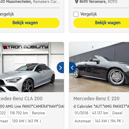
630 Maasmechelen,
Ramakers Car Center
8490 Varsenare,
XOTO
ergelijk
Vergelijk
Bekijk wagen
Bekijk wagen
cedes-Benz CLA 200
Mercedes-Benz E 220
200 AMG Line PANO*CAMERA*NAVI*DAB*CARPLAY*CC*LED*ALCANTARA*KEYL
d Cabriolet *AUT.*AMG PAKKET
022
118.702 km
Benzine
01/2018
43.137 km
Diesel
maat
120 kW ( 163 PK )
Automaat
143 kW ( 194 PK )