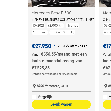
Mercedes-Benz E 300
Mer
e PHEV T BUSINESS SOLUTION ***FULL MERCEDES HIS
G-Man
10/2021
92.000 km
Hybride
06/2
Automaat
155 kW ( 211 PK )
Auto
€27.950
€17
1
✓
BTW aftrekbaar
€536,33
/maand
met een
Vanaf
Vana
laatste maandaflossing van
laat
€7.523,83
€47.
Ontdek het volledige cijfervoorbeeld
Ontdek
8490 Varsenare,
XOTO
8
Vergelijk
V
Bekijk wagen