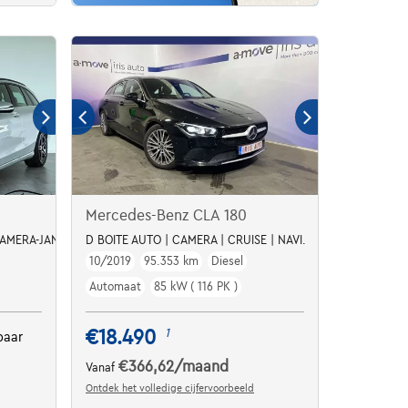
Mercedes-Benz CLA 180
CAMERA-JANTES19-PDC
D BOITE AUTO | CAMERA | CRUISE | NAVI.
10/2019
95.353 km
Diesel
Automaat
85 kW ( 116 PK )
€18.490
1
baar
€366,62
/maand
Vanaf
Ontdek het volledige cijfervoorbeeld