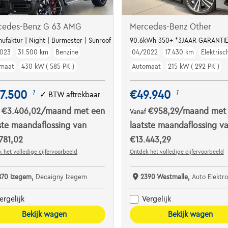
cedes-Benz G 63 AMG
Mercedes-Benz Other
TORY / VAT REFUNDABLE***
ufaktur | Night | Burmester | Sunroof | Massage | 22"
90.6kWh 350+ *3JAAR GARANT
023
31.500 km
Benzine
04/2022
17.430 km
Elektrisc
maat
430 kW ( 585 PK )
Automaat
215 kW ( 292 PK )
7.500
€49.940
1
1
✓
BTW aftrekbaar
€3.406,02
/maand
met een
€958,29
/maand
met
f
Vanaf
ste maandaflossing van
laatste maandaflossing v
781,02
€13.443,29
 het volledige cijfervoorbeeld
Ontdek het volledige cijfervoorbeeld
870 Izegem,
Decaigny Izegem
2390 Westmalle,
Auto Elektro
ergelijk
Vergelijk
Bekijk wagen
Bekijk wagen