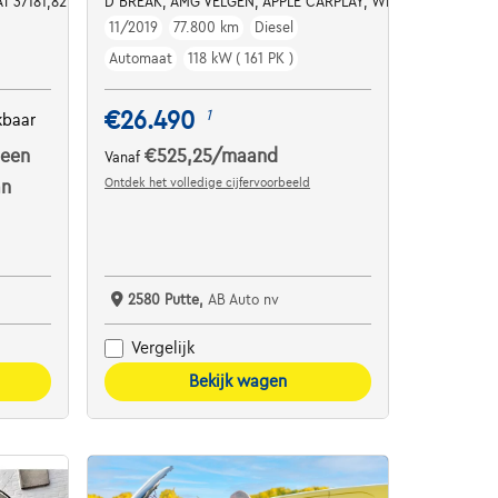
EDER*SOUND-SYSTEM*
T 37181,82 NETTO / CARPLAY / CAMERA / DAB
D BREAK, AMG VELGEN, APPLE CARPLAY, WIDESCREEN, SP
11/2019
77.800 km
Diesel
Automaat
118 kW ( 161 PK )
€26.490
1
kbaar
 een
€525,25
/maand
Vanaf
Ontdek het volledige cijfervoorbeeld
an
2580 Putte,
AB Auto nv
Vergelijk
Bekijk wagen