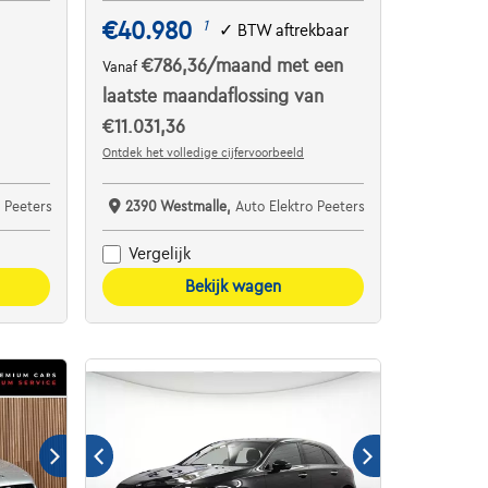
€40.980
1
✓
BTW aftrekbaar
€786,36
/maand
met een
Vanaf
laatste maandaflossing van
€11.031,36
Ontdek het volledige cijfervoorbeeld
 Peeters
2390 Westmalle,
Auto Elektro Peeters
Vergelijk
Bekijk wagen