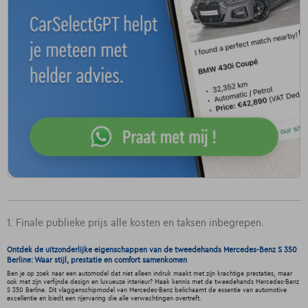
1. Finale publieke prijs alle kosten en taksen inbegrepen.
Ontdek de uitzonderlijke eigenschappen van de tweedehands Mercedes-Benz S 350
Berline: Waar stijl, prestatie en comfort samenkomen
Ben je op zoek naar een automodel dat niet alleen indruk maakt met zijn krachtige prestaties, maar
ook met zijn verfijnde design en luxueuze interieur? Maak kennis met de tweedehands Mercedes-Benz
S 350 Berline. Dit vlaggenschipmodel van Mercedes-Benz belichaamt de essentie van automotive
excellentie en biedt een rijervaring die alle verwachtingen overtreft.