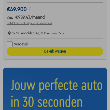
€49.900
1
€989,43
/maand
Vanaf
Ontdek het volledige cijfervoorbeeld
3970 Leopoldsburg,
B-Premium Cars
Vergelijk
Bekijk wagen