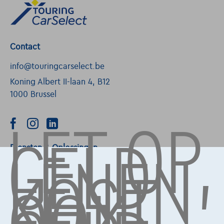
Contact
info@touringcarselect.be
Koning Albert II-laan 4, B12
1000 Brussel
LET OP,
GELD
LENEN
Diensten & Oplossingen
KOST
Pechverhelping verzekering
Financiering
Autoverzekering