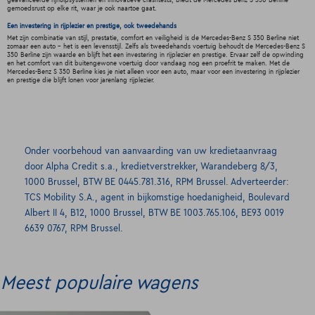
geavanceerde rijhulpsystemen en innovatieve crashtests, biedt de Mercedes-Benz S 350 Berline
gemoedsrust op elke rit, waar je ook naartoe gaat.
Een investering in rijplezier en prestige, ook tweedehands
Met zijn combinatie van stijl, prestatie, comfort en veiligheid is de Mercedes-Benz S 350 Berline niet
zomaar een auto - het is een levensstijl. Zelfs als tweedehands voertuig behoudt de Mercedes-Benz S
350 Berline zijn waarde en blijft het een investering in rijplezier en prestige. Ervaar zelf de opwinding
en het comfort van dit buitengewone voertuig door vandaag nog een proefrit te maken. Met de
Mercedes-Benz S 350 Berline kies je niet alleen voor een auto, maar voor een investering in rijplezier
en prestige die blijft lonen voor jarenlang rijplezier.
Onder voorbehoud van aanvaarding van uw kredietaanvraag
door Alpha Credit s.a., kredietverstrekker, Warandeberg 8/3,
1000 Brussel, BTW BE 0445.781.316, RPM Brussel. Adverteerder:
TCS Mobility S.A., agent in bijkomstige hoedanigheid, Boulevard
Albert II 4, B12, 1000 Brussel, BTW BE 1003.765.106, BE93 0019
6639 0767, RPM Brussel.
Meest populaire wagens