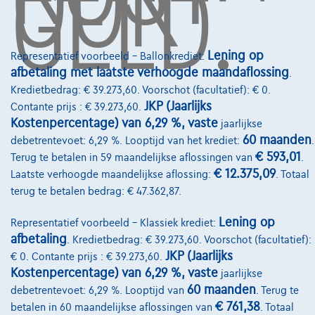
OOK
GELD.
Lease en persoonlijke lease
Over Ons
Lening op
Representatief voorbeeld – Ballonkrediet:
afbetaling met laatste verhoogde maandaflossing
.
Word klant
Kredietbedrag: € 39.273,60. Voorschot (facultatief): € 0.
Wie zijn we
JKP (Jaarlijks
Contante prijs : € 39.273,60.
Kostenpercentage) van 6,29 %, vaste
jaarlijkse
Kwaliteitscharter
60 maanden
debetrentevoet: 6,29 %. Looptijd van het krediet:
.
Onze dealers
€ 593,01
Terug te betalen in 59 maandelijkse aflossingen van
.
€ 12.375,09
Laatste verhoogde maandelijkse aflossing:
. Totaal
Onze partners
terug te betalen bedrag: € 47.362,87.
Onze team
Lening op
Representatief voorbeeld – Klassiek krediet:
Contact
afbetaling
. Kredietbedrag: € 39.273,60. Voorschot (facultatief):
JKP (Jaarlijks
€ 0. Contante prijs : € 39.273,60.
Kostenpercentage) van 6,29 %, vaste
jaarlijkse
60 maanden
debetrentevoet: 6,29 %. Looptijd van
. Terug te
@2024 TCS Mobility SA/NV Copyright
€ 761,38
betalen in 60 maandelijkse aflossingen van
. Totaal