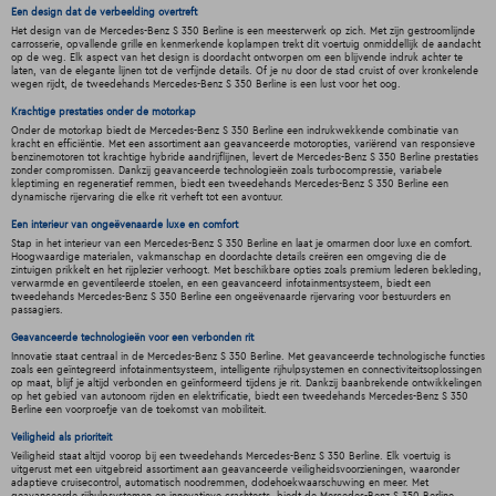
Een design dat de verbeelding overtreft
Het design van de Mercedes-Benz S 350 Berline is een meesterwerk op zich. Met zijn gestroomlijnde
carrosserie, opvallende grille en kenmerkende koplampen trekt dit voertuig onmiddellijk de aandacht
op de weg. Elk aspect van het design is doordacht ontworpen om een blijvende indruk achter te
laten, van de elegante lijnen tot de verfijnde details. Of je nu door de stad cruist of over kronkelende
wegen rijdt, de tweedehands Mercedes-Benz S 350 Berline is een lust voor het oog.
Krachtige prestaties onder de motorkap
Onder de motorkap biedt de Mercedes-Benz S 350 Berline een indrukwekkende combinatie van
kracht en efficiëntie. Met een assortiment aan geavanceerde motoropties, variërend van responsieve
benzinemotoren tot krachtige hybride aandrijflijnen, levert de Mercedes-Benz S 350 Berline prestaties
zonder compromissen. Dankzij geavanceerde technologieën zoals turbocompressie, variabele
kleptiming en regeneratief remmen, biedt een tweedehands Mercedes-Benz S 350 Berline een
dynamische rijervaring die elke rit verheft tot een avontuur.
Een interieur van ongeëvenaarde luxe en comfort
Stap in het interieur van een Mercedes-Benz S 350 Berline en laat je omarmen door luxe en comfort.
Hoogwaardige materialen, vakmanschap en doordachte details creëren een omgeving die de
zintuigen prikkelt en het rijplezier verhoogt. Met beschikbare opties zoals premium lederen bekleding,
verwarmde en geventileerde stoelen, en een geavanceerd infotainmentsysteem, biedt een
tweedehands Mercedes-Benz S 350 Berline een ongeëvenaarde rijervaring voor bestuurders en
passagiers.
Geavanceerde technologieën voor een verbonden rit
Innovatie staat centraal in de Mercedes-Benz S 350 Berline. Met geavanceerde technologische functies
zoals een geïntegreerd infotainmentsysteem, intelligente rijhulpsystemen en connectiviteitsoplossingen
op maat, blijf je altijd verbonden en geïnformeerd tijdens je rit. Dankzij baanbrekende ontwikkelingen
op het gebied van autonoom rijden en elektrificatie, biedt een tweedehands Mercedes-Benz S 350
Berline een voorproefje van de toekomst van mobiliteit.
Veiligheid als prioriteit
Veiligheid staat altijd voorop bij een tweedehands Mercedes-Benz S 350 Berline. Elk voertuig is
uitgerust met een uitgebreid assortiment aan geavanceerde veiligheidsvoorzieningen, waaronder
adaptieve cruisecontrol, automatisch noodremmen, dodehoekwaarschuwing en meer. Met