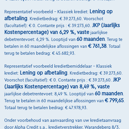
Bekijk wagen
Lening op
Representatief voorbeeld – Klassiek krediet:
afbetaling
. Kredietbedrag: € 39.273,60. Voorschot
JKP (Jaarlijks
(facultatief): € 0. Contante prijs : € 39.273,60.
Kostenpercentage) van 6,29 %, vaste
jaarlijkse
60 maanden
debetrentevoet: 6,29 %. Looptijd van
. Terug te
€ 761,38
betalen in 60 maandelijkse aflossingen van
. Totaal
terug te betalen bedrag: € 45.682,93.
Representatief voorbeeld kredietbemiddelaar – Klassiek
Lening op afbetaling
krediet:
. Kredietbedrag: € 39.273,60.
JKP
Voorschot (facultatief): € 0. Contante prijs : € 39.273,60.
(Jaarlijks Kostenpercentage) van 8,49 %, vaste
60 maanden
jaarlijkse debetrentevoet: 8,49 %. Looptijd van
.
€ 799,65
Terug te betalen in 60 maandelijkse aflossingen van
.
Totaal terug te betalen bedrag: € 47.978,93.
Mercedes-Benz C 300
Onder voorbehoud van aanvaarding van uw kredietaanvraag
door Alpha Credit s.a., kredietverstrekker, Warandeberg 8/3,
E, AMG-LINE, MEMORY SEATS, CAMERA, AMBIENT LIGHT, LED HIGH PE