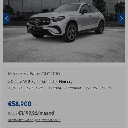
Mercedes-Benz GLC 300
e Coupé AMG Pano Burmester Memory
10/2023
32.394 km
Hybride
Automaat
150 kW ( 201 PK )
€58.900
1
€1.199,26
/maand
Vanaf
Ontdek het volledige cijfervoorbeeld