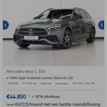
Mercedes-Benz C 300
e T AMG Night Dodehoek Camera Sfeerlicht LED
10/2025
10.000 km
Hybride
Automaat
150 kW ( 204 PK )
€44.850
1
✓
BTW aftrekbaar
€677,21
/maand
met een laatste maandaflossing
Vanaf