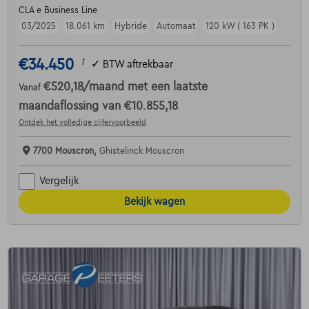
CLA e Business Line
03/2025
18.061 km
Hybride
Automaat
120 kW ( 163 PK )
€34.450
1
✓
BTW aftrekbaar
€520,18
/maand
met een laatste
Vanaf
maandaflossing van
€10.855,18
Ontdek het volledige cijfervoorbeeld
7700 Mouscron,
Ghistelinck Mouscron
Vergelijk
Bekijk wagen