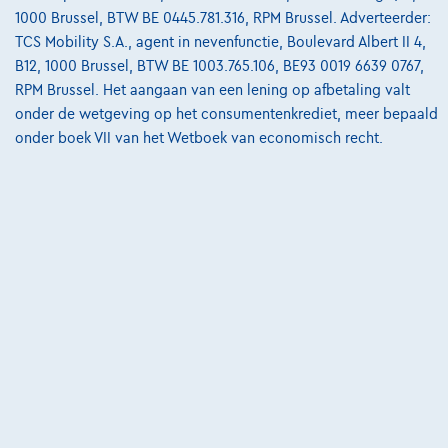
1000 Brussel, BTW BE 0445.781.316, RPM Brussel. Adverteerder:
11/2023
33.300 km
Hybride
Automaat
230 kW ( 313 PK )
TCS Mobility S.A., agent in nevenfunctie, Boulevard Albert II 4,
B12, 1000 Brussel, BTW BE 1003.765.106, BE93 0019 6639 0767,
€39.490
1
RPM Brussel. Het aangaan van een lening op afbetaling valt
€596,28
/maand
met een laatste
Vanaf
onder de wetgeving op het consumentenkrediet, meer bepaald
maandaflossing van
€12.443,28
onder boek VII van het Wetboek van economisch recht.
Ontdek het volledige cijfervoorbeeld
2580 Putte,
AB Auto nv
Vergelijk
Bekijk wagen