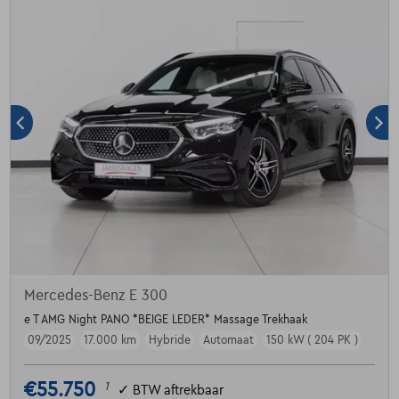
Mercedes-Benz E 300
e T AMG Night PANO *BEIGE LEDER* Massage Trekhaak
09/2025
17.000 km
Hybride
Automaat
150 kW ( 204 PK )
€55.750
1
✓
BTW aftrekbaar