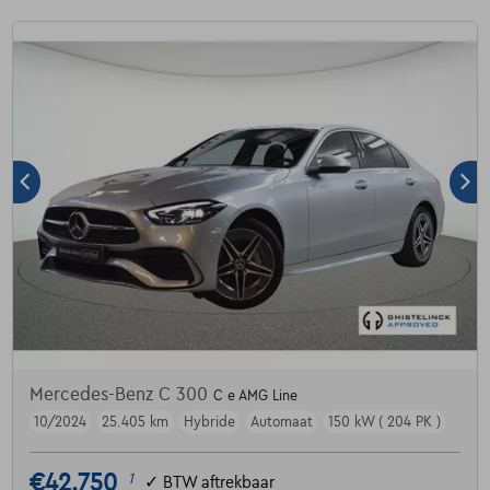
Mercedes-Benz C 300
C e AMG Line
10/2024
25.405 km
Hybride
Automaat
150 kW ( 204 PK )
€42.750
1
✓
BTW aftrekbaar