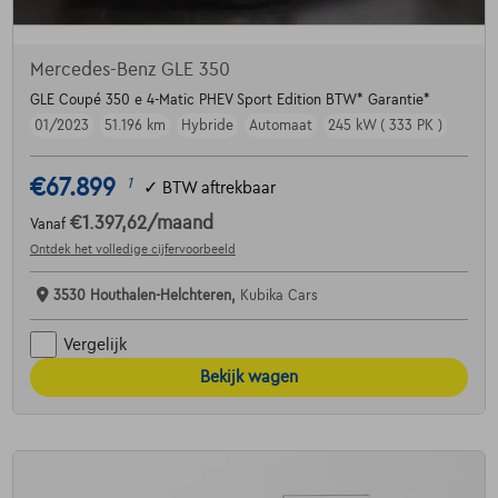
Mercedes-Benz GLE 350
GLE Coupé 350 e 4-Matic PHEV Sport Edition BTW* Garantie*
01/2023
51.196 km
Hybride
Automaat
245 kW ( 333 PK )
€67.899
1
✓
BTW aftrekbaar
€1.397,62
/maand
Vanaf
Ontdek het volledige cijfervoorbeeld
3530 Houthalen-Helchteren,
Kubika Cars
Vergelijk
Bekijk wagen