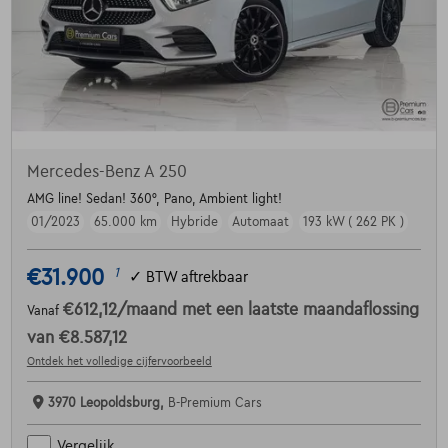
Mercedes-Benz A 250
AMG line! Sedan! 360°, Pano, Ambient light!
01/2023
65.000 km
Hybride
Automaat
193 kW ( 262 PK )
€31.900
1
✓
BTW aftrekbaar
€612,12
/maand
met een laatste maandaflossing
Vanaf
van
€8.587,12
Ontdek het volledige cijfervoorbeeld
3970 Leopoldsburg,
B-Premium Cars
Vergelijk