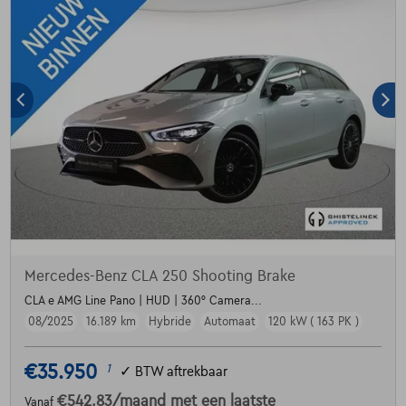
Mercedes-Benz CLA 250 Shooting Brake
CLA e AMG Line Pano | HUD | 360° Camera...
08/2025
16.189 km
Hybride
Automaat
120 kW ( 163 PK )
€35.950
1
✓
BTW aftrekbaar
€542,83
/maand
met een laatste
Vanaf