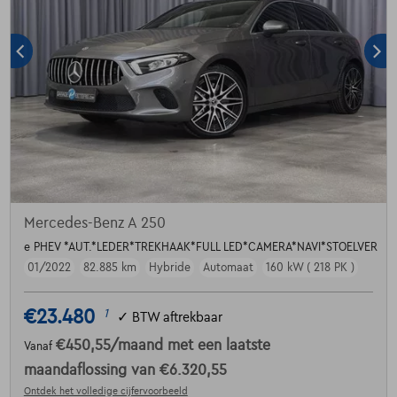
Mercedes-Benz A 250
e PHEV *AUT.*LEDER*TREKHAAK*FULL LED*CAMERA*NAVI*STOELVER
01/2022
82.885 km
Hybride
Automaat
160 kW ( 218 PK )
€23.480
1
✓
BTW aftrekbaar
€450,55
/maand
met een laatste
Vanaf
maandaflossing van
€6.320,55
Ontdek het volledige cijfervoorbeeld