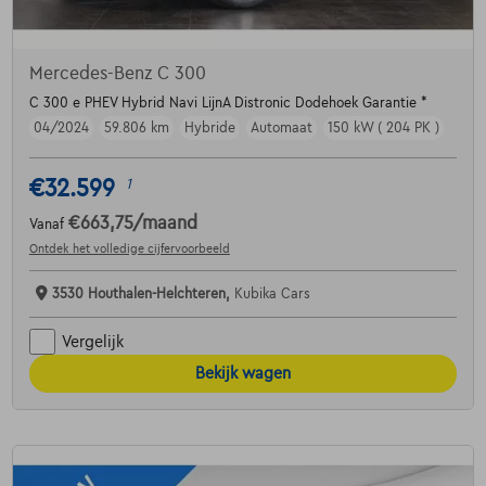
Mercedes-Benz C 300
C 300 e PHEV Hybrid Navi LijnA Distronic Dodehoek Garantie *
04/2024
59.806 km
Hybride
Automaat
150 kW ( 204 PK )
€32.599
1
€663,75
/maand
Vanaf
Ontdek het volledige cijfervoorbeeld
3530 Houthalen-Helchteren,
Kubika Cars
Vergelijk
Bekijk wagen