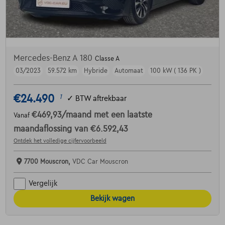
Mercedes-Benz A 180
Classe A
03/2023
59.572 km
Hybride
Automaat
100 kW ( 136 PK )
€24.490
1
✓
BTW aftrekbaar
€469,93
/maand
met een laatste
Vanaf
maandaflossing van
€6.592,43
Ontdek het volledige cijfervoorbeeld
7700 Mouscron,
VDC Car Mouscron
Vergelijk
Bekijk wagen