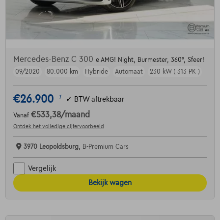
Mercedes-Benz C 300
e AMG! Night, Burmester, 360°, Sfeer!
09/2020
80.000 km
Hybride
Automaat
230 kW ( 313 PK )
€26.900
1
✓
BTW aftrekbaar
€533,38
/maand
Vanaf
Ontdek het volledige cijfervoorbeeld
3970 Leopoldsburg,
B-Premium Cars
Vergelijk
Bekijk wagen