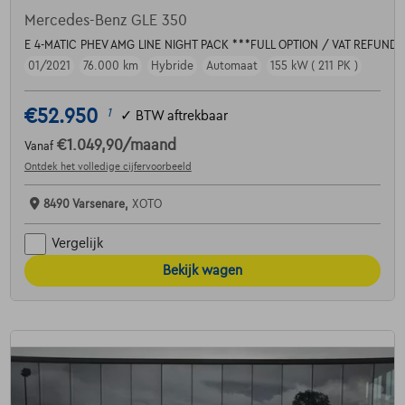
Mercedes-Benz GLE 350
E 4-MATIC PHEV AMG LINE NIGHT PACK ***FULL OPTION / VAT REFUND
01/2021
76.000 km
Hybride
Automaat
155 kW ( 211 PK )
€52.950
1
✓
BTW aftrekbaar
€1.049,90
/maand
Vanaf
Ontdek het volledige cijfervoorbeeld
8490 Varsenare,
XOTO
Vergelijk
Bekijk wagen