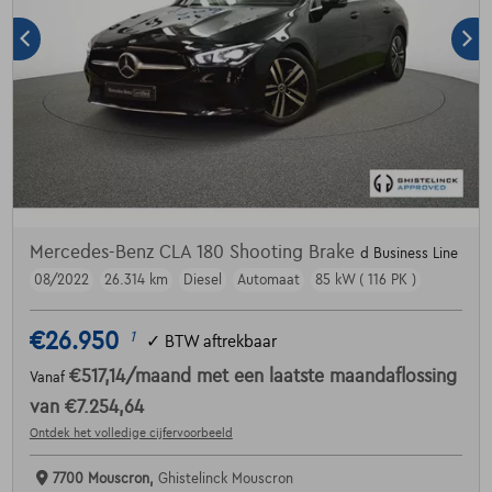
Mercedes-Benz CLA 180 Shooting Brake
d Business Line
08/2022
26.314 km
Diesel
Automaat
85 kW ( 116 PK )
€26.950
1
✓
BTW aftrekbaar
€517,14
/maand
met een laatste maandaflossing
Vanaf
van
€7.254,64
Ontdek het volledige cijfervoorbeeld
7700 Mouscron,
Ghistelinck Mouscron