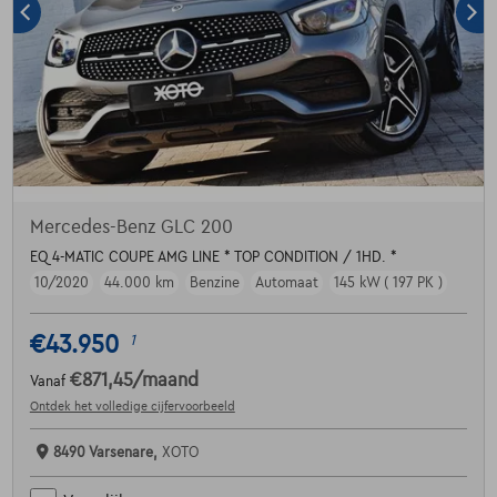
Mercedes-Benz GLC 200
EQ 4-MATIC COUPE AMG LINE * TOP CONDITION / 1HD. *
10/2020
44.000 km
Benzine
Automaat
145 kW ( 197 PK )
€43.950
1
€871,45
/maand
Vanaf
Ontdek het volledige cijfervoorbeeld
8490 Varsenare,
XOTO