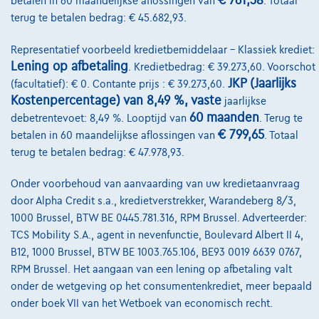
€ 761,38
betalen in 60 maandelijkse aflossingen van
. Totaal
€528,11
/maand
met een laatste maandaflossing
Vanaf
terug te betalen bedrag: € 45.682,93.
van
€11.020,61
Ontdek het volledige cijfervoorbeeld
Representatief voorbeeld kredietbemiddelaar – Klassiek krediet:
Lening op afbetaling
. Kredietbedrag: € 39.273,60. Voorschot
8870 Izegem,
Decaigny Izegem
JKP (Jaarlijks
(facultatief): € 0. Contante prijs : € 39.273,60.
Vergelijk
Kostenpercentage) van 8,49 %, vaste
jaarlijkse
60 maanden
debetrentevoet: 8,49 %. Looptijd van
. Terug te
Bekijk wagen
€ 799,65
betalen in 60 maandelijkse aflossingen van
. Totaal
terug te betalen bedrag: € 47.978,93.
Onder voorbehoud van aanvaarding van uw kredietaanvraag
door Alpha Credit s.a., kredietverstrekker, Warandeberg 8/3,
1000 Brussel, BTW BE 0445.781.316, RPM Brussel. Adverteerder:
TCS Mobility S.A., agent in nevenfunctie, Boulevard Albert II 4,
B12, 1000 Brussel, BTW BE 1003.765.106, BE93 0019 6639 0767,
RPM Brussel. Het aangaan van een lening op afbetaling valt
onder de wetgeving op het consumentenkrediet, meer bepaald
onder boek VII van het Wetboek van economisch recht.