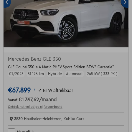
Mercedes-Benz GLE 350
GLE Coupé 350 e 4-Matic PHEV Sport Edition BTW* Garantie*
01/2023
51.196 km
Hybride
Automaat
245 kW ( 333 PK )
€67.899
1
✓
BTW aftrekbaar
€1.397,62
/maand
Vanaf
Ontdek het volledige cijfervoorbeeld
3530 Houthalen-Helchteren,
Kubika Cars
Vergelijk