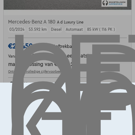
LE
OP
G
L
K
Mercedes-Benz A 180
A d Luxury Line
03/2024
53.592 km
Diesel
Automaat
85 kW ( 116 PK )
€25.450
1
✓
BTW aftrekbaar
€384,28
/maand
met een laatste
Vanaf
maandaflossing van
€8.019,28
Ontdek het volledige cijfervoorbeeld
7700 Mouscron,
Ghistelinck Mouscron
Vergelijk
Bekijk wagen