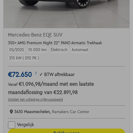
Mercedes-Benz EQE SUV
350+ AMG Premium Night 22" PANO Airmatic Trekhaak
05/2025
10.000 km
Elektrisch
Automaat
215 kW ( 292 PK )
€72.650
1
✓
BTW aftrekbaar
€1.096,98
/maand
met een laatste
Vanaf
maandaflossing van
€22.891,98
Ontdek het volledige cijfervoorbeeld
3630 Maasmechelen,
Ramakers Car Center
Vergelijk