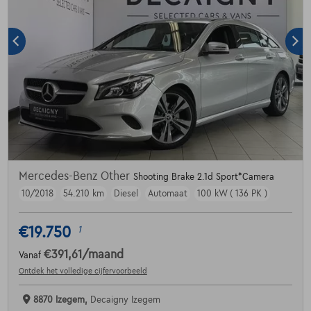
Mercedes-Benz Other
Shooting Brake 2.1d Sport*Camera
10/2018
54.210 km
Diesel
Automaat
100 kW ( 136 PK )
€19.750
1
€391,61
/maand
Vanaf
Ontdek het volledige cijfervoorbeeld
8870 Izegem,
Decaigny Izegem