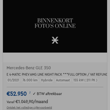
Mercedes-Benz GLE 350
E 4-MATIC PHEV AMG LINE NIGHT PACK ***FULL OPTION / VAT REFUND
01/2021
76.000 km
Hybride
Automaat
155 kW ( 211 PK )
€52.950
1
✓
BTW aftrekbaar
€1.049,90
/maand
Vanaf
Ontdek het volledige cijfervoorbeeld