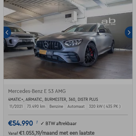
Mercedes-Benz E 53 AMG
4MATIC+, AIRMATIC, BURMESTER, 360, DISTR PLUS
11/2021
73.490 km
Benzine
Automaat
320 kW ( 435 PK )
€54.990
1
✓
BTW aftrekbaar
€1.055,19
/maand
met een laatste
Vanaf