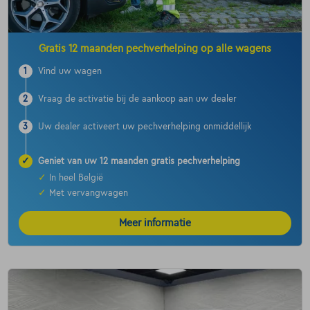
Gratis 12 maanden pechverhelping op alle wagens
1
Vind uw wagen
2
Vraag de activatie bij de aankoop aan uw dealer
3
Uw dealer activeert uw pechverhelping onmiddellijk
✓
Geniet van uw 12 maanden gratis pechverhelping
✓
In heel België
✓
Met vervangwagen
Meer informatie