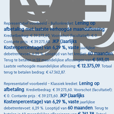
O
GE
Lening op
Representatief voorbeeld – Ballonkrediet:
afbetaling met laatste verhoogde maandaflossing
.
Kredietbedrag: € 39.273,60. Voorschot (facultatief): € 0.
JKP (Jaarlijks
Contante prijs : € 39.273,60.
Kostenpercentage) van 6,29 %, vaste
jaarlijkse
60 maanden
debetrentevoet: 6,29 %. Looptijd van het krediet:
.
€ 593,01
Terug te betalen in 59 maandelijkse aflossingen van
.
€ 12.375,09
Laatste verhoogde maandelijkse aflossing:
. Totaal
terug te betalen bedrag: € 47.362,87.
Mercedes-Benz Vito
Lening op
Representatief voorbeeld – Klassiek krediet:
116 CDI L2 *Camera*Reservewiel*App Connect
afbetaling
. Kredietbedrag: € 39.273,60. Voorschot (facultatief):
01/2024
46.029 km
Diesel
Automaat
120 kW ( 163 PK )
JKP (Jaarlijks
€ 0. Contante prijs : € 39.273,60.
Kostenpercentage) van 6,29 %, vaste
jaarlijkse
€34.975
1
✓
BTW aftrekbaar
60 maanden
debetrentevoet: 6,29 %. Looptijd van
. Terug te