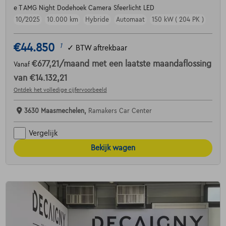
e T AMG Night Dodehoek Camera Sfeerlicht LED
10/2025
10.000 km
Hybride
Automaat
150 kW ( 204 PK )
€44.850
1
✓
BTW aftrekbaar
€677,21
/maand
met een laatste maandaflossing
Vanaf
van
€14.132,21
Ontdek het volledige cijfervoorbeeld
3630 Maasmechelen,
Ramakers Car Center
Vergelijk
Bekijk wagen