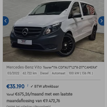
Mercedes-Benz Vito
Tourer*114 CDI*AUT*L2*8-ZIT*CAMERA*
03/2022
62.722 km
Diesel
Automaat
100 kW ( 136 PK )
€35.190
1
✓
BTW aftrekbaar
€675,26
/maand
met een laatste
Vanaf
maandaflossing van
€9.472,76
Ontdek het volledige cijfervoorbeeld