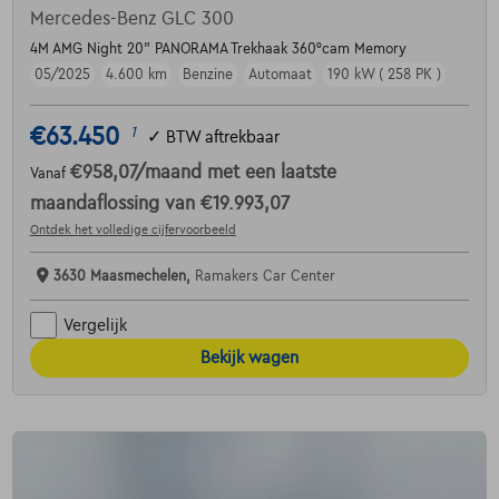
Mercedes-Benz GLC 300
4M AMG Night 20" PANORAMA Trekhaak 360°cam Memory
05/2025
4.600 km
Benzine
Automaat
190 kW ( 258 PK )
€63.450
1
✓
BTW aftrekbaar
€958,07
/maand
met een laatste
Vanaf
maandaflossing van
€19.993,07
Ontdek het volledige cijfervoorbeeld
3630 Maasmechelen,
Ramakers Car Center
Vergelijk
Bekijk wagen