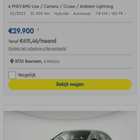
e PHEV AMG Line / Camera / Cruise / Ambient Lightning
02/2023
25.000 km
Hybride
Automaat
118 kW ( 160 PK )
€29.900
1
€615,46
/maand
Vanaf
Ontdek het volledige cijfervoorbeeld
8730 Beernem,
A Motors
Vergelijk
Bekijk wagen