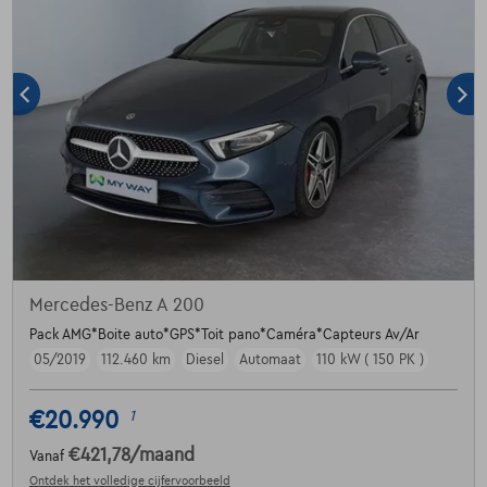
Mercedes-Benz A 200
Pack AMG*Boite auto*GPS*Toit pano*Caméra*Capteurs Av/Ar
05/2019
112.460 km
Diesel
Automaat
110 kW ( 150 PK )
€20.990
1
€421,78
/maand
Vanaf
Ontdek het volledige cijfervoorbeeld