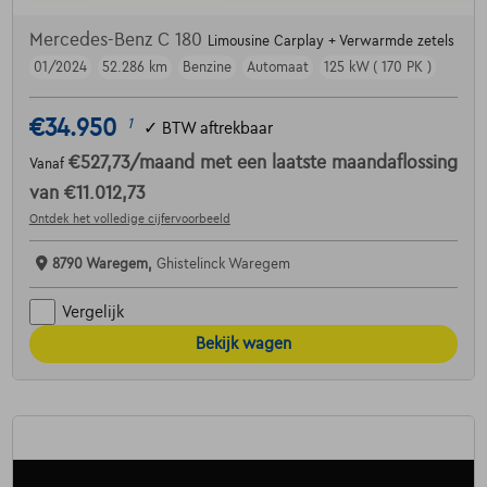
Mercedes-Benz C 180
Limousine Carplay + Verwarmde zetels
01/2024
52.286 km
Benzine
Automaat
125 kW ( 170 PK )
€34.950
1
✓
BTW aftrekbaar
€527,73
/maand
met een laatste maandaflossing
Vanaf
van
€11.012,73
Ontdek het volledige cijfervoorbeeld
8790 Waregem,
Ghistelinck Waregem
Vergelijk
Bekijk wagen