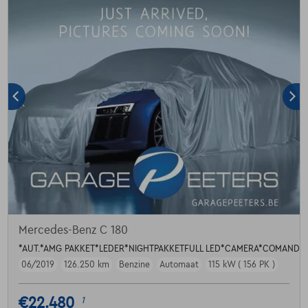
Mercedes-Benz C 180
*AUT.*AMG PAKKET*LEDER*NIGHTPAKKETFULL LED*CAMERA*COMAND*A
06/2019
126.250 km
Benzine
Automaat
115 kW ( 156 PK )
€22.480
1