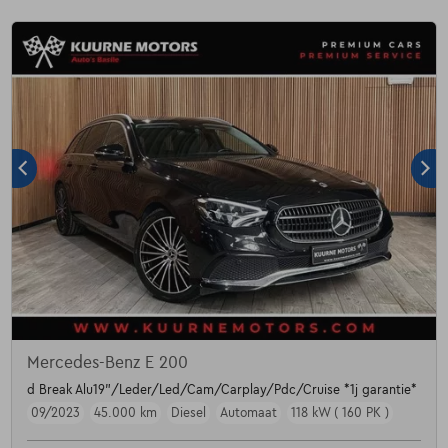
Mercedes-Benz E 200
d Break Alu19"/Leder/Led/Cam/Carplay/Pdc/Cruise *1j garantie*
09/2023
45.000 km
Diesel
Automaat
118 kW ( 160 PK )