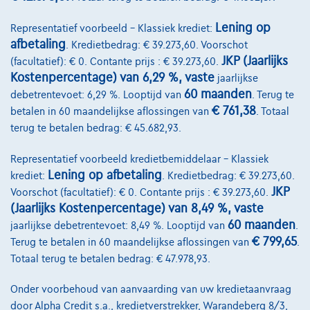
Vergelijk
Bekijk wagen
Lening op
Representatief voorbeeld – Klassiek krediet:
afbetaling
. Kredietbedrag: € 39.273,60. Voorschot
JKP (Jaarlijks
(facultatief): € 0. Contante prijs : € 39.273,60.
Kostenpercentage) van 6,29 %, vaste
jaarlijkse
60 maanden
debetrentevoet: 6,29 %. Looptijd van
. Terug te
€ 761,38
betalen in 60 maandelijkse aflossingen van
. Totaal
terug te betalen bedrag: € 45.682,93.
Representatief voorbeeld kredietbemiddelaar – Klassiek
Lening op afbetaling
krediet:
. Kredietbedrag: € 39.273,60.
JKP
Voorschot (facultatief): € 0. Contante prijs : € 39.273,60.
(Jaarlijks Kostenpercentage) van 8,49 %, vaste
60 maanden
jaarlijkse debetrentevoet: 8,49 %. Looptijd van
.
€ 799,65
Terug te betalen in 60 maandelijkse aflossingen van
.
Totaal terug te betalen bedrag: € 47.978,93.
Onder voorbehoud van aanvaarding van uw kredietaanvraag
door Alpha Credit s.a., kredietverstrekker, Warandeberg 8/3,
Mercedes-Benz CLA 180