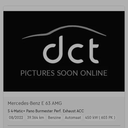
Mercedes-Benz E 63 AMG
S 4-Matic+ Pano Burmester Perf. Exhaust ACC
08/2022
39.364 km
Benzine
Automaat
450 kW ( 603 PK )