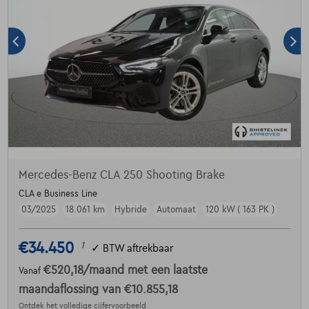
Mercedes-Benz CLA 250 Shooting Brake
CLA e Business Line
03/2025
18.061 km
Hybride
Automaat
120 kW ( 163 PK )
€34.450
1
✓
BTW aftrekbaar
€520,18
/maand
met een laatste
Vanaf
maandaflossing van
€10.855,18
Ontdek het volledige cijfervoorbeeld