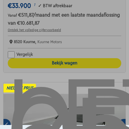
€33.900
1
✓
BTW aftrekbaar
€511,87
/maand
met een laatste maandaflossing
Vanaf
van
€10.681,87
Ontdek het volledige cijfervoorbeeld
8520 Kuurne,
Kuurne Motors
Vergelijk
Bekijk wagen
NIEUWE PRIJS