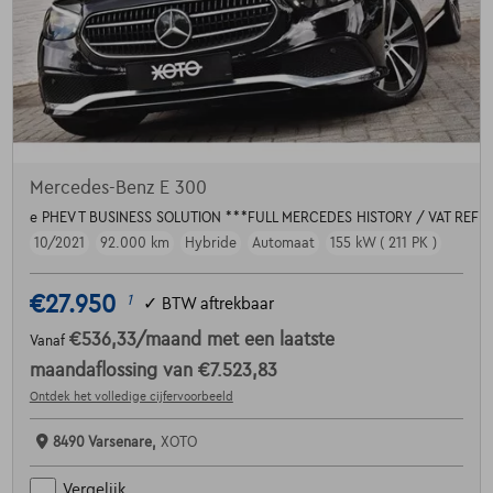
Mercedes-Benz E 300
e PHEV T BUSINESS SOLUTION ***FULL MERCEDES HISTORY / VAT REF
10/2021
92.000 km
Hybride
Automaat
155 kW ( 211 PK )
€27.950
1
✓
BTW aftrekbaar
€536,33
/maand
met een laatste
Vanaf
maandaflossing van
€7.523,83
Ontdek het volledige cijfervoorbeeld
8490 Varsenare,
XOTO
Vergelijk