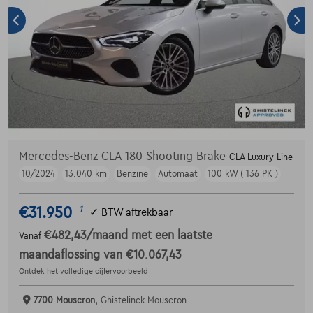
Mercedes-Benz CLA 180 Shooting Brake
CLA Luxury Line
10/2024
13.040 km
Benzine
Automaat
100 kW ( 136 PK )
€31.950
1
✓
BTW aftrekbaar
€482,43
/maand
met een laatste
Vanaf
maandaflossing van
€10.067,43
Ontdek het volledige cijfervoorbeeld
7700 Mouscron,
Ghistelinck Mouscron