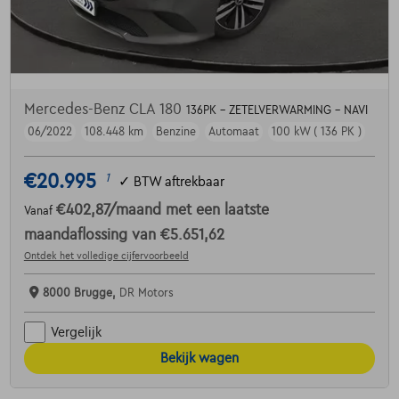
Mercedes-Benz CLA 180
136PK - ZETELVERWARMING - NAVI
06/2022
108.448 km
Benzine
Automaat
100 kW ( 136 PK )
€20.995
1
✓
BTW aftrekbaar
€402,87
/maand
met een laatste
Vanaf
maandaflossing van
€5.651,62
Ontdek het volledige cijfervoorbeeld
8000 Brugge,
DR Motors
Vergelijk
Bekijk wagen