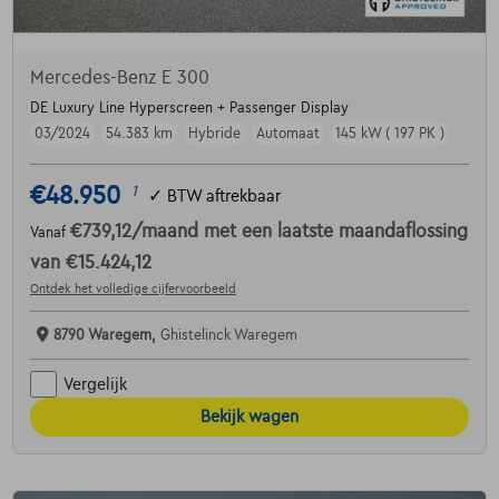
Mercedes-Benz E 300
DE Luxury Line Hyperscreen + Passenger Display
03/2024
54.383 km
Hybride
Automaat
145 kW ( 197 PK )
€48.950
1
✓
BTW aftrekbaar
€739,12
/maand
met een laatste maandaflossing
Vanaf
van
€15.424,12
Ontdek het volledige cijfervoorbeeld
8790 Waregem,
Ghistelinck Waregem
Vergelijk
Bekijk wagen