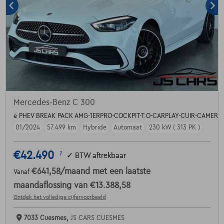
Mercedes-Benz C 300
e PHEV BREAK PACK AMG-1ERPRO-COCKPIT-T.O-CARPLAY-CUIR-CAMERA
01/2024
57.499 km
Hybride
Automaat
230 kW ( 313 PK )
€42.490
1
✓
BTW aftrekbaar
€641,58
/maand
met een laatste
Vanaf
maandaflossing van
€13.388,58
Ontdek het volledige cijfervoorbeeld
7033 Cuesmes,
JS CARS CUESMES