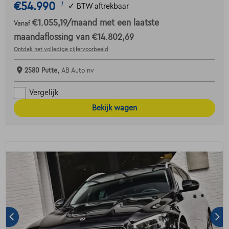
€54.990
1
✓
BTW aftrekbaar
€1.055,19
/maand
met een laatste
Vanaf
maandaflossing van
€14.802,69
Ontdek het volledige cijfervoorbeeld
2580 Putte,
AB Auto nv
Vergelijk
Bekijk wagen