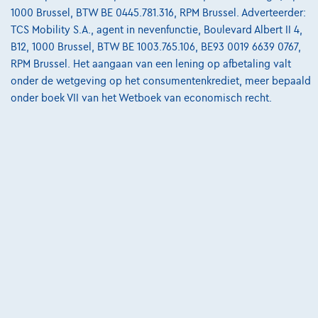
1000 Brussel, BTW BE 0445.781.316, RPM Brussel. Adverteerder:
BUSINESS SOLUTION - CAMERA - CARPLAY
TCS Mobility S.A., agent in nevenfunctie, Boulevard Albert II 4,
03/2022
109.872 km
Benzine
Automaat
100 kW ( 136 PK )
B12, 1000 Brussel, BTW BE 1003.765.106, BE93 0019 6639 0767,
RPM Brussel. Het aangaan van een lening op afbetaling valt
€19.995
1
✓
BTW aftrekbaar
onder de wetgeving op het consumentenkrediet, meer bepaald
€383,68
/maand
met een laatste
Vanaf
onder boek VII van het Wetboek van economisch recht.
maandaflossing van
€5.382,43
Ontdek het volledige cijfervoorbeeld
8000 Brugge,
DR Motors
Vergelijk
Bekijk wagen