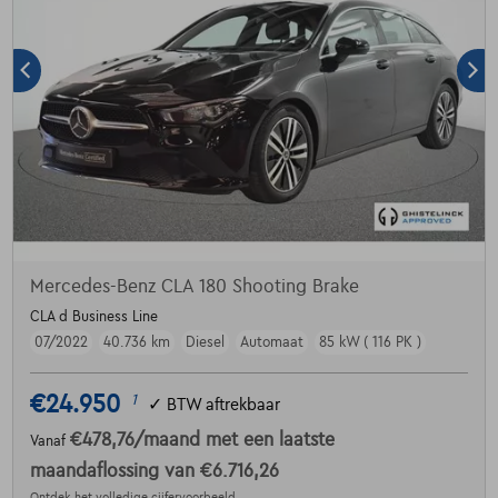
Mercedes-Benz CLA 180 Shooting Brake
CLA d Business Line
07/2022
40.736 km
Diesel
Automaat
85 kW ( 116 PK )
€24.950
1
✓
BTW aftrekbaar
€478,76
/maand
met een laatste
Vanaf
maandaflossing van
€6.716,26
Ontdek het volledige cijfervoorbeeld