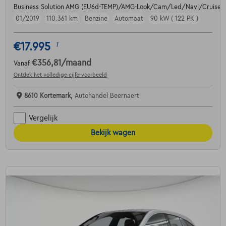
Business Solution AMG (EU6d-TEMP)/AMG-Look/Cam/Led/Navi/Cruise/C
01/2019
110.361 km
Benzine
Automaat
90 kW ( 122 PK )
€17.995
1
€356,81
/maand
Vanaf
Ontdek het volledige cijfervoorbeeld
8610 Kortemark,
Autohandel Beernaert
Vergelijk
Bekijk wagen