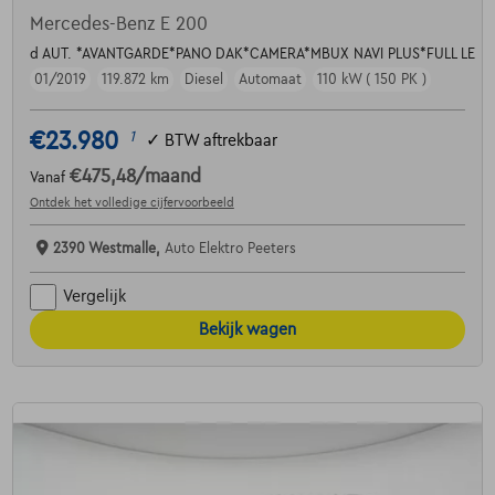
Mercedes-Benz E 200
d AUT. *AVANTGARDE*PANO DAK*CAMERA*MBUX NAVI PLUS*FULL LE
01/2019
119.872 km
Diesel
Automaat
110 kW ( 150 PK )
€23.980
1
✓
BTW aftrekbaar
€475,48
/maand
Vanaf
Ontdek het volledige cijfervoorbeeld
2390 Westmalle,
Auto Elektro Peeters
Vergelijk
Bekijk wagen