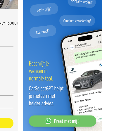
ESS*AMBIENTLIGHT
NLY 16000KM!! / Mil
K