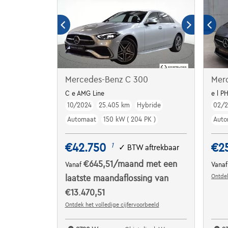
Mercedes-Benz C 300
Mer
C e AMG Line
e l P
10/2024
25.405 km
Hybride
02/
Automaat
150 kW ( 204 PK )
Auto
€42.750
€2
1
✓
BTW aftrekbaar
€645,51
/maand
met een
Vanaf
Vana
Ontdek
laatste maandaflossing van
€13.470,51
Ontdek het volledige cijfervoorbeeld