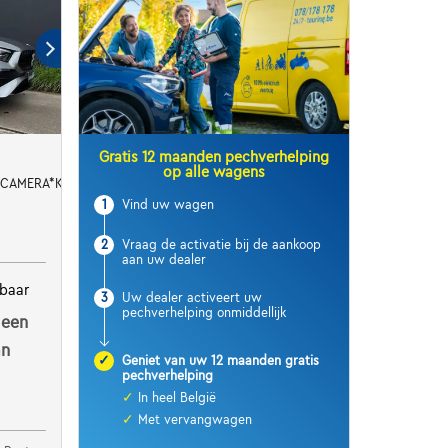
Gratis 12 maanden pechverhelping
op alle wagens
*CAMERA*KEYLESS*FULL LED
1
Vind uw wagen
2
Vraag de activatie bij de aankoop
aan uw dealer
baar
3
Uw dealer activeert uw
pechverhelping onmiddellijk
 een
an
✓
Geniet van uw 12 maanden gratis
pechverhelping
✓
In heel België
✓
Met vervangwagen