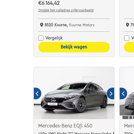
€6.164,42
Ontdek het volledige cijfervoorbeeld
8520 Kuurne,
Kuurne Motors
7
Vergelijk
V
Bekijk wagen
Mercedes-Benz EQS 450
Mer
450+ AMG Night 21" Massage Nappaleder Burmester
250+ 