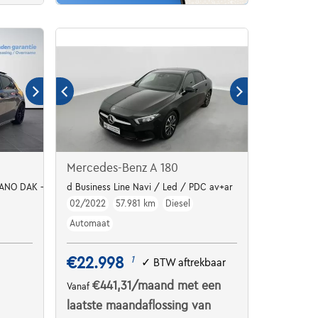
Mercedes-Benz A 180
PANO DAK - CARPLAY*
d Business Line Navi / Led / PDC av+ar
02/2022
57.981 km
Diesel
Automaat
€22.998
1
✓
BTW aftrekbaar
€441,31
/maand
met een
Vanaf
laatste maandaflossing van