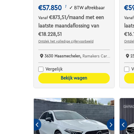
€57.850
€5
1
✓
BTW aftrekbaar
€873,51
/maand
met een
Vanaf
Vana
laatste maandaflossing van
laat
€18.228,51
€16.
Ontdek het volledige cijfervoorbeeld
Ontdek
3630 Maasmechelen,
Ramakers Car Center
2
Vergelijk
V
Bekijk wagen