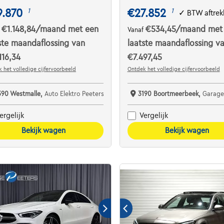
9.870
€27.852
1
1
✓
BTW aftrek
€1.148,84
/maand
met een
€534,45
/maand
met
f
Vanaf
ste maandaflossing van
laatste maandaflossing v
116,34
€7.497,45
 het volledige cijfervoorbeeld
Ontdek het volledige cijfervoorbeeld
390 Westmalle,
Auto Elektro Peeters
3190 Boortmeerbeek,
Garage Vanderborg
ergelijk
Vergelijk
Bekijk wagen
Bekijk wagen