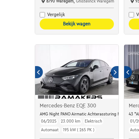
8790 Waregem,
Ghistelinck Waregem
9
Vergelijk
V
Bekijk wagen
Mercedes-Benz EQE 300
Mer
AMG Night PANO Airmatic Achterassturing NAPPALEDE
43 *
06/2025
23.000 km
Elektrisch
01/2
Automaat
195 kW ( 265 PK )
Auto