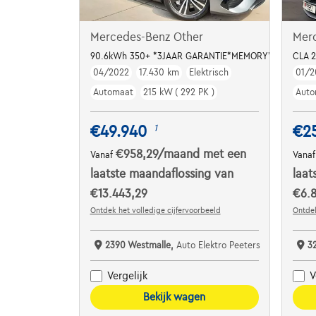
Mercedes-Benz Other
Mer
90.6kWh 350+ *3JAAR GARANTIE*MEMORY*LEDER*B
CLA 
04/2022
17.430 km
Elektrisch
01/2
Automaat
215 kW ( 292 PK )
Auto
€49.940
€2
1
€958,29
/maand
met een
Vanaf
Vana
laatste maandaflossing van
laat
€13.443,29
€6.8
Ontdek het volledige cijfervoorbeeld
Ontdek
2390 Westmalle,
Auto Elektro Peeters
3
Vergelijk
V
Bekijk wagen