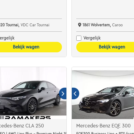
520 Tournai,
VDC Car Tournai
1861 Wolvertem,
Caroo
ergelijk
Vergelijk
Bekijk wagen
Bekijk wagen
cedes-Benz CLA 250
Mercedes-Benz EQE 300
EQ | AMG Line Plus - Premium Night 19" PANO
EQE300 Business Line + PTS/cam