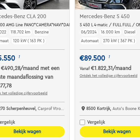
cedes-Benz CLA 200
Mercedes-Benz S 450
URMESTER
200 AMG Line PANO*CAMERA*NAVI*DAB*CARPLAY*CC*LED*ALCANTARA*KEYL
S 450 L 4-matic / FULL FULL / O
022
118.702 km
Benzine
06/2024
16.000 km
Diesel
maat
120 kW ( 163 PK )
Automaat
270 kW ( 367 PK )
5.550
€89.500
1
1
€490,28
/maand
met een
€1.822,31
/maand
f
Vanaf
Ontdek het volledige cijfervoorbeeld
ste maandaflossing van
77,78
 het volledige cijfervoorbeeld
270 Scherpenheuvel,
Carprof Vtron Mobility
8500 Kortrijk,
Auto's Boone 
ergelijk
Vergelijk
Bekijk wagen
Bekijk wagen