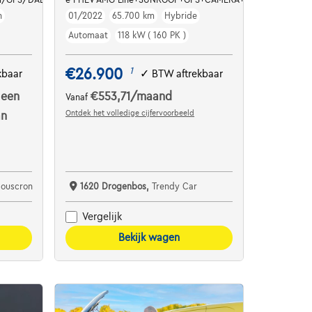
h
01/2022
65.700 km
Hybride
Automaat
118 kW ( 160 PK )
€26.900
1
kbaar
✓
BTW aftrekbaar
 een
€553,71
/maand
Vanaf
Ontdek het volledige cijfervoorbeeld
an
Mouscron
1620 Drogenbos,
Trendy Car
Vergelijk
Bekijk wagen