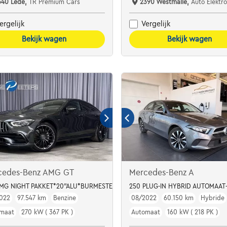
340 Lede,
TR Premium Cars
2390 Westmalle,
Auto Elektro
ergelijk
Vergelijk
Bekijk wagen
Bekijk wagen
cedes-Benz AMG GT
Mercedes-Benz A
R
AMG NIGHT PAKKET*20"ALU*BURMESTER*RIDE CONTROL
250 PLUG-IN HYBRID AUTOMAAT
022
97.547 km
Benzine
08/2022
60.150 km
Hybride
maat
270 kW ( 367 PK )
Automaat
160 kW ( 218 PK )