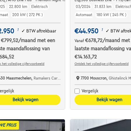
025
22.800 km
Elektrisch
03/2024
31.833 km
Elektrisc
maat
200 kW ( 272 PK )
Automaat
180 kW ( 245 PK )
2.950
€44.950
1
1
✓
BTW aftrekbaar
✓
BTW aftre
€799,52
/maand
met een
€678,72
/maand
met
f
Vanaf
ste maandaflossing van
laatste maandaflossing v
684,52
€14.163,72
 het volledige cijfervoorbeeld
Ontdek het volledige cijfervoorbeeld
630 Maasmechelen,
Ramakers Car Center
7700 Mouscron,
Ghistelinck 
ergelijk
Vergelijk
Bekijk wagen
Bekijk wagen
WE PRIJS