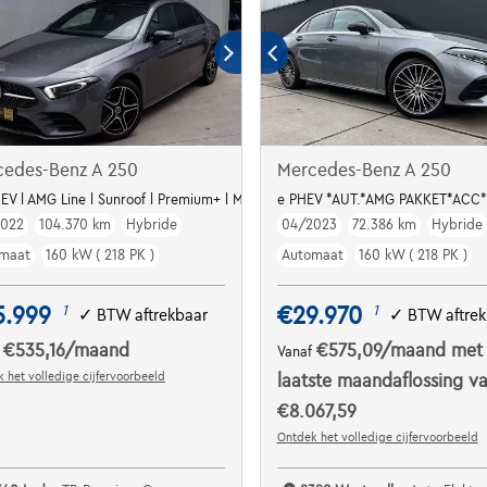
cedes-Benz A 250
Mercedes-Benz A 250
HEV l AMG Line l Sunroof l Premium+ l Multibeam l Keyless
e PHEV *AUT.*AMG PAKKET*ACC
2022
104.370 km
Hybride
04/2023
72.386 km
Hybride
maat
160 kW ( 218 PK )
Automaat
160 kW ( 218 PK )
5.999
€29.970
1
1
✓
BTW aftrekbaar
✓
BTW aftrek
€535,16
/maand
€575,09
/maand
met
f
Vanaf
 het volledige cijfervoorbeeld
laatste maandaflossing v
€8.067,59
Ontdek het volledige cijfervoorbeeld