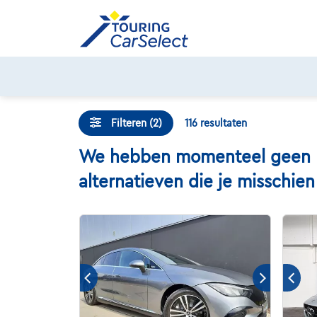
Skip
to
content
Filteren (2)
116
resultaten
We hebben momenteel geen Me
alternatieven die je misschie