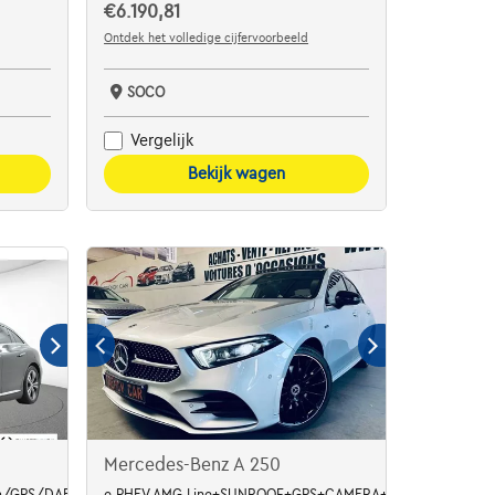
€6.190,81
Ontdek het volledige cijfervoorbeeld
SOCO
Vergelijk
Bekijk wagen
Mercedes-Benz A 250
/GPS/DAB/LED/Distronic... in topstaat!
e PHEV AMG Line+SUNROOF+GPS+CAMERA+CARNET+GARAN