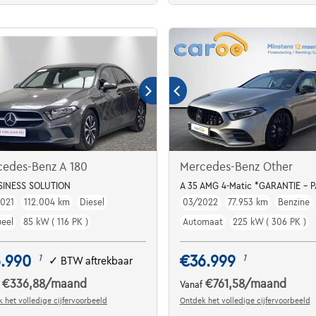
cedes-Benz A 180
Mercedes-Benz Other
*1j garantie*
SINESS SOLUTION
A 35 AMG 4-Matic *GARANTIE - 
021
112.004 km
Diesel
03/2022
77.953 km
Benzine
eel
85 kW ( 116 PK )
Automaat
225 kW ( 306 PK )
6.990
€36.999
1
1
✓
BTW aftrekbaar
€336,88
/maand
€761,58
/maand
f
Vanaf
 het volledige cijfervoorbeeld
Ontdek het volledige cijfervoorbeeld