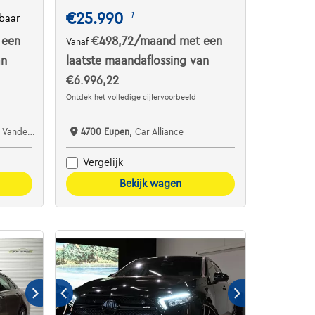
€25.990
1
baar
 een
€498,72
/maand
met een
Vanaf
an
laatste maandaflossing van
€6.996,22
Ontdek het volledige cijfervoorbeeld
ht Boortmeerbeek
4700 Eupen,
Car Alliance
Vergelijk
Bekijk wagen