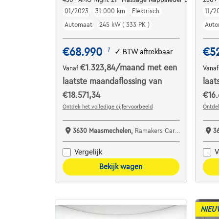
01/2023
31.000 km
Elektrisch
11/2
Automaat
245 kW ( 333 PK )
Auto
€68.990
€5
1
✓
BTW aftrekbaar
€1.323,84
/maand
met een
Vanaf
Vana
laatste maandaflossing van
laat
€18.571,34
€16.
Ontdek het volledige cijfervoorbeeld
Ontdek
3630 Maasmechelen,
Ramakers Car Center
3
Vergelijk
V
Bekijk wagen
NIEU