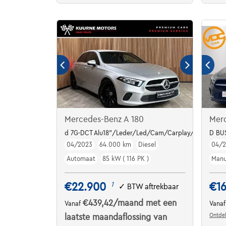
Mercedes-Benz A 180
Mer
d 7G-DCT Alu18"/Leder/Led/Cam/Carplay/Pdc/Cruise 
D BU
04/2023
64.000 km
Diesel
04/2
Automaat
85 kW ( 116 PK )
Manu
€22.900
€1
1
✓
BTW aftrekbaar
€439,42
/maand
met een
Vanaf
Vana
Ontdek
laatste maandaflossing van