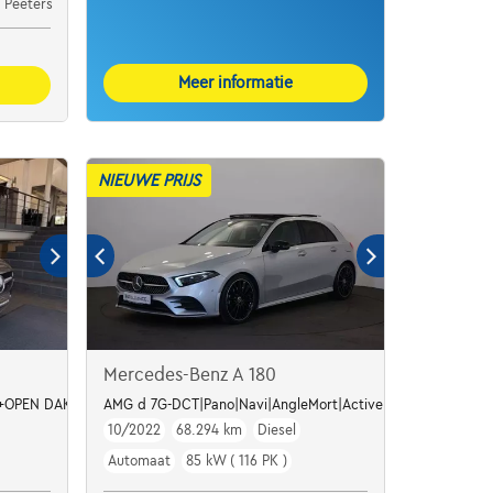
 Peeters
Meer informatie
NIEUWE PRIJS
Mercedes-Benz A 180
+OPEN DAK-60000KM!!!!
AMG d 7G-DCT|Pano|Navi|AngleMort|Active Park
10/2022
68.294 km
Diesel
Automaat
85 kW ( 116 PK )