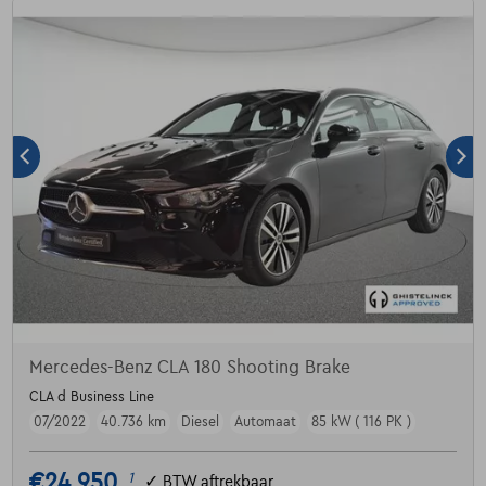
Mercedes-Benz CLA 180 Shooting Brake
CLA d Business Line
07/2022
40.736 km
Diesel
Automaat
85 kW ( 116 PK )
€24.950
1
✓
BTW aftrekbaar