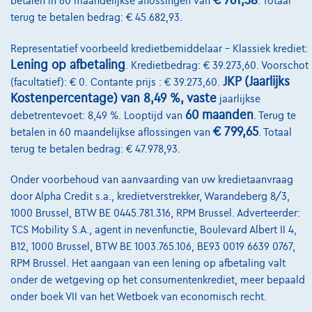
€ 761,38
betalen in 60 maandelijkse aflossingen van
. Totaal
terug te betalen bedrag: € 45.682,93.
€28.499
1
Representatief voorbeeld kredietbemiddelaar – Klassiek krediet:
€546,86
/maand
met een laatste
Vanaf
Lening op afbetaling
. Kredietbedrag: € 39.273,60. Voorschot
maandaflossing van
€7.671,61
JKP (Jaarlijks
(facultatief): € 0. Contante prijs : € 39.273,60.
Ontdek het volledige cijfervoorbeeld
Kostenpercentage) van 8,49 %, vaste
jaarlijkse
60 maanden
debetrentevoet: 8,49 %. Looptijd van
. Terug te
3600 Genk,
GMA Cars
€ 799,65
betalen in 60 maandelijkse aflossingen van
. Totaal
terug te betalen bedrag: € 47.978,93.
Vergelijk
Bekijk wagen
Onder voorbehoud van aanvaarding van uw kredietaanvraag
door Alpha Credit s.a., kredietverstrekker, Warandeberg 8/3,
1000 Brussel, BTW BE 0445.781.316, RPM Brussel. Adverteerder:
TCS Mobility S.A., agent in nevenfunctie, Boulevard Albert II 4,
NIEUWE PRIJS
B12, 1000 Brussel, BTW BE 1003.765.106, BE93 0019 6639 0767,
RPM Brussel. Het aangaan van een lening op afbetaling valt
onder de wetgeving op het consumentenkrediet, meer bepaald
onder boek VII van het Wetboek van economisch recht.