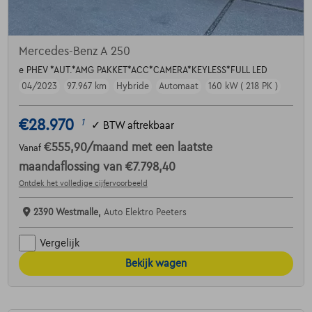
Mercedes-Benz A 250
e PHEV *AUT.*AMG PAKKET*ACC*CAMERA*KEYLESS*FULL LED
04/2023
97.967 km
Hybride
Automaat
160 kW ( 218 PK )
€28.970
1
✓
BTW aftrekbaar
€555,90
/maand
met een laatste
Vanaf
maandaflossing van
€7.798,40
Ontdek het volledige cijfervoorbeeld
2390 Westmalle,
Auto Elektro Peeters
Vergelijk
Bekijk wagen