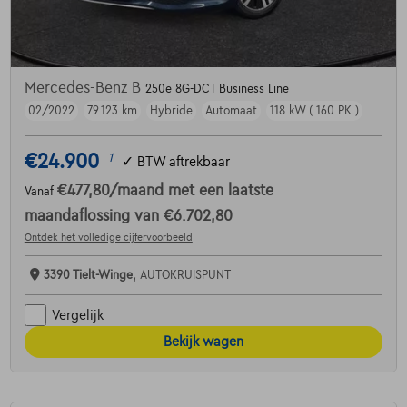
Mercedes-Benz B
250e 8G-DCT Business Line
02/2022
79.123 km
Hybride
Automaat
118 kW ( 160 PK )
€24.900
1
✓
BTW aftrekbaar
€477,80
/maand
met een laatste
Vanaf
maandaflossing van
€6.702,80
Ontdek het volledige cijfervoorbeeld
3390 Tielt-Winge,
AUTOKRUISPUNT
Vergelijk
Bekijk wagen