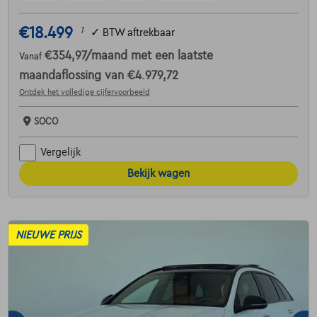
€18.499
1
✓
BTW aftrekbaar
€354,97
/maand
met een laatste
Vanaf
maandaflossing van
€4.979,72
Ontdek het volledige cijfervoorbeeld
SOCO
Vergelijk
Bekijk wagen
NIEUWE PRIJS