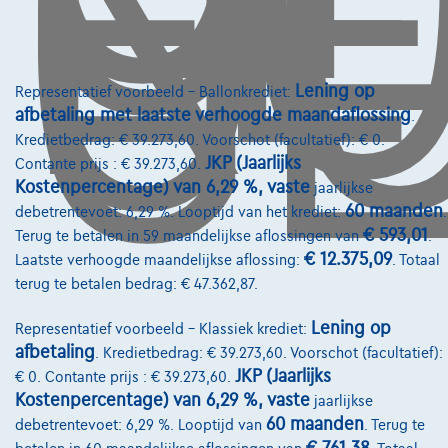
O
GE
Lening op
Representatief voorbeeld – Ballonkrediet:
afbetaling met laatste verhoogde maandaflossing
.
Kredietbedrag: € 39.273,60. Voorschot (facultatief): € 0.
JKP (Jaarlijks
Contante prijs : € 39.273,60.
Kostenpercentage) van 6,29 %, vaste
jaarlijkse
60 maanden
debetrentevoet: 6,29 %. Looptijd van het krediet:
.
€ 593,01
Terug te betalen in 59 maandelijkse aflossingen van
.
€ 12.375,09
Laatste verhoogde maandelijkse aflossing:
. Totaal
terug te betalen bedrag: € 47.362,87.
Lening op
Representatief voorbeeld – Klassiek krediet:
afbetaling
. Kredietbedrag: € 39.273,60. Voorschot (facultatief):
JKP (Jaarlijks
€ 0. Contante prijs : € 39.273,60.
Mercedes-Benz C 200
Kostenpercentage) van 6,29 %, vaste
jaarlijkse
C 200 MHE Benzine Aut-AMG Pack-Nav-HLeder-Pano-Led-360c-Keyless-G
60 maanden
debetrentevoet: 6,29 %. Looptijd van
. Terug te
10/2021
76.359 km
Hybride
Automaat
135 kW ( 184 PK )