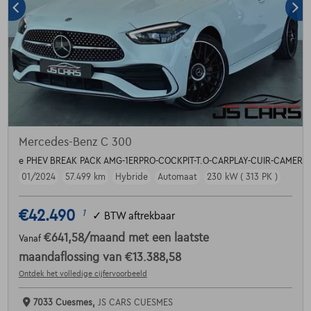
Mercedes-Benz C 300
e PHEV BREAK PACK AMG-1ERPRO-COCKPIT-T.O-CARPLAY-CUIR-CAMERA
01/2024
57.499 km
Hybride
Automaat
230 kW ( 313 PK )
€42.490
1
✓
BTW aftrekbaar
€641,58
/maand
met een laatste
Vanaf
maandaflossing van
€13.388,58
Ontdek het volledige cijfervoorbeeld
7033 Cuesmes,
JS CARS CUESMES