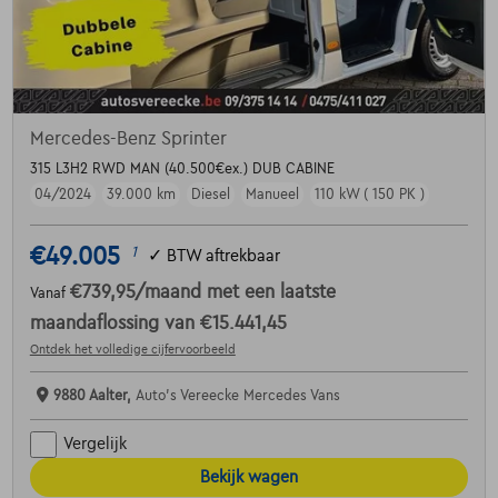
Mercedes-Benz Sprinter
315 L3H2 RWD MAN (40.500€ex.) DUB CABINE
04/2024
39.000 km
Diesel
Manueel
110 kW ( 150 PK )
€49.005
1
✓
BTW aftrekbaar
€739,95
/maand
met een laatste
Vanaf
maandaflossing van
€15.441,45
Ontdek het volledige cijfervoorbeeld
9880 Aalter,
Auto's Vereecke Mercedes Vans
Vergelijk
Bekijk wagen