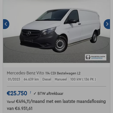
Mercedes-Benz Vito
114 CDI Bestelwagen L2
01/2023
64.639 km
Diesel
Manueel
100 kW ( 136 PK )
€25.750
1
✓
BTW aftrekbaar
€494,11
/maand
met een laatste maandaflossing
Vanaf
van
€6.931,61