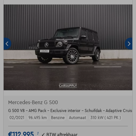
Mercedes-Benz G 500
G 500 V8 - AMG Pack - Exclusive interior - Schuifdak - Adaptive Cruise
02/2021
96.495 km
Benzine
Automaat
310 kW ( 421 PK )
€112.995
1
✓
BTW aftrekbaar