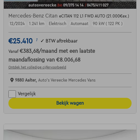
Mercedes-Benz Citan
eCITAN 112 L1 FWD AUTO (21.000€ex.)
12/2024
1.241 km
Elektrisch
Automaat
90 kW ( 122 PK )
€25.410
1
✓
BTW aftrekbaar
€383,68
/maand
met een laatste
Vanaf
maandaflossing van
€8.006,68
Ontdek het volledige cijfervoorbeeld
9880 Aalter,
Auto's Vereecke Mercedes Vans
Vergelijk
Bekijk wagen