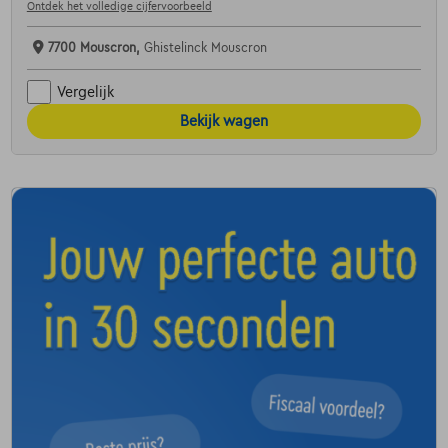
Ontdek het volledige cijfervoorbeeld
7700 Mouscron,
Ghistelinck Mouscron
Vergelijk
Bekijk wagen