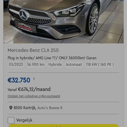
Mercedes-Benz CLA 250
Plug in hybride/ AMG Line ??/ ONLY 36000km! Garan
03/2023
36.900 km
Hybride
Automaat
118 kW ( 160 PK )
€32.750
1
€674,12
/maand
Vanaf
Ontdek het volledige cijfervoorbeeld
8500 Kortrijk,
Auto's Boone K
Vergelijk