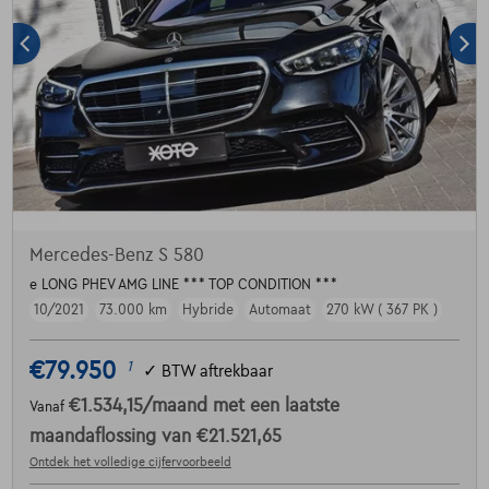
Mercedes-Benz S 580
e LONG PHEV AMG LINE *** TOP CONDITION ***
10/2021
73.000 km
Hybride
Automaat
270 kW ( 367 PK )
€79.950
1
✓
BTW aftrekbaar
€1.534,15
/maand
met een laatste
Vanaf
maandaflossing van
€21.521,65
Ontdek het volledige cijfervoorbeeld