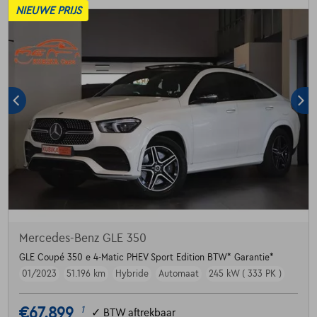
NIEUWE PRIJS
Mercedes-Benz GLE 350
GLE Coupé 350 e 4-Matic PHEV Sport Edition BTW* Garantie*
01/2023
51.196 km
Hybride
Automaat
245 kW ( 333 PK )
€67.899
1
✓
BTW aftrekbaar