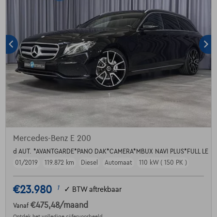
Mercedes-Benz E 200
d AUT. *AVANTGARDE*PANO DAK*CAMERA*MBUX NAVI PLUS*FULL LE
01/2019
119.872 km
Diesel
Automaat
110 kW ( 150 PK )
€23.980
1
✓
BTW aftrekbaar
€475,48
/maand
Vanaf
Ontdek het volledige cijfervoorbeeld