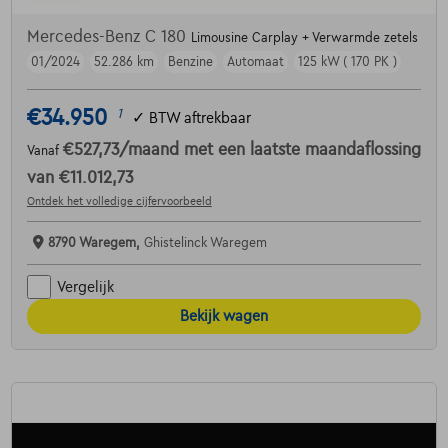
Mercedes-Benz C 180
Limousine Carplay + Verwarmde zetels
01/2024
52.286 km
Benzine
Automaat
125 kW ( 170 PK )
€34.950
1
✓
BTW aftrekbaar
€527,73
/maand
met een laatste maandaflossing
Vanaf
van
€11.012,73
Ontdek het volledige cijfervoorbeeld
8790 Waregem,
Ghistelinck Waregem
Vergelijk
Bekijk wagen