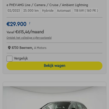
e PHEV AMG Line / Camera / Cruise / Ambient Lightning
02/2023
25.000 km
Hybride
Automaat
118 kW ( 160 PK )
€29.900
1
€615,46
/maand
Vanaf
Ontdek het volledige cijfervoorbeeld
8730 Beernem,
A Motors
Vergelijk
Bekijk wagen