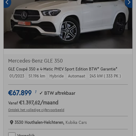
Mercedes-Benz GLE 350
GLE Coupé 350 e 4-Matic PHEV Sport Edition BTW* Garantie*
01/2023
51.196 km
Hybride
Automaat
245 kW ( 333 PK )
€67.899
1
✓
BTW aftrekbaar
€1.397,62
/maand
Vanaf
Ontdek het volledige cijfervoorbeeld
3530 Houthalen-Helchteren,
Kubika Cars
Vergelijk