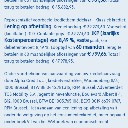
€ 761,38
betalen in 60 maandelijkse aflossingen van
. Totaal
€528,11
/maand
met een laatste maandaflossing
Vanaf
terug te betalen bedrag: € 45.682,93.
van
€11.020,61
Ontdek het volledige cijfervoorbeeld
Representatief voorbeeld kredietbemiddelaar – Klassiek krediet:
Lening op afbetaling
. Kredietbedrag: € 39.273,60. Voorschot
8870 Izegem,
Decaigny Izegem
JKP (Jaarlijks
(facultatief): € 0. Contante prijs : € 39.273,60.
Vergelijk
Kostenpercentage) van 8,49 %, vaste
jaarlijkse
60 maanden
debetrentevoet: 8,49 %. Looptijd van
. Terug te
Bekijk wagen
€ 799,65
betalen in 60 maandelijkse aflossingen van
. Totaal
terug te betalen bedrag: € 47.978,93.
Onder voorbehoud van aanvaarding van uw kredietaanvraag
door Alpha Credit s.a., kredietverstrekker, Warandeberg 8/3,
1000 Brussel, BTW BE 0445.781.316, RPM Brussel. Adverteerder:
TCS Mobility S.A., agent in nevenfunctie, Boulevard Albert II 4,
B12, 1000 Brussel, BTW BE 1003.765.106, BE93 0019 6639 0767,
RPM Brussel. Het aangaan van een lening op afbetaling valt
onder de wetgeving op het consumentenkrediet, meer bepaald
onder boek VII van het Wetboek van economisch recht.