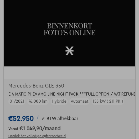
Mercedes-Benz GLE 350
E 4-MATIC PHEV AMG LINE NIGHT PACK ***FULL OPTION / VAT REFUND
01/2021
76.000 km
Hybride
Automaat
155 kW ( 211 PK )
€52.950
1
✓
BTW aftrekbaar
€1.049,90
/maand
Vanaf
Ontdek het volledige cijfervoorbeeld