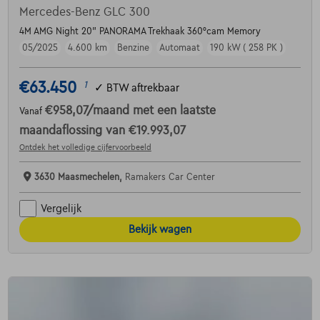
Mercedes-Benz GLC 300
4M AMG Night 20" PANORAMA Trekhaak 360°cam Memory
05/2025
4.600 km
Benzine
Automaat
190 kW ( 258 PK )
€63.450
1
✓
BTW aftrekbaar
€958,07
/maand
met een laatste
Vanaf
maandaflossing van
€19.993,07
Ontdek het volledige cijfervoorbeeld
3630 Maasmechelen,
Ramakers Car Center
Vergelijk
Bekijk wagen