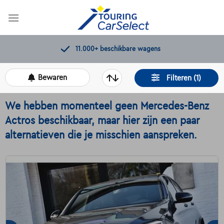
Skip
to
content
Kwaliteitscontroles door Touring
Bewaren
Filteren (1)
We hebben momenteel geen Mercedes-Benz
Actros beschikbaar, maar hier zijn een paar
alternatieven die je misschien aanspreken.