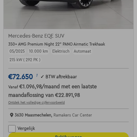
Mercedes-Benz EQE SUV
350+ AMG Premium Night 22" PANO Airmatic Trekhaak
05/2025
10.000 km
Elektrisch
Automaat
215 kW ( 292 PK )
€72.650
1
✓
BTW aftrekbaar
€1.096,98
/maand
met een laatste
Vanaf
maandaflossing van
€22.891,98
Ontdek het volledige cijfervoorbeeld
3630 Maasmechelen,
Ramakers Car Center
Vergelijk