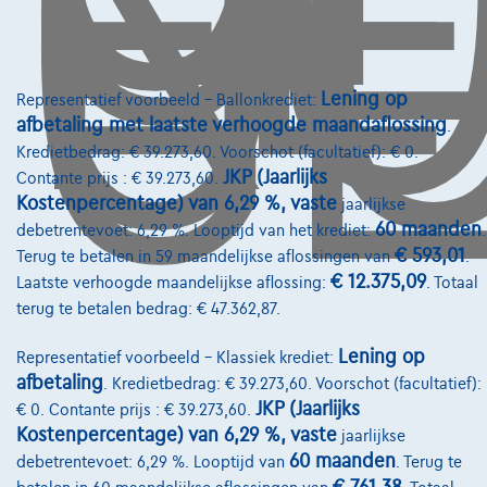
O
GE
Lening op
Representatief voorbeeld – Ballonkrediet:
afbetaling met laatste verhoogde maandaflossing
.
Kredietbedrag: € 39.273,60. Voorschot (facultatief): € 0.
JKP (Jaarlijks
Contante prijs : € 39.273,60.
Kostenpercentage) van 6,29 %, vaste
jaarlijkse
60 maanden
debetrentevoet: 6,29 %. Looptijd van het krediet:
.
€ 593,01
Terug te betalen in 59 maandelijkse aflossingen van
.
€ 12.375,09
Laatste verhoogde maandelijkse aflossing:
. Totaal
terug te betalen bedrag: € 47.362,87.
Mercedes-Benz Vito
Lening op
Representatief voorbeeld – Klassiek krediet:
116 CDI L2 *Camera*Reservewiel*App Connect
afbetaling
. Kredietbedrag: € 39.273,60. Voorschot (facultatief):
01/2024
46.029 km
Diesel
Automaat
120 kW ( 163 PK )
JKP (Jaarlijks
€ 0. Contante prijs : € 39.273,60.
Kostenpercentage) van 6,29 %, vaste
jaarlijkse
€34.975
1
✓
BTW aftrekbaar
60 maanden
debetrentevoet: 6,29 %. Looptijd van
. Terug te