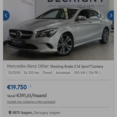
Mercedes-Benz Other
Shooting Brake 2.1d Sport*Camera
10/2018
54.210 km
Diesel
Automaat
100 kW ( 136 PK )
€19.750
1
€391,61
/maand
Vanaf
Ontdek het volledige cijfervoorbeeld
8870 Izegem,
Decaigny Izegem