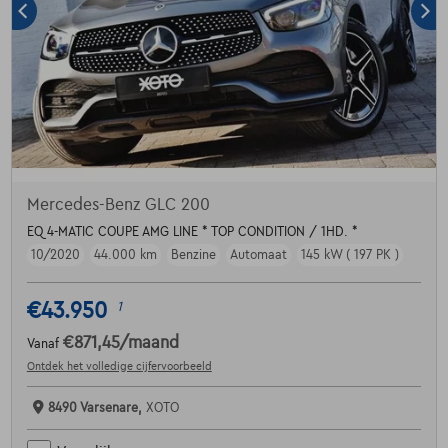
Mercedes-Benz GLC 200
EQ 4-MATIC COUPE AMG LINE * TOP CONDITION / 1HD. *
10/2020
44.000 km
Benzine
Automaat
145 kW ( 197 PK )
€43.950
1
€871,45
/maand
Vanaf
Ontdek het volledige cijfervoorbeeld
8490 Varsenare,
XOTO