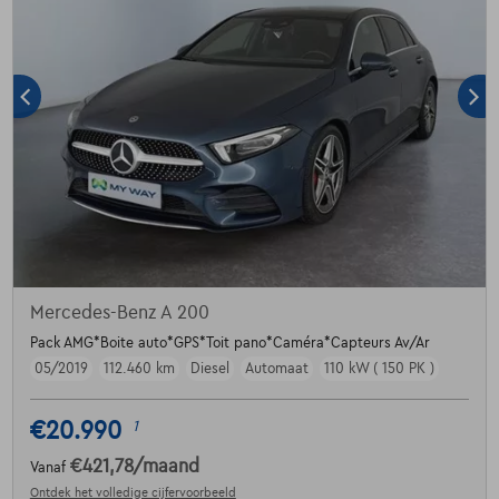
Mercedes-Benz A 200
Pack AMG*Boite auto*GPS*Toit pano*Caméra*Capteurs Av/Ar
05/2019
112.460 km
Diesel
Automaat
110 kW ( 150 PK )
€20.990
1
€421,78
/maand
Vanaf
Ontdek het volledige cijfervoorbeeld