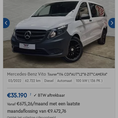
Mercedes-Benz Vito
Tourer*114 CDI*AUT*L2*8-ZIT*CAMERA*
03/2022
62.722 km
Diesel
Automaat
100 kW ( 136 PK )
€35.190
1
✓
BTW aftrekbaar
€675,26
/maand
met een laatste
Vanaf
maandaflossing van
€9.472,76
Ontdek het volledige cijfervoorbeeld