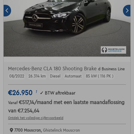
Mercedes-Benz CLA 180 Shooting Brake
d Business Line
08/2022
26.314 km
Diesel
Automaat
85 kW ( 116 PK )
€26.950
1
✓
BTW aftrekbaar
€517,14
/maand
met een laatste maandaflossing
Vanaf
van
€7.254,64
Ontdek het volledige cijfervoorbeeld
7700 Mouscron,
Ghistelinck Mouscron