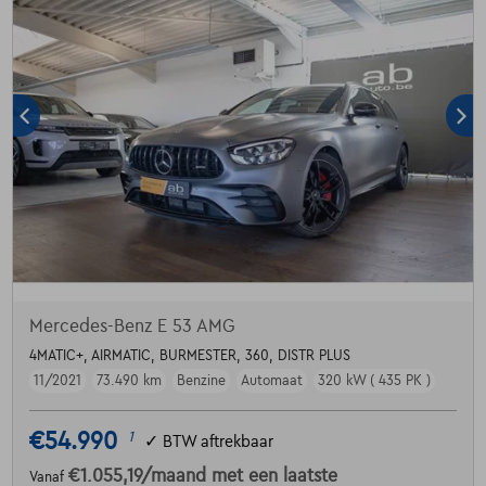
Mercedes-Benz E 53 AMG
4MATIC+, AIRMATIC, BURMESTER, 360, DISTR PLUS
11/2021
73.490 km
Benzine
Automaat
320 kW ( 435 PK )
€54.990
1
✓
BTW aftrekbaar
€1.055,19
/maand
met een laatste
Vanaf