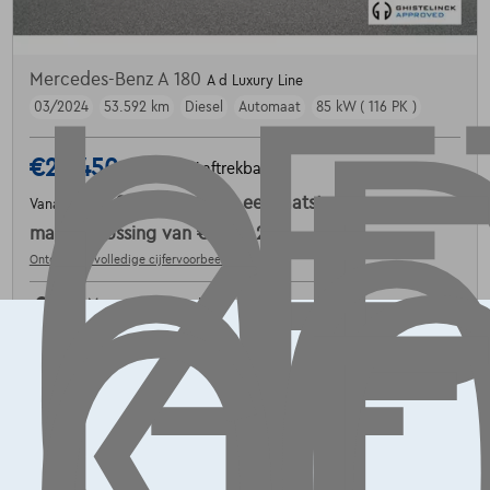
LE
OP
G
L
K
Mercedes-Benz A 180
A d Luxury Line
03/2024
53.592 km
Diesel
Automaat
85 kW ( 116 PK )
€25.450
1
✓
BTW aftrekbaar
€384,28
/maand
met een laatste
Vanaf
maandaflossing van
€8.019,28
Ontdek het volledige cijfervoorbeeld
7700 Mouscron,
Ghistelinck Mouscron
Vergelijk
Bekijk wagen