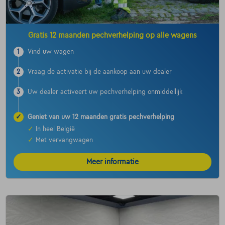
Gratis 12 maanden pechverhelping op alle wagens
1
Vind uw wagen
2
Vraag de activatie bij de aankoop aan uw dealer
3
Uw dealer activeert uw pechverhelping onmiddellijk
✓
Geniet van uw 12 maanden gratis pechverhelping
✓
In heel België
✓
Met vervangwagen
Meer informatie