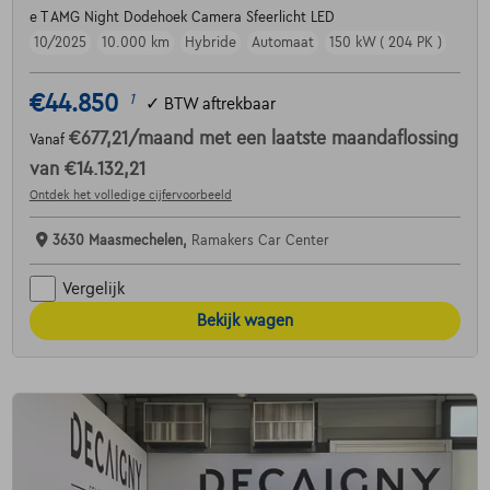
e T AMG Night Dodehoek Camera Sfeerlicht LED
10/2025
10.000 km
Hybride
Automaat
150 kW ( 204 PK )
€44.850
1
✓
BTW aftrekbaar
€677,21
/maand
met een laatste maandaflossing
Vanaf
van
€14.132,21
Ontdek het volledige cijfervoorbeeld
3630 Maasmechelen,
Ramakers Car Center
Vergelijk
Bekijk wagen