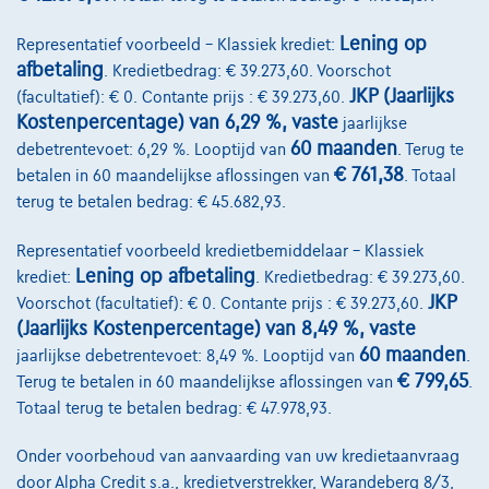
Lening op
Representatief voorbeeld – Klassiek krediet:
afbetaling
. Kredietbedrag: € 39.273,60. Voorschot
JKP (Jaarlijks
(facultatief): € 0. Contante prijs : € 39.273,60.
Kostenpercentage) van 6,29 %, vaste
jaarlijkse
60 maanden
debetrentevoet: 6,29 %. Looptijd van
. Terug te
€ 761,38
betalen in 60 maandelijkse aflossingen van
. Totaal
terug te betalen bedrag: € 45.682,93.
Representatief voorbeeld kredietbemiddelaar – Klassiek
Lening op afbetaling
krediet:
. Kredietbedrag: € 39.273,60.
JKP
Voorschot (facultatief): € 0. Contante prijs : € 39.273,60.
(Jaarlijks Kostenpercentage) van 8,49 %, vaste
60 maanden
jaarlijkse debetrentevoet: 8,49 %. Looptijd van
.
Mercedes-Benz GLA 180
€ 799,65
Terug te betalen in 60 maandelijkse aflossingen van
.
1.6 122cv Automatique noir 11/19 84921km Airco
Totaal terug te betalen bedrag: € 47.978,93.
11/2019
84.921 km
Benzine
Automaat
90 kW ( 122 PK )
Onder voorbehoud van aanvaarding van uw kredietaanvraag
€19.950
1
door Alpha Credit s.a., kredietverstrekker, Warandeberg 8/3,