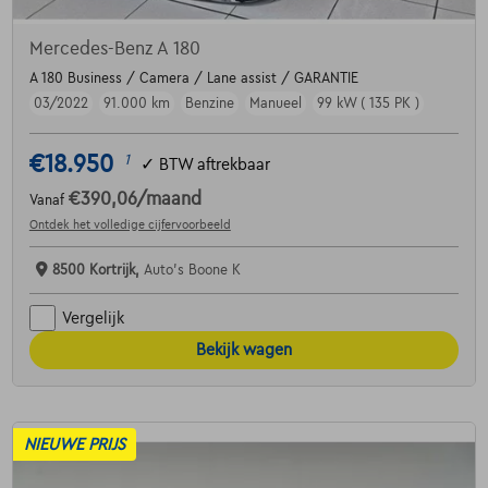
Mercedes-Benz A 180
A 180 Business / Camera / Lane assist / GARANTIE
03/2022
91.000 km
Benzine
Manueel
99 kW ( 135 PK )
€18.950
1
✓
BTW aftrekbaar
€390,06
/maand
Vanaf
Ontdek het volledige cijfervoorbeeld
8500 Kortrijk,
Auto's Boone K
Vergelijk
Bekijk wagen
NIEUWE PRIJS