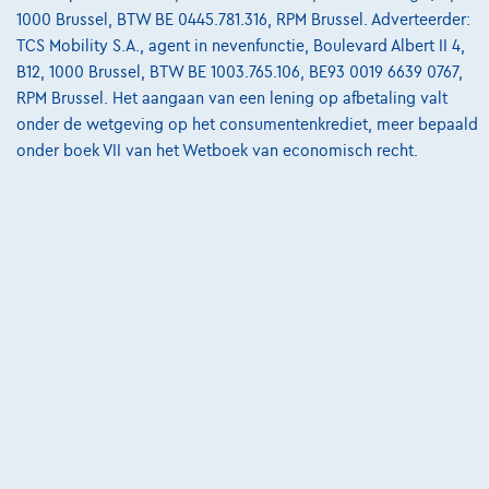
1000 Brussel, BTW BE 0445.781.316, RPM Brussel. Adverteerder:
€395,57
/maand
Vanaf
TCS Mobility S.A., agent in nevenfunctie, Boulevard Albert II 4,
Ontdek het volledige cijfervoorbeeld
B12, 1000 Brussel, BTW BE 1003.765.106, BE93 0019 6639 0767,
RPM Brussel. Het aangaan van een lening op afbetaling valt
6140 Fontaine-L'eveque,
GSL Motors
onder de wetgeving op het consumentenkrediet, meer bepaald
Vergelijk
onder boek VII van het Wetboek van economisch recht.
Bekijk wagen