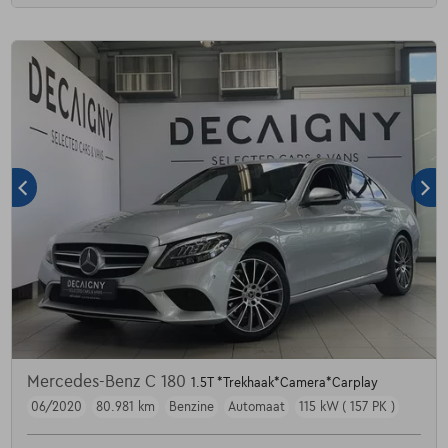
Mercedes-Benz C 180
1.5T *Trekhaak*Camera*Carplay
06/2020
80.981 km
Benzine
Automaat
115 kW ( 157 PK )