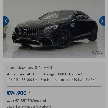
Mercedes-Benz S 63 AMG
4Matic coupe! AMG plus! Massage! HUD! Full options!
10/2018
55.000 km
Benzine
Automaat
450 kW ( 612 PK )
€94.900
1
€1.881,70
/maand
Vanaf
Ontdek het volledige cijfervoorbeeld