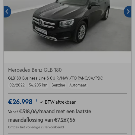
Mercedes-Benz GLB 180
GLB180 Business Line S-CUIR/NAVI/TO PANO/JA/PDC
02/2022
54.203 km
Benzine
Automaat
€26.998
1
✓
BTW aftrekbaar
€518,06
/maand
met een laatste
Vanaf
maandaflossing van
€7.267,56
Ontdek het volledige cijfervoorbeeld