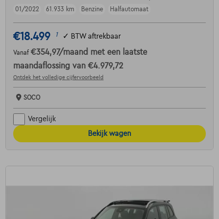
01/2022
61.933 km
Benzine
Halfautomaat
€18.499
1
✓
BTW aftrekbaar
€354,97
/maand
met een laatste
Vanaf
maandaflossing van
€4.979,72
Ontdek het volledige cijfervoorbeeld
SOCO
Vergelijk
Bekijk wagen