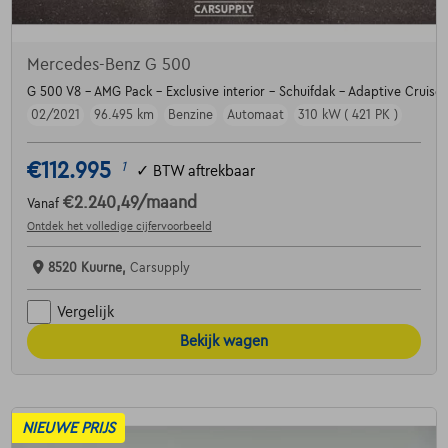
Mercedes-Benz G 500
G 500 V8 - AMG Pack - Exclusive interior - Schuifdak - Adaptive Cruise
02/2021
96.495 km
Benzine
Automaat
310 kW ( 421 PK )
€112.995
1
✓
BTW aftrekbaar
€2.240,49
/maand
Vanaf
Ontdek het volledige cijfervoorbeeld
8520 Kuurne,
Carsupply
Vergelijk
Bekijk wagen
NIEUWE PRIJS