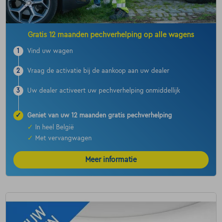
Gratis 12 maanden pechverhelping op alle wagens
1
Vind uw wagen
2
Vraag de activatie bij de aankoop aan uw dealer
3
Uw dealer activeert uw pechverhelping onmiddellijk
✓
Geniet van uw 12 maanden gratis pechverhelping
✓
In heel België
✓
Met vervangwagen
Meer informatie