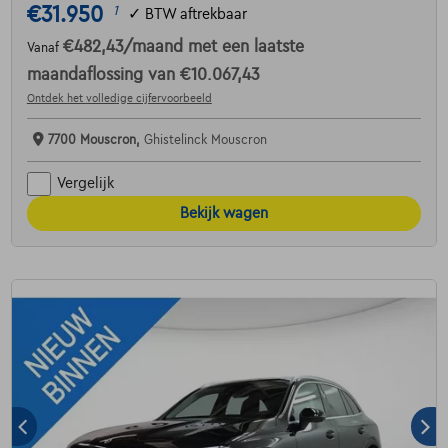
€31.950
1
✓
BTW aftrekbaar
€482,43
/maand
met een laatste
Vanaf
maandaflossing van
€10.067,43
Ontdek het volledige cijfervoorbeeld
7700 Mouscron,
Ghistelinck Mouscron
Vergelijk
Bekijk wagen