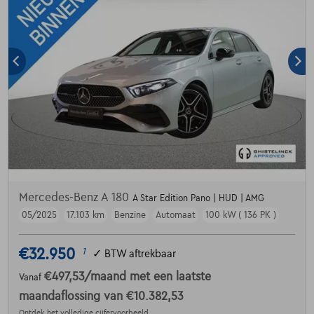
Mercedes-Benz A 180
A Star Edition Pano | HUD | AMG
05/2025
17.103 km
Benzine
Automaat
100 kW ( 136 PK )
€32.950
1
✓
BTW aftrekbaar
€497,53
/maand
met een laatste
Vanaf
maandaflossing van
€10.382,53
Ontdek het volledige cijfervoorbeeld