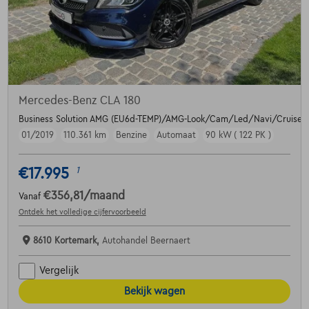
Mercedes-Benz CLA 180
Business Solution AMG (EU6d-TEMP)/AMG-Look/Cam/Led/Navi/Cruise/C
01/2019
110.361 km
Benzine
Automaat
90 kW ( 122 PK )
€17.995
1
€356,81
/maand
Vanaf
Ontdek het volledige cijfervoorbeeld
8610 Kortemark,
Autohandel Beernaert
Vergelijk
Bekijk wagen