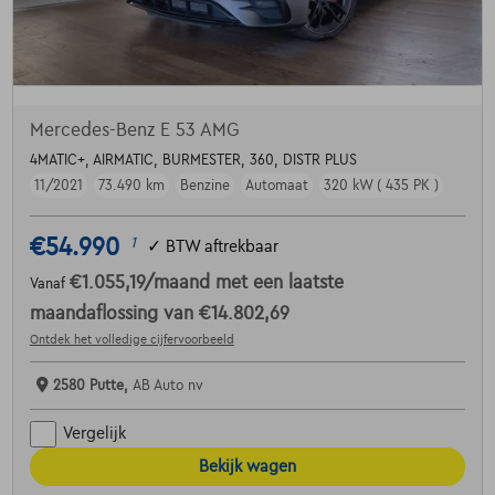
Mercedes-Benz E 53 AMG
4MATIC+, AIRMATIC, BURMESTER, 360, DISTR PLUS
11/2021
73.490 km
Benzine
Automaat
320 kW ( 435 PK )
€54.990
1
✓
BTW aftrekbaar
€1.055,19
/maand
met een laatste
Vanaf
maandaflossing van
€14.802,69
Ontdek het volledige cijfervoorbeeld
2580 Putte,
AB Auto nv
Vergelijk
Bekijk wagen