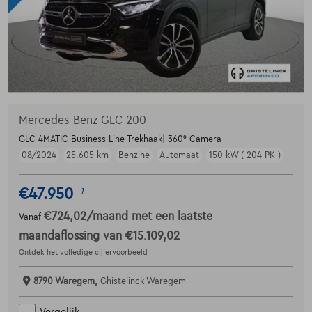
Mercedes-Benz GLC 200
GLC 4MATIC Business Line Trekhaak| 360° Camera
08/2024
25.605 km
Benzine
Automaat
150 kW ( 204 PK )
€47.950
1
€724,02
/maand
met een laatste
Vanaf
maandaflossing van
€15.109,02
Ontdek het volledige cijfervoorbeeld
8790 Waregem,
Ghistelinck Waregem
Vergelijk