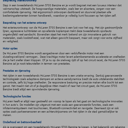
Bespreking interieurontwerp
Stap in een tweedehands McLaren 570S Benzine en je wordt begroet met een luxueus interieur dat
vakmanschap uitstraalt. De hoogwaardige materialen, zoals leer en alcantara, zorgen voor een
comfortabele rijervaring. Het ergonomisch ontworpen dashboard en stuurwiel plaatsen alle
bedieningselementen binnen handbereik, waardoor je volledig kunt focussen op het rijden zelf.
Bespreking van het externe ontwerp
Het exterieurontwerp van de McLaren 570S Benzine is een lust voor het oog. Met zijn gestroomlijnde
lijnen, agressieve luchtinlaten en opvallende koplampen trekt deze tweedehands sportauto
ongetwijfeld veel aandacht. Bovendien staat het merk bekend om zijn innovatieve gebruik van
materialen, zoals koolstofvezel, wat niet alleen gewicht bespaart, maar ook zorgt voor extra stijfheid
en veiligheid.
Motor opties
De McLaren 570S Benzine wordt aangedreven door een verbluffende motor met een
duizelingwekkend vermogen.. Deze krachtige motor levert adembenemende acceleratie en snelheden
die je hart sneller doen kloppen. Of je nu op de snelweg rijdt of op het circuit racet, de McLaren 570S
Benzine zal je nooit teleurstellen in termen van prestaties.
Prestaties en rijervaring
Het rijden in een tweedehands McLaren 570S Benzine is een unieke ervaring. Dankzij geavanceerde
technologieën zoals adaptieve dempers en actieve aerodynamica biedt de auto uitstekende stabiliteit
en controle, zelfs bij hoge snelheden. De responsieve besturing en precisie maken elke bocht tot een
genot. Het maakt niet uit of je dagelijkse ritten maakt of naar het circuit gaat, de McLaren 570S
Benzine biedt altijd een opwindende rijervaring.
Technologische functies
McLaren heeft er altijd naar gestreefd om voorop te lopen als het gaat om technologische innovaties
in hun auto's. De modellen zijn uitgerust met een scala aan geavanceerde functies, zoals een
infotainmentsysteem met touchscreen, Bluetooth-connectiviteit en navigatie. Daarnaast zijn er ook
opties zoals parkeersensoren en een achteruitrijcamera om het rijden in de stad gemakkelijker te
maken.
Onderhoud en betrouwbaarheid
Als je overweegt om een tweedehands McLaren 570S Benzine te kopen, is het belangrijk om rekening