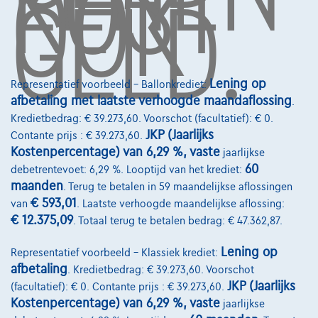
KOST
OOK
GELD.
Over Ons
Word klant
Wie zijn we
Lening op
Representatief voorbeeld – Ballonkrediet:
Kwaliteitscharter
afbetaling met laatste verhoogde maandaflossing
.
Kredietbedrag: € 39.273,60. Voorschot (facultatief): € 0.
Onze dealers
JKP (Jaarlijks
Contante prijs : € 39.273,60.
Kostenpercentage) van 6,29 %, vaste
Onze partners
jaarlijkse
60
debetrentevoet: 6,29 %. Looptijd van het krediet:
Onze team
maanden
. Terug te betalen in 59 maandelijkse aflossingen
€ 593,01
van
. Laatste verhoogde maandelijkse aflossing:
Contact
€ 12.375,09
. Totaal terug te betalen bedrag: € 47.362,87.
Lening op
Representatief voorbeeld – Klassiek krediet:
afbetaling
. Kredietbedrag: € 39.273,60. Voorschot
@2024 TCS Mobility SA/NV Copyright
JKP (Jaarlijks
(facultatief): € 0. Contante prijs : € 39.273,60.
Algemene Voorwaarden
Kostenpercentage) van 6,29 %, vaste
jaarlijkse