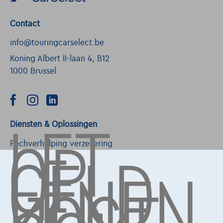
Contact
info@touringcarselect.be
Koning Albert II-laan 4, B12
1000 Brussel
LET
OP,
Diensten & Oplossingen
GELD
Pechverhelping verzekering
LENEN
Financiering
Autoverzekering
Lease en persoonlijke lease