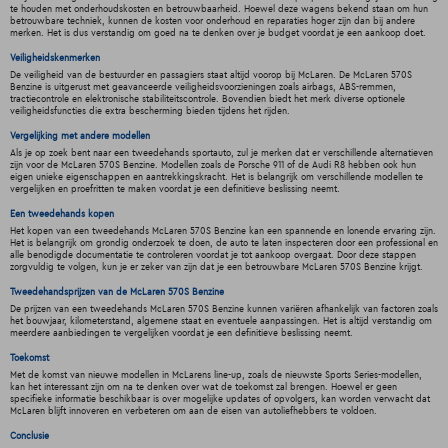
te houden met onderhoudskosten en betrouwbaarheid. Hoewel deze wagens bekend staan om hun
betrouwbare techniek, kunnen de kosten voor onderhoud en reparaties hoger zijn dan bij andere
merken. Het is dus verstandig om goed na te denken over je budget voordat je een aankoop doet.
Veiligheidskenmerken
De veiligheid van de bestuurder en passagiers staat altijd voorop bij McLaren. De McLaren 570S
Benzine is uitgerust met geavanceerde veiligheidsvoorzieningen zoals airbags, ABS-remmen,
tractiecontrole en elektronische stabiliteitscontrole. Bovendien biedt het merk diverse optionele
veiligheidsfuncties die extra bescherming bieden tijdens het rijden.
Vergelijking met andere modellen
Als je op zoek bent naar een tweedehands sportauto, zul je merken dat er verschillende alternatieven
zijn voor de McLaren 570S Benzine. Modellen zoals de Porsche 911 of de Audi R8 hebben ook hun
eigen unieke eigenschappen en aantrekkingskracht. Het is belangrijk om verschillende modellen te
vergelijken en proefritten te maken voordat je een definitieve beslissing neemt.
Een tweedehands kopen
Het kopen van een tweedehands McLaren 570S Benzine kan een spannende en lonende ervaring zijn.
Het is belangrijk om grondig onderzoek te doen, de auto te laten inspecteren door een professional en
alle benodigde documentatie te controleren voordat je tot aankoop overgaat. Door deze stappen
zorgvuldig te volgen, kun je er zeker van zijn dat je een betrouwbare McLaren 570S Benzine krijgt.
Tweedehandsprijzen van de McLaren 570S Benzine
De prijzen van een tweedehands McLaren 570S Benzine kunnen variëren afhankelijk van factoren zoals
het bouwjaar, kilometerstand, algemene staat en eventuele aanpassingen. Het is altijd verstandig om
meerdere aanbiedingen te vergelijken voordat je een definitieve beslissing neemt.
Toekomst
Met de komst van nieuwe modellen in McLarens line-up, zoals de nieuwste Sports Series-modellen,
kan het interessant zijn om na te denken over wat de toekomst zal brengen. Hoewel er geen
specifieke informatie beschikbaar is over mogelijke updates of opvolgers, kan worden verwacht dat
McLaren blijft innoveren en verbeteren om aan de eisen van autoliefhebbers te voldoen.
Conclusie