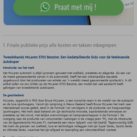
1. Finale publieke prijs alle kosten en taksen inbegrepen.
Tweedehands McLaren 570S Benzine: Een Gedetailleerde Gids voor de Veeleisende
Autokoper
Introductie van het merk
Het McLaren automerk is altijd synoniem geweest met snelheid, prestaties en elegantie. Als een van
de meest gerespecteerde namen in de autowereld, heeft het een onberispelijke reputatie
opgebouwd door het produceren van enkele van 's werelds meest geavanceerde sportauto's. In dit
artikel zullen we ons richten op de McLaren 570S Benzine, een model dat veel aandacht heeft
gekregen van tweedehands autokopers.
De geschiedenis
McLaren, opgericht in 1963 door Bruce McLaren, is een iconische naam in de wereld van de autosport
en de luxe sportwagens. Vanuit zijn oorsprong in Nieuw-Zeeland heeft Bruce McLaren het merk naar
internationaal succes geleid, eerst in de Formule 1 en vervolgens in de productie van hoogwaardige
sportwagens. Het merk staat bekend om zijn technische innovatie, baanbrekende ontwerpen en
prestaties op het circuit, met talrijke overwinningen en kampioenschappen in de Formule 1. De
overgang naar de productie van consumenten voertuigen in de vroege jaren '90, met de introductie
van de legendarische McLaren F1, markeerde een nieuw tijdperk voor het bedrijf. Tegenwoordig blijft
het merk de grenzen van snelheid, luxe en technologie verleggen met zijn Super Series, Sports Series
en Ultimate Series, waarmee het zijn erfgoed en toewijding aan uitmuntendheid voortzet.