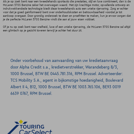
Als je op zoek bent naar een tweedehands sportauto die prestaties, stijl en luxe combineert, dan is de
McLaren 570S Benzine zeker het overwegen waard. Met zijn krachtige motor, opvallende ontwerp en
indrukwekkendede technologie biedt deze tweedehands auto een unieke rijervaring. Zorg er echter
voor dat je goed geïnformeerd bent over onderhoudskosten en betrouwbaarheid voordat je tot
aankoop overgaat. Door grondig onderzoek te doen en proefritten te maken, kun je ervoor zorgen dat
je de perfecte McLaren 570S Benzine vindt die aan al jouw eisen voldoet.
Of je nu op zoek bent naar snelheid, luxe of een unieke rijervaring, de McLaren 570S Benzine zal altijd
een glimlach op je gezicht toveren terwijl je achter het stuur zit.
Onder voorbehoud van aanvaarding van uw kredietaanvraag
door Alpha Credit s.a., kredietverstrekker, Warandeberg 8/3,
1000 Brussel, BTW BE 0445.781.316, RPM Brussel. Adverteerder:
TCS Mobility S.A., agent in bijkomstige hoedanigheid, Boulevard
Albert II 4, B12, 1000 Brussel, BTW BE 1003.765.106, BE93 0019
6639 0767, RPM Brussel.