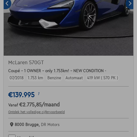
McLaren 570GT
Coupé - 1 OWNER - only 1.753km! - NEW CONDITION -
07/2018
1.753 km
Benzine
Automaat
419 kW ( 570 PK )
€139.995
1
€2.775,85
/maand
Vanaf
Ontdek het volledige cijfervoorbeeld
8000 Brugge,
DR Motors