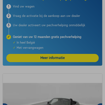
1
Vind uw wagen
2
Vraag de activatie bij de aankoop aan uw dealer
3
Uw dealer activeert uw pechverhelping onmiddellijk
✓
Geniet van uw 12 maanden gratis pechverhelping
✓
In heel België
✓
Met vervangwagen
Meer informatie