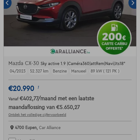
Mazda CX-30
Sky active 1.9 |Caméra360|attRem|Navi|Jts18"
04/2023
52.327 km
Benzine
Manueel
89 kW ( 121 PK )
€20.990
1
€402,77
/maand
met een laatste
Vanaf
maandaflossing van
€5.650,27
Ontdek het volledige cijfervoorbeeld
4700 Eupen,
Car Alliance