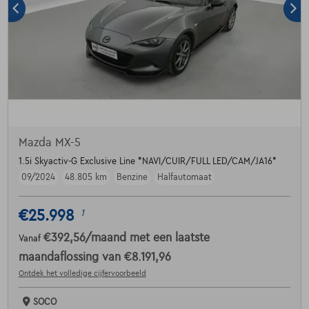
Mazda MX-5
1.5i Skyactiv-G Exclusive Line *NAVI/CUIR/FULL LED/CAM/JA16*
09/2024
48.805 km
Benzine
Halfautomaat
€25.998
1
€392,56
/maand
met een laatste
Vanaf
maandaflossing van
€8.191,96
Ontdek het volledige cijfervoorbeeld
SOCO