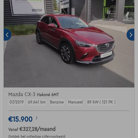
Mazda CX-3
Hakoné 6MT
07/2019
69.641 km
Benzine
Manueel
89 kW ( 121 PK )
€15.900
1
€327,28
/maand
Vanaf
Ontdek het volledige cijfervoorbeeld