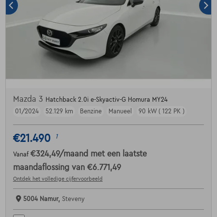
Mazda 3
Hatchback 2.0i e-Skyactiv-G Homura MY24
01/2024
52.129 km
Benzine
Manueel
90 kW ( 122 PK )
€21.490
1
€324,49
/maand
met een laatste
Vanaf
maandaflossing van
€6.771,49
Ontdek het volledige cijfervoorbeeld
5004 Namur,
Steveny