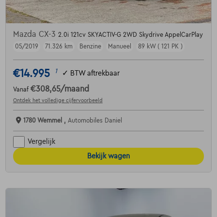
Mazda CX-3
2.0i 121cv SKYACTIV-G 2WD Skydrive AppelCarPlay
05/2019
71.326 km
Benzine
Manueel
89 kW ( 121 PK )
€14.995
1
✓
BTW aftrekbaar
€308,65
/maand
Vanaf
Ontdek het volledige cijfervoorbeeld
1780 Wemmel ,
Automobiles Daniel
Vergelijk
Bekijk wagen