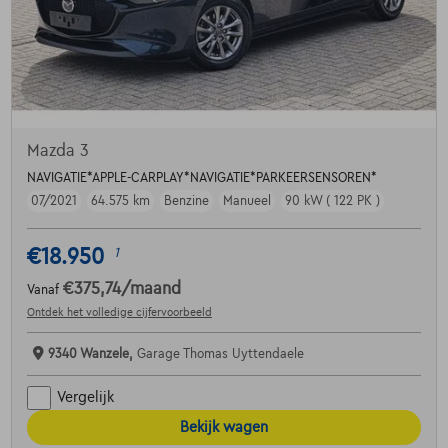
Mazda 3
NAVIGATIE*APPLE-CARPLAY*NAVIGATIE*PARKEERSENSOREN*
07/2021
64.575 km
Benzine
Manueel
90 kW ( 122 PK )
€18.950
1
€375,74
/maand
Vanaf
Ontdek het volledige cijfervoorbeeld
9340 Wanzele,
Garage Thomas Uyttendaele
Vergelijk
Bekijk wagen