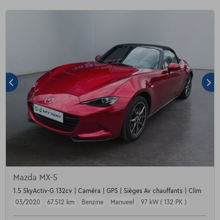
Mazda MX-5
1.5 SkyActiv-G 132cv | Caméra | GPS | Sièges Av chauffants | Clim
03/2020
67.512 km
Benzine
Manueel
97 kW ( 132 PK )