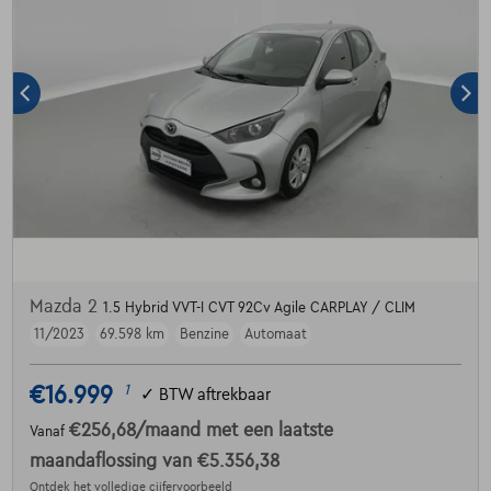
Mazda 2
1.5 Hybrid VVT-I CVT 92Cv Agile CARPLAY / CLIM
11/2023
69.598 km
Benzine
Automaat
€16.999
1
✓
BTW aftrekbaar
€256,68
/maand
met een laatste
Vanaf
maandaflossing van
€5.356,38
Ontdek het volledige cijfervoorbeeld