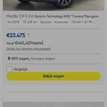
Mazda CX-5
2.0 SkyActiv Technology AWD *Camera*Navigatie
04/2018
115.218 km
Benzine
Automaat
118 kW ( 161 PK )
€23.475
1
€465,47
/maand
Vanaf
Ontdek het volledige cijfervoorbeeld
8870 Izegem,
Decaigny Izegem
Vergelijk
Bekijk wagen