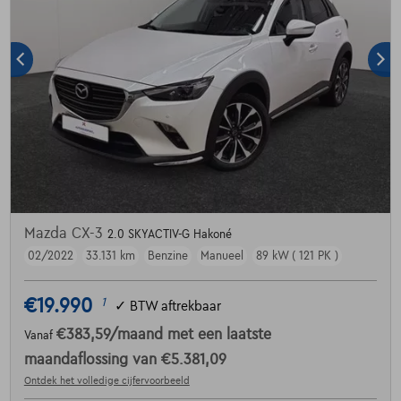
Mazda CX-3
2.0 SKYACTIV-G Hakoné
02/2022
33.131 km
Benzine
Manueel
89 kW ( 121 PK )
€19.990
1
✓
BTW aftrekbaar
€383,59
/maand
met een laatste
Vanaf
maandaflossing van
€5.381,09
Ontdek het volledige cijfervoorbeeld