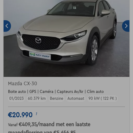
Mazda CX-30
Boite auto | GPS | Caméra | Capteurs Av/Ar | Clim auto
01/2023
60.379 km
Benzine
Automaat
90 kW ( 122 PK )
€20.990
1
€409,35
/maand
met een laatste
Vanaf
maandaflossing van
€5.656,85