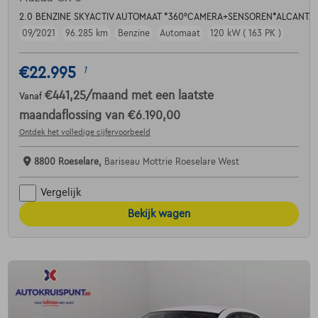
2.0 BENZINE SKYACTIV AUTOMAAT *360°CAMERA+SENSOREN*ALCANT
09/2021
96.285 km
Benzine
Automaat
120 kW ( 163 PK )
€22.995
1
€441,25
/maand
met een laatste
Vanaf
maandaflossing van
€6.190,00
Ontdek het volledige cijfervoorbeeld
8800 Roeselare,
Bariseau Mottrie Roeselare West
Vergelijk
Bekijk wagen