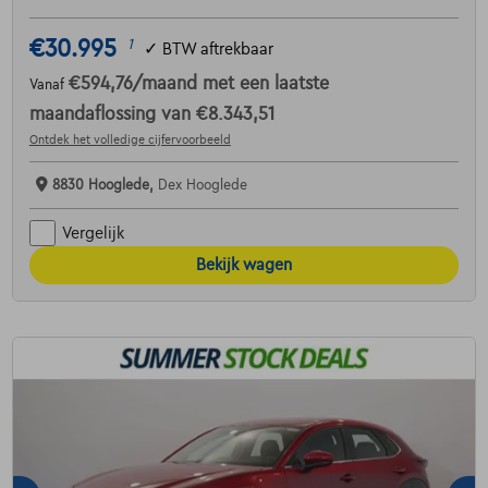
€30.995
1
✓
BTW aftrekbaar
€594,76
/maand
met een laatste
Vanaf
maandaflossing van
€8.343,51
Ontdek het volledige cijfervoorbeeld
8830 Hooglede,
Dex Hooglede
Vergelijk
Bekijk wagen