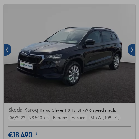
Skoda Karoq
Karoq Clever 1,0 TSI 81 kW 6-speed mech.
06/2022
98.500 km
Benzine
Manueel
81 kW ( 109 PK )
€18.490
1