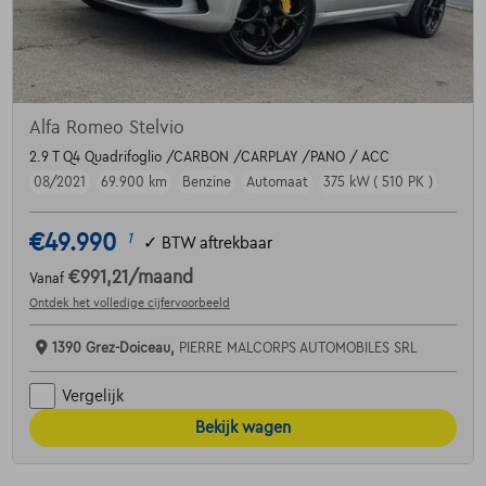
Alfa Romeo Stelvio
2.9 T Q4 Quadrifoglio /CARBON /CARPLAY /PANO / ACC
08/2021
69.900 km
Benzine
Automaat
375 kW ( 510 PK )
€49.990
1
✓
BTW aftrekbaar
€991,21
/maand
Vanaf
Ontdek het volledige cijfervoorbeeld
1390 Grez-Doiceau,
PIERRE MALCORPS AUTOMOBILES SRL
Vergelijk
Bekijk wagen