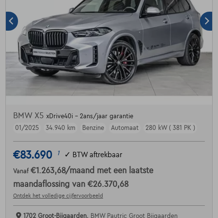
BMW X5
xDrive40i - 2ans/jaar garantie
01/2025
34.940 km
Benzine
Automaat
280 kW ( 381 PK )
€83.690
1
✓
BTW aftrekbaar
€1.263,68
/maand
met een laatste
Vanaf
maandaflossing van
€26.370,68
Ontdek het volledige cijfervoorbeeld
1702 Groot-Bijgaarden,
BMW Pautric Groot Bijgaarden