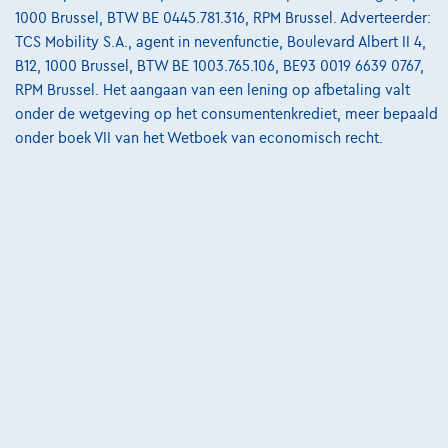
1000 Brussel, BTW BE 0445.781.316, RPM Brussel. Adverteerder:
Vergelijk
TCS Mobility S.A., agent in nevenfunctie, Boulevard Albert II 4,
B12, 1000 Brussel, BTW BE 1003.765.106, BE93 0019 6639 0767,
Bekijk wagen
RPM Brussel. Het aangaan van een lening op afbetaling valt
onder de wetgeving op het consumentenkrediet, meer bepaald
onder boek VII van het Wetboek van economisch recht.