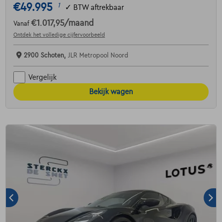
€49.995
1
✓
BTW aftrekbaar
€1.017,95
/maand
Vanaf
Ontdek het volledige cijfervoorbeeld
2900 Schoten,
JLR Metropool Noord
Vergelijk
Bekijk wagen