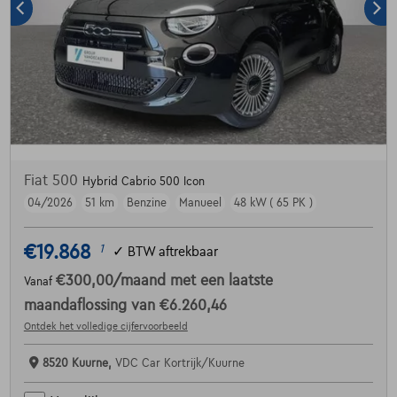
Fiat 500
Hybrid Cabrio 500 Icon
04/2026
51 km
Benzine
Manueel
48 kW ( 65 PK )
€19.868
1
✓
BTW aftrekbaar
€300,00
/maand
met een laatste
Vanaf
maandaflossing van
€6.260,46
Ontdek het volledige cijfervoorbeeld
8520 Kuurne,
VDC Car Kortrijk/Kuurne