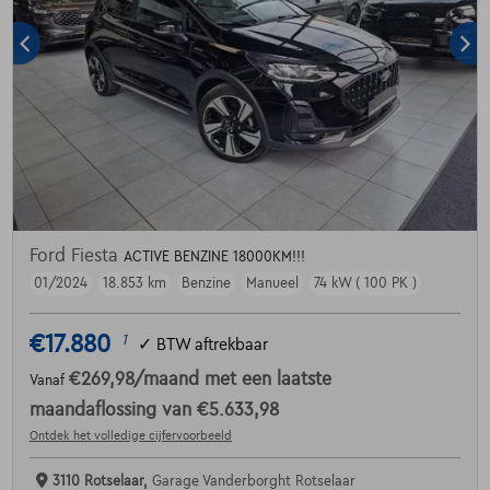
Ford Fiesta
ACTIVE BENZINE 18000KM!!!
01/2024
18.853 km
Benzine
Manueel
74 kW ( 100 PK )
€17.880
1
✓
BTW aftrekbaar
€269,98
/maand
met een laatste
Vanaf
maandaflossing van
€5.633,98
Ontdek het volledige cijfervoorbeeld
3110 Rotselaar,
Garage Vanderborght Rotselaar