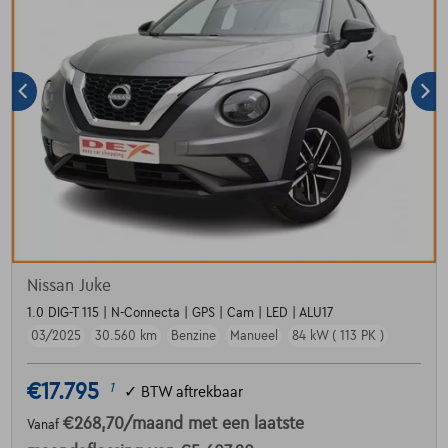
Nissan Juke
1.0 DIG-T 115 | N-Connecta | GPS | Cam | LED | ALU17
03/2025
30.560 km
Benzine
Manueel
84 kW ( 113 PK )
€17.795
1
✓
BTW aftrekbaar
€268,70
/maand
met een laatste
Vanaf