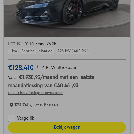
Lotus Emira
Emira V6 SE
1 km
Benzine
Manueel
298 kW ( 405 PK )
€128.410
1
✓
BTW aftrekbaar
€1.938,93
/maand
met een laatste
Vanaf
maandaflossing van
€40.461,93
Ontdek het volledige cijfervoorbeeld
1731 Zellik,
Lotus Brussels
Vergelijk
Bekijk wagen