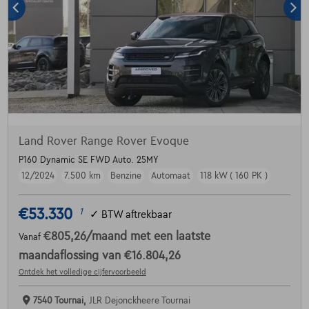
Land Rover Range Rover Evoque
P160 Dynamic SE FWD Auto. 25MY
12/2024
7.500 km
Benzine
Automaat
118 kW ( 160 PK )
€53.330
1
✓
BTW aftrekbaar
€805,26
/maand
met een laatste
Vanaf
maandaflossing van
€16.804,26
Ontdek het volledige cijfervoorbeeld
7540 Tournai,
JLR Dejonckheere Tournai