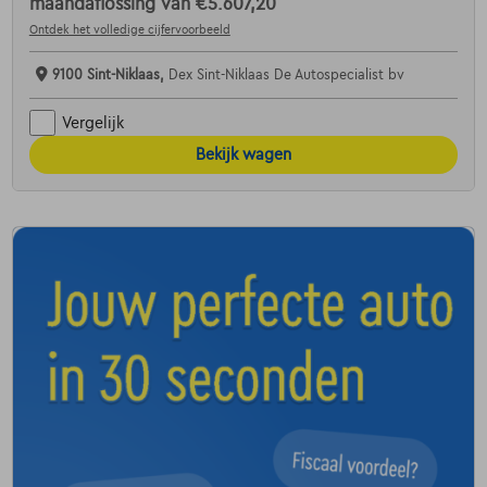
maandaflossing van
€5.607,20
Ontdek het volledige cijfervoorbeeld
9100 Sint-Niklaas,
Dex Sint-Niklaas De Autospecialist bv
Vergelijk
Bekijk wagen