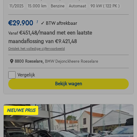
11/2025
15.000 km
Benzine
Automaat
90 kW ( 122 PK )
€29.900
1
✓
BTW aftrekbaar
€451,48
/maand
met een laatste
Vanaf
maandaflossing van
€9.421,48
Ontdek het volledige cijfervoorbeeld
8800 Roeselare,
BMW Dejonckheere Roeselare
Vergelijk
Bekijk wagen
NIEUWE PRIJS