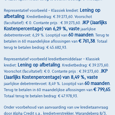
Lening op
Representatief voorbeeld – Klassiek krediet:
afbetaling
. Kredietbedrag: € 39.273,60. Voorschot
JKP (Jaarlijks
(facultatief): € 0. Contante prijs : € 39.273,60.
Kostenpercentage) van 6,29 %, vaste
jaarlijkse
60 maanden
debetrentevoet: 6,29 %. Looptijd van
. Terug te
€ 761,38
betalen in 60 maandelijkse aflossingen van
. Totaal
terug te betalen bedrag: € 45.682,93.
Representatief voorbeeld kredietbemiddelaar – Klassiek
Mercedes-Benz C 180
Limousine Carplay + Verwarmde zetels
Lening op afbetaling
krediet:
. Kredietbedrag: € 39.273,60.
01/2024
52.286 km
Benzine
Automaat
125 kW ( 170 PK )
JKP
Voorschot (facultatief): € 0. Contante prijs : € 39.273,60.
(Jaarlijks Kostenpercentage) van 8,49 %, vaste
€34.950
1
✓
BTW aftrekbaar
60 maanden
jaarlijkse debetrentevoet: 8,49 %. Looptijd van
.
€ 799,65
Terug te betalen in 60 maandelijkse aflossingen van
.
€527,73
/maand
met een laatste maandaflossing
Vanaf
Totaal terug te betalen bedrag: € 47.978,93.
van
€11.012,73
Ontdek het volledige cijfervoorbeeld
Onder voorbehoud van aanvaarding van uw kredietaanvraag
door Alpha Credit s.a., kredietverstrekker, Warandeberg 8/3,
8790 Waregem,
Ghistelinck Waregem