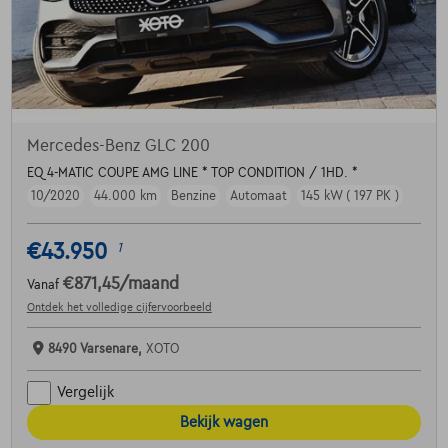
Mercedes-Benz GLC 200
EQ 4-MATIC COUPE AMG LINE * TOP CONDITION / 1HD. *
10/2020
44.000 km
Benzine
Automaat
145 kW ( 197 PK )
€43.950
1
€871,45
/maand
Vanaf
Ontdek het volledige cijfervoorbeeld
8490 Varsenare,
XOTO
Vergelijk
Bekijk wagen