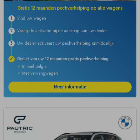
Gratis 12 maanden pechverhelping op alle wagens
1
Vind uw wagen
2
Vraag de activatie bij de aankoop aan uw dealer
3
Uw dealer activeert uw pechverhelping onmiddellijk
✓
Geniet van uw 12 maanden gratis pechverhelping
✓
In heel België
✓
Met vervangwagen
Meer informatie