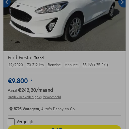
Ford Fiesta
i Trend
12/2020
70.312 km
Benzine
Manueel
55 kW ( 75 PK )
€9.800
1
€242,20
/maand
Vanaf
Ontdek het volledige cijfervoorbeeld
8793 Waregem,
Auto's Danny en Co
Vergelijk