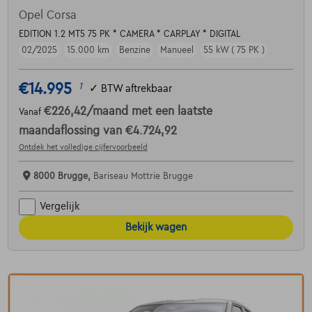
Opel Corsa
EDITION 1.2 MT5 75 PK * CAMERA * CARPLAY * DIGITAL
02/2025
15.000 km
Benzine
Manueel
55 kW ( 75 PK )
€14.995
1
✓
BTW aftrekbaar
€226,42
/maand
met een laatste
Vanaf
maandaflossing van
€4.724,92
Ontdek het volledige cijfervoorbeeld
8000 Brugge,
Bariseau Mottrie Brugge
Vergelijk
Bekijk wagen