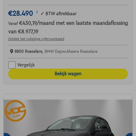
€28.490
1
✓
BTW aftrekbaar
€430,19
/maand
met een laatste maandaflossing
Vanaf
van
€8.977,19
Ontdek het volledige cijfervoorbeeld
8800 Roeselare,
BMW Dejonckheere Roeselare
Vergelijk
Bekijk wagen