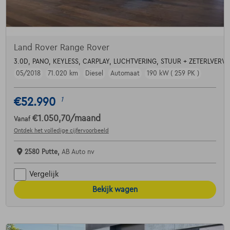
Land Rover Range Rover
3.0D, PANO, KEYLESS, CARPLAY, LUCHTVERING, STUUR + ZETERLVERW.
05/2018
71.020 km
Diesel
Automaat
190 kW ( 259 PK )
€52.990
1
€1.050,70
/maand
Vanaf
Ontdek het volledige cijfervoorbeeld
2580 Putte,
AB Auto nv
Vergelijk
Bekijk wagen