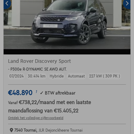
Land Rover Discovery Sport
- P300e R-DYNAMIC SE AWD AUT.
07/2024
30.414 km
Hybride
Automaat
227 kW ( 309 PK )
€48.890
1
✓
BTW aftrekbaar
€738,22
/maand
met een laatste
Vanaf
maandaflossing van
€15.405,22
Ontdek het volledige cijfervoorbeeld
7540 Tournai,
JLR Dejonckheere Tournai