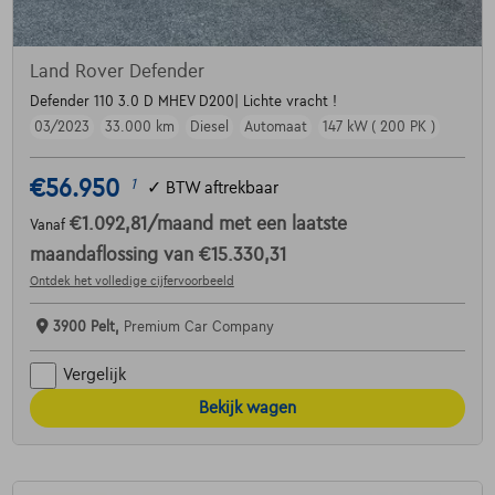
Land Rover Defender
Defender 110 3.0 D MHEV D200| Lichte vracht !
03/2023
33.000 km
Diesel
Automaat
147 kW ( 200 PK )
€56.950
1
✓
BTW aftrekbaar
€1.092,81
/maand
met een laatste
Vanaf
maandaflossing van
€15.330,31
Ontdek het volledige cijfervoorbeeld
3900 Pelt,
Premium Car Company
Vergelijk
Bekijk wagen