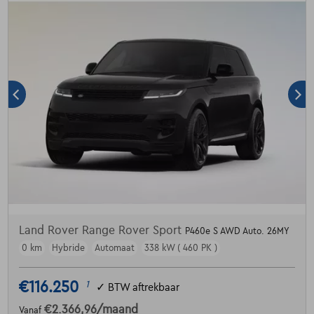
Land Rover Range Rover Sport
P460e S AWD Auto. 26MY
0 km
Hybride
Automaat
338 kW ( 460 PK )
€116.250
1
✓
BTW aftrekbaar
€2.366,96
/maand
Vanaf