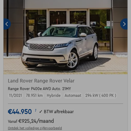
Land Rover Range Rover Velar
Range Rover P400e AWD Auto. 21MY
11/2021
78.951 km
Hybride
Automaat
294 kW ( 400 PK )
€44.950
1
✓
BTW aftrekbaar
€925,24
/maand
Vanaf
Ontdek het volledige cijfervoorbeeld