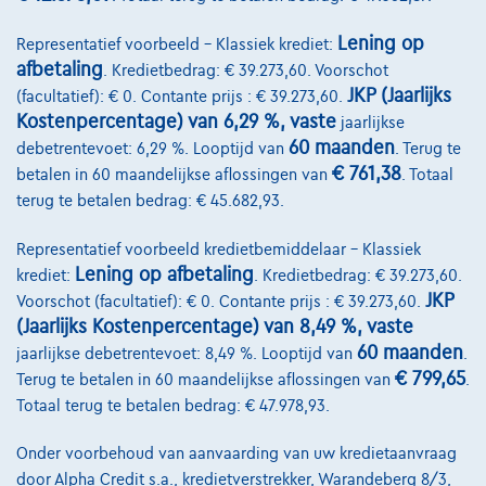
Lening op
Representatief voorbeeld – Klassiek krediet:
afbetaling
. Kredietbedrag: € 39.273,60. Voorschot
JKP (Jaarlijks
(facultatief): € 0. Contante prijs : € 39.273,60.
Kostenpercentage) van 6,29 %, vaste
jaarlijkse
Land Rover Range Rover Evoque
60 maanden
debetrentevoet: 6,29 %. Looptijd van
. Terug te
D165 R-Dynamic S AWD Auto. 23MY
€ 761,38
betalen in 60 maandelijkse aflossingen van
. Totaal
10/2022
54.342 km
Diesel
Automaat
120 kW ( 163 PK )
terug te betalen bedrag: € 45.682,93.
€27.900
1
✓
BTW aftrekbaar
Representatief voorbeeld kredietbemiddelaar – Klassiek
Lening op afbetaling
€535,37
/maand
met een laatste
krediet:
. Kredietbedrag: € 39.273,60.
Vanaf
JKP
Voorschot (facultatief): € 0. Contante prijs : € 39.273,60.
maandaflossing van
€7.510,37
(Jaarlijks Kostenpercentage) van 8,49 %, vaste
Ontdek het volledige cijfervoorbeeld
60 maanden
jaarlijkse debetrentevoet: 8,49 %. Looptijd van
.
€ 799,65
7540 Tournai,
JLR Dejonckheere Tournai
Terug te betalen in 60 maandelijkse aflossingen van
.
Totaal terug te betalen bedrag: € 47.978,93.
Vergelijk
Onder voorbehoud van aanvaarding van uw kredietaanvraag
Bekijk wagen
door Alpha Credit s.a., kredietverstrekker, Warandeberg 8/3,