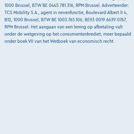
1000 Brussel, BTW BE 0445.781.316, RPM Brussel. Adverteerder:
TCS Mobility S.A., agent in nevenfunctie, Boulevard Albert II 4,
B12, 1000 Brussel, BTW BE 1003.765.106, BE93 0019 6639 0767,
RPM Brussel. Het aangaan van een lening op afbetaling valt
onder de wetgeving op het consumentenkrediet, meer bepaald
onder boek VII van het Wetboek van economisch recht.
Land Rover Range Rover Evoque
D165
06/2021
103.750 km
Diesel
Manueel
121 kW ( 165 PK )