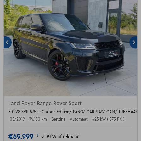
Land Rover Range Rover Sport
5.0 V8 SVR 575pk Carbon Edition/ PANO/ CARPLAY/ CAM/ TREKHAAK
05/2019
74.150 km
Benzine
Automaat
423 kW ( 575 PK )
€69.999
1
✓
BTW aftrekbaar