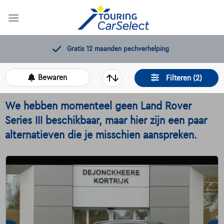
Skip
to
content
11.000+
beschikbare wagens
Bewaren
Filteren (2)
We hebben momenteel geen Land Rover
Series III beschikbaar, maar hier zijn een paar
alternatieven die je misschien aanspreken.