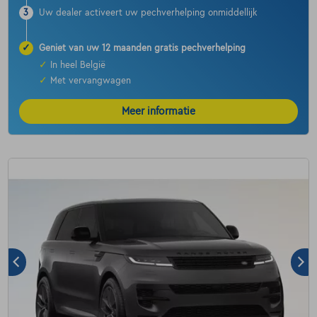
3
Uw dealer activeert uw pechverhelping onmiddellijk
✓
Geniet van uw 12 maanden gratis pechverhelping
✓
In heel België
✓
Met vervangwagen
Meer informatie