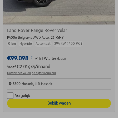
Land Rover Range Rover Velar
P400e Belgravia AWD Auto. 26.75MY
0 km
Hybride
Automaat
294 kW ( 400 PK )
€99.098
1
✓
BTW aftrekbaar
€2.017,73
/maand
Vanaf
Ontdek het volledige cijfervoorbeeld
3500 Hasselt,
JLR Hasselt
Vergelijk
Bekijk wagen