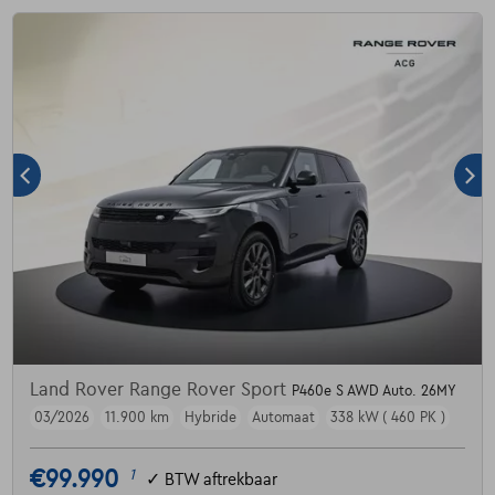
Land Rover Range Rover Sport
P460e S AWD Auto. 26MY
03/2026
11.900 km
Hybride
Automaat
338 kW ( 460 PK )
€99.990
1
✓
BTW aftrekbaar