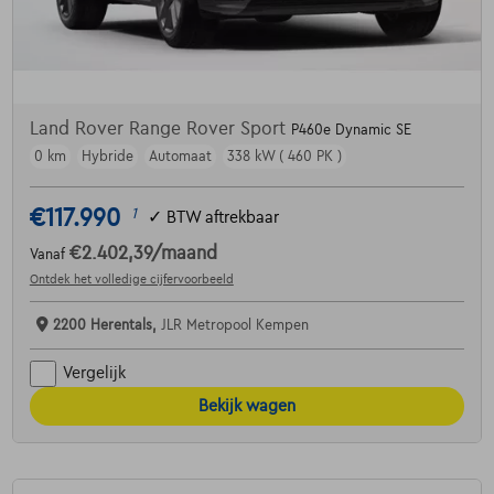
Land Rover Range Rover Sport
P460e Dynamic SE
0 km
Hybride
Automaat
338 kW ( 460 PK )
€117.990
1
✓
BTW aftrekbaar
€2.402,39
/maand
Vanaf
Ontdek het volledige cijfervoorbeeld
2200 Herentals,
JLR Metropool Kempen
Vergelijk
Bekijk wagen