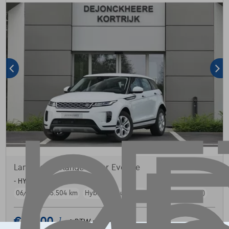
Land Rover Range Rover Evoque
- HYBRID 1.5 309 PK S AUT.
06/2021
15.504 km
Hybride
Automaat
227 kW ( 309 PK )
€31.900
1
✓
BTW aftrekbaar