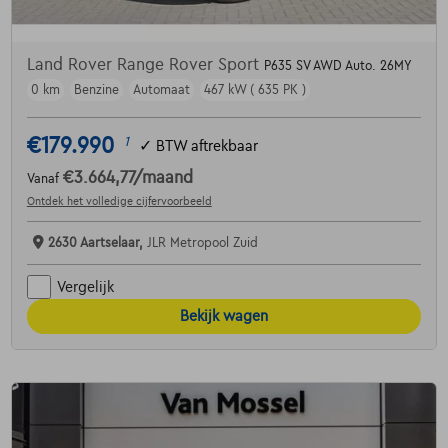
Land Rover Range Rover Sport
P635 SV AWD Auto. 26MY
0 km
Benzine
Automaat
467 kW ( 635 PK )
€179.990
1
✓
BTW aftrekbaar
€3.664,77
/maand
Vanaf
Ontdek het volledige cijfervoorbeeld
2630 Aartselaar,
JLR Metropool Zuid
Vergelijk
Bekijk wagen