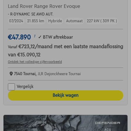
Land Rover Range Rover Evoque
- R-DYNAMIC SE AWD AUT.
07/2024
21.855 km
Hybride
Automaat
227 kW ( 309 PK )
€47.890
1
✓
BTW aftrekbaar
€723,12
/maand
met een laatste maandaflossing
Vanaf
van
€15.090,12
Ontdek het volledige cijfervoorbeeld
7540 Tournai,
JLR Dejonckheere Tournai
Vergelijk
Bekijk wagen