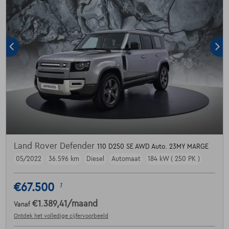
Land Rover Defender
110 D250 SE AWD Auto. 23MY MARGE
05/2022
36.596 km
Diesel
Automaat
184 kW ( 250 PK )
€67.500
1
€1.389,41
/maand
Vanaf
Ontdek het volledige cijfervoorbeeld