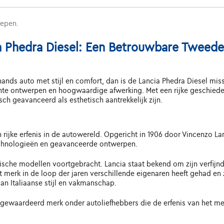
repen.
a Phedra Diesel: Een Betrouwbare Tweede
nds auto met stijl en comfort, dan is de Lancia Phedra Diesel miss
te ontwerpen en hoogwaardige afwerking. Met een rijke geschiedenis
sch geavanceerd als esthetisch aantrekkelijk zijn.
n rijke erfenis in de autowereld. Opgericht in 1906 door Vincenzo La
echnologieën en geavanceerde ontwerpen.
nische modellen voortgebracht. Lancia staat bekend om zijn verfij
t merk in de loop der jaren verschillende eigenaren heeft gehad en
an Italiaanse stijl en vakmanschap.
en gewaardeerd merk onder autoliefhebbers die de erfenis van het me