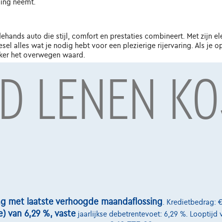
sing neemt.
hands auto die stijl, comfort en prestaties combineert. Met zijn e
esel alles wat je nodig hebt voor een plezierige rijervaring. Als j
eker het overwegen waard.
LD LENEN K
ag door Alpha Credit s.a., kredietverstrekker, Warandeberg 8/3, 1000 Bru
oulevard Albert II 4, B12, 1000 Brussel, BTW BE 1003.765.106, BE93 0019 663
Diensten & Oplossingen
select.be
Pechverhelping verzekering
ng met laatste verhoogde maandaflossing
. Kredietbedrag: €
e) van 6,29 %, vaste
-laan 4, B12
jaarlijkse debetrentevoet: 6,29 %. Looptijd 
Financiering