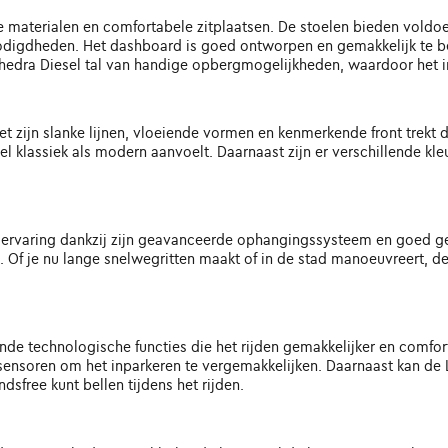
 materialen en comfortabele zitplaatsen. De stoelen bieden voldoen
digdheden. Het dashboard is goed ontworpen en gemakkelijk te be
Phedra Diesel tal van handige opbergmogelijkheden, waardoor het int
. Met zijn slanke lijnen, vloeiende vormen en kenmerkende front trek
l klassiek als modern aanvoelt. Daarnaast zijn er verschillende kle
ijervaring dankzij zijn geavanceerde ophangingssysteem en goed g
Of je nu lange snelwegritten maakt of in de stad manoeuvreert, de
ende technologische functies die het rijden gemakkelijker en comfor
rsensoren om het inparkeren te vergemakkelijken. Daarnaast kan de 
dsfree kunt bellen tijdens het rijden.