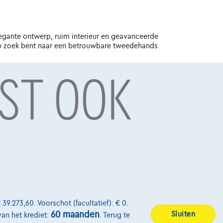
legante ontwerp, ruim interieur en geavanceerde
e op zoek bent naar een betrouwbare tweedehands
OST OOK
ssel, BTW BE 0445.781.316, RPM Brussel. Adverteerder:
9 0767, RPM Brussel.
Over Ons
Word klant
 39.273,60. Voorschot (facultatief): € 0.
60 maanden
Sluiten
van het krediet:
. Terug te
Wie zijn we