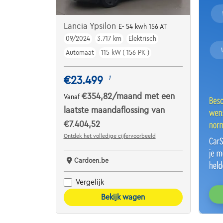
Lancia Ypsilon
E- 54 kwh 156 AT
09/2024
3.717 km
Elektrisch
Automaat
115 kW ( 156 PK )
€23.499
1
€354,82
/maand
met een
Vanaf
laatste maandaflossing van
€7.404,52
Ontdek het volledige cijfervoorbeeld
Cardoen.be
Vergelijk
Bekijk wagen