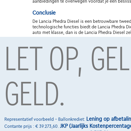
aanbiedingen te overwegen voordat je een beslis
Conclusie
De Lancia Phedra Diesel is een betrouwbare tweede
technologische functies biedt de Lancia Phedra Di
auto met klasse, dan is de Lancia Phedra Diesel z
LET OP, GE
Onder voorbehoud van aanvaarding van uw kredietaanvra
GELD.
TCS Mobility S.A., agent in bijkomstige hoedanigheid, B
Contact
info@touringcar
Lening op afbetali
Representatief voorbeeld – Ballonkrediet:
JKP (Jaarlijks Kostenpercentag
Koning Albert II
Contante prijs : € 39.273,60.