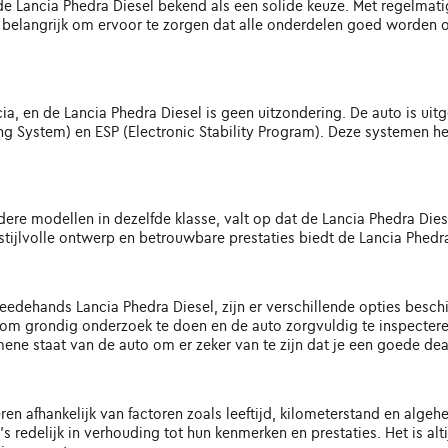
e Lancia Phedra Diesel bekend als een solide keuze. Met regelmat
 belangrijk om ervoor te zorgen dat alle onderdelen goed worde
ncia, en de Lancia Phedra Diesel is geen uitzondering. De auto is uit
g System) en ESP (Electronic Stability Program). Deze systemen help
dere modellen in dezelfde klasse, valt op dat de Lancia Phedra Die
, stijlvolle ontwerp en betrouwbare prestaties biedt de Lancia Phedr
eedehands Lancia Phedra Diesel, zijn er verschillende opties beschi
jk om grondig onderzoek te doen en de auto zorgvuldig te inspecter
e staat van de auto om er zeker van te zijn dat je een goede deal 
en afhankelijk van factoren zoals leeftijd, kilometerstand en algeh
 redelijk in verhouding tot hun kenmerken en prestaties. Het is al