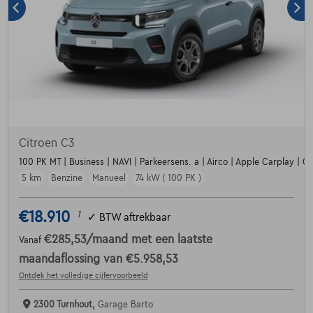
Citroen C3
100 PK MT | Business | NAVI | Parkeersens. a | Airco | Apple Carplay | Crui
5 km
Benzine
Manueel
74 kW ( 100 PK )
€18.910
1
✓
BTW aftrekbaar
€285,53
/maand
met een laatste
Vanaf
maandaflossing van
€5.958,53
Ontdek het volledige cijfervoorbeeld
2300 Turnhout,
Garage Barto