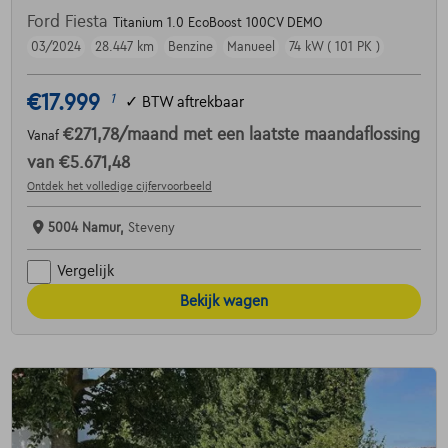
Ford Fiesta
Titanium 1.0 EcoBoost 100CV DEMO
03/2024
28.447 km
Benzine
Manueel
74 kW ( 101 PK )
€17.999
1
✓
BTW aftrekbaar
€271,78
/maand
met een laatste maandaflossing
Vanaf
van
€5.671,48
Ontdek het volledige cijfervoorbeeld
5004 Namur,
Steveny
Vergelijk
Bekijk wagen