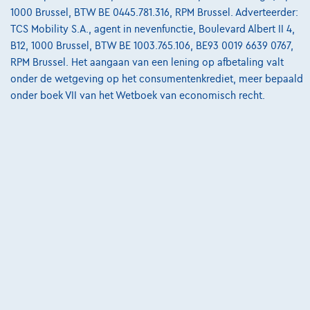
€20.999
1
1000 Brussel, BTW BE 0445.781.316, RPM Brussel. Adverteerder:
€317,08
/maand
met een laatste maandaflossing
Vanaf
TCS Mobility S.A., agent in nevenfunctie, Boulevard Albert II 4,
van
€6.616,78
B12, 1000 Brussel, BTW BE 1003.765.106, BE93 0019 6639 0767,
Ontdek het volledige cijfervoorbeeld
RPM Brussel. Het aangaan van een lening op afbetaling valt
onder de wetgeving op het consumentenkrediet, meer bepaald
Cardoen.be
onder boek VII van het Wetboek van economisch recht.
Vergelijk
Bekijk wagen