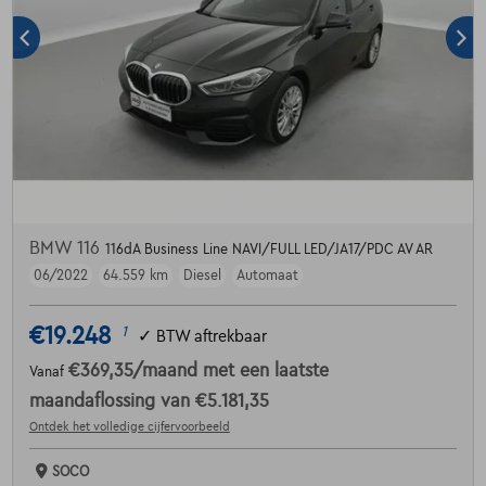
BMW 116
116dA Business Line NAVI/FULL LED/JA17/PDC AV AR
06/2022
64.559 km
Diesel
Automaat
€19.248
1
✓
BTW aftrekbaar
€369,35
/maand
met een laatste
Vanaf
maandaflossing van
€5.181,35
Ontdek het volledige cijfervoorbeeld
SOCO