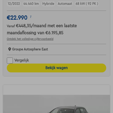
12/2022
44.440 km
Hybride
Automaat
68 kW ( 92 PK )
€22.990
1
€448,35
/maand
met een laatste
Vanaf
maandaflossing van
€6.195,85
Ontdek het volledige cijfervoorbeeld
Groupe Autosphere East
Vergelijk
Bekijk wagen