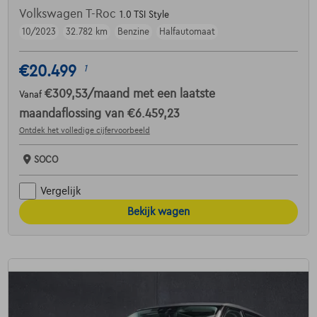
Volkswagen T-Roc
1.0 TSI Style
10/2023
32.782 km
Benzine
Halfautomaat
€20.499
1
€309,53
/maand
met een laatste
Vanaf
maandaflossing van
€6.459,23
Ontdek het volledige cijfervoorbeeld
SOCO
Vergelijk
Bekijk wagen