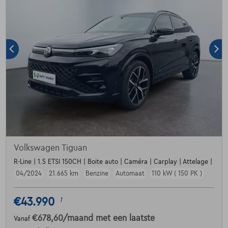
Volkswagen Tiguan
R-Line | 1.5 ETSI 150CH | Boite auto | Caméra | Carplay | Attelage |
04/2024
21.665 km
Benzine
Automaat
110 kW ( 150 PK )
€43.990
1
€678,60
/maand
met een laatste
Vanaf