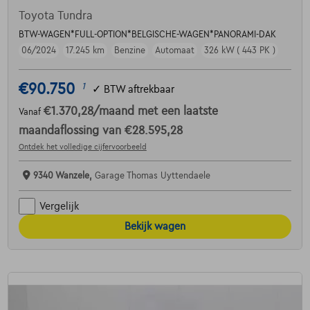
Toyota Tundra
BTW-WAGEN*FULL-OPTION*BELGISCHE-WAGEN*PANORAMI-DAK
06/2024
17.245 km
Benzine
Automaat
326 kW ( 443 PK )
€90.750
1
✓
BTW aftrekbaar
€1.370,28
/maand
met een laatste
Vanaf
maandaflossing van
€28.595,28
Ontdek het volledige cijfervoorbeeld
9340 Wanzele,
Garage Thomas Uyttendaele
Vergelijk
Bekijk wagen