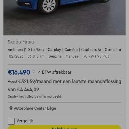
Skoda Fabia
Ambition |1.0 tsi 95cv | Carplay | Caméra | Capteurs Ar | Clim auto
02/2023
56.018 km
Benzine
Manueel
70 kW ( 95 PK )
€16.490
1
✓
BTW aftrekbaar
€321,59
/maand
met een laatste maandaflossing
Vanaf
van
€4.444,09
Ontdek het volledige cijfervoorbeeld
Autosphere Center Liège
Vergelijk