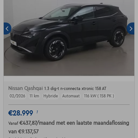
Nissan Qashqai
1.3 dig-t n-connecta xtronic 158 AT
02/2026
11 km
Hybride
Automaat
116 kW ( 158 PK )
€28.999
1
€437,87
/maand
met een laatste maandaflossing
Vanaf
van
€9.137,57