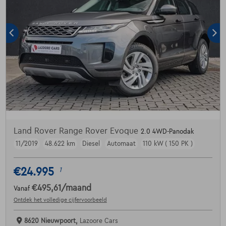
Land Rover Range Rover Evoque
2.0 4WD-Panodak
11/2019
48.622 km
Diesel
Automaat
110 kW ( 150 PK )
€24.995
1
€495,61
/maand
Vanaf
Ontdek het volledige cijfervoorbeeld
8620 Nieuwpoort,
Lazoore Cars