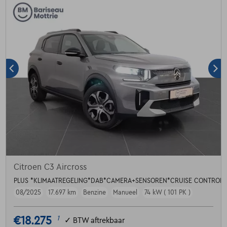
Citroen C3 Aircross
PLUS *KLIMAATREGELING*DAB*CAMERA+SENSOREN*CRUISE CONTROL*
08/2025
17.697 km
Benzine
Manueel
74 kW ( 101 PK )
€18.275
1
✓
BTW aftrekbaar