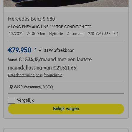
Mercedes-Benz S 580
e LONG PHEV AMG LINE *** TOP CONDITION ***
10/2021
73.000 km
Hybride
Automaat
270 kW ( 367 PK )
€79.950
1
✓
BTW aftrekbaar
€1.534,15
/maand
met een laatste
Vanaf
maandaflossing van
€21.521,65
Ontdek het volledige cijfervoorbeeld
8490 Varsenare,
XOTO
Vergelijk
Bekijk wagen