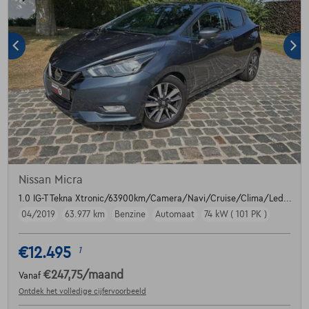
Nissan Micra
1.0 IG-T Tekna Xtronic/63900km/Camera/Navi/Cruise/Clima/Led...
04/2019
63.977 km
Benzine
Automaat
74 kW ( 101 PK )
€12.495
1
€247,75
/maand
Vanaf
Ontdek het volledige cijfervoorbeeld