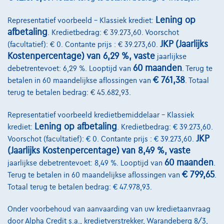
Lening op
Representatief voorbeeld – Klassiek krediet:
afbetaling
. Kredietbedrag: € 39.273,60. Voorschot
JKP (Jaarlijks
(facultatief): € 0. Contante prijs : € 39.273,60.
Kostenpercentage) van 6,29 %, vaste
jaarlijkse
60 maanden
debetrentevoet: 6,29 %. Looptijd van
. Terug te
€ 761,38
betalen in 60 maandelijkse aflossingen van
. Totaal
terug te betalen bedrag: € 45.682,93.
Representatief voorbeeld kredietbemiddelaar – Klassiek
Lening op afbetaling
krediet:
. Kredietbedrag: € 39.273,60.
JKP
Voorschot (facultatief): € 0. Contante prijs : € 39.273,60.
(Jaarlijks Kostenpercentage) van 8,49 %, vaste
60 maanden
jaarlijkse debetrentevoet: 8,49 %. Looptijd van
.
€ 799,65
Terug te betalen in 60 maandelijkse aflossingen van
.
Opel Astra Sports Tourer
1.2 turbo gs 130
Totaal terug te betalen bedrag: € 47.978,93.
04/2025
33.935 km
Benzine
Manueel
96 kW ( 130 PK )
Onder voorbehoud van aanvaarding van uw kredietaanvraag
door Alpha Credit s.a., kredietverstrekker, Warandeberg 8/3,