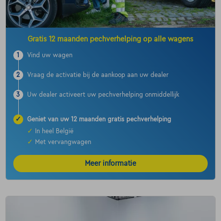
Gratis 12 maanden pechverhelping op alle wagens
1
Vind uw wagen
2
Vraag de activatie bij de aankoop aan uw dealer
3
Uw dealer activeert uw pechverhelping onmiddellijk
✓
Geniet van uw 12 maanden gratis pechverhelping
✓
In heel België
✓
Met vervangwagen
Meer informatie