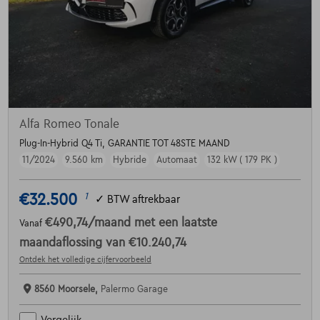
Alfa Romeo Tonale
Plug-In-Hybrid Q4 Ti, GARANTIE TOT 48STE MAAND
11/2024
9.560 km
Hybride
Automaat
132 kW ( 179 PK )
€32.500
1
✓
BTW aftrekbaar
€490,74
/maand
met een laatste
Vanaf
maandaflossing van
€10.240,74
Ontdek het volledige cijfervoorbeeld
8560 Moorsele,
Palermo Garage