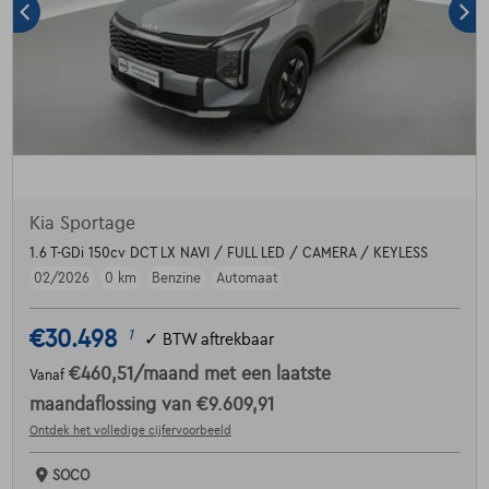
Kia Sportage
1.6 T-GDi 150cv DCT LX NAVI / FULL LED / CAMERA / KEYLESS
02/2026
0 km
Benzine
Automaat
€30.498
1
✓
BTW aftrekbaar
€460,51
/maand
met een laatste
Vanaf
maandaflossing van
€9.609,91
Ontdek het volledige cijfervoorbeeld
SOCO