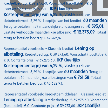
Kredietbedrag: € 39.273,60. Voorschot (facultatief): € 0.
Diensten & Oplossingen
JKP (Jaarlijks
Contante prijs : € 39.273,60.
Pechverhelping verzekering
Kostenpercentage) van 6,29 %, vaste
jaarlijkse
60 maanden
debetrentevoet: 6,29 %. Looptijd van het krediet:
.
Financiering
€ 593,01
Terug te betalen in 59 maandelijkse aflossingen van
.
Autoverzekering
€ 12.375,09
Laatste verhoogde maandelijkse aflossing:
. Totaal
terug te betalen bedrag: € 47.362,87.
Lease en persoonlijke lease
Lening op
Representatief voorbeeld – Klassiek krediet:
afbetaling
. Kredietbedrag: € 39.273,60. Voorschot (facultatief):
Over Ons
JKP (Jaarlijks
€ 0. Contante prijs : € 39.273,60.
Word klant
Kostenpercentage) van 6,29 %, vaste
jaarlijkse
60 maanden
debetrentevoet: 6,29 %. Looptijd van
. Terug te
Wie zijn we
€ 761,38
betalen in 60 maandelijkse aflossingen van
. Totaal
terug te betalen bedrag: € 45.682,93.
Kwaliteitscharter
Onze dealers
Representatief voorbeeld kredietbemiddelaar – Klassiek krediet:
Lening op afbetaling
. Kredietbedrag: € 39.273,60. Voorschot
Onze partners
JKP (Jaarlijks
(facultatief): € 0. Contante prijs : € 39.273,60.