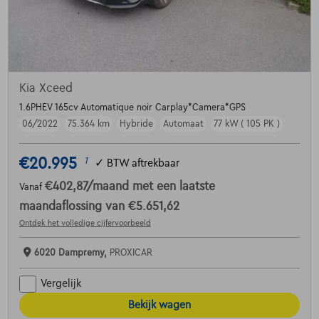
Kia Xceed
1.6PHEV 165cv Automatique noir Carplay*Camera*GPS
06/2022
75.364 km
Hybride
Automaat
77 kW ( 105 PK )
€20.995
1
✓
BTW aftrekbaar
€402,87
/maand
met een laatste
Vanaf
maandaflossing van
€5.651,62
Ontdek het volledige cijfervoorbeeld
6020 Dampremy,
PROXICAR
Vergelijk
Bekijk wagen