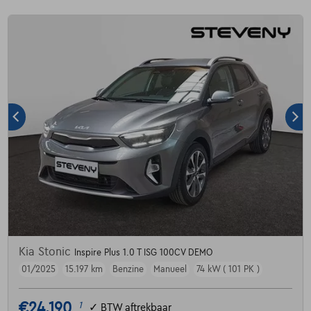
Kia Stonic
Inspire Plus 1.0 T ISG 100CV DEMO
01/2025
15.197 km
Benzine
Manueel
74 kW ( 101 PK )
€24.190
1
✓
BTW aftrekbaar