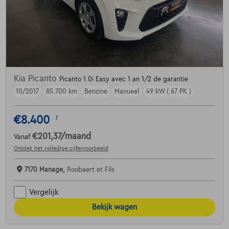
Kia Picanto
Picanto 1.0i Easy avec 1 an 1/2 de garantie
10/2017
85.700 km
Benzine
Manueel
49 kW ( 67 PK )
€8.400
1
€201,37
/maand
Vanaf
Ontdek het volledige cijfervoorbeeld
7170 Manage,
Roobaert et Fils
Vergelijk
Bekijk wagen