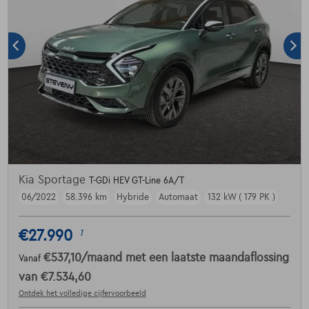
Kia Sportage
T-GDi HEV GT-Line 6A/T
06/2022
58.396 km
Hybride
Automaat
132 kW ( 179 PK )
€27.990
1
€537,10
/maand
met een laatste maandaflossing
Vanaf
van
€7.534,60
Ontdek het volledige cijfervoorbeeld