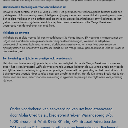
tweedehands Kia Venga Break een ongeëvenaarde rijervaring voor bestuurders en passagiers.
Geavanceerde technologieën voor een verbonden rit
Innovatie staat centraal in de Kia Venga Break. Met geavanceerde technologische functies zoals een
geïntegreerd infotainmentsysteem, intelligente rijhulpsystemen en connectiviteitsoplossingen op maat,
blijf je altijd verbonden en geïnformeerd tijdens je rit. Dankzij baanbrekende ontwikkelingen op het
gebied van autonoom rijden en elektrificatie, biedt een tweedehands Kia Venga Break een
voorproefje van de toekomst van mobiliteit.
Veiligheid als prioriteit
Veiligheid staat altijd voorop bij een tweedehands Kia Venga Break. Elk voertuig is uitgerust met een
uitgebreid assortiment aan geavanceerde veiligheidsvoorzieningen, waaronder adaptieve
cruisecontrol, automatisch noodremmen, dodehoekwaarschuwing en meer. Met geavanceerde
rijhulpsystemen en innovatieve crashtests, biedt de Kia Venga Break gemoedsrust op elke rit, waar je
ook naartoe gaat.
Een investering in rijplezier en prestige, ook tweedehands
Met zijn combinatie van stijl, prestatie, comfort en veiligheid is de Kia Venga Break niet zomaar een
auto - het is een levensstijl. Zelfs als tweedehands voertuig behoudt de Kia Venga Break zijn waarde
en blijft het een investering in rijplezier en prestige. Ervaar zelf de opwinding en het comfort van dit
buitengewone voertuig door vandaag nog een proefrit te maken. Met de Kia Venga Break kies je niet
alleen voor een auto, maar voor een investering in rijplezier en prestige die blijft lonen voor jarenlang
rijplezier.
Onder voorbehoud van aanvaarding van uw kredietaanvraag
door Alpha Credit s.a., kredietverstrekker, Warandeberg 8/3,
1000 Brussel, BTW BE 0445.781.316, RPM Brussel. Adverteerder: