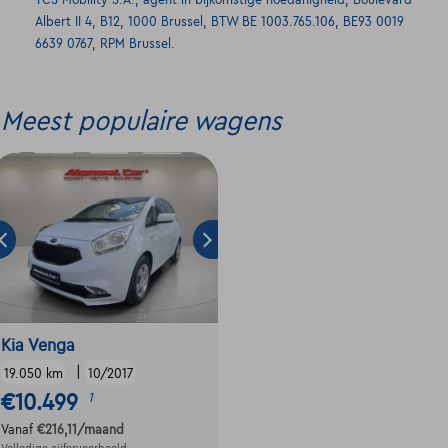
TCS Mobility S.A., agent in bijkomstige hoedanigheid, Boulevard
Albert II 4, B12, 1000 Brussel, BTW BE 1003.765.106, BE93 0019
6639 0767, RPM Brussel.
Meest populaire wagens
Kia Venga
|
19.050 km
10/2017
€10.499
1
Vanaf
€216,11
/maand
Volledige cijfervoorbeeld