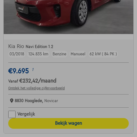
Kia Rio
Navi Edition 1.2
03/2018
124.835 km
Benzine
Manueel
62 kW ( 84 PK )
€9.695
1
€232,42
/maand
Vanaf
Ontdek het volledige cijfervoorbeeld
8830 Hooglede,
Novicar
Vergelijk
Bekijk wagen