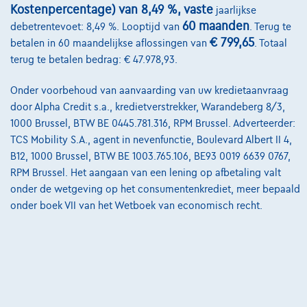
Kostenpercentage) van 8,49 %, vaste
jaarlijkse
Onze team
60 maanden
debetrentevoet: 8,49 %. Looptijd van
. Terug te
Contact
€ 799,65
betalen in 60 maandelijkse aflossingen van
. Totaal
terug te betalen bedrag: € 47.978,93.
Onder voorbehoud van aanvaarding van uw kredietaanvraag
@2024 TCS Mobility SA/NV Copyright
door Alpha Credit s.a., kredietverstrekker, Warandeberg 8/3,
1000 Brussel, BTW BE 0445.781.316, RPM Brussel. Adverteerder:
Algemene Voorwaarden
TCS Mobility S.A., agent in nevenfunctie, Boulevard Albert II 4,
Bijstandsvoorwaarden
B12, 1000 Brussel, BTW BE 1003.765.106, BE93 0019 6639 0767,
RPM Brussel. Het aangaan van een lening op afbetaling valt
Privacyverklaring
onder de wetgeving op het consumentenkrediet, meer bepaald
onder boek VII van het Wetboek van economisch recht.
Cookiebeleid
Kwaliteitscharter
Site Map
Login