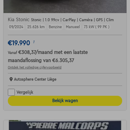
Kia Stonic
Stonic | 1.0 99cv | CarPlay | Caméra | GPS | Clim
09/2024
25.626 km
Benzine
Manueel
73 kW ( 99 PK )
€19.990
1
€308,37
/maand
met een laatste
Vanaf
maandaflossing van
€6.305,37
Ontdek het volledige cijfervoorbeeld
Autosphere Center Liège
Vergelijk
Bekijk wagen