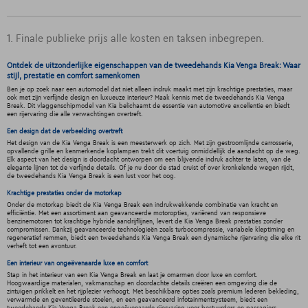
1. Finale publieke prijs alle kosten en taksen inbegrepen.
Ontdek de uitzonderlijke eigenschappen van de tweedehands Kia Venga Break: Waar
stijl, prestatie en comfort samenkomen
Ben je op zoek naar een automodel dat niet alleen indruk maakt met zijn krachtige prestaties, maar
ook met zijn verfijnde design en luxueuze interieur? Maak kennis met de tweedehands Kia Venga
Break. Dit vlaggenschipmodel van Kia belichaamt de essentie van automotive excellentie en biedt
een rijervaring die alle verwachtingen overtreft.
Een design dat de verbeelding overtreft
Het design van de Kia Venga Break is een meesterwerk op zich. Met zijn gestroomlijnde carrosserie,
opvallende grille en kenmerkende koplampen trekt dit voertuig onmiddellijk de aandacht op de weg.
Elk aspect van het design is doordacht ontworpen om een blijvende indruk achter te laten, van de
elegante lijnen tot de verfijnde details. Of je nu door de stad cruist of over kronkelende wegen rijdt,
de tweedehands Kia Venga Break is een lust voor het oog.
Krachtige prestaties onder de motorkap
Onder de motorkap biedt de Kia Venga Break een indrukwekkende combinatie van kracht en
efficiëntie. Met een assortiment aan geavanceerde motoropties, variërend van responsieve
benzinemotoren tot krachtige hybride aandrijflijnen, levert de Kia Venga Break prestaties zonder
compromissen. Dankzij geavanceerde technologieën zoals turbocompressie, variabele kleptiming en
regeneratief remmen, biedt een tweedehands Kia Venga Break een dynamische rijervaring die elke rit
verheft tot een avontuur.
Een interieur van ongeëvenaarde luxe en comfort
Stap in het interieur van een Kia Venga Break en laat je omarmen door luxe en comfort.
Hoogwaardige materialen, vakmanschap en doordachte details creëren een omgeving die de
zintuigen prikkelt en het rijplezier verhoogt. Met beschikbare opties zoals premium lederen bekleding,
verwarmde en geventileerde stoelen, en een geavanceerd infotainmentsysteem, biedt een