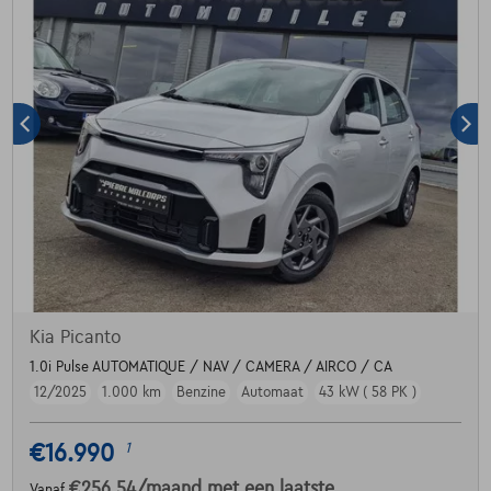
Kia Picanto
1.0i Pulse AUTOMATIQUE / NAV / CAMERA / AIRCO / CA
12/2025
1.000 km
Benzine
Automaat
43 kW ( 58 PK )
€16.990
1
€256,54
/maand
met een laatste
Vanaf