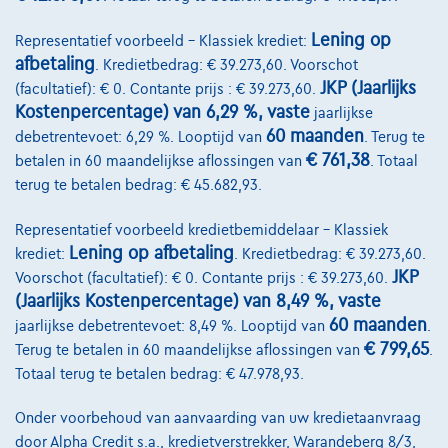
Lening op
Representatief voorbeeld – Klassiek krediet:
afbetaling
. Kredietbedrag: € 39.273,60. Voorschot
JKP (Jaarlijks
(facultatief): € 0. Contante prijs : € 39.273,60.
Kostenpercentage) van 6,29 %, vaste
jaarlijkse
60 maanden
debetrentevoet: 6,29 %. Looptijd van
. Terug te
€ 761,38
betalen in 60 maandelijkse aflossingen van
. Totaal
terug te betalen bedrag: € 45.682,93.
Representatief voorbeeld kredietbemiddelaar – Klassiek
Lening op afbetaling
krediet:
. Kredietbedrag: € 39.273,60.
Kia Ceed Sportswagon
Gold 1.0T
JKP
Voorschot (facultatief): € 0. Contante prijs : € 39.273,60.
11/2023
6.924 km
Benzine
Manueel
74 kW ( 100 PK )
(Jaarlijks Kostenpercentage) van 8,49 %, vaste
60 maanden
jaarlijkse debetrentevoet: 8,49 %. Looptijd van
.
€20.990
1
✓
BTW aftrekbaar
€ 799,65
Terug te betalen in 60 maandelijkse aflossingen van
.
Totaal terug te betalen bedrag: € 47.978,93.
€316,94
/maand
met een laatste
Vanaf
maandaflossing van
€6.613,94
Onder voorbehoud van aanvaarding van uw kredietaanvraag
Ontdek het volledige cijfervoorbeeld
door Alpha Credit s.a., kredietverstrekker, Warandeberg 8/3,