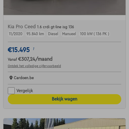
Kia Pro Ceed
1.6 crdi gt-line isg 136
11/2020
95.840 km
Diesel
Manueel
100 kW ( 136 PK )
€15.495
1
€307,24
/maand
Vanaf
Ontdek het volledige cijfervoorbeeld
Cardoen.be
Vergelijk
Bekijk wagen