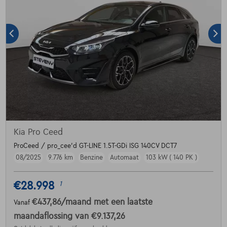
Kia Pro Ceed
ProCeed / pro_cee'd GT-LINE 1.5T-GDi ISG 140CV DCT7
08/2025
9.776 km
Benzine
Automaat
103 kW ( 140 PK )
€28.998
1
€437,86
/maand
met een laatste
Vanaf
maandaflossing van
€9.137,26