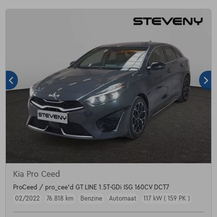
Kia Pro Ceed
ProCeed / pro_cee'd GT LINE 1.5T-GDi ISG 160CV DCT7
02/2022
76.818 km
Benzine
Automaat
117 kW ( 159 PK )