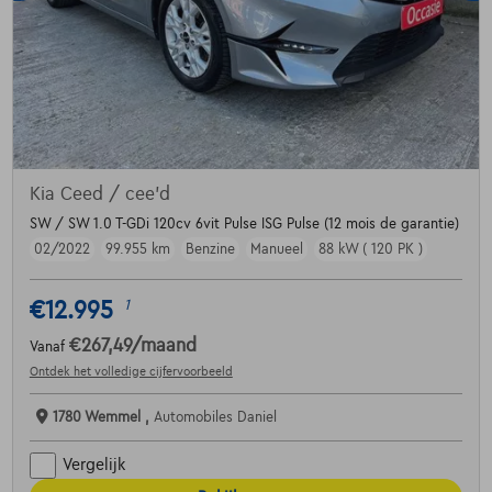
Kia Ceed / cee'd
SW / SW 1.0 T-GDi 120cv 6vit Pulse ISG Pulse (12 mois de garantie)
02/2022
99.955 km
Benzine
Manueel
88 kW ( 120 PK )
€12.995
1
€267,49
/maand
Vanaf
Ontdek het volledige cijfervoorbeeld
1780 Wemmel ,
Automobiles Daniel
Vergelijk