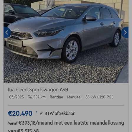
Kia Ceed Sportswagon
Gold
03/2023
36.552 km
Benzine
Manueel
88 kW ( 120 PK )
€20.490
1
✓
BTW aftrekbaar
€393,18
/maand
met een laatste maandaflossing
Vanaf
van
€5.515,68