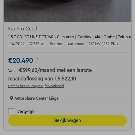
Kia Pro Ceed
1.5 T-GDI GT-LINE DCT 160 | Clim auto | Carplay | Alu | Cruise | Toit-ouvr
04/2022
77.612 km
Benzine
Automaat
117 kW ( 159 PK )
€20.490
1
€399,60
/maand
met een laatste
Vanaf
maandaflossing van
€5.522,10
Ontdek het volledige cijfervoorbeeld
Autosphere Center Liège
Vergelijk
Bekijk wagen