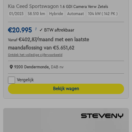
Kia Ceed Sportswagon
1.6 GDI Camera Verw Zetels
01/2023
58.510 km
Hybride
Automaat
104 kW ( 142 PK )
€20.995
1
✓
BTW aftrekbaar
€402,87
/maand
met een laatste
Vanaf
maandaflossing van
€5.651,62
Ontdek het volledige cijfervoorbeeld
9200 Dendermonde,
DAB nv
Vergelijk
Bekijk wagen