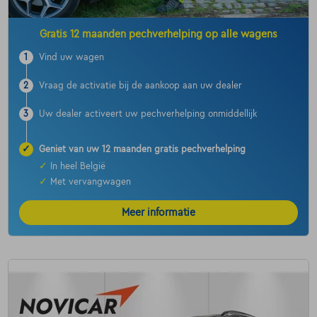
Gratis 12 maanden pechverhelping op alle wagens
1
Vind uw wagen
2
Vraag de activatie bij de aankoop aan uw dealer
3
Uw dealer activeert uw pechverhelping onmiddellijk
✓
Geniet van uw 12 maanden gratis pechverhelping
✓
In heel België
✓
Met vervangwagen
Meer informatie