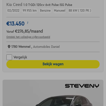
Kia Ceed
1.0 T-GDi 120cv 6vit Pulse ISG Pulse
02/2022
99.955 km
Benzine
Manueel
88 kW ( 120 PK )
€13.450
1
€276,85
/maand
Vanaf
Ontdek het volledige cijfervoorbeeld
1780 Wemmel ,
Automobiles Daniel
Vergelijk
Bekijk wagen