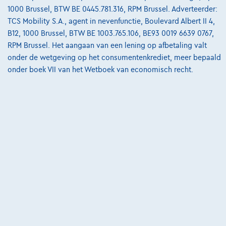
1000 Brussel, BTW BE 0445.781.316, RPM Brussel. Adverteerder:
3910 Pelt,
Lumens Pelt
TCS Mobility S.A., agent in nevenfunctie, Boulevard Albert II 4,
Vergelijk
B12, 1000 Brussel, BTW BE 1003.765.106, BE93 0019 6639 0767,
RPM Brussel. Het aangaan van een lening op afbetaling valt
Bekijk wagen
onder de wetgeving op het consumentenkrediet, meer bepaald
onder boek VII van het Wetboek van economisch recht.