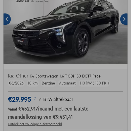
Kia Other
K4 Sportswagon 1.6 T-GDi 150 DCT7 Pace
06/2026
10 km
Benzine
Automaat
110 kW ( 150 PK )
€29.995
1
✓
BTW aftrekbaar
€452,91
/maand
met een laatste
Vanaf
maandaflossing van
€9.451,41
Ontdek het volledige cijfervoorbeeld