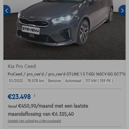
Kia Pro Ceed
ProCeed / pro_cee'd / pro_cee'd GT-LINE 1.5 T-GDi 160CV ISG DCT*
01/2022
78.078 km
Benzine
Automaat
117 kW ( 159 PK )
€23.498
1
€450,90
/maand
met een laatste
Vanaf
maandaflossing van
€6.325,40
Ontdek het volledige cijfervoorbeeld