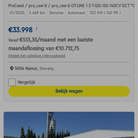
ProCeed / pro_cee'd / pro_cee'd GT-LINE 1.5 T-GDi ISG 140CV DCT *
01/2025
5.469 km
Benzine
Automaat
103 kW ( 140 PK )
€33.998
1
€513,35
/maand
met een laatste
Vanaf
maandaflossing van
€10.712,75
Ontdek het volledige cijfervoorbeeld
5004 Namur,
Steveny
Vergelijk
Bekijk wagen