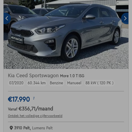
Kia Ceed Sportswagon
More 1.0 T ISG
07/2020
60.344 km
Benzine
Manueel
88 kW ( 120 PK )
€17.990
1
€356,71
/maand
Vanaf
Ontdek het volledige cijfervoorbeeld
3910 Pelt,
Lumens Pelt