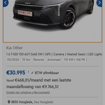
Kia Other
1.6 T-GDI 150 AUT Gold SW | GPS | Camera | Heated Seats | LED Lights
05/2026
10 km
Benzine
Automaat
110 kW ( 148 PK )
€30.995
1
✓
BTW aftrekbaar
€468,01
/maand
met een laatste
Vanaf
maandaflossing van
€9.766,51
Ontdek het volledige cijfervoorbeeld
8830 Hooglede,
Dex Hooglede