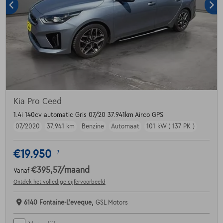
Kia Pro Ceed
1.4i 140cv automatic Gris 07/20 37.941km Airco GPS
07/2020
37.941 km
Benzine
Automaat
101 kW ( 137 PK )
€19.950
1
€395,57
/maand
Vanaf
Ontdek het volledige cijfervoorbeeld
6140 Fontaine-L'eveque,
GSL Motors