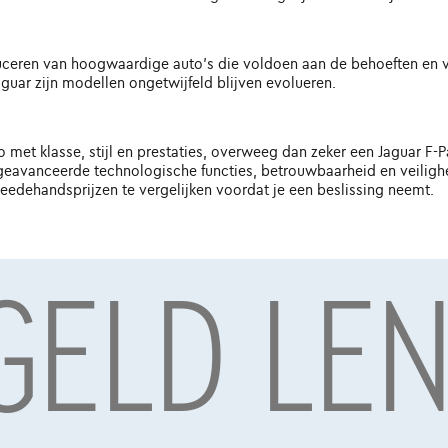
oduceren van hoogwaardige auto's die voldoen aan de behoeften en 
uar zijn modellen ongetwijfeld blijven evolueren.
met klasse, stijl en prestaties, overweeg dan zeker een Jaguar F-Pac
, geavanceerde technologische functies, betrouwbaarheid en veilig
weedehandsprijzen te vergelijken voordat je een beslissing neemt.
 GELD LE
ag door Alpha Credit s.a., kredietverstrekker, Warandeberg 8/3, 1000 Bru
oulevard Albert II 4, B12, 1000 Brussel, BTW BE 1003.765.106, BE93 0019 663