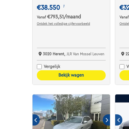
€38.550
€3
1
€793,51
/maand
Vanaf
Vana
Ontdek het volledige cijfervoorbeeld
Ontdek
3020 Herent,
JLR Van Mossel Leuven
2
Vergelijk
V
Bekijk wagen