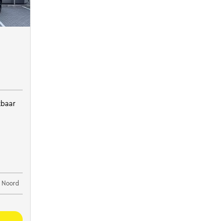
kbaar
l Noord