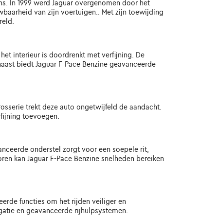
ns. In 1999 werd Jaguar overgenomen door het
baarheid van zijn voertuigen.. Met zijn toewijding
reld.
et interieur is doordrenkt met verfijning. De
rnaast biedt Jaguar F-Pace Benzine geavanceerde
rosserie trekt deze auto ongetwijfeld de aandacht.
fijning toevoegen.
vanceerde onderstel zorgt voor een soepele rit,
toren kan Jaguar F-Pace Benzine snelheden bereiken
eerde functies om het rijden veiliger en
gatie en geavanceerde rijhulpsystemen.