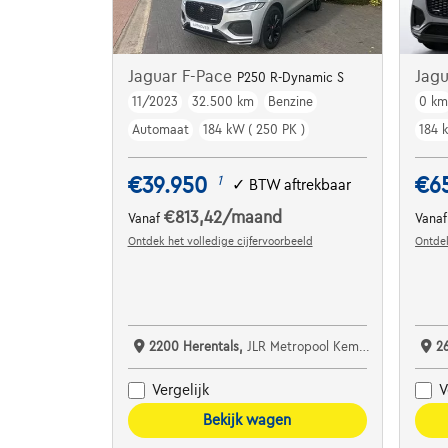
Jaguar F-Pace
Jag
P250 R-Dynamic S
11/2023
32.500 km
Benzine
0 k
Automaat
184 kW ( 250 PK )
184 
€39.950
€6
1
✓
BTW aftrekbaar
€813,42
/maand
Vanaf
Vana
Ontdek het volledige cijfervoorbeeld
Ontdek
2200 Herentals,
JLR Metropool Kempen
2
Vergelijk
V
Bekijk wagen