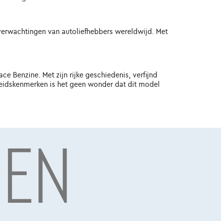
verwachtingen van autoliefhebbers wereldwijd. Met
e Benzine. Met zijn rijke geschiedenis, verfijnd
heidskenmerken is het geen wonder dat dit model
NEN
ssel, BTW BE 0445.781.316, RPM Brussel. Adverteerder:
9 0767, RPM Brussel.
Ontdek het volledige aanbod Jaguar F-Pace
NIEUWE PRIJS