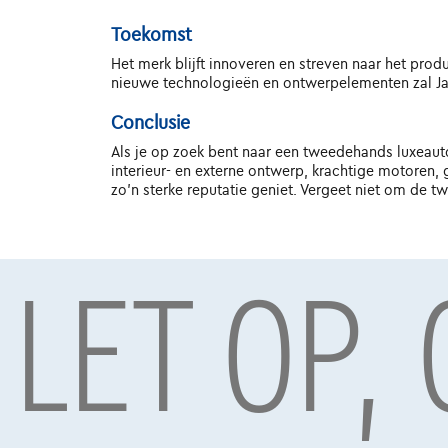
Toekomst
Het merk blijft innoveren en streven naar het pr
nieuwe technologieën en ontwerpelementen zal Jag
Conclusie
Als je op zoek bent naar een tweedehands luxeauto 
interieur- en externe ontwerp, krachtige motoren
zo'n sterke reputatie geniet. Vergeet niet om de t
LET OP,
Onder voorbehoud van aanvaarding van uw kredietaanvra
TCS Mobility S.A., agent in bijkomstige hoedanigheid, B
Meest populaire wagens