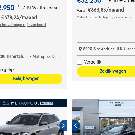
€32.250
✓
BTW aftre
2.950
1
✓
BTW aftrekbaar
€663,83
/maand
Vanaf
€678,24
/maand
Ontdek het volledige cijfervoorbeeld
f
 het volledige cijfervoorbeeld
8200 Sint Andries,
JLR Autobedrijf Speg
200 Herentals,
JLR Metropool Kempen
Vergelijk
ergelijk
Bekijk wagen
Bekijk wagen