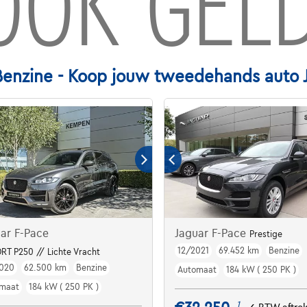
OOK GELD
enzine - Koop jouw tweedehands auto J
ar F-Pace
Jaguar F-Pace
Prestige
12/2021
69.452 km
Benzine
RT P250 // Lichte Vracht
020
62.500 km
Benzine
Automaat
184 kW ( 250 PK )
maat
184 kW ( 250 PK )
1