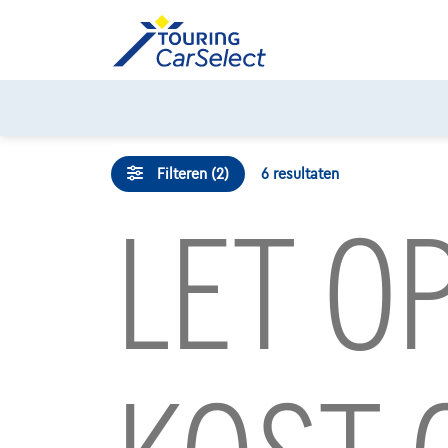
Skip
to
content
Filteren (2)
6
resultaten
LET O