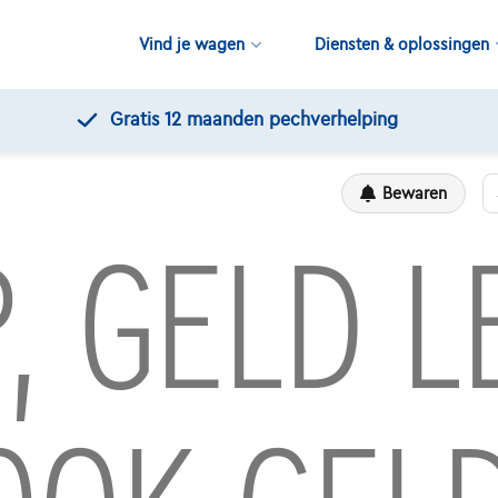
Vind je wagen
Diensten & oplossingen
Gratis 12 maanden pechverhelping
Bewaren
P, GELD 