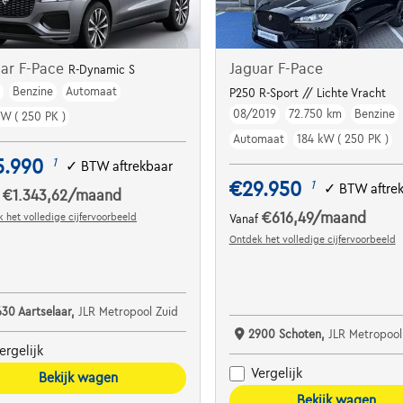
uar F-Pace
Jaguar F-Pace
R-Dynamic S
m
Benzine
Automaat
P250 R-Sport // Lichte Vracht
08/2019
72.750 km
Benzine
kW ( 250 PK )
Automaat
184 kW ( 250 PK )
5.990
1
✓
BTW aftrekbaar
€29.950
1
✓
BTW aftre
€1.343,62
/maand
f
€616,49
/maand
 het volledige cijfervoorbeeld
Vanaf
Ontdek het volledige cijfervoorbeeld
630 Aartselaar,
JLR Metropool Zuid
2900 Schoten,
JLR Metropoo
ergelijk
Vergelijk
Bekijk wagen
Bekijk wagen