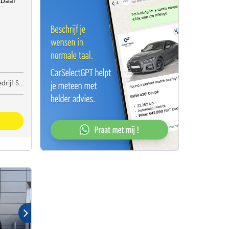
kbaar
elaere Brugge