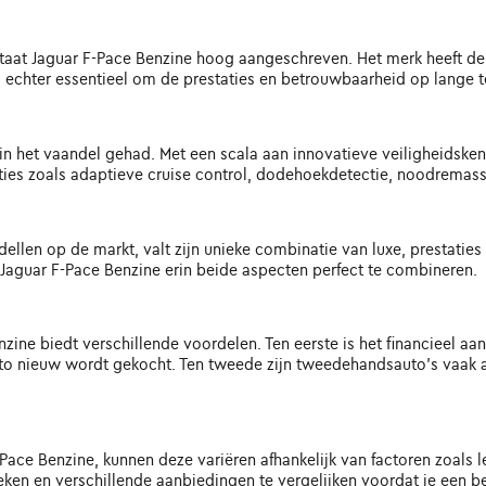
aat Jaguar F-Pace Benzine hoog aangeschreven. Het merk heeft de 
echter essentieel om de prestaties en betrouwbaarheid op lange t
g in het vaandel gehad. Met een scala aan innovatieve veiligheidske
ties zoals adaptieve cruise control, dodehoekdetectie, noodremass
llen op de markt, valt zijn unieke combinatie van luxe, prestati
gt Jaguar F-Pace Benzine erin beide aspecten perfect te combineren.
e biedt verschillende voordelen. Ten eerste is het financieel aant
 nieuw wordt gekocht. Ten tweede zijn tweedehandsauto's vaak al 
ce Benzine, kunnen deze variëren afhankelijk van factoren zoals le
ken en verschillende aanbiedingen te vergelijken voordat je een b