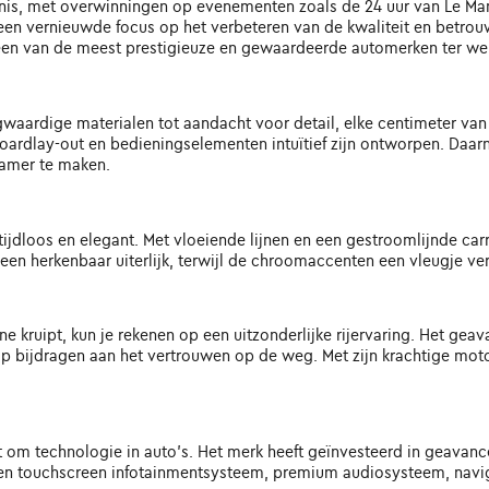
enis, met overwinningen op evenementen zoals de 24 uur van Le Ma
een vernieuwde focus op het verbeteren van de kwaliteit en betrouw
r een van de meest prestigieuze en gewaardeerde automerken ter we
gwaardige materialen tot aandacht voor detail, elke centimeter van h
boardlay-out en bedieningselementen intuïtief zijn ontworpen. Daa
namer te maken.
ijdloos en elegant. Met vloeiende lijnen en een gestroomlijnde car
n herkenbaar uiterlijk, terwijl de chroomaccenten een vleugje ver
ne kruipt, kun je rekenen op een uitzonderlijke rijervaring. Het gea
rip bijdragen aan het vertrouwen op de weg. Met zijn krachtige mo
at om technologie in auto's. Het merk heeft geïnvesteerd in geavanc
 een touchscreen infotainmentsysteem, premium audiosysteem, navi