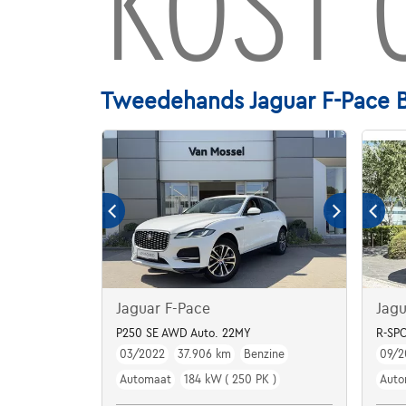
KOST 
Tweedehands Jaguar F-Pace B
Jaguar F-Pace
Jagu
P250 SE AWD Auto. 22MY
R-SPO
03/2022
37.906 km
Benzine
09/2
Automaat
184 kW ( 250 PK )
Auto