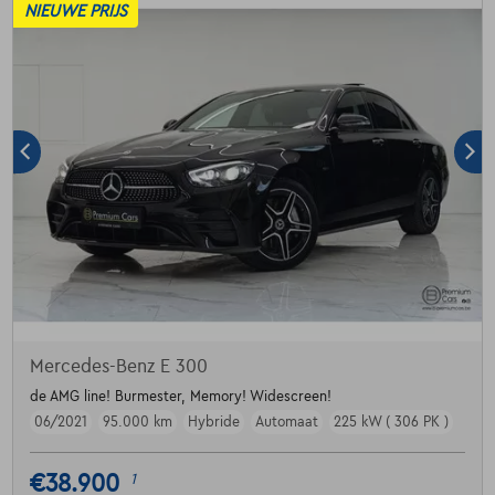
NIEUWE PRIJS
Mercedes-Benz E 300
de AMG line! Burmester, Memory! Widescreen!
06/2021
95.000 km
Hybride
Automaat
225 kW ( 306 PK )
€38.900
1