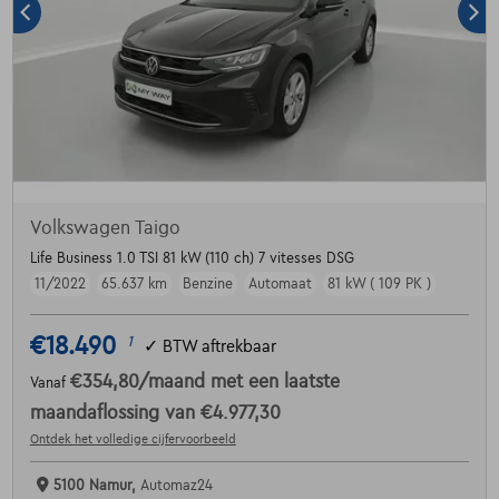
Volkswagen Taigo
Life Business 1.0 TSI 81 kW (110 ch) 7 vitesses DSG
11/2022
65.637 km
Benzine
Automaat
81 kW ( 109 PK )
€18.490
1
✓
BTW aftrekbaar
€354,80
/maand
met een laatste
Vanaf
maandaflossing van
€4.977,30
Ontdek het volledige cijfervoorbeeld
5100 Namur,
Automaz24