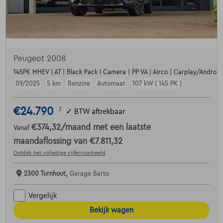
Peugeot 2008
145PK MHEV | AT | Black Pack I Camera | PP VA | Airco | Carplay/Android |
09/2025
5 km
Benzine
Automaat
107 kW ( 145 PK )
€24.790
1
✓
BTW aftrekbaar
€374,32
/maand
met een laatste
Vanaf
maandaflossing van
€7.811,32
Ontdek het volledige cijfervoorbeeld
2300 Turnhout,
Garage Barto
Vergelijk
Bekijk wagen