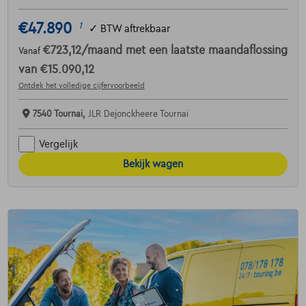
€47.890
1
✓
BTW aftrekbaar
€723,12
/maand
met een laatste maandaflossing
Vanaf
van
€15.090,12
Ontdek het volledige cijfervoorbeeld
7540 Tournai,
JLR Dejonckheere Tournai
Vergelijk
Bekijk wagen