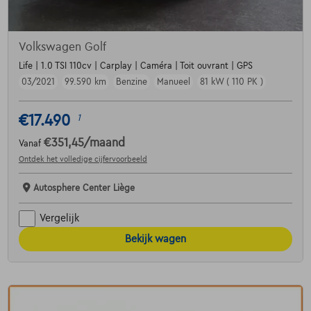
Volkswagen Golf
Life | 1.0 TSI 110cv | Carplay | Caméra | Toit ouvrant | GPS
03/2021
99.590 km
Benzine
Manueel
81 kW ( 110 PK )
€17.490
1
€351,45
/maand
Vanaf
Ontdek het volledige cijfervoorbeeld
Autosphere Center Liège
Vergelijk
Bekijk wagen