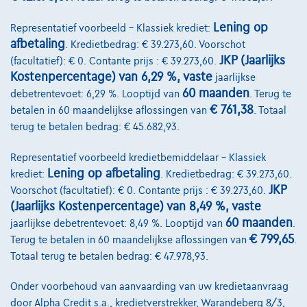
Vergelijk
Bekijk wagen
Lening op
Representatief voorbeeld – Klassiek krediet:
afbetaling
. Kredietbedrag: € 39.273,60. Voorschot
JKP (Jaarlijks
(facultatief): € 0. Contante prijs : € 39.273,60.
Kostenpercentage) van 6,29 %, vaste
jaarlijkse
60 maanden
debetrentevoet: 6,29 %. Looptijd van
. Terug te
€ 761,38
betalen in 60 maandelijkse aflossingen van
. Totaal
terug te betalen bedrag: € 45.682,93.
Representatief voorbeeld kredietbemiddelaar – Klassiek
Lening op afbetaling
krediet:
. Kredietbedrag: € 39.273,60.
JKP
Voorschot (facultatief): € 0. Contante prijs : € 39.273,60.
(Jaarlijks Kostenpercentage) van 8,49 %, vaste
60 maanden
jaarlijkse debetrentevoet: 8,49 %. Looptijd van
.
€ 799,65
Terug te betalen in 60 maandelijkse aflossingen van
.
Totaal terug te betalen bedrag: € 47.978,93.
Onder voorbehoud van aanvaarding van uw kredietaanvraag
door Alpha Credit s.a., kredietverstrekker, Warandeberg 8/3,
Mercedes-Benz E 300