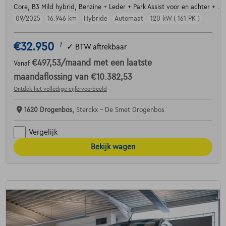
Core, B3 Mild hybrid, Benzine + Leder + Park Assist voor en achter + ....
09/2025
16.946 km
Hybride
Automaat
120 kW ( 161 PK )
€32.950
1
✓
BTW aftrekbaar
€497,53
/maand
met een laatste
Vanaf
maandaflossing van
€10.382,53
Ontdek het volledige cijfervoorbeeld
1620 Drogenbos,
Sterckx - De Smet Drogenbos
Vergelijk
Bekijk wagen