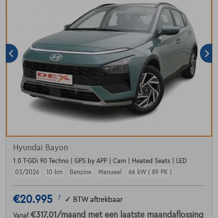
Hyundai Bayon
1.0 T-GDi 90 Techno | GPS by APP | Cam | Heated Seats | LED
03/2026
10 km
Benzine
Manueel
66 kW ( 89 PK )
€20.995
1
✓
BTW aftrekbaar
€317,01
/maand
met een laatste maandaflossing
Vanaf