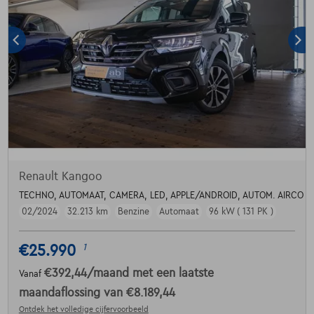
Renault Kangoo
TECHNO, AUTOMAAT, CAMERA, LED, APPLE/ANDROID, AUTOM. AIRCO
02/2024
32.213 km
Benzine
Automaat
96 kW ( 131 PK )
€25.990
1
€392,44
/maand
met een laatste
Vanaf
maandaflossing van
€8.189,44
Ontdek het volledige cijfervoorbeeld