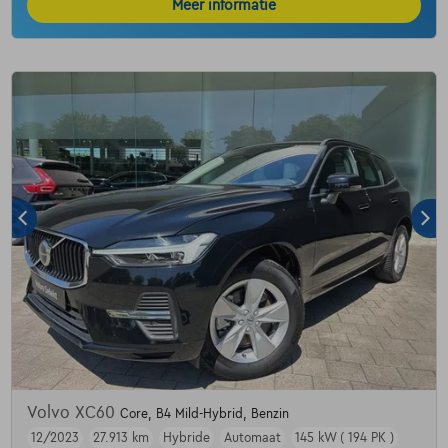
Meer informatie
Volvo XC60
Core, B4 Mild-Hybrid, Benzin
12/2023
27.913 km
Hybride
Automaat
145 kW ( 194 PK )