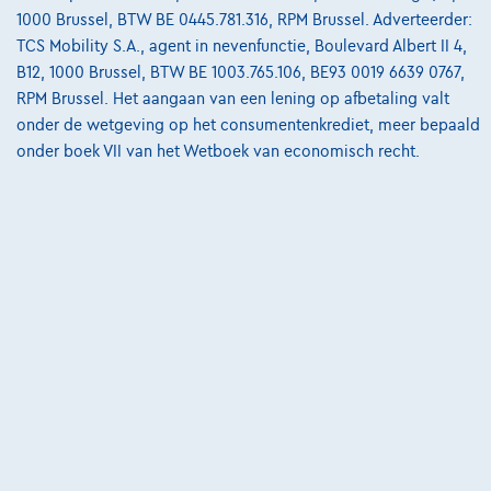
1000 Brussel, BTW BE 0445.781.316, RPM Brussel. Adverteerder:
Break E de AMG Line Panoramisch dak| 360° Camera| Burmester|HUD +
TCS Mobility S.A., agent in nevenfunctie, Boulevard Albert II 4,
01/2023
59.976 km
Hybride
Automaat
143 kW ( 194 PK )
B12, 1000 Brussel, BTW BE 1003.765.106, BE93 0019 6639 0767,
RPM Brussel. Het aangaan van een lening op afbetaling valt
€39.450
1
✓
BTW aftrekbaar
onder de wetgeving op het consumentenkrediet, meer bepaald
€757,00
/maand
met een laatste
Vanaf
onder boek VII van het Wetboek van economisch recht.
maandaflossing van
€10.619,50
Ontdek het volledige cijfervoorbeeld
7700 Mouscron,
Ghistelinck Mouscron
Vergelijk
Bekijk wagen