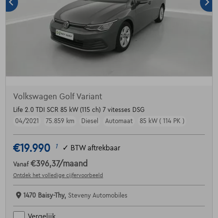
Volkswagen Golf Variant
Life 2.0 TDI SCR 85 kW (115 ch) 7 vitesses DSG
04/2021
75.859 km
Diesel
Automaat
85 kW ( 114 PK )
€19.990
1
✓
BTW aftrekbaar
€396,37
/maand
Vanaf
Ontdek het volledige cijfervoorbeeld
1470 Baisy-Thy,
Steveny Automobiles
Vergelijk