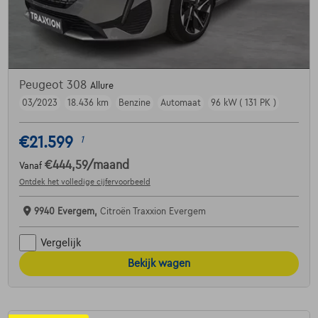
Peugeot 308
Allure
03/2023
18.436 km
Benzine
Automaat
96 kW ( 131 PK )
€21.599
1
€444,59
/maand
Vanaf
Ontdek het volledige cijfervoorbeeld
9940 Evergem,
Citroën Traxxion Evergem
Vergelijk
Bekijk wagen