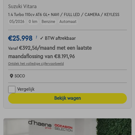
Suzuki Vitara
1.4 Turbo 110cv AT6 GL+ NAVI / FULL LED / CAMERA / KEYLESS
05/2026
0 km
Benzine
Automaat
€25.998
1
✓
BTW aftrekbaar
€392,56
/maand
met een laatste
Vanaf
maandaflossing van
€8.191,96
Ontdek het volledige cijfervoorbeeld
SOCO
Vergelijk
Bekijk wagen