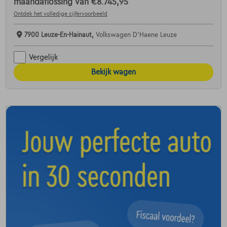
maandaflossing van
€8.745,95
Ontdek het volledige cijfervoorbeeld
7900 Leuze-En-Hainaut,
Volkswagen D'Haene Leuze
Vergelijk
Bekijk wagen