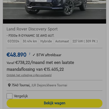
Land Rover Discovery Sport
- P300e R-DYNAMIC SE AWD AUT.
07/2024
30.414 km
Hybride
Automaat
227 kW ( 309 PK )
€48.890
1
✓
BTW aftrekbaar
€738,22
/maand
met een laatste
Vanaf
maandaflossing van
€15.405,22
Ontdek het volledige cijfervoorbeeld
7540 Tournai,
JLR Dejonckheere Tournai
Vergelijk
Bekijk wagen