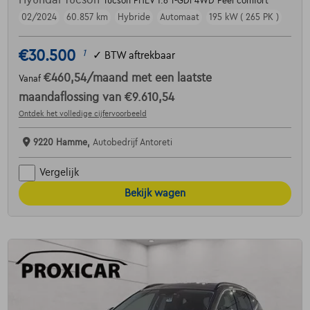
Tucson PHEV 1.6 T-GDi 4WD Feel comfort
02/2024
60.857 km
Hybride
Automaat
195 kW ( 265 PK )
€30.500
1
✓
BTW aftrekbaar
€460,54
/maand
met een laatste
Vanaf
maandaflossing van
€9.610,54
Ontdek het volledige cijfervoorbeeld
9220 Hamme,
Autobedrijf Antoreti
Vergelijk
Bekijk wagen