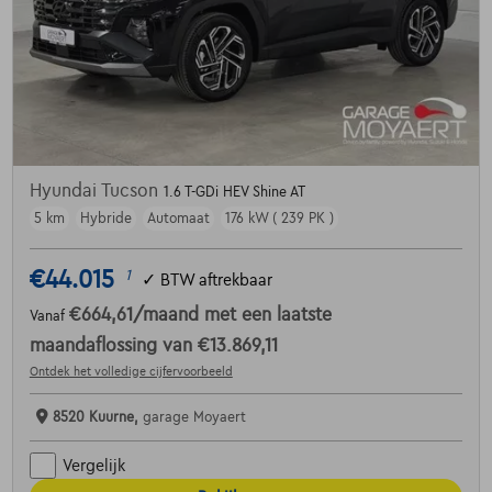
Hyundai Tucson
1.6 T-GDi HEV Shine AT
5 km
Hybride
Automaat
176 kW ( 239 PK )
€44.015
1
✓
BTW aftrekbaar
€664,61
/maand
met een laatste
Vanaf
maandaflossing van
€13.869,11
Ontdek het volledige cijfervoorbeeld
8520 Kuurne,
garage Moyaert
Vergelijk