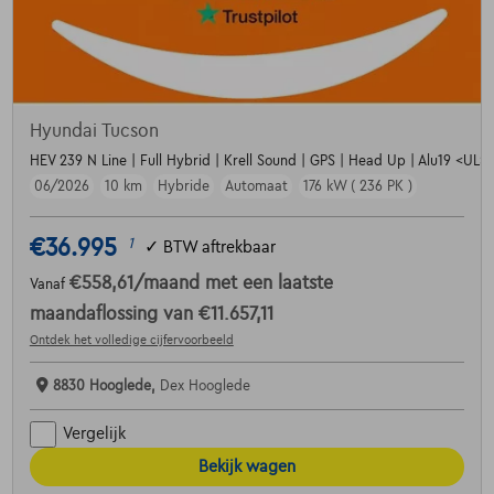
Hyundai Tucson
HEV 239 N Line | Full Hybrid | Krell Sound | GPS | Head Up | Alu19 <UL> <
06/2026
10 km
Hybride
Automaat
176 kW ( 236 PK )
€36.995
1
✓
BTW aftrekbaar
€558,61
/maand
met een laatste
Vanaf
maandaflossing van
€11.657,11
Ontdek het volledige cijfervoorbeeld
8830 Hooglede,
Dex Hooglede
Vergelijk
Bekijk wagen