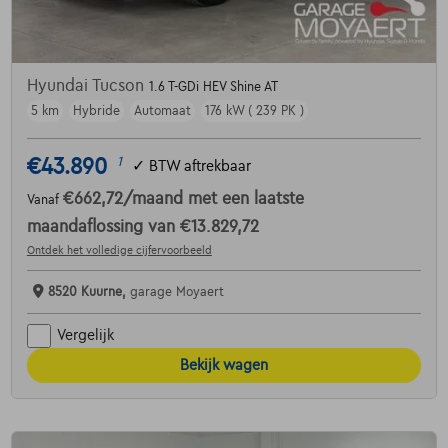
Hyundai Tucson
1.6 T-GDi HEV Shine AT
5 km
Hybride
Automaat
176 kW ( 239 PK )
€43.890
1
✓
BTW aftrekbaar
€662,72
/maand
met een laatste
Vanaf
maandaflossing van
€13.829,72
Ontdek het volledige cijfervoorbeeld
8520 Kuurne,
garage Moyaert
Vergelijk
Bekijk wagen