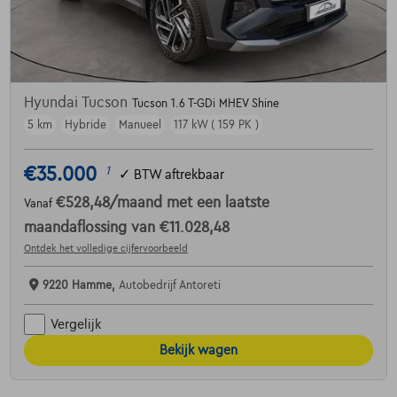
Hyundai Tucson
Tucson 1.6 T-GDi MHEV Shine
5 km
Hybride
Manueel
117 kW ( 159 PK )
€35.000
1
✓
BTW aftrekbaar
€528,48
/maand
met een laatste
Vanaf
maandaflossing van
€11.028,48
Ontdek het volledige cijfervoorbeeld
9220 Hamme,
Autobedrijf Antoreti
Vergelijk
Bekijk wagen