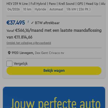
HEV 239 N Line | Full Hybrid | Pano | Krell Sound | GPS | Head Up | Alu19
04/2026
10 km
Hybride
Automaat
176 kW ( 236 PK )
€37.495
1
✓
BTW aftrekbaar
€566,16
/maand
met een laatste maandaflossing
Vanaf
van
€11.814,66
Ontdek het volledige cijfervoorbeeld
9920 Lievegem,
Dex Gent Crivaco nv
Vergelijk
Bekijk wagen