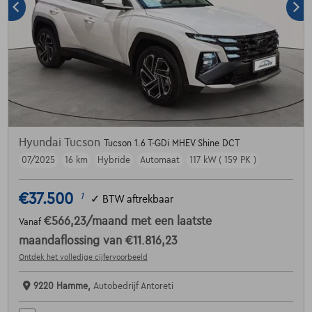
Hyundai Tucson
Tucson 1.6 T-GDi MHEV Shine DCT
07/2025
16 km
Hybride
Automaat
117 kW ( 159 PK )
€37.500
1
✓
BTW aftrekbaar
€566,23
/maand
met een laatste
Vanaf
maandaflossing van
€11.816,23
Ontdek het volledige cijfervoorbeeld
9220 Hamme,
Autobedrijf Antoreti