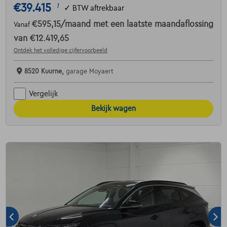
€39.415
1
✓
BTW aftrekbaar
€595,15
/maand
met een laatste maandaflossing
Vanaf
van
€12.419,65
Ontdek het volledige cijfervoorbeeld
8520 Kuurne,
garage Moyaert
Vergelijk
Bekijk wagen