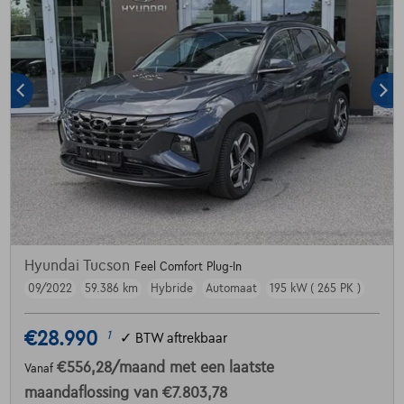
Hyundai Tucson
Feel Comfort Plug-In
09/2022
59.386 km
Hybride
Automaat
195 kW ( 265 PK )
€28.990
1
✓
BTW aftrekbaar
€556,28
/maand
met een laatste
Vanaf
maandaflossing van
€7.803,78