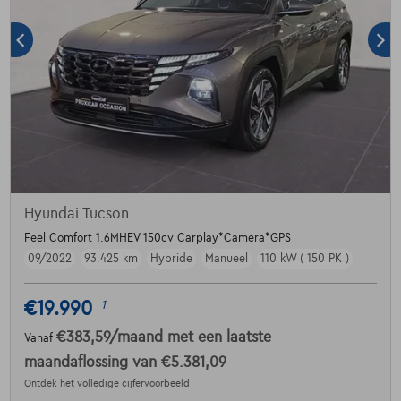
Hyundai Tucson
Feel Comfort 1.6MHEV 150cv Carplay*Camera*GPS
09/2022
93.425 km
Hybride
Manueel
110 kW ( 150 PK )
€19.990
1
€383,59
/maand
met een laatste
Vanaf
maandaflossing van
€5.381,09
Ontdek het volledige cijfervoorbeeld