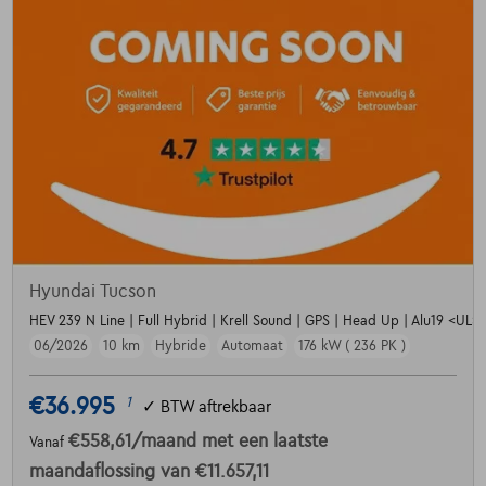
Hyundai Tucson
HEV 239 N Line | Full Hybrid | Krell Sound | GPS | Head Up | Alu19 <UL> <
06/2026
10 km
Hybride
Automaat
176 kW ( 236 PK )
€36.995
1
✓
BTW aftrekbaar
€558,61
/maand
met een laatste
Vanaf
maandaflossing van
€11.657,11