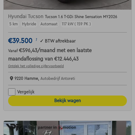
Hyundai Tucson
Tucson 1.6 T-GDi Shine Sensation MY2026
5 km
Hybride
Automaat
117 kW ( 159 PK )
€39.500
1
✓
BTW aftrekbaar
€596,43
/maand
met een laatste
Vanaf
maandaflossing van
€12.446,43
Ontdek het volledige cijfervoorbeeld
9220 Hamme,
Autobedrijf Antoreti
Vergelijk
Bekijk wagen