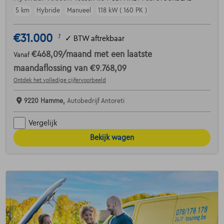
5 km
Hybride
Manueel
118 kW ( 160 PK )
€31.000
1
✓
BTW aftrekbaar
€468,09
/maand
met een laatste
Vanaf
maandaflossing van
€9.768,09
Ontdek het volledige cijfervoorbeeld
9220 Hamme,
Autobedrijf Antoreti
Vergelijk
Bekijk wagen