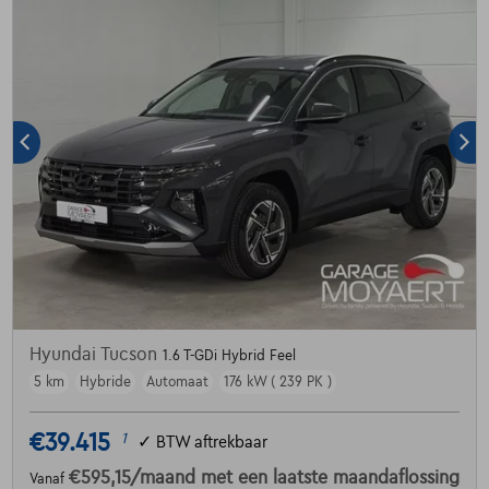
Hyundai Tucson
1.6 T-GDi Hybrid Feel
5 km
Hybride
Automaat
176 kW ( 239 PK )
€39.415
1
✓
BTW aftrekbaar
€595,15
/maand
met een laatste maandaflossing
Vanaf