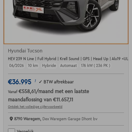
Hyundai Tucson
HEV 239 N Line | Full Hybrid | Krell Sound | GPS | Head Up | Alu19 <UL> <
06/2026
10 km
Hybride
Automaat
176 kW ( 236 PK )
€36.995
1
✓
BTW aftrekbaar
€558,61
/maand
met een laatste
Vanaf
maandaflossing van
€11.657,11
Ontdek het volledige cijfervoorbeeld
8790 Waregem,
Dex Waregem Garage Dhont bv
Vergelijk