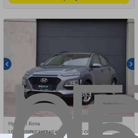
Hyundai Kona
1.0 MT6 120PK|CAMERA|CARPLAY|CRUISE CONTROL