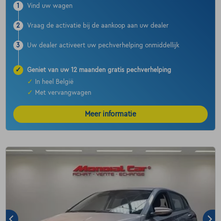
1
Vind uw wagen
2
Vraag de activatie bij de aankoop aan uw dealer
3
Uw dealer activeert uw pechverhelping onmiddellijk
✓
Geniet van uw 12 maanden gratis pechverhelping
✓
In heel België
✓
Met vervangwagen
Meer informatie