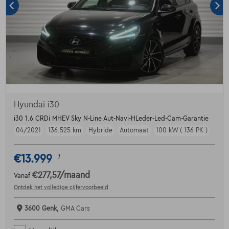
Hyundai i30
i30 1.6 CRDi MHEV Sky N-Line Aut-Navi-HLeder-Led-Cam-Garantie
04/2021
136.525 km
Hybride
Automaat
100 kW ( 136 PK )
€13.999
1
€277,57
/maand
Vanaf
Ontdek het volledige cijfervoorbeeld
3600 Genk,
GMA Cars