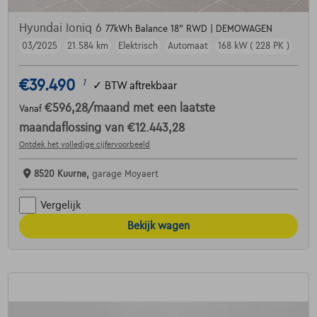
Hyundai Ioniq 6
77kWh Balance 18" RWD | DEMOWAGEN
03/2025
21.584 km
Elektrisch
Automaat
168 kW ( 228 PK )
€39.490
1
✓
BTW aftrekbaar
€596,28
/maand
met een laatste
Vanaf
maandaflossing van
€12.443,28
Ontdek het volledige cijfervoorbeeld
8520 Kuurne,
garage Moyaert
Vergelijk
Bekijk wagen