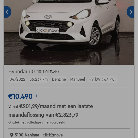
Hyundai i10
i10 1.0i Twist
04/2022
56.237 km
Benzine
Manueel
49 kW ( 67 PK )
€10.490
1
€201,29
/maand
met een laatste
Vanaf
maandaflossing van
€2.823,79
Ontdek het volledige cijfervoorbeeld
5100 Naninne ,
click2move