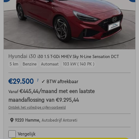
Hyundai i30
i30 1.5 T-GDi MHEV Sky N-Line Sensation DCT
5 km
Benzine
Automaat
103 kW ( 140 PK )
€29.500
1
✓
BTW aftrekbaar
€445,44
/maand
met een laatste
Vanaf
maandaflossing van
€9.295,44
Ontdek het volledige cijfervoorbeeld
9220 Hamme,
Autobedrijf Antoreti
Vergelijk