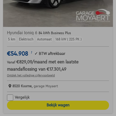
Hyundai Ioniq 6
84 kWh Business Plus
5 km
Elektrisch
Automaat
168 kW ( 225 PK )
€54.908
1
✓
BTW aftrekbaar
€829,09
/maand
met een laatste
Vanaf
maandaflossing van
€17.301,49
Ontdek het volledige cijfervoorbeeld
8520 Kuurne,
garage Moyaert
Vergelijk
Bekijk wagen