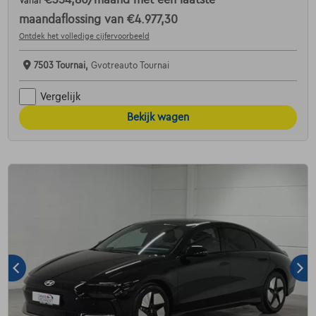
€354,80
/maand
met een laatste
Vanaf
maandaflossing van
€4.977,30
Ontdek het volledige cijfervoorbeeld
7503 Tournai,
Gvotreauto Tournai
Vergelijk
Bekijk wagen