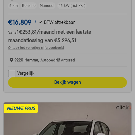
6 km
Benzine
Manueel
46 kW ( 63 PK )
€16.809
1
✓
BTW aftrekbaar
€253,81
/maand
met een laatste
Vanaf
maandaflossing van
€5.296,51
Ontdek het volledige cijfervoorbeeld
9220 Hamme,
Autobedrijf Antoreti
Vergelijk
Bekijk wagen
NIEUWE PRIJS