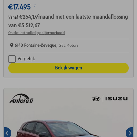
€17.495
1
€264,17
/maand
met een laatste maandaflossing
Vanaf
van
€5.512,67
Ontdek het volledige cijfervoorbeeld
6140 Fontaine-L'eveque,
GSL Motors
Vergelijk
Bekijk wagen