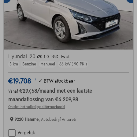
Hyundai i20
i20 1.0 T-GDi Twist
5 km
Benzine
Manueel
66 kW ( 90 PK )
€19.708
1
✓
BTW aftrekbaar
€297,58
/maand
met een laatste
Vanaf
maandaflossing van
€6.209,98
Ontdek het volledige cijfervoorbeeld
9220 Hamme,
Autobedrijf Antoreti
Vergelijk