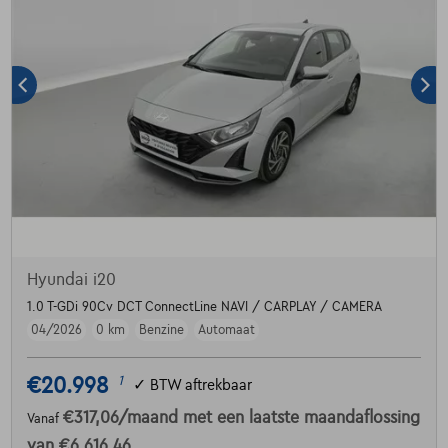
Hyundai i20
1.0 T-GDi 90Cv DCT ConnectLine NAVI / CARPLAY / CAMERA
04/2026
0 km
Benzine
Automaat
€20.998
1
✓
BTW aftrekbaar
€317,06
/maand
met een laatste maandaflossing
Vanaf
van
€6.616,46