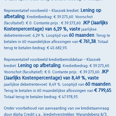
Lening op
Representatief voorbeeld – Klassiek krediet:
afbetaling
. Kredietbedrag: € 39.273,60. Voorschot
JKP (Jaarlijks
(facultatief): € 0. Contante prijs : € 39.273,60.
Kostenpercentage) van 6,29 %, vaste
jaarlijkse
60 maanden
debetrentevoet: 6,29 %. Looptijd van
. Terug te
€ 761,38
betalen in 60 maandelijkse aflossingen van
. Totaal
terug te betalen bedrag: € 45.682,93.
Hyundai i20
Twist
08/2022
72.572 km
Benzine
Manueel
73 kW ( 99 PK )
Representatief voorbeeld kredietbemiddelaar – Klassiek
Lening op afbetaling
krediet:
. Kredietbedrag: € 39.273,60.
€12.999
1
JKP
Voorschot (facultatief): € 0. Contante prijs : € 39.273,60.
(Jaarlijks Kostenpercentage) van 8,49 %, vaste
€267,57
/maand
Vanaf
60 maanden
jaarlijkse debetrentevoet: 8,49 %. Looptijd van
.
Ontdek het volledige cijfervoorbeeld
€ 799,65
Terug te betalen in 60 maandelijkse aflossingen van
.
6110 Montigny-Le-Tilleul,
Mondial Car Montigny
Totaal terug te betalen bedrag: € 47.978,93.
Vergelijk
Onder voorbehoud van aanvaarding van uw kredietaanvraag
Bekijk wagen
door Alpha Credit s.a., kredietverstrekker, Warandeberg 8/3,