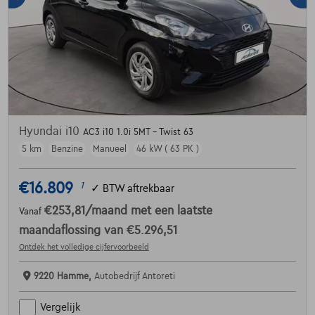
Hyundai i10
AC3 i10 1.0i 5MT - Twist 63
5 km
Benzine
Manueel
46 kW ( 63 PK )
€16.809
1
✓
BTW aftrekbaar
€253,81
/maand
met een laatste
Vanaf
maandaflossing van
€5.296,51
Ontdek het volledige cijfervoorbeeld
9220 Hamme,
Autobedrijf Antoreti
Vergelijk