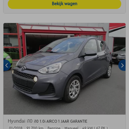
Bekijk wagen
Hyundai i10
i10 1.0i AIRCO 1 JAAR GARANTIE
01/2018
91.700 km
Benzine
Manueel
49 kW ( 67 PK )