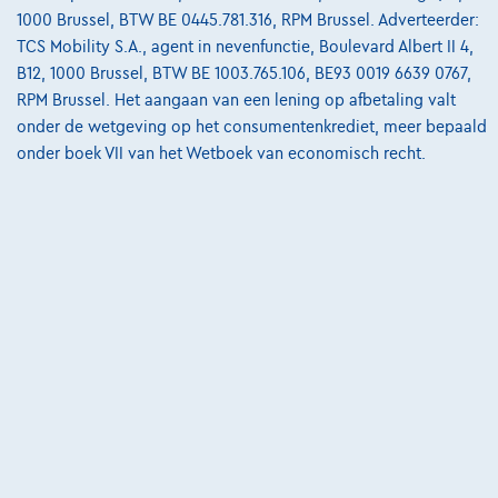
1000 Brussel, BTW BE 0445.781.316, RPM Brussel. Adverteerder:
TCS Mobility S.A., agent in nevenfunctie, Boulevard Albert II 4,
B12, 1000 Brussel, BTW BE 1003.765.106, BE93 0019 6639 0767,
RPM Brussel. Het aangaan van een lening op afbetaling valt
onder de wetgeving op het consumentenkrediet, meer bepaald
onder boek VII van het Wetboek van economisch recht.
Hyundai Other
N Performance 84kWH 641PK
06/2024
21.796 km
Elektrisch
Automaat
471 kW ( 641 PK )