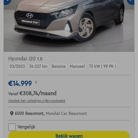
Hyundai i20
1.0
03/2023
34.227 km
Benzine
Manueel
73 kW ( 99 PK )
€14.999
1
€308,74
/maand
Vanaf
Ontdek het volledige cijfervoorbeeld
6500 Beaumont,
Mondial Car Beaumont
Vergelijk
Bekijk wagen