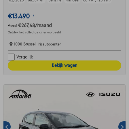
02/2020
68.767 km
Benzine
Manueel
88 kW ( 120 PK )
€13.490
1
€267,48
/maand
Vanaf
Ontdek het volledige cijfervoorbeeld
1000 Brussel,
Irisautocenter
Vergelijk
Bekijk wagen