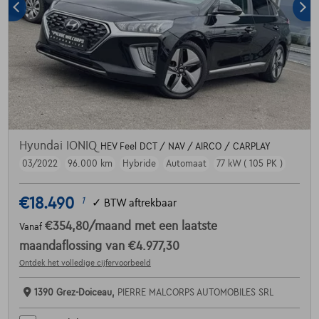
Hyundai IONIQ
HEV Feel DCT / NAV / AIRCO / CARPLAY
03/2022
96.000 km
Hybride
Automaat
77 kW ( 105 PK )
€18.490
1
✓
BTW aftrekbaar
€354,80
/maand
met een laatste
Vanaf
maandaflossing van
€4.977,30
Ontdek het volledige cijfervoorbeeld
1390 Grez-Doiceau,
PIERRE MALCORPS AUTOMOBILES SRL