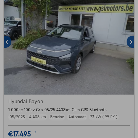
Hyundai Bayon
1.000cc 100cv Gris 05/25 4408km Clim GPS Bluetooth
05/2025
4.408 km
Benzine
Automaat
73 kW ( 99 PK )
€17.495
1