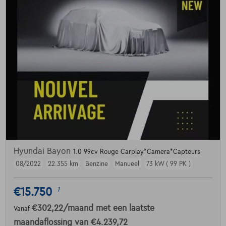
Hyundai Bayon
1.0 99cv Rouge Carplay*Camera*Capteurs
08/2022
22.355 km
Benzine
Manueel
73 kW ( 99 PK )
€15.750
1
€302,22
/maand
met een laatste
Vanaf
maandaflossing van
€4.239,72