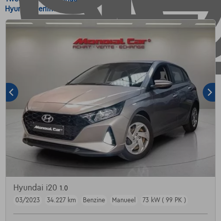
Hyundai Berline.
Hyundai i20
1.0
03/2023
34.227 km
Benzine
Manueel
73 kW ( 99 PK )