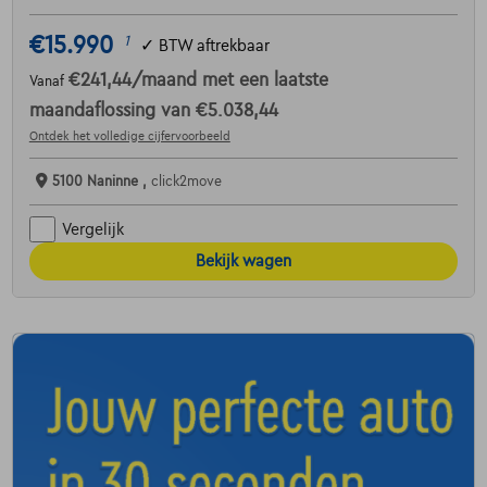
€15.990
1
✓
BTW aftrekbaar
€241,44
/maand
met een laatste
Vanaf
maandaflossing van
€5.038,44
Ontdek het volledige cijfervoorbeeld
5100 Naninne ,
click2move
Vergelijk
Bekijk wagen