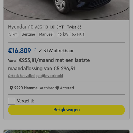
Hyundai i10
AC3 i10 1.0i 5MT - Twist 63
5 km
Benzine
Manueel
46 kW ( 63 PK )
€16.809
1
✓
BTW aftrekbaar
€253,81
/maand
met een laatste
Vanaf
maandaflossing van
€5.296,51
Ontdek het volledige cijfervoorbeeld
9220 Hamme,
Autobedrijf Antoreti
Vergelijk
Bekijk wagen