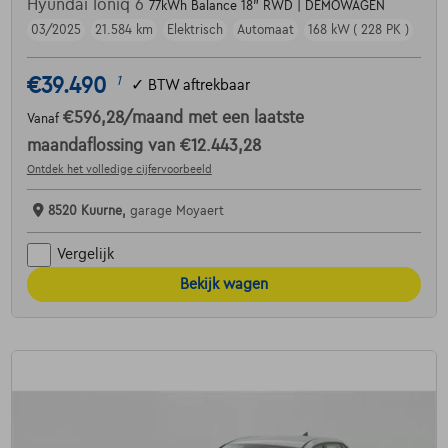
Hyundai Ioniq 6
77kWh Balance 18" RWD | DEMOWAGEN
03/2025
21.584 km
Elektrisch
Automaat
168 kW ( 228 PK )
€39.490
1
✓
BTW aftrekbaar
€596,28
/maand
met een laatste
Vanaf
maandaflossing van
€12.443,28
Ontdek het volledige cijfervoorbeeld
8520 Kuurne,
garage Moyaert
Vergelijk
Bekijk wagen