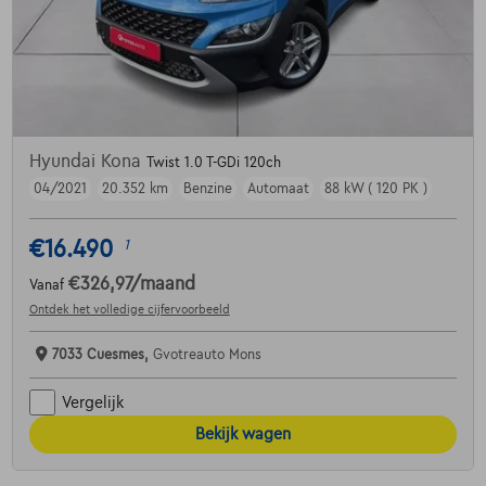
Hyundai Kona
Twist 1.0 T-GDi 120ch
04/2021
20.352 km
Benzine
Automaat
88 kW ( 120 PK )
€16.490
1
€326,97
/maand
Vanaf
Ontdek het volledige cijfervoorbeeld
7033 Cuesmes,
Gvotreauto Mons
Vergelijk
Bekijk wagen