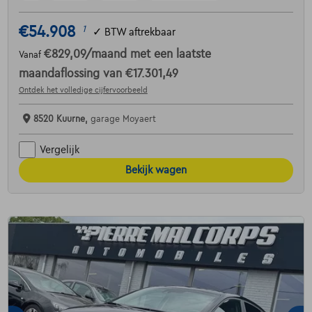
€54.908
1
✓
BTW aftrekbaar
€829,09
/maand
met een laatste
Vanaf
maandaflossing van
€17.301,49
Ontdek het volledige cijfervoorbeeld
8520 Kuurne,
garage Moyaert
Vergelijk
Bekijk wagen