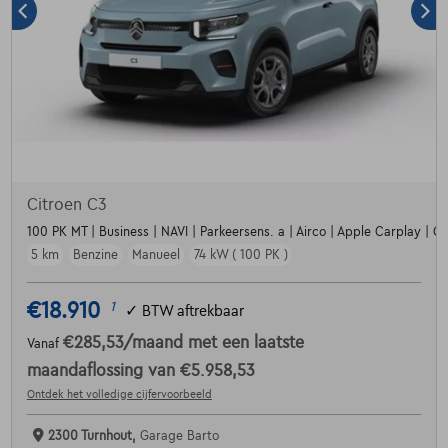
Citroen C3
100 PK MT | Business | NAVI | Parkeersens. a | Airco | Apple Carplay | Crui
5 km
Benzine
Manueel
74 kW ( 100 PK )
€18.910
1
✓
BTW aftrekbaar
€285,53
/maand
met een laatste
Vanaf
maandaflossing van
€5.958,53
Ontdek het volledige cijfervoorbeeld
2300 Turnhout,
Garage Barto