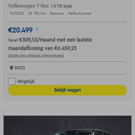
Volkswagen T-Roc
1.0 TSI Style
10/2023
32.782 km
Benzine
Halfautomaat
€20.499
1
€309,53
/maand
met een laatste
Vanaf
maandaflossing van
€6.459,23
Ontdek het volledige cijfervoorbeeld
SOCO
Vergelijk
Bekijk wagen