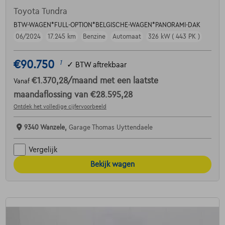
Toyota Tundra
BTW-WAGEN*FULL-OPTION*BELGISCHE-WAGEN*PANORAMI-DAK
06/2024
17.245 km
Benzine
Automaat
326 kW ( 443 PK )
€90.750
1
✓
BTW aftrekbaar
€1.370,28
/maand
met een laatste
Vanaf
maandaflossing van
€28.595,28
Ontdek het volledige cijfervoorbeeld
9340 Wanzele,
Garage Thomas Uyttendaele
Vergelijk
Bekijk wagen