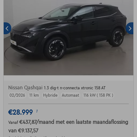
Nissan Qashqai
1.3 dig-t n-connecta xtronic 158 AT
02/2026
11 km
Hybride
Automaat
116 kW ( 158 PK )
€28.999
1
€437,87
/maand
met een laatste maandaflossing
Vanaf
van
€9.137,57