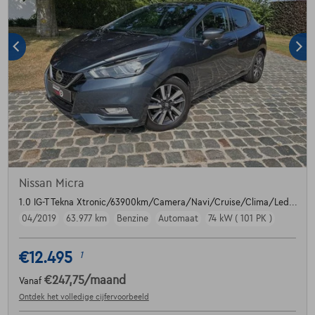
Nissan Micra
1.0 IG-T Tekna Xtronic/63900km/Camera/Navi/Cruise/Clima/Led...
04/2019
63.977 km
Benzine
Automaat
74 kW ( 101 PK )
€12.495
1
€247,75
/maand
Vanaf
Ontdek het volledige cijfervoorbeeld