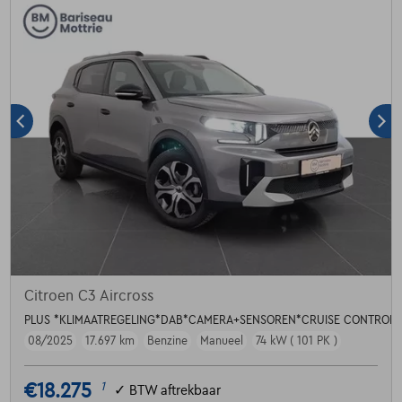
Citroen C3 Aircross
PLUS *KLIMAATREGELING*DAB*CAMERA+SENSOREN*CRUISE CONTROL*
08/2025
17.697 km
Benzine
Manueel
74 kW ( 101 PK )
€18.275
1
✓
BTW aftrekbaar