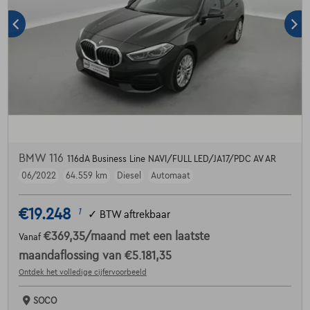
BMW 116
116dA Business Line NAVI/FULL LED/JA17/PDC AV AR
06/2022
64.559 km
Diesel
Automaat
€19.248
1
✓
BTW aftrekbaar
€369,35
/maand
met een laatste
Vanaf
maandaflossing van
€5.181,35
Ontdek het volledige cijfervoorbeeld
SOCO