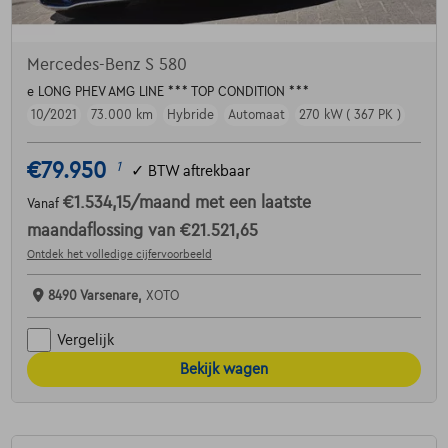
Mercedes-Benz S 580
e LONG PHEV AMG LINE *** TOP CONDITION ***
10/2021
73.000 km
Hybride
Automaat
270 kW ( 367 PK )
€79.950
1
✓
BTW aftrekbaar
€1.534,15
/maand
met een laatste
Vanaf
maandaflossing van
€21.521,65
Ontdek het volledige cijfervoorbeeld
8490 Varsenare,
XOTO
Vergelijk
Bekijk wagen