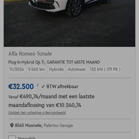
Alfa Romeo Tonale
Plug-In-Hybrid Q4 Ti, GARANTIE TOT 48STE MAAND
11/2024
9.560 km
Hybride
Automaat
132 kW ( 179 PK )
€32.500
1
✓
BTW aftrekbaar
€490,74
/maand
met een laatste
Vanaf
maandaflossing van
€10.240,74
Ontdek het volledige cijfervoorbeeld
8560 Moorsele,
Palermo Garage