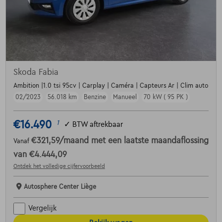
Skoda Fabia
Ambition |1.0 tsi 95cv | Carplay | Caméra | Capteurs Ar | Clim auto
02/2023
56.018 km
Benzine
Manueel
70 kW ( 95 PK )
€16.490
1
✓
BTW aftrekbaar
€321,59
/maand
met een laatste maandaflossing
Vanaf
van
€4.444,09
Ontdek het volledige cijfervoorbeeld
Autosphere Center Liège
Vergelijk