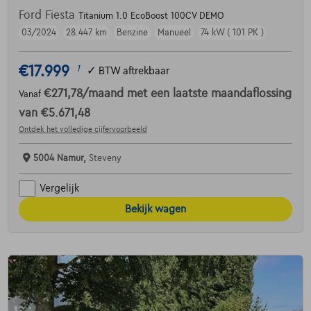
Ford Fiesta
Titanium 1.0 EcoBoost 100CV DEMO
03/2024
28.447 km
Benzine
Manueel
74 kW ( 101 PK )
€17.999
1
✓
BTW aftrekbaar
€271,78
/maand
met een laatste maandaflossing
Vanaf
van
€5.671,48
Ontdek het volledige cijfervoorbeeld
5004 Namur,
Steveny
Vergelijk
Bekijk wagen