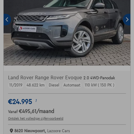
Land Rover Range Rover Evoque
2.0 4WD-Panodak
11/2019
48.622 km
Diesel
Automaat
110 kW ( 150 PK )
€24.995
1
€495,61
/maand
Vanaf
Ontdek het volledige cijfervoorbeeld
8620 Nieuwpoort,
Lazoore Cars