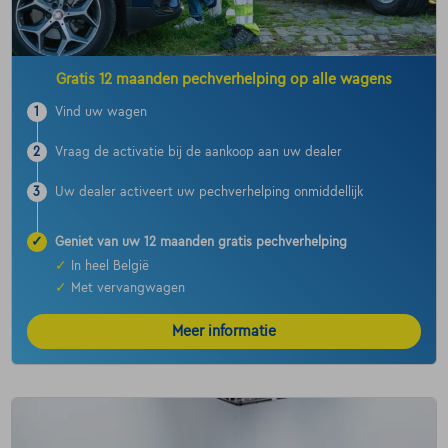
Gratis 12 maanden pechverhelping op alle wagens
1
Vind uw wagen
2
Vraag de activatie bij de aankoop aan uw dealer
3
Uw dealer activeert uw pechverhelping onmiddellijk
✓
Geniet van uw 12 maanden gratis pechverhelping
✓
In heel België
✓
Met vervangwagen
Meer informatie