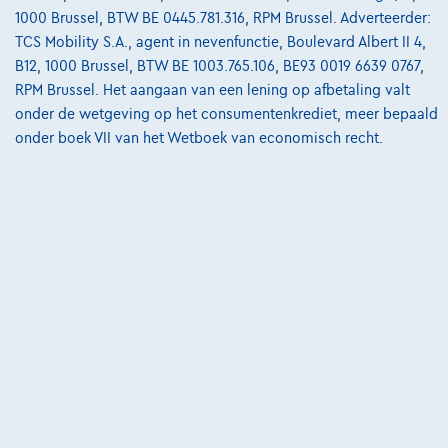
€20.999
1
1000 Brussel, BTW BE 0445.781.316, RPM Brussel. Adverteerder:
€317,08
/maand
met een laatste maandaflossing
Vanaf
TCS Mobility S.A., agent in nevenfunctie, Boulevard Albert II 4,
van
€6.616,78
B12, 1000 Brussel, BTW BE 1003.765.106, BE93 0019 6639 0767,
Ontdek het volledige cijfervoorbeeld
RPM Brussel. Het aangaan van een lening op afbetaling valt
onder de wetgeving op het consumentenkrediet, meer bepaald
Cardoen.be
onder boek VII van het Wetboek van economisch recht.
Vergelijk
Bekijk wagen