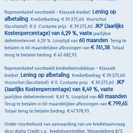
Lening op
Representatief voorbeeld – Klassiek krediet:
afbetaling
. Kredietbedrag: € 39.273,60. Voorschot
JKP (Jaarlijks
(facultatief): € 0. Contante prijs : € 39.273,60.
Kostenpercentage) van 6,29 %, vaste
jaarlijkse
60 maanden
debetrentevoet: 6,29 %. Looptijd van
. Terug te
€ 761,38
betalen in 60 maandelijkse aflossingen van
. Totaal
terug te betalen bedrag: € 45.682,93.
Representatief voorbeeld kredietbemiddelaar – Klassiek
Lening op afbetaling
krediet:
. Kredietbedrag: € 39.273,60.
JKP
Voorschot (facultatief): € 0. Contante prijs : € 39.273,60.
(Jaarlijks Kostenpercentage) van 8,49 %, vaste
60 maanden
jaarlijkse debetrentevoet: 8,49 %. Looptijd van
.
€ 799,65
Terug te betalen in 60 maandelijkse aflossingen van
.
Opel Astra Sports Tourer
1.2 turbo gs 130
Totaal terug te betalen bedrag: € 47.978,93.
04/2025
33.935 km
Benzine
Manueel
96 kW ( 130 PK )
Onder voorbehoud van aanvaarding van uw kredietaanvraag
door Alpha Credit s.a., kredietverstrekker, Warandeberg 8/3,