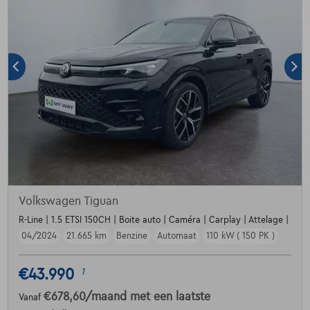
Volkswagen Tiguan
R-Line | 1.5 ETSI 150CH | Boite auto | Caméra | Carplay | Attelage |
04/2024
21.665 km
Benzine
Automaat
110 kW ( 150 PK )
€43.990
1
€678,60
/maand
met een laatste
Vanaf