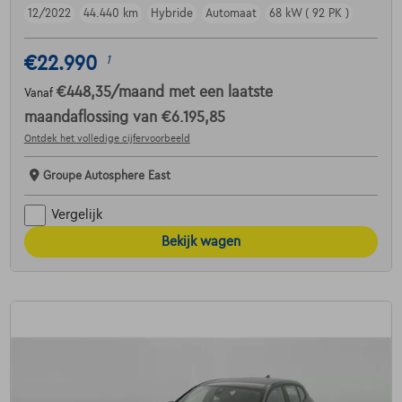
12/2022
44.440 km
Hybride
Automaat
68 kW ( 92 PK )
€22.990
1
€448,35
/maand
met een laatste
Vanaf
maandaflossing van
€6.195,85
Ontdek het volledige cijfervoorbeeld
Groupe Autosphere East
Vergelijk
Bekijk wagen