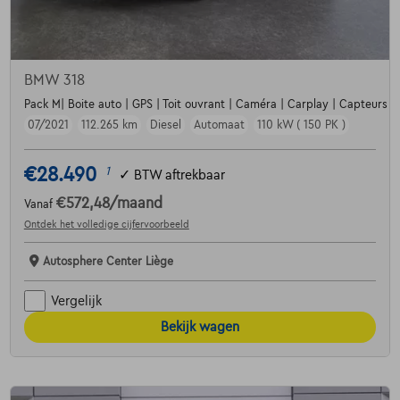
BMW 318
Pack M| Boite auto | GPS | Toit ouvrant | Caméra | Carplay | Capteurs A
07/2021
112.265 km
Diesel
Automaat
110 kW ( 150 PK )
€28.490
1
✓
BTW aftrekbaar
€572,48
/maand
Vanaf
Ontdek het volledige cijfervoorbeeld
Autosphere Center Liège
Vergelijk
Bekijk wagen