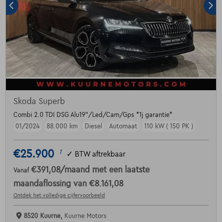
Skoda Superb
Combi 2.0 TDI DSG Alu19"/Led/Cam/Gps *1j garantie*
01/2024
88.000 km
Diesel
Automaat
110 kW ( 150 PK )
€25.900
1
✓
BTW aftrekbaar
€391,08
/maand
met een laatste
Vanaf
maandaflossing van
€8.161,08
Ontdek het volledige cijfervoorbeeld
8520 Kuurne,
Kuurne Motors