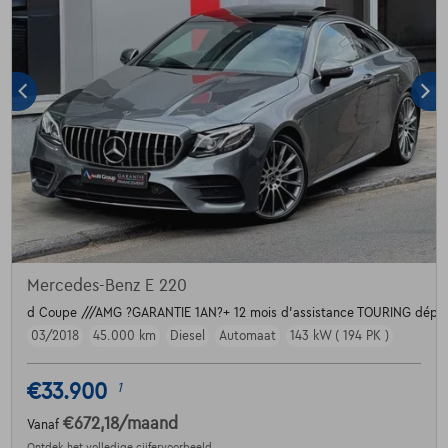
Mercedes-Benz E 220
d Coupe ///AMG ?GARANTIE 1AN?+ 12 mois d’assistance TOURING dépan
03/2018
45.000 km
Diesel
Automaat
143 kW ( 194 PK )
€33.900
1
€672,18
/maand
Vanaf
Ontdek het volledige cijfervoorbeeld