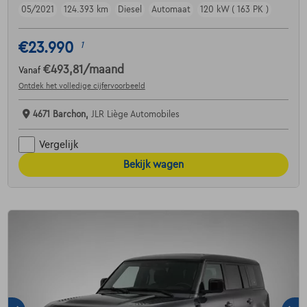
05/2021
124.393 km
Diesel
Automaat
120 kW ( 163 PK )
€23.990
1
€493,81
/maand
Vanaf
Ontdek het volledige cijfervoorbeeld
4671 Barchon,
JLR Liège Automobiles
Vergelijk
Bekijk wagen