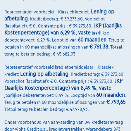
Lening op
Representatief voorbeeld – Klassiek krediet:
afbetaling
. Kredietbedrag: € 39.273,60. Voorschot
JKP (Jaarlijks
(facultatief): € 0. Contante prijs : € 39.273,60.
Kostenpercentage) van 6,29 %, vaste
jaarlijkse
60 maanden
debetrentevoet: 6,29 %. Looptijd van
. Terug te
€ 761,38
betalen in 60 maandelijkse aflossingen van
. Totaal
terug te betalen bedrag: € 45.682,93.
Representatief voorbeeld kredietbemiddelaar – Klassiek
Mercedes-Benz B 180
1.5 Automatique
Lening op afbetaling
krediet:
. Kredietbedrag: € 39.273,60.
09/2019
122.202 km
Diesel
Automaat
85 kW ( 115 PK )
JKP
Voorschot (facultatief): € 0. Contante prijs : € 39.273,60.
(Jaarlijks Kostenpercentage) van 8,49 %, vaste
€17.499
1
60 maanden
jaarlijkse debetrentevoet: 8,49 %. Looptijd van
.
€360,20
/maand
Vanaf
€ 799,65
Terug te betalen in 60 maandelijkse aflossingen van
.
Ontdek het volledige cijfervoorbeeld
Totaal terug te betalen bedrag: € 47.978,93.
6110 Montigny-Le-Tilleul,
Mondial Car Montigny
Onder voorbehoud van aanvaarding van uw kredietaanvraag
door Alpha Credit s.a., kredietverstrekker, Warandeberg 8/3,