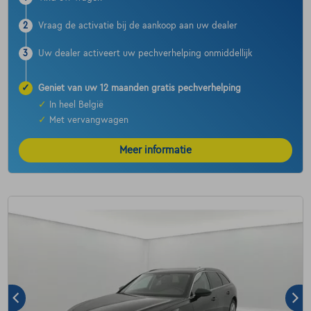
2
Vraag de activatie bij de aankoop aan uw dealer
3
Uw dealer activeert uw pechverhelping onmiddellijk
✓
Geniet van uw 12 maanden gratis pechverhelping
✓
In heel België
✓
Met vervangwagen
Meer informatie