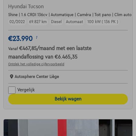
Hyundai Tucson
Shine | 1.6 CRDI 136cv | Automatique | Caméra | Toit pano | Clim auto | 
02/2022
69.827 km
Diesel
Automaat
100 kW ( 136 PK )
€23.990
1
€467,85
/maand
met een laatste
Vanaf
maandaflossing van
€6.465,35
Ontdek het volledige cijfervoorbeeld
Autosphere Center Liège
Vergelijk
Bekijk wagen