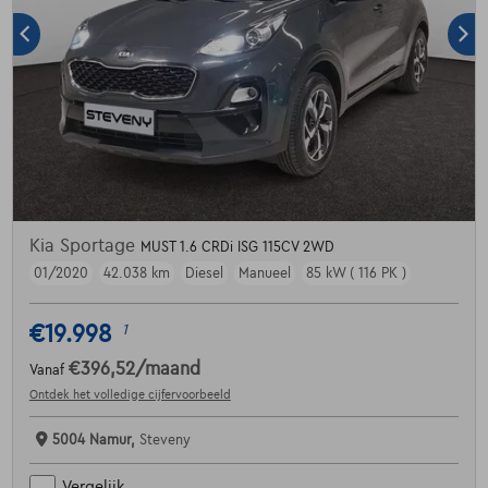
Kia Sportage
MUST 1.6 CRDi ISG 115CV 2WD
01/2020
42.038 km
Diesel
Manueel
85 kW ( 116 PK )
€19.998
1
€396,52
/maand
Vanaf
Ontdek het volledige cijfervoorbeeld
5004 Namur,
Steveny
Vergelijk