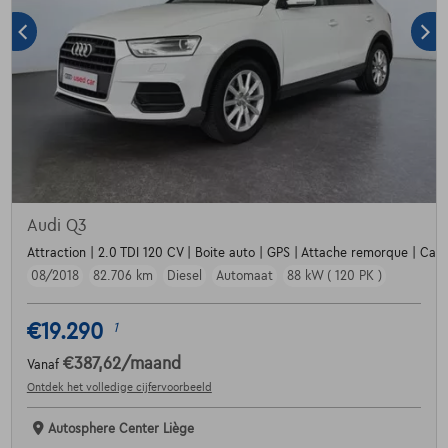
Audi Q3
Attraction | 2.0 TDI 120 CV | Boite auto | GPS | Attache remorque | Capt
08/2018
82.706 km
Diesel
Automaat
88 kW ( 120 PK )
€19.290
1
€387,62
/maand
Vanaf
Ontdek het volledige cijfervoorbeeld
Autosphere Center Liège