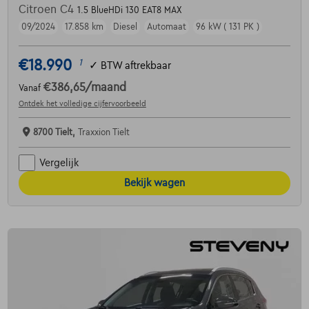
Citroen C4
1.5 BlueHDi 130 EAT8 MAX
09/2024
17.858 km
Diesel
Automaat
96 kW ( 131 PK )
€18.990
1
✓
BTW aftrekbaar
€386,65
/maand
Vanaf
Ontdek het volledige cijfervoorbeeld
8700 Tielt,
Traxxion Tielt
Vergelijk
Bekijk wagen