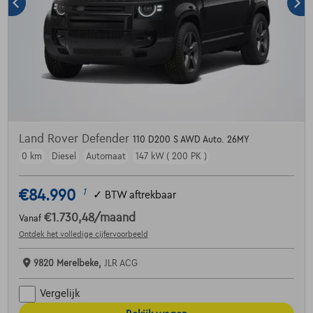
Land Rover Defender
110 D200 S AWD Auto. 26MY
0 km
Diesel
Automaat
147 kW ( 200 PK )
€84.990
1
✓
BTW aftrekbaar
€1.730,48
/maand
Vanaf
Ontdek het volledige cijfervoorbeeld
9820 Merelbeke,
JLR ACG
Vergelijk