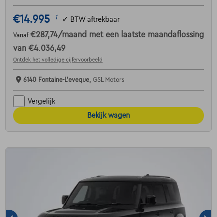
€14.995
1
✓
BTW aftrekbaar
€287,74
/maand
met een laatste maandaflossing
Vanaf
van
€4.036,49
Ontdek het volledige cijfervoorbeeld
6140 Fontaine-L'eveque,
GSL Motors
Vergelijk
Bekijk wagen