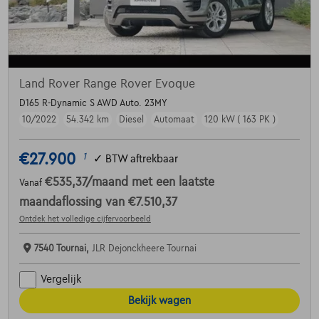
Land Rover Range Rover Evoque
D165 R-Dynamic S AWD Auto. 23MY
10/2022
54.342 km
Diesel
Automaat
120 kW ( 163 PK )
€27.900
1
✓
BTW aftrekbaar
€535,37
/maand
met een laatste
Vanaf
maandaflossing van
€7.510,37
Ontdek het volledige cijfervoorbeeld
7540 Tournai,
JLR Dejonckheere Tournai
Vergelijk
Bekijk wagen