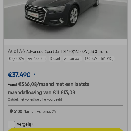
Audi A6
Advanced Sport 35 TDI 120(163) kW(ch) S tronic
02/2024
44.488 km
Diesel
Automaat
120 kW ( 161 PK )
€37.490
1
€566,08
/maand
met een laatste
Vanaf
maandaflossing van
€11.813,08
Ontdek het volledige cijfervoorbeeld
5100 Namur,
Automaz24
Vergelijk