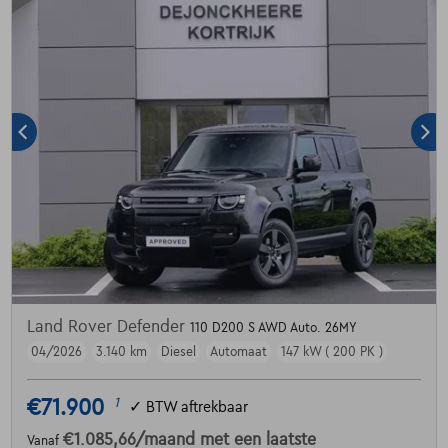
Land Rover Defender
110 D200 S AWD Auto. 26MY
04/2026
3.140 km
Diesel
Automaat
147 kW ( 200 PK )
€71.900
1
✓
BTW aftrekbaar
€1.085,66
/maand
met een laatste
Vanaf