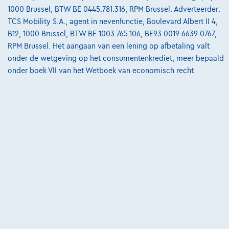
Vergelijk
1000 Brussel, BTW BE 0445.781.316, RPM Brussel. Adverteerder:
Bekijk wagen
TCS Mobility S.A., agent in nevenfunctie, Boulevard Albert II 4,
B12, 1000 Brussel, BTW BE 1003.765.106, BE93 0019 6639 0767,
RPM Brussel. Het aangaan van een lening op afbetaling valt
onder de wetgeving op het consumentenkrediet, meer bepaald
onder boek VII van het Wetboek van economisch recht.
Land Rover Range Rover Sport