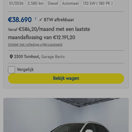
01/2026
2.580 km
Diesel
Automaat
132 kW ( 180 PK )
€38.690
1
✓
BTW aftrekbaar
€584,20
/maand
met een laatste
Vanaf
maandaflossing van
€12.191,20
Ontdek het volledige cijfervoorbeeld
2300 Turnhout,
Garage Barto
Vergelijk
Bekijk wagen