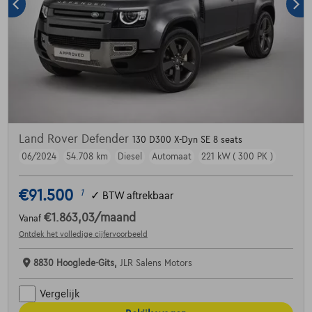
Land Rover Defender
130 D300 X-Dyn SE 8 seats
06/2024
54.708 km
Diesel
Automaat
221 kW ( 300 PK )
€91.500
1
✓
BTW aftrekbaar
€1.863,03
/maand
Vanaf
Ontdek het volledige cijfervoorbeeld
8830 Hooglede-Gits,
JLR Salens Motors
Vergelijk