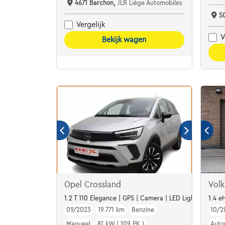
4671 Barchon,
JLR Liège Automobiles
5
Vergelijk
V
Bekijk wagen
Opel Crossland
Vol
1.2 T 110 Elegance | GPS | Camera | LED Lights | Alu16
1.4 e
09/2023
19.771 km
Benzine
10/2
Manueel
81 kW ( 109 PK )
Auto