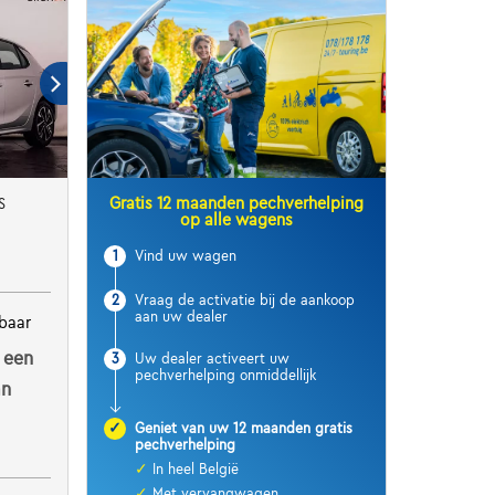
Gratis 12 maanden pechverhelping
S
op alle wagens
1
Vind uw wagen
2
Vraag de activatie bij de aankoop
aan uw dealer
baar
 een
3
Uw dealer activeert uw
pechverhelping onmiddellijk
an
✓
Geniet van uw 12 maanden gratis
pechverhelping
✓
In heel België
✓
Met vervangwagen