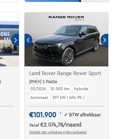
Land Rover Range Rover Sport
)
[PHEV] S P460e
03/2026
10.000 km
Hybride
Automaat
297 kW ( 404 PK )
€101.900
1
✓
BTW aftrekbaar
€2.074,78
/maand
Vanaf
Ontdek het volledige cijfervoorbeeld