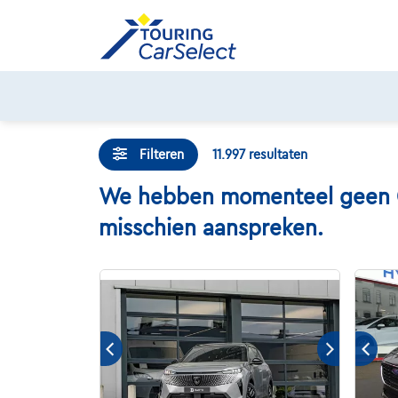
Skip
to
content
Filteren
11.997
resultaten
We hebben momenteel geen Gem
misschien aanspreken.