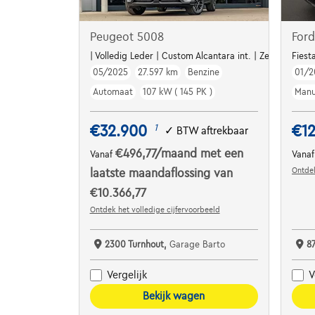
Peugeot 5008
Ford
| Volledig Leder | Custom Alcantara int. | Zetelverw. | 
Fiest
05/2025
27.597 km
Benzine
01/2
Automaat
107 kW ( 145 PK )
Manu
€32.900
€1
1
✓
BTW aftrekbaar
€496,77
/maand
met een
Vanaf
Vana
Ontdek
laatste maandaflossing van
€10.366,77
Ontdek het volledige cijfervoorbeeld
2300 Turnhout,
Garage Barto
8
Vergelijk
V
Bekijk wagen