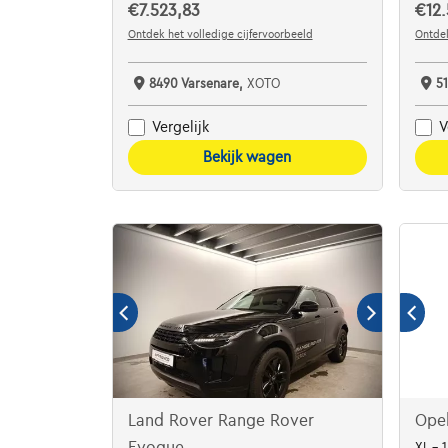
€7.523,83
€12.
Ontdek het volledige cijfervoorbeeld
Ontdek
8490 Varsenare,
XOTO
5
Vergelijk
V
Bekijk wagen
Land Rover Range Rover
Opel
Evoque
XL - 