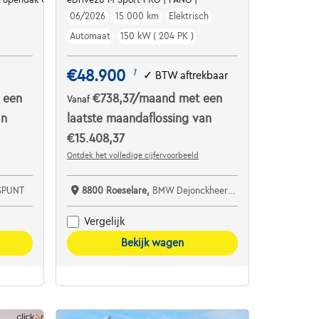
06/2026
15.000 km
Elektrisch
Automaat
150 kW ( 204 PK )
€48.900
1
✓
BTW aftrekbaar
 een
€738,37
/maand
met een
Vanaf
an
laatste maandaflossing van
€15.408,37
Ontdek het volledige cijfervoorbeeld
SPUNT
8800 Roeselare,
BMW Dejonckheere Roeselare
Vergelijk
Bekijk wagen