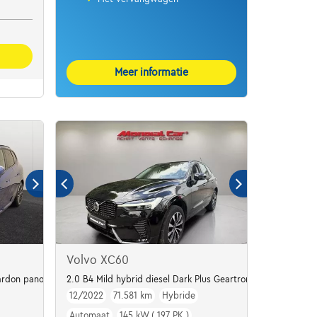
Meer informatie
Volvo XC60
rdon panodak dig.airco alu19
2.0 B4 Mild hybrid diesel Dark Plus Geartronic
12/2022
71.581 km
Hybride
Automaat
145 kW ( 197 PK )