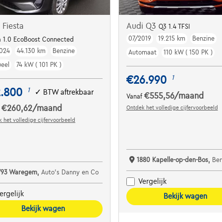
 Fiesta
Audi Q3
Q3 1.4 TFSI
07/2019
19.215 km
Benzine
Dodehoekdet. | Parkeersens. va | Navi | ...
a 1.0 EcoBoost Connected
024
44.130 km
Benzine
Automaat
110 kW ( 150 PK )
eel
74 kW ( 101 PK )
€26.990
1
2.800
1
✓
BTW aftrekbaar
€555,56
/maand
Vanaf
€260,62
/maand
Ontdek het volledige cijfervoorbeeld
f
 het volledige cijfervoorbeeld
1880 Kapelle-op-den-Bos,
Bene
793 Waregem,
Auto's Danny en Co
Vergelijk
ergelijk
Bekijk wagen
Bekijk wagen