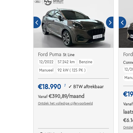
Ford Puma
Ford
St Line
12/2022
57.242 km
Benzine
Conn
12/2
Manueel
92 kW ( 125 PK )
Manu
€18.990
1
✓
BTW aftrekbaar
€19
€390,89
/maand
Vanaf
Ontdek het volledige cijfervoorbeeld
Vana
laat
€6.1
Ontdek