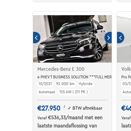
Mercedes-Benz E 300
Volk
e PHEV T BUSINESS SOLUTION ***FULL MERCEDES HIS
Pro 
10/2021
92.000 km
Hybride
03/2
Automaat
155 kW ( 211 PK )
Auto
€27.950
€4
1
✓
BTW aftrekbaar
€536,33
/maand
met een
Vanaf
Vana
laatste maandaflossing van
laat