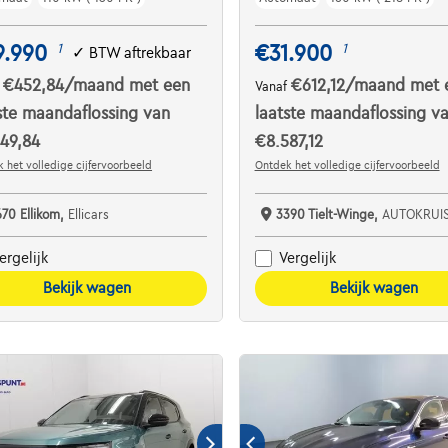
9.990
€31.900
1
1
✓
BTW aftrekbaar
€452,84
/maand
met een
€612,12
/maand
met 
f
Vanaf
ste maandaflossing van
laatste maandaflossing v
49,84
€8.587,12
 het volledige cijfervoorbeeld
Ontdek het volledige cijfervoorbeeld
670 Ellikom,
Ellicars
3390 Tielt-Winge,
AUTOKRUI
ergelijk
Vergelijk
Bekijk wagen
Bekijk wagen