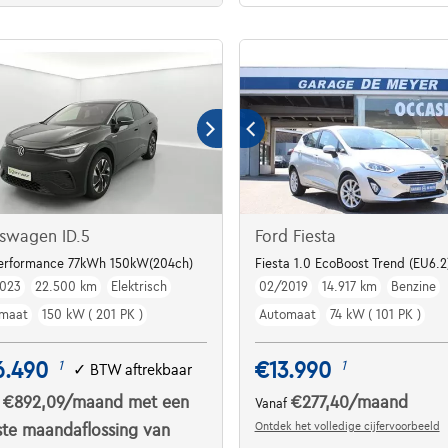
swagen ID.5
Ford Fiesta
TORY / VAT REFUNDABLE***
Performance 77kWh 150kW(204ch)
Fiesta 1.0 EcoBoost Trend (EU6.2
023
22.500 km
Elektrisch
02/2019
14.917 km
Benzine
maat
150 kW ( 201 PK )
Automaat
74 kW ( 101 PK )
6.490
€13.990
1
1
✓
BTW aftrekbaar
€892,09
/maand
met een
€277,40
/maand
f
Vanaf
Ontdek het volledige cijfervoorbeeld
ste maandaflossing van