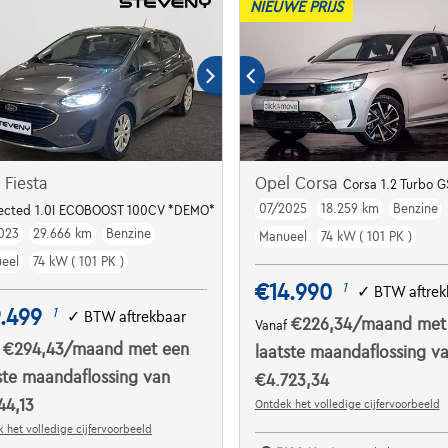
NIEUWE PRIJS
 Fiesta
Opel Corsa
Corsa 1.2 Turbo G
07/2025
18.259 km
Benzine
ected 1.0I ECOBOOST 100CV *DEMO*
023
29.666 km
Benzine
Manueel
74 kW ( 101 PK )
eel
74 kW ( 101 PK )
€14.990
1
✓
BTW aftrek
.499
1
✓
BTW aftrekbaar
€226,34
/maand
met
Vanaf
€294,43
/maand
met een
f
laatste maandaflossing v
ste maandaflossing van
€4.723,34
44,13
Ontdek het volledige cijfervoorbeeld
 het volledige cijfervoorbeeld