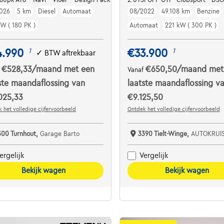
026
5 km
Diesel
Automaat
08/2022
49.108 km
Benzine
kW ( 180 PK )
Automaat
221 kW ( 300 PK )
4.990
€33.900
1
1
✓
BTW aftrekbaar
€528,33
/maand
met een
€650,50
/maand
met
f
Vanaf
ste maandaflossing van
laatste maandaflossing v
025,33
€9.125,50
 het volledige cijfervoorbeeld
Ontdek het volledige cijfervoorbeeld
300 Turnhout,
Garage Barto
3390 Tielt-Winge,
AUTOKRUI
ergelijk
Vergelijk
Bekijk wagen
Bekijk wagen