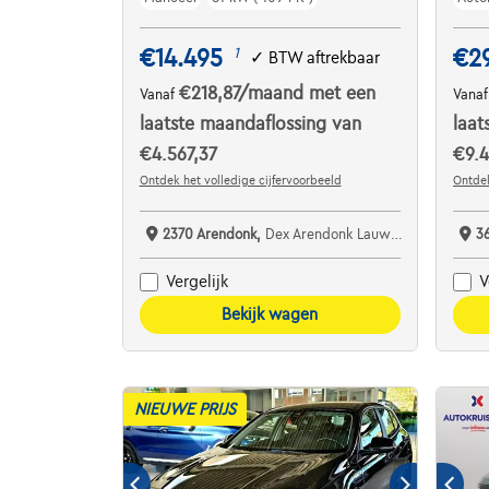
€14.495
€2
1
✓
BTW aftrekbaar
€218,87
/maand
met een
Vanaf
Vana
laatste maandaflossing van
laat
€4.567,37
€9.4
Ontdek het volledige cijfervoorbeeld
Ontdek
2370 Arendonk,
Dex Arendonk Lauwers Cars bv
3
Vergelijk
V
Bekijk wagen
NIEUWE PRIJS