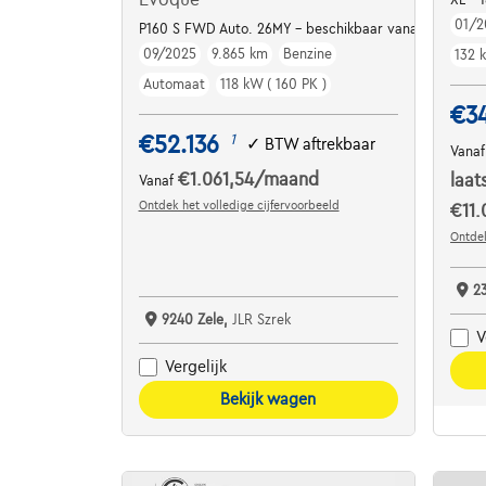
01/2
P160 S FWD Auto. 26MY - beschikbaar vanaf maart
09/2025
9.865 km
Benzine
132 
Automaat
118 kW ( 160 PK )
€3
€52.136
1
✓
BTW aftrekbaar
Vana
€1.061,54
/maand
laat
Vanaf
Ontdek het volledige cijfervoorbeeld
€11.
Ontdek
2
9240 Zele,
JLR Szrek
V
Vergelijk
Bekijk wagen