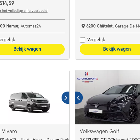
514,59
 het volledige cijfervoorbeeld
100 Namur,
Automaz24
6200 Châtelet,
Garage De M
ergelijk
Vergelijk
Bekijk wagen
Bekijk wagen
 Vivaro
Volkswagen Golf
180pk AT8 - Navi - Vloer - Design Pack - Full LED
2.0TSI OPF GTI ''Clubsport'' D