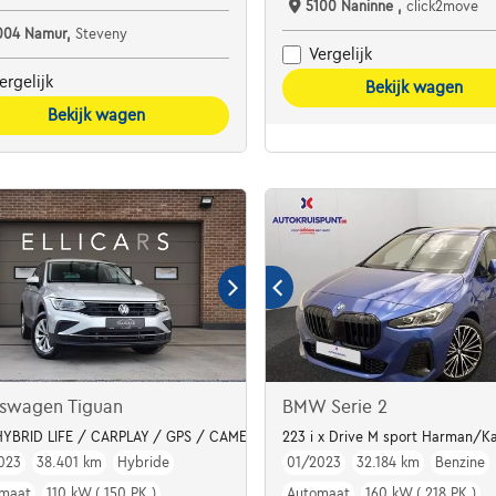
5100 Naninne ,
click2move
004 Namur,
Steveny
Vergelijk
ergelijk
Bekijk wagen
Bekijk wagen
kswagen Tiguan
BMW Serie 2
 De Opel Crossland 1.2 Turbo Elegance (110 pk)
HYBRID LIFE / CARPLAY / GPS / CAMERA / LED
223 i x Drive M sport Harman/Ka
023
38.401 km
Hybride
01/2023
32.184 km
Benzine
maat
110 kW ( 150 PK )
Automaat
160 kW ( 218 PK )