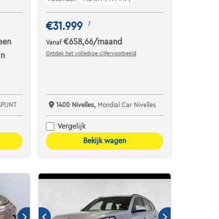
€31.999
1
een
€658,66
/maand
Vanaf
Ontdek het volledige cijfervoorbeeld
an
SPUNT
1400 Nivelles,
Mondial Car Nivelles
Vergelijk
Bekijk wagen