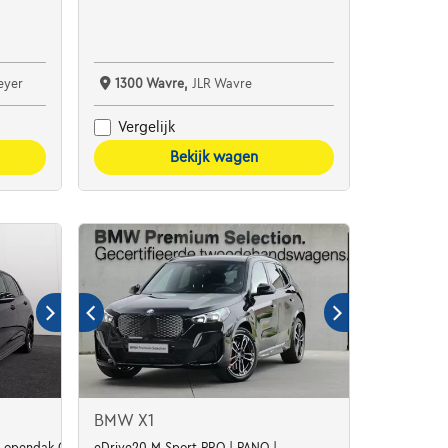
eyer
1300 Wavre,
JLR Wavre
Vergelijk
Bekijk wagen
BMW X1
SG opendak GPS Camera Alu19
eDrive20 M Sport PRO | PANO |