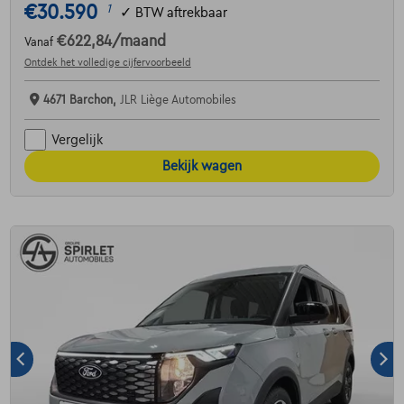
€30.590
1
✓
BTW aftrekbaar
€622,84
/maand
Vanaf
Ontdek het volledige cijfervoorbeeld
4671 Barchon,
JLR Liège Automobiles
Vergelijk
Bekijk wagen