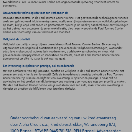
tweedehands Ford Tourneo Courier Berline een ongeëvenaarde rijervaring voor bestuurders en
passagiers.
Geavanceerde technologieën voor een verbonden rit
Innovatie staat centraal in de Ford Tourneo Courier Berline. Met geavanceerde technologische functies
zoals een geïntegreerd infotainmentsysteem, intelligente rijhulpsystemen en connectiviteitsoplossingen
op maat, blijf je altijd verbonden en geïnformeerd tijdens je rit. Dankzij baanbrekende ontwikkelingen
op het gebied van autonoom rijden en elektrificatie, biedt een tweedehands Ford Tourneo Courier
Berline een voorproefje van de toekomst van mobiliteit.
Veiligheid als prioriteit
Veiligheid staat altijd voorop bij een tweedehands Ford Tourneo Courier Berline. Elk voertuig is
uitgerust met een uitgebreid assortiment aan geavanceerde veiligheidsvoorzieningen, waaronder
adaptieve cruisecontrol, automatisch noodremmen, dodehoekwaarschuwing en meer. Met
geavanceerde rijhulpsystemen en innovatieve crashtests, biedt de Ford Tourneo Courier Berline
gemoedsrust op elke rit, waar je ook naartoe gaat.
Een investering in rijplezier en prestige, ook tweedehands
Met zijn combinatie van stijl, prestatie, comfort en veiligheid is de Ford Tourneo Courier Berline niet
zomaar een auto - het is een levensstijl. Zelfs als tweedehands voertuig behoudt de Ford Tourneo
Courier Berline zijn waarde en blijft het een investering in rijplezier en prestige. Ervaar zelf de
opwinding en het comfort van dit buitengewone voertuig door vandaag nog een proefrit te maken.
Met de Ford Tourneo Courier Berline kies je niet alleen voor een auto, maar voor een investering in
rijplezier en prestige die blijft lonen voor jarenlang rijplezier.
Onder voorbehoud van aanvaarding van uw kredietaanvraag
door Alpha Credit s.a., kredietverstrekker, Warandeberg 8/3,
1000 Brussel, BTW BE 0445.781.316, RPM Brussel. Adverteerder: