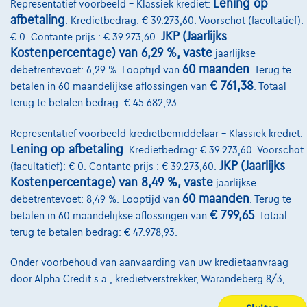
Lening op
Representatief voorbeeld – Klassiek krediet:
afbetaling
. Kredietbedrag: € 39.273,60. Voorschot (facultatief):
Onze team
JKP (Jaarlijks
€ 0. Contante prijs : € 39.273,60.
Contact
Kostenpercentage) van 6,29 %, vaste
jaarlijkse
60 maanden
debetrentevoet: 6,29 %. Looptijd van
. Terug te
€ 761,38
betalen in 60 maandelijkse aflossingen van
. Totaal
terug te betalen bedrag: € 45.682,93.
@2024 TCS Mobility SA/NV Copyright
Representatief voorbeeld kredietbemiddelaar – Klassiek krediet:
Algemene Voorwaarden
Lening op afbetaling
. Kredietbedrag: € 39.273,60. Voorschot
JKP (Jaarlijks
(facultatief): € 0. Contante prijs : € 39.273,60.
Bijstandsvoorwaarden
Kostenpercentage) van 8,49 %, vaste
jaarlijkse
Privacyverklaring
60 maanden
debetrentevoet: 8,49 %. Looptijd van
. Terug te
€ 799,65
betalen in 60 maandelijkse aflossingen van
. Totaal
Cookiebeleid
terug te betalen bedrag: € 47.978,93.
Kwaliteitscharter
Onder voorbehoud van aanvaarding van uw kredietaanvraag
Site Map
door Alpha Credit s.a., kredietverstrekker, Warandeberg 8/3,
1000 Brussel, BTW BE 0445.781.316, RPM Brussel. Adverteerder:
Login