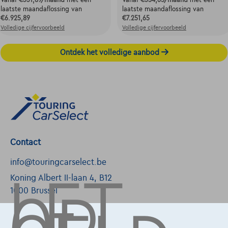
Vanaf
€331,89
/maand
met een
Vanaf
€354,65
/maand
met een
laatste maandaflossing van
laatste maandaflossing van
€6.925,89
€7.251,65
Volledige cijfervoorbeeld
Volledige cijfervoorbeeld
Ontdek het volledige aanbod
Contact
LET
info@touringcarselect.be
Koning Albert II-laan 4, B12
1000 Brussel