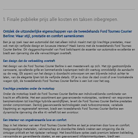
1. Finale publieke prijs alle kosten en taksen inbegrepen.
Ontdek de uitzonderlijke eigenschappen van de tweedehands Ford Tourneo Courier
Berline: Waar stijl, prestatie en comfort samenkomen
Ben je op zoek naar een automodel dat niet alleen indruk maakt met zijn krachtige prestaties, maar
ook met zijn verfijnde design en luxueuze interieur? Maak kennis met de tweedehands Ford Tourneo
Courier Berline. Dit vlaggenschipmodel van Ford belichaamt de essentie van automotive excellentie en
biedt een rijervaring die alle verwachtingen overtreft.
Een design dat de verbeelding overtreft
Het design van de Ford Tourneo Courier Berline is een meesterwerk op zich. Met zijn gestroomlijnde
carrosserie, opvallende grille en kenmerkende koplampen trekt dit voertuig onmiddellijk de aandacht
op de weg. Elk aspect van het design is doordacht ontworpen om een blijvende indruk achter te
laten, van de elegante lijnen tot de verfijnde details. Of je nu door de stad cruist of over kronkelende
wegen rijdt, de tweedehands Ford Tourneo Courier Berline is een lust voor het oog.
Krachtige prestaties onder de motorkap
Onder de motorkap biedt de Ford Tourneo Courier Berline een indrukwekkende combinatie van
kracht en efficiëntie. Met een assortiment aan geavanceerde motoropties, variërend van responsieve
benzinemotoren tot krachtige hybride aandrijflijnen, levert de Ford Tourneo Courier Berline prestaties
zonder compromissen. Dankzij geavanceerde technologieën zoals turbocompressie, variabele
kleptiming en regeneratief remmen, biedt een tweedehands Ford Tourneo Courier Berline een
dynamische rijervaring die elke rit verheft tot een avontuur.
Een interieur van ongeëvenaarde luxe en comfort
Stap in het interieur van een Ford Tourneo Courier Berline en laat je omarmen door luxe en comfort.
Hoogwaardige materialen, vakmanschap en doordachte details creëren een omgeving die de
zintuigen prikkelt en het rijplezier verhoogt. Met beschikbare opties zoals premium lederen bekleding,
verwarmde en geventileerde stoelen, en een geavanceerd infotainmentsysteem, biedt een