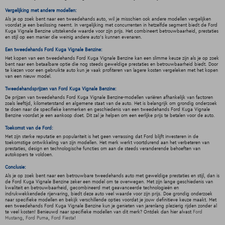
Vergelijking met andere modellen:
Als je op zoek bent naar een tweedehands auto, wil je misschien ook andere modellen vergelijken
voordat je een beslissing neemt. In vergelijking met concurrenten in hetzelfde segment biedt de Ford
Kuga Vignale Benzine uitstekende waarde voor zijn prijs. Het combineert betrouwbaarheid, prestaties
en stijl op een manier die weinig andere auto's kunnen evenaren.
Een tweedehands Ford Kuga Vignale Benzine:
Het kopen van een tweedehands Ford Kuga Vignale Benzine kan een slimme keuze zijn als je op zoek
bent naar een betaalbare optie die nog steeds geweldige prestaties en betrouwbaarheid biedt. Door
te kiezen voor een gebruikte auto kun je vaak profiteren van lagere kosten vergeleken met het kopen
van een nieuw model.
Tweedehandsprijzen van Ford Kuga Vignale Benzine:
De prijzen van tweedehands Ford Kuga Vignale Benzine-modellen variëren afhankelijk van factoren
zoals leeftijd, kilometerstand en algemene staat van de auto. Het is belangrijk om grondig onderzoek
te doen naar de specifieke kenmerken en geschiedenis van een tweedehands Ford Kuga Vignale
Benzine voordat je een aankoop doet. Dit zal je helpen om een eerlijke prijs te betalen voor de auto.
Toekomst van de Ford:
Met zijn sterke reputatie en populariteit is het geen verrassing dat Ford blijft investeren in de
toekomstige ontwikkeling van zijn modellen. Het merk werkt voortdurend aan het verbeteren van
prestaties, design en technologische functies om aan de steeds veranderende behoeften van
autokopers te voldoen.
Conclusie:
Als je op zoek bent naar een betrouwbare tweedehands auto met geweldige prestaties en stijl, dan is
de Ford Kuga Vignale Benzine zeker een model om te overwegen. Met zijn lange geschiedenis van
kwaliteit en betrouwbaarheid, gecombineerd met geavanceerde technologieën en
indrukwekkendede rijervaring, biedt deze auto veel waarde voor zijn prijs. Doe grondig onderzoek
naar specifieke modellen en bekijk verschillende opties voordat je jouw definitieve keuze maakt. Met
een tweedehands Ford Kuga Vignale Benzine kun je genieten van jarenlang plezierig rijden zonder al
te veel kosten! Benieuwd naar specifieke modellen van dit merk? Ontdek dan hier alvast
Ford
Mustang
,
Ford Puma
,
Ford Fiesta
!