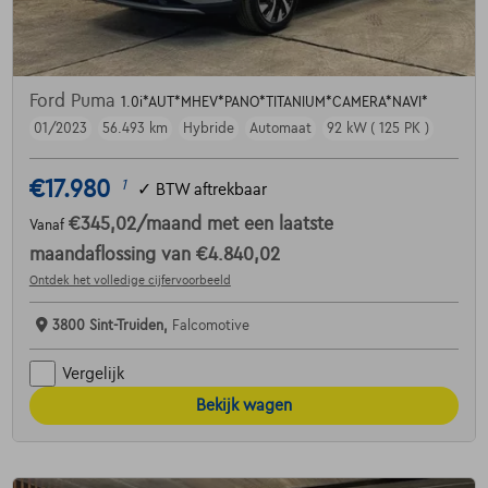
Ford Puma
1.0i*AUT*MHEV*PANO*TITANIUM*CAMERA*NAVI*
01/2023
56.493 km
Hybride
Automaat
92 kW ( 125 PK )
€17.980
1
✓
BTW aftrekbaar
€345,02
/maand
met een laatste
Vanaf
maandaflossing van
€4.840,02
Ontdek het volledige cijfervoorbeeld
3800 Sint-Truiden,
Falcomotive
Vergelijk
Bekijk wagen