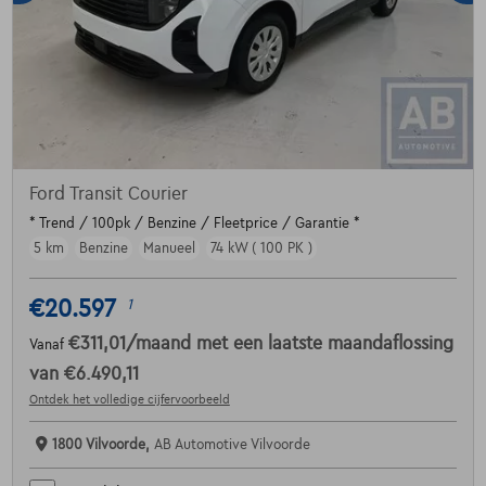
Ford Transit Courier
* Trend / 100pk / Benzine / Fleetprice / Garantie *
5 km
Benzine
Manueel
74 kW ( 100 PK )
€20.597
1
€311,01
/maand
met een laatste maandaflossing
Vanaf
van
€6.490,11
Ontdek het volledige cijfervoorbeeld
1800 Vilvoorde,
AB Automotive Vilvoorde