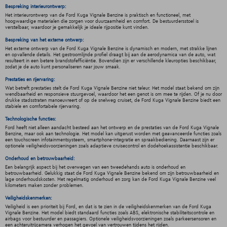
Bespreking interieurontwerp:
Het interieurontwerp van de Ford Kuga Vignale Benzine is praktisch en functioneel, met
hoogwaardige materialen die zorgen voor duurzaamheid en comfort. De bestuurdersstoel is
verstelbaar, waardoor je gemakkelijk je ideale rijpositie kunt vinden.
Bespreking van het externe ontwerp:
Het externe ontwerp van de Ford Kuga Vignale Benzine is dynamisch en modern, met strakke lijnen
en opvallende details. Het gestroomlijnde profiel draagt bij aan de aerodynamica van de auto, wat
resulteert in een betere brandstofefficiëntie. Bovendien zijn er verschillende kleuropties beschikbaar,
zodat je de auto kunt personaliseren naar jouw smaak.
Prestaties en rijervaring:
Wat betreft prestaties stelt de Ford Kuga Vignale Benzine niet teleur. Het model staat bekend om zijn
wendbaarheid en responsieve stuurgevoel, waardoor het een genot is om mee te rijden. Of je nu door
drukke stadsstraten manoeuvreert of op de snelweg cruiset, de Ford Kuga Vignale Benzine biedt een
stabiele en comfortabele rijervaring.
Technologische functies:
Ford heeft niet alleen aandacht besteed aan het ontwerp en de prestaties van de Ford Kuga Vignale
Benzine, maar ook aan technologie. Het model kan uitgerust worden met geavanceerde functies zoals
een touchscreen infotainmentsysteem, smartphone-integratie en spraakbediening. Daarnaast zijn er
optionele veiligheidsvoorzieningen zoals adaptieve cruisecontrol en dodehoekassistentie beschikbaar.
Onderhoud en betrouwbaarheid:
Een belangrijk aspect bij het overwegen van een tweedehands auto is onderhoud en
betrouwbaarheid. Gelukkig staat de Ford Kuga Vignale Benzine bekend om zijn betrouwbaarheid en
lage onderhoudskosten. Met regelmatig onderhoud en zorg kan de Ford Kuga Vignale Benzine veel
kilometers maken zonder problemen.
Veiligheidskenmerken:
Veiligheid is een prioriteit bij Ford, en dat is te zien in de veiligheidskenmerken van de Ford Kuga
Vignale Benzine. Het model biedt standaard functies zoals ABS, elektronische stabiliteitscontrole en
airbags voor bestuurder en passagiers. Optionele veiligheidsvoorzieningen zoals parkeersensoren en
een achteruitrijcamera verhogen het gevoel van vertrouwen tijdens het rijden.