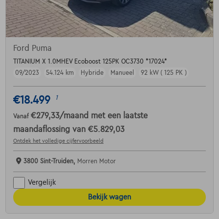
Ford Puma
TITANIUM X 1.0MHEV Ecoboost 125PK OC3730 *17024*
09/2023
54.124 km
Hybride
Manueel
92 kW ( 125 PK )
€18.499
1
€279,33
/maand
met een laatste
Vanaf
maandaflossing van
€5.829,03
Ontdek het volledige cijfervoorbeeld
3800 Sint-Truiden,
Morren Motor
Vergelijk
Bekijk wagen