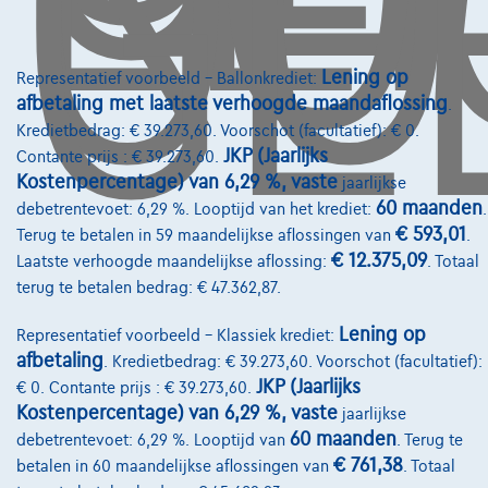
GE
info@touringcarselect.be
Koning Albert II-laan 4, B12
1000 Brussel
Lening op
Representatief voorbeeld – Ballonkrediet:
afbetaling met laatste verhoogde maandaflossing
.
Kredietbedrag: € 39.273,60. Voorschot (facultatief): € 0.
JKP (Jaarlijks
Contante prijs : € 39.273,60.
Kostenpercentage) van 6,29 %, vaste
Diensten & Oplossingen
jaarlijkse
60 maanden
debetrentevoet: 6,29 %. Looptijd van het krediet:
.
Pechverhelping verzekering
€ 593,01
Terug te betalen in 59 maandelijkse aflossingen van
.
€ 12.375,09
Laatste verhoogde maandelijkse aflossing:
. Totaal
Financiering
terug te betalen bedrag: € 47.362,87.
Autoverzekering
Lening op
Representatief voorbeeld – Klassiek krediet:
Lease en persoonlijke lease
afbetaling
. Kredietbedrag: € 39.273,60. Voorschot (facultatief):
JKP (Jaarlijks
€ 0. Contante prijs : € 39.273,60.
Kostenpercentage) van 6,29 %, vaste
jaarlijkse
Over Ons
60 maanden
debetrentevoet: 6,29 %. Looptijd van
. Terug te
Word klant
€ 761,38
betalen in 60 maandelijkse aflossingen van
. Totaal