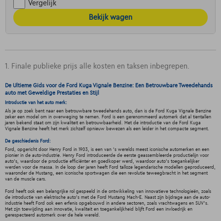
Vergelijk
Bekijk wagen
1. Finale publieke prijs alle kosten en taksen inbegrepen.
De Ultieme Gids voor de Ford Kuga Vignale Benzine: Een Betrouwbare Tweedehands
auto met Geweldige Prestaties en Stijl
Introductie van het auto merk:
Als je op zoek bent naar een betrouwbare tweedehands auto, dan is de Ford Kuga Vignale Benzine
zeker een model om in overweging te nemen. Ford is een gerenommeerd automerk dat al tientallen
jaren bekend staat om zijn kwaliteit en betrouwbaarheid. Met de introductie van de Ford Kuga
Vignale Benzine heeft het merk zichzelf opnieuw bewezen als een leider in het compacte segment.
De geschiedenis Ford:
Ford, opgericht door Henry Ford in 1903, is een van 's werelds meest iconische automerken en een
pionier in de auto-industrie. Henry Ford introduceerde de eerste geassembleerde productielijn voor
auto's, waardoor de productie efficiënter en goedkoper werd, waardoor auto's toegankelijker
werden voor de massa. In de loop der jaren heeft Ford talloze legendarische modellen geproduceerd,
waaronder de Mustang, een iconische sportwagen die een revolutie teweegbracht in het segment
van de muscle cars.
Ford heeft ook een belangrijke rol gespeeld in de ontwikkeling van innovatieve technologieën, zoals
de introductie van elektrische auto's met de Ford Mustang Mach-E. Naast zijn bijdrage aan de auto-
industrie heeft Ford ook een erfenis opgebouwd in andere sectoren, zoals vrachtwagens en SUV's.
Met zijn toewijding aan innovatie, kwaliteit en toegankelijkheid blijft Ford een invloedrijk en
gerespecteerd automerk over de hele wereld.