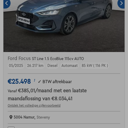
Ford Focus
ST Line 1.5 EcoBlue 115cv AUTO
05/2025
26.217 km
Diesel
Automaat
85 kW ( 116 PK )
€25.498
1
✓
BTW aftrekbaar
€385,01
/maand
met een laatste
Vanaf
maandaflossing van
€8.034,41
Ontdek het volledige cijfervoorbeeld
5004 Namur,
Steveny