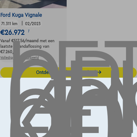
LE
OP
GE
Ford Kuga Vignale
LE
|
71.311 km
02/2023
KO
€26.972
1
OO
Vanaf
€517,56
/maand
met een
laatste maandaflossing van
€7.260,56
Volledige cijfervoorbeeld
Ontdek het volledige aanbod
Contact