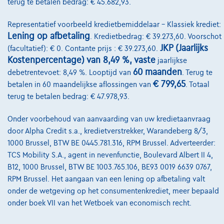
terug te betalen bedrag: € 45.682,93.
Wie zijn we
Representatief voorbeeld kredietbemiddelaar – Klassiek krediet:
Kwaliteitscharter
Lening op afbetaling
. Kredietbedrag: € 39.273,60. Voorschot
Onze dealers
JKP (Jaarlijks
(facultatief): € 0. Contante prijs : € 39.273,60.
Kostenpercentage) van 8,49 %, vaste
jaarlijkse
Onze partners
60 maanden
debetrentevoet: 8,49 %. Looptijd van
. Terug te
€ 799,65
betalen in 60 maandelijkse aflossingen van
. Totaal
Onze team
terug te betalen bedrag: € 47.978,93.
Contact
Onder voorbehoud van aanvaarding van uw kredietaanvraag
door Alpha Credit s.a., kredietverstrekker, Warandeberg 8/3,
1000 Brussel, BTW BE 0445.781.316, RPM Brussel. Adverteerder:
@2024 TCS Mobility SA/NV Copyright
TCS Mobility S.A., agent in nevenfunctie, Boulevard Albert II 4,
B12, 1000 Brussel, BTW BE 1003.765.106, BE93 0019 6639 0767,
Algemene Voorwaarden
RPM Brussel. Het aangaan van een lening op afbetaling valt
Bijstandsvoorwaarden
onder de wetgeving op het consumentenkrediet, meer bepaald
onder boek VII van het Wetboek van economisch recht.
Privacyverklaring