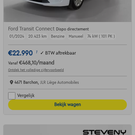
Ford Transit Connect
Dispo directement
01/2024
20.423 km
Benzine
Manueel
74 kW ( 101 PK )
€22.990
1
✓
BTW aftrekbaar
€468,10
/maand
Vanaf
Ontdek het volledige cijfervoorbeeld
4671 Barchon,
JLR Liège Automobiles
Vergelijk
Bekijk wagen