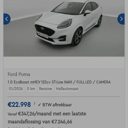
Ford Puma
1.0 EcoBoost mHEV 125cv ST-Line NAVI / FULL LED / CAMERA
01/2026
0 km
Benzine
Halfautomaat
€22.998
1
✓
BTW aftrekbaar
€347,26
/maand
met een laatste
Vanaf
maandaflossing van
€7.246,66