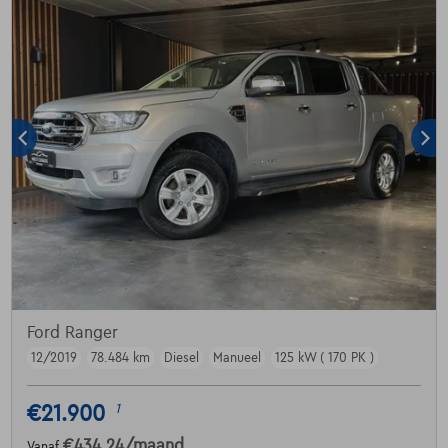
Ford Ranger
12/2019
78.484 km
Diesel
Manueel
125 kW ( 170 PK )
€21.900
1
€434,24
/maand
Vanaf