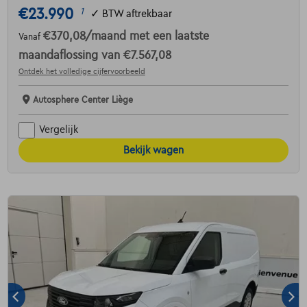
€23.990
1
✓
BTW aftrekbaar
€370,08
/maand
met een laatste
Vanaf
maandaflossing van
€7.567,08
Ontdek het volledige cijfervoorbeeld
Autosphere Center Liège
Vergelijk
Bekijk wagen