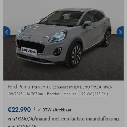
Ford Puma
Titanium 1.0 EcoBoost mHEV DEMO *PACK HIVER
09/2023
16.307 km
Benzine
Manueel
92 kW ( 125 PK )
€22.990
1
✓
BTW aftrekbaar
€347,14
/maand
met een laatste maandaflossing
Vanaf